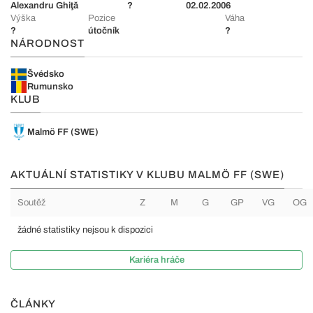
Alexandru Ghiţă
?
02.02.2006
Výška
Pozice
Váha
?
útočník
?
NÁRODNOST
Švédsko
Rumunsko
KLUB
Malmö FF (SWE)
AKTUÁLNÍ STATISTIKY V KLUBU MALMÖ FF (SWE)
Soutěž
Z
M
G
GP
VG
OG
žádné statistiky nejsou k dispozici
Kariéra hráče
ČLÁNKY