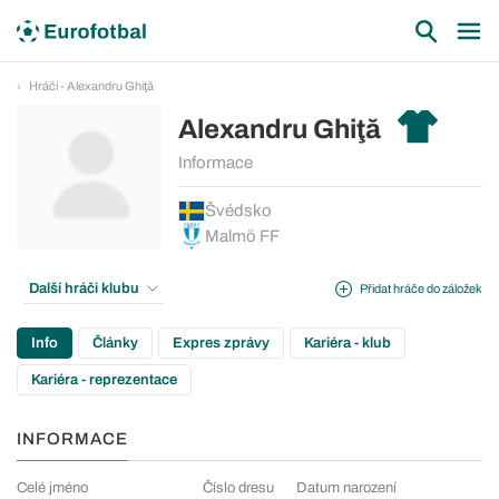
Hráči - Alexandru Ghiţă
Alexandru Ghiţă
Informace
Švédsko
Malmö FF
Další hráči klubu
Přidat hráče do záložek
Info
Články
Expres zprávy
Kariéra - klub
Kariéra - reprezentace
INFORMACE
Celé jméno
Číslo dresu
Datum narození