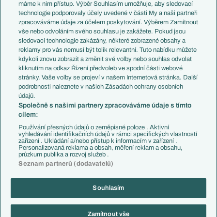
Představení týmů MS
Německo
máme k nim přístup. Výběr Souhlasím umožňuje, aby sledovací
EuroSkauting
Španělsko
technologie podporovaly účely uvedené v části My a naši partneři
PL v kostce
Argentina
zpracováváme údaje za účelem poskytování. Výběrem Zamítnout
Evropské koeficienty
Brazílie
vše nebo odvoláním svého souhlasu je zakážete. Pokud jsou
Přestupy
sledovací technologie zakázány, některé zobrazené obsahy a
Přestupové spekulace
reklamy pro vás nemusí být tolik relevantní. Tuto nabídku můžete
Přestupy
Zranění
kdykoli znovu zobrazit a změnit své volby nebo souhlas odvolat
Zápasy
kliknutím na odkaz Řízení předvoleb ve spodní části webové
Livescore
stránky. Vaše volby se projeví v našem Internetová stránka. Další
Kluby
Tipovací soutěž
podrobnosti naleznete v našich Zásadách ochrany osobních
Arsenal FC
Fotbal TV
údajů.
Chelsea FC
Společně s našimi partnery zpracováváme údaje s tímto
Manchester United
cílem:
AC Milán
Juventus FC
Používání přesných údajů o zeměpisné poloze . Aktivní
Bayern Mnichov
vyhledávání identifikačních údajů v rámci specifických vlastností
zařízení . Ukládání a/nebo přístup k informacím v zařízení .
FC Barcelona
Personalizovaná reklama a obsah, měření reklam a obsahu,
Real Madrid
průzkum publika a rozvoj služeb .
Seznam partnerů (dodavatelů)
Souhlasím
Copyright © 2001-2026 EuroFotbal.cz. Využíváme zpravodajství ČTK.
RSS
Podmínky užití
Informace o zpracování osobních údajů
Zamítnout vše