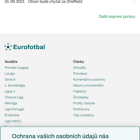
01.09.2021
Olsen bude chytat za Sheffield
Další expres zprávy
Soutěže
Články
Premier League
Aktuality
LaLiga
Previews
Serie A
Komentáře a souhrny
1. Bundesliga
Názory a komentáře
Ligue 1
Fejetony
Chance Liga
Životopisy
Niké liga
Profily, historie
Liga Portugal
Rozhovory
Eredivisie
Tipy a analýzy
Liga mistrů
Evropská liga
Reprezentace
Konferenční liga
Česko
Ochrana vašich osobních údajů nás
Mistrovství světa