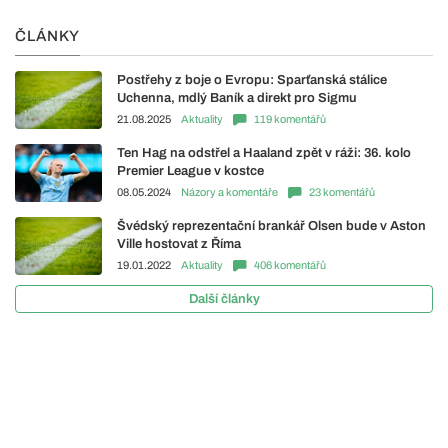
ČLÁNKY
Postřehy z boje o Evropu: Sparťanská stálice
Uchenna, mdlý Baník a direkt pro Sigmu
21.08.2025
Aktuality
119 komentářů
Ten Hag na odstřel a Haaland zpět v ráži: 36. kolo
Premier League v kostce
08.05.2024
Názory a komentáře
23 komentářů
Švédský reprezentační brankář Olsen bude v Aston
Ville hostovat z Říma
19.01.2022
Aktuality
406 komentářů
Další články