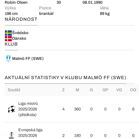
Robin Olsen
30
08.01.1990
Výška
Pozice
Váha
196 cm
brankář
89 kg
NÁRODNOST
Švédsko
Dánsko
KLUB
Malmö FF (SWE)
AKTUÁLNÍ STATISTIKY V KLUBU MALMÖ FF (SWE)
Soutěž
Z
M
G
GP
VG
OG
Liga mistrů
2025/2026
4
360
0
0
0
6
(předkola)
Evropská liga
2025/2026
2
180
0
0
0
0