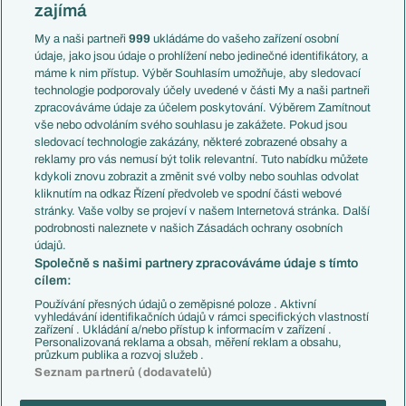
Slovensko
zajímá
Liga národů
Anglie
Francie
My a naši partneři
999
ukládáme do vašeho zařízení osobní
Témata
Itálie
údaje, jako jsou údaje o prohlížení nebo jedinečné identifikátory, a
Představení týmů MS
Německo
máme k nim přístup. Výběr Souhlasím umožňuje, aby sledovací
EuroSkauting
Španělsko
technologie podporovaly účely uvedené v části My a naši partneři
PL v kostce
Argentina
zpracováváme údaje za účelem poskytování. Výběrem Zamítnout
Evropské koeficienty
Brazílie
vše nebo odvoláním svého souhlasu je zakážete. Pokud jsou
Přestupy
sledovací technologie zakázány, některé zobrazené obsahy a
Přestupové spekulace
reklamy pro vás nemusí být tolik relevantní. Tuto nabídku můžete
Přestupy
Zranění
kdykoli znovu zobrazit a změnit své volby nebo souhlas odvolat
Zápasy
kliknutím na odkaz Řízení předvoleb ve spodní části webové
Livescore
stránky. Vaše volby se projeví v našem Internetová stránka. Další
Kluby
Tipovací soutěž
podrobnosti naleznete v našich Zásadách ochrany osobních
Arsenal FC
Fotbal TV
údajů.
Chelsea FC
Společně s našimi partnery zpracováváme údaje s tímto
Manchester United
cílem:
AC Milán
Juventus FC
Používání přesných údajů o zeměpisné poloze . Aktivní
Bayern Mnichov
vyhledávání identifikačních údajů v rámci specifických vlastností
zařízení . Ukládání a/nebo přístup k informacím v zařízení .
FC Barcelona
Personalizovaná reklama a obsah, měření reklam a obsahu,
Real Madrid
průzkum publika a rozvoj služeb .
Seznam partnerů (dodavatelů)