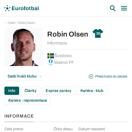
Hráči - Robin Olsen
Robin Olsen
30
Informace
Švédsko
Malmö FF
Další hráči klubu
Přidat hráče do záložek
Info
Články
Expres zprávy
Kariéra - klub
Kariéra - reprezentace
INFORMACE
Celé jméno
Číslo dresu
Datum narození