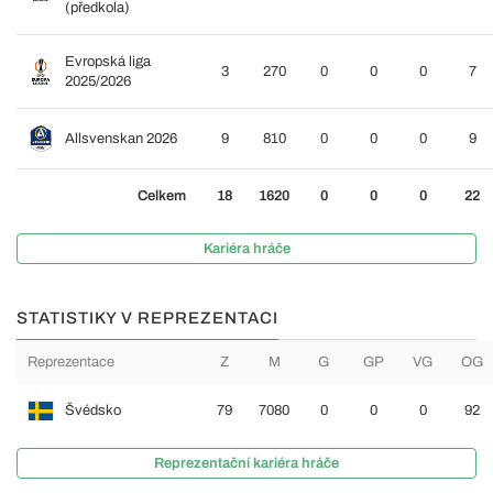
(předkola)
Evropská liga
3
270
0
0
0
7
2025/2026
Allsvenskan 2026
9
810
0
0
0
9
Celkem
18
1620
0
0
0
22
Kariéra hráče
STATISTIKY V REPREZENTACI
Reprezentace
Z
M
G
GP
VG
OG
Švédsko
79
7080
0
0
0
92
Reprezentační kariéra hráče