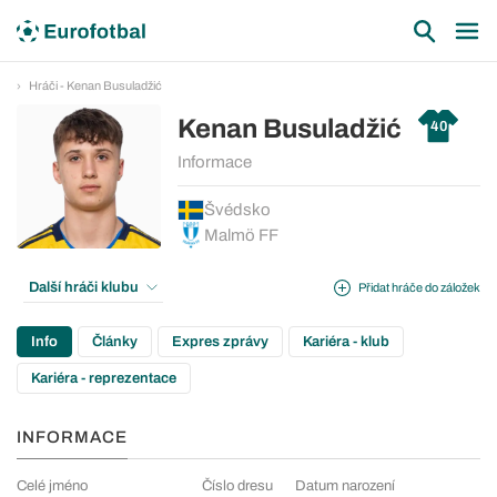
Hráči - Kenan Busuladžić
Kenan Busuladžić
40
Informace
Švédsko
Malmö FF
Další hráči klubu
Přidat hráče do záložek
Info
Články
Expres zprávy
Kariéra - klub
Kariéra - reprezentace
INFORMACE
Celé jméno
Číslo dresu
Datum narození