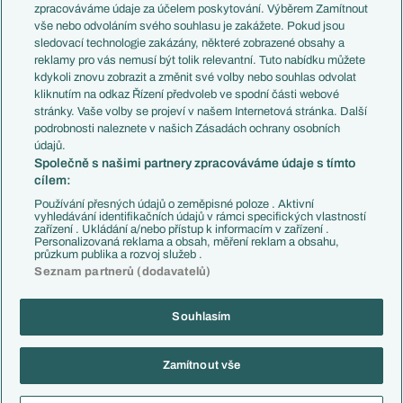
PL v kostce
Argentina
zpracováváme údaje za účelem poskytování. Výběrem Zamítnout
Evropské koeficienty
Brazílie
vše nebo odvoláním svého souhlasu je zakážete. Pokud jsou
Přestupy
sledovací technologie zakázány, některé zobrazené obsahy a
Přestupové spekulace
reklamy pro vás nemusí být tolik relevantní. Tuto nabídku můžete
Přestupy
Zranění
kdykoli znovu zobrazit a změnit své volby nebo souhlas odvolat
Zápasy
kliknutím na odkaz Řízení předvoleb ve spodní části webové
Livescore
stránky. Vaše volby se projeví v našem Internetová stránka. Další
Kluby
Tipovací soutěž
podrobnosti naleznete v našich Zásadách ochrany osobních
Arsenal FC
Fotbal TV
údajů.
Chelsea FC
Společně s našimi partnery zpracováváme údaje s tímto
Manchester United
cílem:
AC Milán
Juventus FC
Používání přesných údajů o zeměpisné poloze . Aktivní
Bayern Mnichov
vyhledávání identifikačních údajů v rámci specifických vlastností
zařízení . Ukládání a/nebo přístup k informacím v zařízení .
FC Barcelona
Personalizovaná reklama a obsah, měření reklam a obsahu,
Real Madrid
průzkum publika a rozvoj služeb .
Seznam partnerů (dodavatelů)
Souhlasím
Copyright © 2001-2026 EuroFotbal.cz. Využíváme zpravodajství ČTK.
RSS
Podmínky užití
Informace o zpracování osobních údajů
Zamítnout vše
GDPR a žurnalistika
Nastavení soukromí
Kontakt
Tiráž