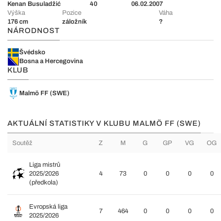
Kenan Busuladžić
40
06.02.2007
Výška
Pozice
Váha
176 cm
záložník
?
NÁRODNOST
Švédsko
Bosna a Hercegovina
KLUB
Malmö FF (SWE)
AKTUÁLNÍ STATISTIKY V KLUBU MALMÖ FF (SWE)
Soutěž
Z
M
G
GP
VG
OG
Liga mistrů
2025/2026
4
73
0
0
0
0
(předkola)
Evropská liga
7
464
0
0
0
0
2025/2026