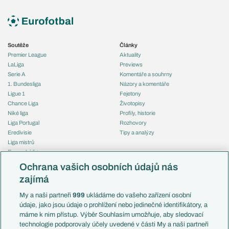
Soutěže
Články
Premier League
Aktuality
LaLiga
Previews
Serie A
Komentáře a souhrny
1. Bundesliga
Názory a komentáře
Ligue 1
Fejetony
Chance Liga
Životopisy
Niké liga
Profily, historie
Liga Portugal
Rozhovory
Eredivisie
Tipy a analýzy
Liga mistrů
Evropská liga
Reprezentace
Konferenční liga
Česko
Ochrana vašich osobních údajů nás
Mistrovství světa
Slovensko
zajímá
Liga národů
Anglie
Francie
My a naši partneři
999
ukládáme do vašeho zařízení osobní
Témata
Itálie
údaje, jako jsou údaje o prohlížení nebo jedinečné identifikátory, a
Představení týmů MS
Německo
máme k nim přístup. Výběr Souhlasím umožňuje, aby sledovací
EuroSkauting
Španělsko
technologie podporovaly účely uvedené v části My a naši partneři