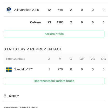
Allsvenskan 2026
12
648
2
0
0
0
Celkem
23
1185
2
0
0
0
Kariéra hráče
STATISTIKY V REPREZENTACI
Reprezentace
Z
M
G
GP
VG
OG
Švédsko "17"
3
270
0
0
0
0
Reprezentační kariéra hráče
ČLÁNKY