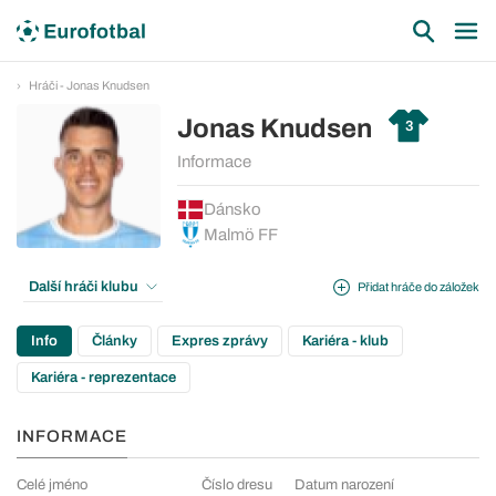
Hráči - Jonas Knudsen
Jonas Knudsen
3
Informace
Dánsko
Malmö FF
Další hráči klubu
Přidat hráče do záložek
Info
Články
Expres zprávy
Kariéra - klub
Kariéra - reprezentace
INFORMACE
Celé jméno
Číslo dresu
Datum narození