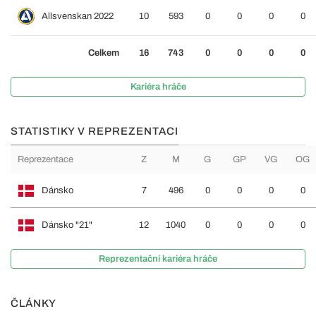
Allsvenskan 2022
10
593
0
0
0
0
Celkem
16
743
0
0
0
0
Kariéra hráče
STATISTIKY V REPREZENTACI
Reprezentace
Z
M
G
GP
VG
OG
Dánsko
7
496
0
0
0
0
Dánsko "21"
12
1040
0
0
0
0
Reprezentační kariéra hráče
ČLÁNKY