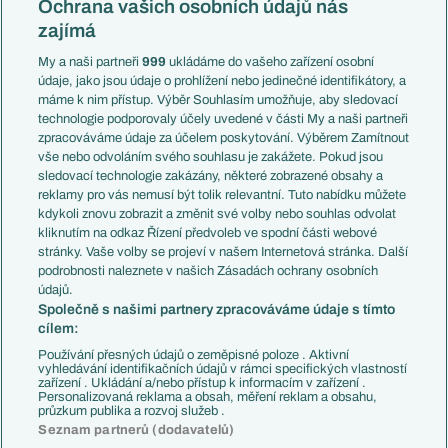
Česko
Ochrana vašich osobních údajů nás
Mistrovství světa
Slovensko
zajímá
Liga národů
Anglie
Francie
My a naši partneři
999
ukládáme do vašeho zařízení osobní
Témata
Itálie
údaje, jako jsou údaje o prohlížení nebo jedinečné identifikátory, a
Představení týmů MS
Německo
máme k nim přístup. Výběr Souhlasím umožňuje, aby sledovací
EuroSkauting
Španělsko
technologie podporovaly účely uvedené v části My a naši partneři
PL v kostce
Argentina
zpracováváme údaje za účelem poskytování. Výběrem Zamítnout
Evropské koeficienty
Brazílie
vše nebo odvoláním svého souhlasu je zakážete. Pokud jsou
Přestupy
sledovací technologie zakázány, některé zobrazené obsahy a
Přestupové spekulace
reklamy pro vás nemusí být tolik relevantní. Tuto nabídku můžete
Přestupy
Zranění
kdykoli znovu zobrazit a změnit své volby nebo souhlas odvolat
Zápasy
kliknutím na odkaz Řízení předvoleb ve spodní části webové
Livescore
stránky. Vaše volby se projeví v našem Internetová stránka. Další
Kluby
Tipovací soutěž
podrobnosti naleznete v našich Zásadách ochrany osobních
Arsenal FC
Fotbal TV
údajů.
Chelsea FC
Společně s našimi partnery zpracováváme údaje s tímto
Manchester United
cílem:
AC Milán
Juventus FC
Používání přesných údajů o zeměpisné poloze . Aktivní
Bayern Mnichov
vyhledávání identifikačních údajů v rámci specifických vlastností
zařízení . Ukládání a/nebo přístup k informacím v zařízení .
FC Barcelona
Personalizovaná reklama a obsah, měření reklam a obsahu,
Real Madrid
průzkum publika a rozvoj služeb .
Seznam partnerů (dodavatelů)