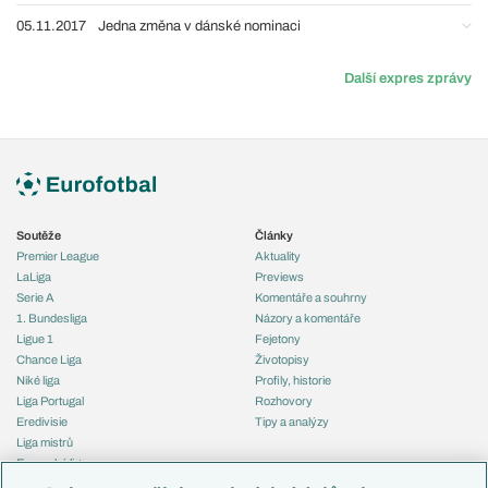
05.11.2017
Jedna změna v dánské nominaci
Další expres zprávy
Soutěže
Články
Premier League
Aktuality
LaLiga
Previews
Serie A
Komentáře a souhrny
1. Bundesliga
Názory a komentáře
Ligue 1
Fejetony
Chance Liga
Životopisy
Niké liga
Profily, historie
Liga Portugal
Rozhovory
Eredivisie
Tipy a analýzy
Liga mistrů
Evropská liga
Reprezentace
Konferenční liga