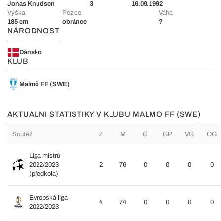
Jonas Knudsen
3
16.09.1992
Výška
Pozice
Váha
185 cm
obránce
?
NÁRODNOST
Dánsko
KLUB
Malmö FF (SWE)
AKTUÁLNÍ STATISTIKY V KLUBU MALMÖ FF (SWE)
Soutěž
Z
M
G
GP
VG
OG
Liga mistrů
2022/2023
2
76
0
0
0
0
(předkola)
Evropská liga
4
74
0
0
0
0
2022/2023