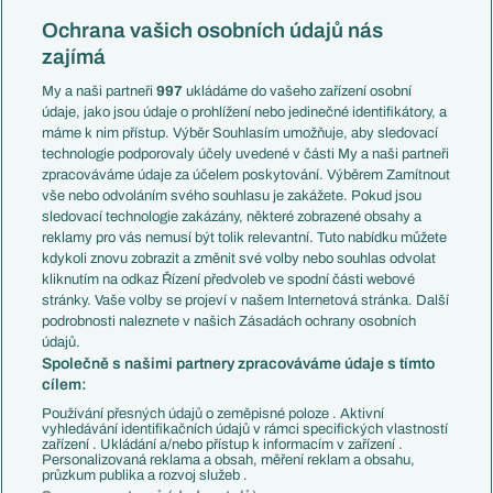
Reprezentace
Konferenční liga
Česko
Ochrana vašich osobních údajů nás
Mistrovství světa
Slovensko
zajímá
Liga národů
Anglie
Francie
My a naši partneři
997
ukládáme do vašeho zařízení osobní
Témata
Itálie
údaje, jako jsou údaje o prohlížení nebo jedinečné identifikátory, a
Představení týmů MS
Německo
máme k nim přístup. Výběr Souhlasím umožňuje, aby sledovací
EuroSkauting
Španělsko
technologie podporovaly účely uvedené v části My a naši partneři
PL v kostce
Argentina
zpracováváme údaje za účelem poskytování. Výběrem Zamítnout
Evropské koeficienty
Brazílie
vše nebo odvoláním svého souhlasu je zakážete. Pokud jsou
Přestupy
sledovací technologie zakázány, některé zobrazené obsahy a
Přestupové spekulace
reklamy pro vás nemusí být tolik relevantní. Tuto nabídku můžete
Přestupy
Zranění
kdykoli znovu zobrazit a změnit své volby nebo souhlas odvolat
Zápasy
kliknutím na odkaz Řízení předvoleb ve spodní části webové
Livescore
stránky. Vaše volby se projeví v našem Internetová stránka. Další
Kluby
Tipovací soutěž
podrobnosti naleznete v našich Zásadách ochrany osobních
Arsenal FC
Fotbal TV
údajů.
Chelsea FC
Společně s našimi partnery zpracováváme údaje s tímto
Manchester United
cílem:
AC Milán
Juventus FC
Používání přesných údajů o zeměpisné poloze . Aktivní
Bayern Mnichov
vyhledávání identifikačních údajů v rámci specifických vlastností
zařízení . Ukládání a/nebo přístup k informacím v zařízení .
FC Barcelona
Personalizovaná reklama a obsah, měření reklam a obsahu,
Real Madrid
průzkum publika a rozvoj služeb .