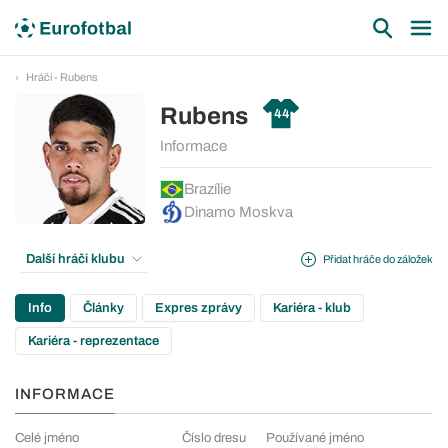
Hráči - Rubens
Rubens
44
Informace
Brazílie
Dinamo Moskva
Další hráči klubu
Přidat hráče do záložek
Info
Články
Expres zprávy
Kariéra - klub
Kariéra - reprezentace
INFORMACE
Celé jméno
Číslo dresu
Používané jméno