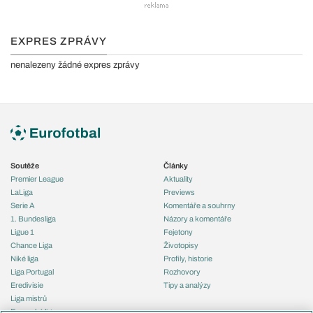
EXPRES ZPRÁVY
nenalezeny žádné expres zprávy
Soutěže
Články
Premier League
Aktuality
LaLiga
Previews
Serie A
Komentáře a souhrny
1. Bundesliga
Názory a komentáře
Ligue 1
Fejetony
Chance Liga
Životopisy
Niké liga
Profily, historie
Liga Portugal
Rozhovory
Eredivisie
Tipy a analýzy
Liga mistrů
Evropská liga