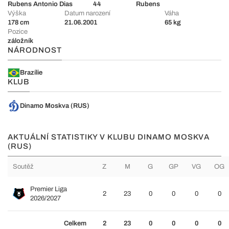
Rubens Antonio Dias
44
Rubens
Výška
Datum narození
Váha
178 cm
21.06.2001
65 kg
Pozice
záložník
NÁRODNOST
Brazílie
KLUB
Dinamo Moskva (RUS)
AKTUÁLNÍ STATISTIKY V KLUBU DINAMO MOSKVA
(RUS)
Soutěž
Z
M
G
GP
VG
OG
Premier Liga
2
23
0
0
0
0
2026/2027
Celkem
2
23
0
0
0
0