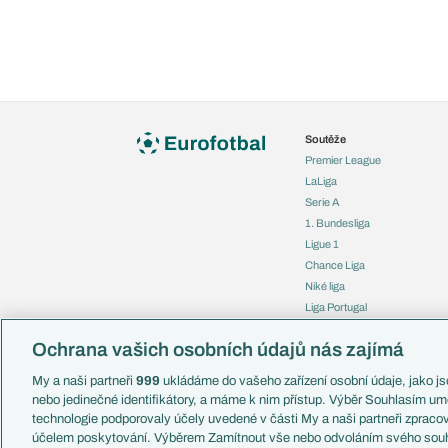
Soutěže
Premier League
LaLiga
Serie A
1. Bundesliga
Ligue 1
Chance Liga
Niké liga
Liga Portugal
Eredivisie
Ochrana vašich osobních údajů nás zajímá
Liga mistrů
Evropská liga
My a naši partneři
999
ukládáme do vašeho zařízení osobní údaje, jako jso
Konferenční liga
nebo jedinečné identifikátory, a máme k nim přístup. Výběr Souhlasím um
Mistrovství světa
technologie podporovaly účely uvedené v části My a naši partneři zprac
Liga národů
účelem poskytování. Výběrem Zamítnout vše nebo odvoláním svého souh