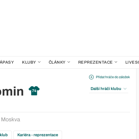
ÁPASY
KLUBY
ČLÁNKY
REPREZENTACE
LIVES
Přidat hráče do záložek
omin
Další hráči klubu
74
 Moskva
 klub
Kariéra - reprezentace