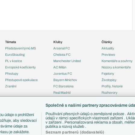
Témata
Kluby
Články
Představení týmů MS
Arsenal FC
Aktuality
EuroSkauting
Chelsea FC
Previews
PL v kostce
Manchester United
Komentáře a souhrny
Evropské koeficienty
AC Milán
Názory a komentáře
Přestupy
Juventus FC
Fejetony
Přestupové spekulace
Bayern Mnichov
Životopisy
Zranění
FC Barcelona
Profily, historie
Real Madrid
Rozhovory
Tipy a analýzy
Společně s našimi partnery zpracováváme údaj
Používání přesných údajů o zeměpisné poloze . Aktiv
u údaje o prohlížení
údajů v rámci specifických vlastností zařízení . Ukl
ožňuje, aby sledovací
v zařízení . Personalizovaná reklama a obsah, měře
ováváme údaje za
publika a rozvoj služeb .
lasu je zakážete.
Seznam partnerů (dodavatelů)