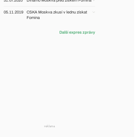
31.07.2020
Dinamo Moskva před ziskem Fomina
05.11.2019
CSKA Moskva zkusí v lednu získat
Fomina
Další expres zprávy