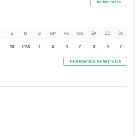
Kariéra hráče
Z
M
G
GP
VG
OG
ŽK
ŽČ
ČK
20
1036
1
0
0
0
3
0
0
Reprezentační kariéra hráče