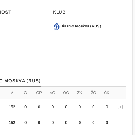
NOST
KLUB
Dinamo Moskva (RUS)
MO MOSKVA (RUS)
M
G
GP
VG
OG
ŽK
ŽČ
ČK
152
0
0
0
0
0
0
0
152
0
0
0
0
0
0
0