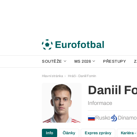
SOUTĚŽE
MS 2026
PŘESTUPY
Z
Hlavní stránka
Hráči - Daniil Fomin
Daniil F
Informace
Rusko
Dinamo
Info
Články
Expres zprávy
Kariéra -