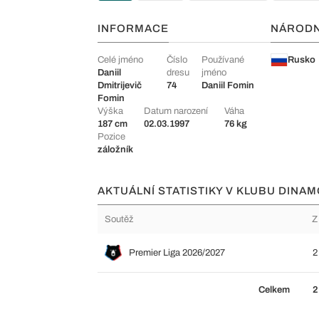
INFORMACE
NÁROD
Celé jméno
Číslo
Používané
Rusko
Daniil
dresu
jméno
Dmitrijevič
74
Daniil Fomin
Fomin
Výška
Datum narození
Váha
187 cm
02.03.1997
76 kg
Pozice
záložník
AKTUÁLNÍ STATISTIKY V KLUBU DINA
Soutěž
Z
Premier Liga 2026/2027
2
Celkem
2