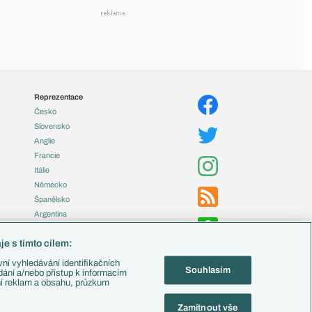
Reprezentace
Česko
Slovensko
Anglie
Francie
Itálie
Německo
Španělsko
Argentina
Brazílie
e s tímto cílem:
Přestupy
ní vyhledávání identifikačních
Souhlasím
Zápasy
ádání a/nebo přístup k informacím
ní reklam a obsahu, průzkum
Livescore
Tipovací soutěž
Zamítnout vše