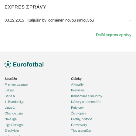
EXPRES ZPRÁVY
03.12.2015
Kaljušin byl odměněn novou smlouvou
Další expres zprávy
Soutěže
Články
Premier League
Aktuality
LaLiga
Previews
Serie A
Komentáře a souhrny
1. Bundesliga
Názory a komentáře
Ligue 1
Fejetony
Chance Liga
Životopisy
Niké liga
Profily, historie
Liga Portugal
Rozhovory
Eredivisie
Tipy a analýzy