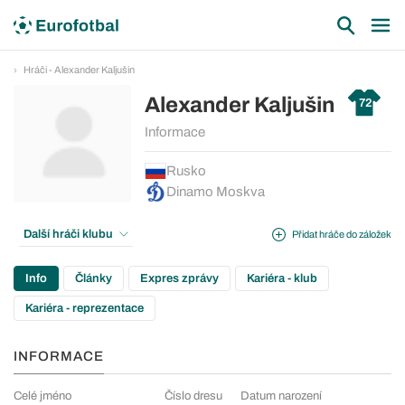
Hráči - Alexander Kaljušin
Alexander Kaljušin
72
Informace
Rusko
Dinamo Moskva
Další hráči klubu
Přidat hráče do záložek
Info
Články
Expres zprávy
Kariéra - klub
Kariéra - reprezentace
INFORMACE
Celé jméno
Číslo dresu
Datum narození