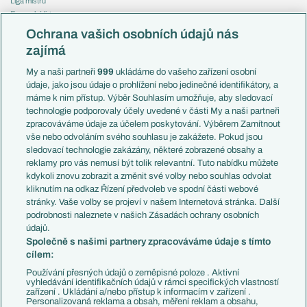
Liga mistrů
Evropská liga
Reprezentace
Konferenční liga
Česko
Ochrana vašich osobních údajů nás
Mistrovství světa
Slovensko
zajímá
Liga národů
Anglie
Francie
My a naši partneři
999
ukládáme do vašeho zařízení osobní
Témata
Itálie
údaje, jako jsou údaje o prohlížení nebo jedinečné identifikátory, a
Představení týmů MS
Německo
máme k nim přístup. Výběr Souhlasím umožňuje, aby sledovací
EuroSkauting
Španělsko
technologie podporovaly účely uvedené v části My a naši partneři
PL v kostce
Argentina
zpracováváme údaje za účelem poskytování. Výběrem Zamítnout
Evropské koeficienty
Brazílie
vše nebo odvoláním svého souhlasu je zakážete. Pokud jsou
Přestupy
sledovací technologie zakázány, některé zobrazené obsahy a
Přestupové spekulace
reklamy pro vás nemusí být tolik relevantní. Tuto nabídku můžete
Přestupy
Zranění
kdykoli znovu zobrazit a změnit své volby nebo souhlas odvolat
Zápasy
kliknutím na odkaz Řízení předvoleb ve spodní části webové
Livescore
stránky. Vaše volby se projeví v našem Internetová stránka. Další
Kluby
Tipovací soutěž
podrobnosti naleznete v našich Zásadách ochrany osobních
Arsenal FC
Fotbal TV
údajů.
Chelsea FC
Společně s našimi partnery zpracováváme údaje s tímto
Manchester United
cílem:
AC Milán
Juventus FC
Používání přesných údajů o zeměpisné poloze . Aktivní
Bayern Mnichov
vyhledávání identifikačních údajů v rámci specifických vlastností
zařízení . Ukládání a/nebo přístup k informacím v zařízení .
FC Barcelona
Personalizovaná reklama a obsah, měření reklam a obsahu,
Real Madrid