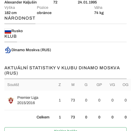
Alexander Kaljušin
72
24.01.1995
Výška
Pozice
Váha
182 cm
obránce
74 kg
NÁRODNOST
Rusko
KLUB
Dinamo Moskva (RUS)
AKTUÁLNÍ STATISTIKY V KLUBU DINAMO MOSKVA
(RUS)
Soutěž
Z
M
G
GP
VG
OG
Premier Liga
1
73
0
0
0
0
2015/2016
Celkem
1
73
0
0
0
0