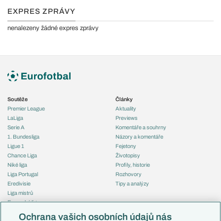
EXPRES ZPRÁVY
nenalezeny žádné expres zprávy
Soutěže
Články
Premier League
Aktuality
LaLiga
Previews
Serie A
Komentáře a souhrny
1. Bundesliga
Názory a komentáře
Ligue 1
Fejetony
Chance Liga
Životopisy
Niké liga
Profily, historie
Liga Portugal
Rozhovory
Eredivisie
Tipy a analýzy
Liga mistrů
Evropská liga
Reprezentace
Konferenční liga
Česko
Ochrana vašich osobních údajů nás
Mistrovství světa