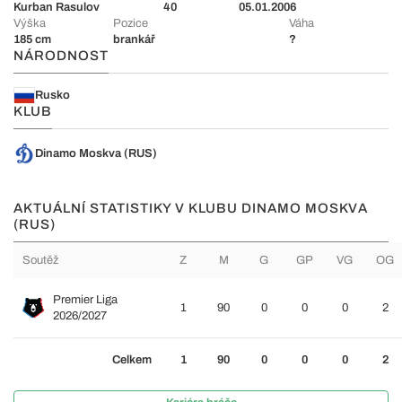
Kurban Rasulov
40
05.01.2006
Výška
Pozice
Váha
185 cm
brankář
?
NÁRODNOST
Rusko
KLUB
Dinamo Moskva (RUS)
AKTUÁLNÍ STATISTIKY V KLUBU DINAMO MOSKVA
(RUS)
Soutěž
Z
M
G
GP
VG
OG
Premier Liga
1
90
0
0
0
2
2026/2027
Celkem
1
90
0
0
0
2