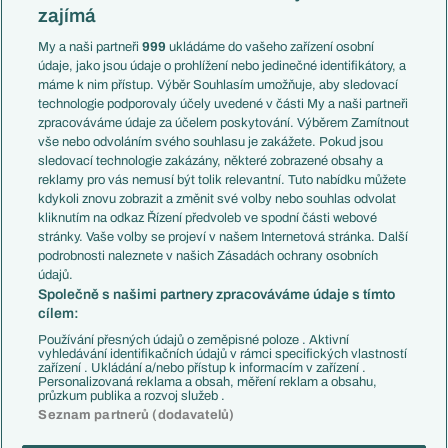
Slovensko
zajímá
Liga národů
Anglie
Francie
My a naši partneři
999
ukládáme do vašeho zařízení osobní
Témata
Itálie
údaje, jako jsou údaje o prohlížení nebo jedinečné identifikátory, a
Představení týmů MS
Německo
máme k nim přístup. Výběr Souhlasím umožňuje, aby sledovací
EuroSkauting
Španělsko
technologie podporovaly účely uvedené v části My a naši partneři
PL v kostce
Argentina
zpracováváme údaje za účelem poskytování. Výběrem Zamítnout
Evropské koeficienty
Brazílie
vše nebo odvoláním svého souhlasu je zakážete. Pokud jsou
Přestupy
sledovací technologie zakázány, některé zobrazené obsahy a
Přestupové spekulace
reklamy pro vás nemusí být tolik relevantní. Tuto nabídku můžete
Přestupy
Zranění
kdykoli znovu zobrazit a změnit své volby nebo souhlas odvolat
Zápasy
kliknutím na odkaz Řízení předvoleb ve spodní části webové
Livescore
stránky. Vaše volby se projeví v našem Internetová stránka. Další
Kluby
Tipovací soutěž
podrobnosti naleznete v našich Zásadách ochrany osobních
Arsenal FC
Fotbal TV
údajů.
Chelsea FC
Společně s našimi partnery zpracováváme údaje s tímto
Manchester United
cílem:
AC Milán
Juventus FC
Používání přesných údajů o zeměpisné poloze . Aktivní
Bayern Mnichov
vyhledávání identifikačních údajů v rámci specifických vlastností
zařízení . Ukládání a/nebo přístup k informacím v zařízení .
FC Barcelona
Personalizovaná reklama a obsah, měření reklam a obsahu,
Real Madrid
průzkum publika a rozvoj služeb .
Seznam partnerů (dodavatelů)