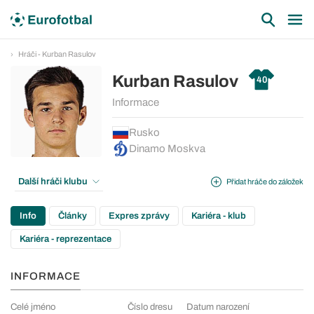
Hráči - Kurban Rasulov
Kurban Rasulov
40
Informace
Rusko
Dinamo Moskva
Další hráči klubu
Přidat hráče do záložek
Info
Články
Expres zprávy
Kariéra - klub
Kariéra - reprezentace
INFORMACE
Celé jméno
Číslo dresu
Datum narození