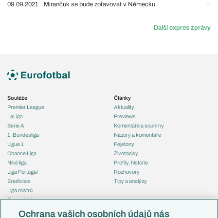
09.09.2021
Mirančuk se bude zotavovat v Německu
Další expres zprávy
Soutěže
Články
Premier League
Aktuality
LaLiga
Previews
Serie A
Komentáře a souhrny
1. Bundesliga
Názory a komentáře
Ligue 1
Fejetony
Chance Liga
Životopisy
Niké liga
Profily, historie
Liga Portugal
Rozhovory
Eredivisie
Tipy a analýzy
Liga mistrů
Evropská liga
Reprezentace
Konferenční liga
Česko
Ochrana vašich osobních údajů nás
Mistrovství světa