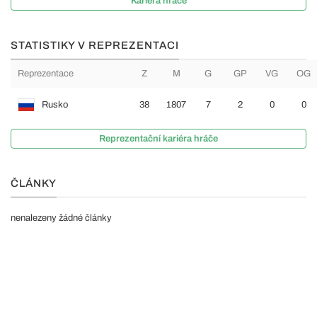
Kariéra hráče
STATISTIKY V REPREZENTACI
Reprezentace
Z
M
G
GP
VG
OG
Rusko
38
1807
7
2
0
0
Reprezentační kariéra hráče
ČLÁNKY
nenalezeny žádné články