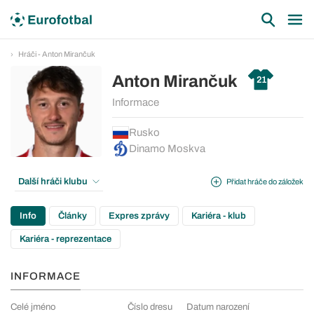
Hráči - Anton Mirančuk
Anton Mirančuk
21
Informace
Rusko
Dinamo Moskva
Další hráči klubu
Přidat hráče do záložek
Info
Články
Expres zprávy
Kariéra - klub
Kariéra - reprezentace
INFORMACE
Celé jméno
Číslo dresu
Datum narození