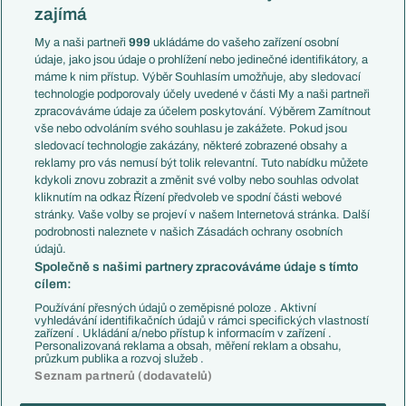
Slovensko
zajímá
Liga národů
Anglie
Francie
My a naši partneři
999
ukládáme do vašeho zařízení osobní
Témata
Itálie
údaje, jako jsou údaje o prohlížení nebo jedinečné identifikátory, a
Představení týmů MS
Německo
máme k nim přístup. Výběr Souhlasím umožňuje, aby sledovací
EuroSkauting
Španělsko
technologie podporovaly účely uvedené v části My a naši partneři
PL v kostce
Argentina
zpracováváme údaje za účelem poskytování. Výběrem Zamítnout
Evropské koeficienty
Brazílie
vše nebo odvoláním svého souhlasu je zakážete. Pokud jsou
Přestupy
sledovací technologie zakázány, některé zobrazené obsahy a
Přestupové spekulace
reklamy pro vás nemusí být tolik relevantní. Tuto nabídku můžete
Přestupy
Zranění
kdykoli znovu zobrazit a změnit své volby nebo souhlas odvolat
Zápasy
kliknutím na odkaz Řízení předvoleb ve spodní části webové
Livescore
stránky. Vaše volby se projeví v našem Internetová stránka. Další
Kluby
Tipovací soutěž
podrobnosti naleznete v našich Zásadách ochrany osobních
Arsenal FC
Fotbal TV
údajů.
Chelsea FC
Společně s našimi partnery zpracováváme údaje s tímto
Manchester United
cílem:
AC Milán
Juventus FC
Používání přesných údajů o zeměpisné poloze . Aktivní
Bayern Mnichov
vyhledávání identifikačních údajů v rámci specifických vlastností
zařízení . Ukládání a/nebo přístup k informacím v zařízení .
FC Barcelona
Personalizovaná reklama a obsah, měření reklam a obsahu,
Real Madrid
průzkum publika a rozvoj služeb .
Seznam partnerů (dodavatelů)