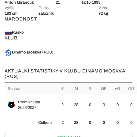
Anton Mirančuk
21
17.10.1995
Výška
Pozice
Váha
183 cm
záložník
72 kg
NÁRODNOST
Rusko
KLUB
Dinamo Moskva (RUS)
AKTUÁLNÍ STATISTIKY V KLUBU DINAMO MOSKVA
(RUS)
Soutěž
Z
M
G
GP
VG
OG
Premier Liga
2
28
0
0
0
0
2026/2027
Celkem
2
28
0
0
0
0