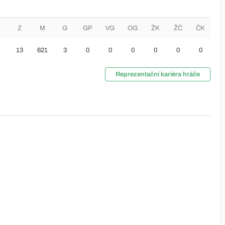
Z
M
G
GP
VG
OG
ŽK
ŽČ
ČK
13
621
3
0
0
0
0
0
0
Reprezentační kariéra hráče