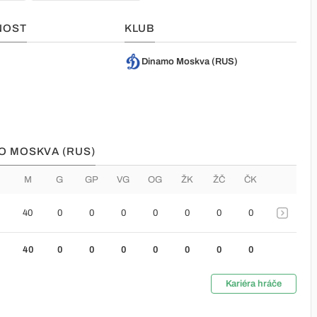
NOST
KLUB
Dinamo Moskva (RUS)
MO MOSKVA (RUS)
M
G
GP
VG
OG
ŽK
ŽČ
ČK
40
0
0
0
0
0
0
0
40
0
0
0
0
0
0
0
Kariéra hráče