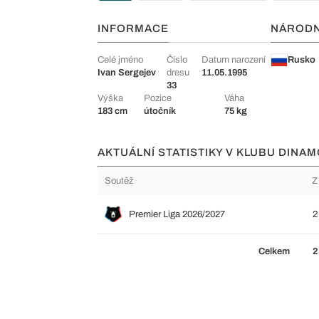
INFORMACE
NÁROD
Celé jméno
Číslo
Datum narození
Rusko
Ivan Sergejev
dresu
11.05.1995
33
Výška
Pozice
Váha
183 cm
útočník
75 kg
AKTUÁLNÍ STATISTIKY V KLUBU DINA
Soutěž
Z
Premier Liga 2026/2027
2
Celkem
2