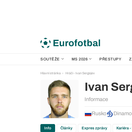
SOUTĚŽE
MS 2026
PŘESTUPY
Z
Hlavní stránka
Hráči - Ivan Sergejev
Ivan Ser
Informace
Rusko
Dinamo
Info
Články
Expres zprávy
Kariéra -