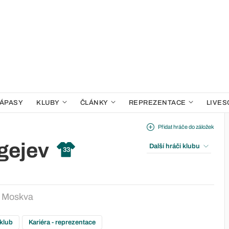
ÁPASY
KLUBY
ČLÁNKY
REPREZENTACE
LIVES
Přidat hráče do záložek
gejev
Další hráči klubu
33
 Moskva
 klub
Kariéra - reprezentace