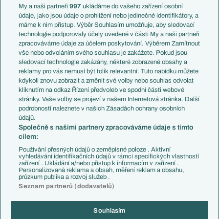
Francie
My a naši partneři
997
ukládáme do vašeho zařízení osobní
Témata
Itálie
údaje, jako jsou údaje o prohlížení nebo jedinečné identifikátory, a
Představení týmů MS
Německo
máme k nim přístup. Výběr Souhlasím umožňuje, aby sledovací
EuroSkauting
Španělsko
technologie podporovaly účely uvedené v části My a naši partneři
PL v kostce
Argentina
zpracováváme údaje za účelem poskytování. Výběrem Zamítnout
Evropské koeficienty
Brazílie
vše nebo odvoláním svého souhlasu je zakážete. Pokud jsou
Přestupy
sledovací technologie zakázány, některé zobrazené obsahy a
Přestupové spekulace
reklamy pro vás nemusí být tolik relevantní. Tuto nabídku můžete
Přestupy
Zranění
kdykoli znovu zobrazit a změnit své volby nebo souhlas odvolat
Zápasy
kliknutím na odkaz Řízení předvoleb ve spodní části webové
Livescore
stránky. Vaše volby se projeví v našem Internetová stránka. Další
Kluby
Tipovací soutěž
podrobnosti naleznete v našich Zásadách ochrany osobních
Arsenal FC
Fotbal TV
údajů.
Chelsea FC
Společně s našimi partnery zpracováváme údaje s tímto
Manchester United
cílem:
AC Milán
Juventus FC
Používání přesných údajů o zeměpisné poloze . Aktivní
Bayern Mnichov
vyhledávání identifikačních údajů v rámci specifických vlastností
zařízení . Ukládání a/nebo přístup k informacím v zařízení .
FC Barcelona
Personalizovaná reklama a obsah, měření reklam a obsahu,
Real Madrid
průzkum publika a rozvoj služeb .
Seznam partnerů (dodavatelů)
Souhlasím