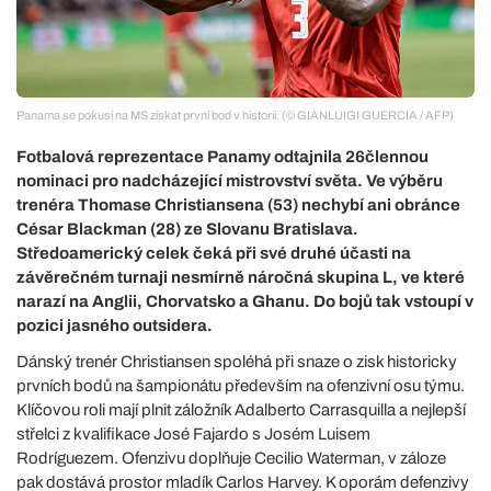
Panama se pokusí na MS získat první bod v historii. (© GIANLUIGI GUERCIA / AFP)
Fotbalová reprezentace Panamy odtajnila 26člennou
nominaci pro nadcházející mistrovství světa. Ve výběru
trenéra Thomase Christiansena (53) nechybí ani obránce
César Blackman (28) ze Slovanu Bratislava.
Středoamerický celek čeká při své druhé účasti na
závěrečném turnaji nesmírně náročná skupina L, ve které
narazí na Anglii, Chorvatsko a Ghanu. Do bojů tak vstoupí v
pozici jasného outsidera.
Dánský trenér Christiansen spoléhá při snaze o zisk historicky
prvních bodů na šampionátu především na ofenzivní osu týmu.
Klíčovou roli mají plnit záložník Adalberto Carrasquilla a nejlepší
střelci z kvalifikace José Fajardo s Josém Luisem
Rodríguezem. Ofenzivu doplňuje Cecilio Waterman, v záloze
pak dostává prostor mladík Carlos Harvey. K oporám defenzivy