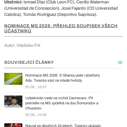
Útočníci:
Ismael Díaz (Club Leon FC), Cecilio Waterman
(Universidad de Concepcion), José Fajardo (CD Universidad
Catolica), Tomás Rodríguez (Deportivo Saprissa).
NOMINACE MS 2026: PŘEHLED SOUPISEK VŠECH
ÚČASTNÍKŮ
Autor: Vladislav Frk
SOUVISEJÍCÍ ČLÁNKY
Nominace MS 2026: S Ghanou jede i plzeňský
Adu. Turecko sází na mladé hvězdy
02.06., 16:57
Uzbekistán vede na vrchol Cannavaro. Při
premiéře na MS spoléhá na duo Šomurodov a
Chusanov
02.06., 14:55
Návrat po dlouhých 24 letech. Turecko ukázalo