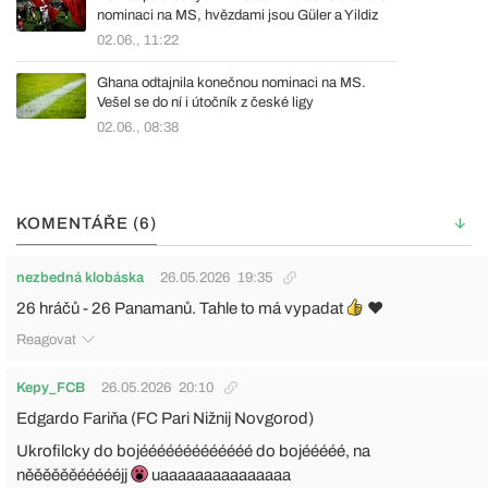
nominaci na MS, hvězdami jsou Güler a Yildiz
02.06., 11:22
Ghana odtajnila konečnou nominaci na MS.
Vešel se do ní i útočník z české ligy
02.06., 08:38
KOMENTÁŘE (6)
nezbedná klobáska
26.05.2026
19:35
26 hráčů - 26 Panamanů. Tahle to má vypadat
❤
Reagovat
Kepy_FCB
26.05.2026
20:10
Edgardo Fariňa (FC Pari Nižnij Novgorod)
Ukrofilcky do bojééééééééééééé do bojééééé, na
něěěěěěéééééjj
uaaaaaaaaaaaaaaa