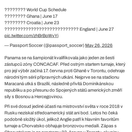
???????? World Cup Schedule
???????? Ghana | June 17
???????? Croatia | June 23
???????????????????????????? England | June 27
pic.twitter.com/zhBrBqWvYi
— Passport Soccer (@passport_soccer)
May 26, 2026
Panama se na šampionát kvalifikovala jako jeden ze šesti
zástupců zóny CONCACAF. Před ostrým startem turnaje, který
pro její výběr začíná 17. června proti Ghaně v Torontu, odehraje
národní tým sérii přípravných utkání. Nejprve se na stadionu
Maracaná utká s Brazílií, následně přivítá Dominikánskou
republiku a po přesunu do Spojených států amerických změří
síly s Bosnou a Hercegovinou.
Při své dosud jediné účasti na mistrovství světa v roce 2018 v
Rusku nezískal středoamerický stát ani bod. Letos ho čeká
podobně složitý úkol, jelikož Anglie patří k hlavním favoritům
turnaje a Chorvatsko obhajuje bronzovou medaili. Zápas s