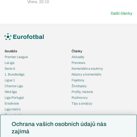
Včera, 22:10
Další články
Soutěže
Články
Premier League
Aktuality
LaLiga
Previews
Serie A
Komentáře a souhrny
1. Bundesliga
Názory a komentáře
Ligue 1
Fejetony
Chance Liga
Životopisy
Niké liga
Profily, historie
Liga Portugal
Rozhovory
Eredivisie
Tipy a analýzy
Liga mistrů
Evropská liga
Reprezentace
Konferenční liga
Česko
Ochrana vašich osobních údajů nás
Mistrovství světa
Slovensko
zajímá
Liga národů
Anglie