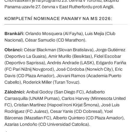
Chorvatskem je na programu 23. června v Torontu, skupinu
Panama uzavře 27. června v East Rutherfordu proti Anglii.
KOMPLETNÍ NOMINACE PANAMY NA MS 2026:
Brankáři:
Orlando Mosquera (Al Fayha), Luis Mejía (Club
Nacional), César Samudio (CD Marathon).
Obránci:
César Blackman (Slovan Bratislava), Jorge Gutiérrez
(Deportivo La Guaira), Amir Murillo (Besiktas), Fidel Escobar
(Deportivo Saprissa), Andrés Andrade (LASK), Edgardo Fariňa
(FC Pari Nižnij Novgorod), José Córdoba (Norwich City), Eric
Davis (CD Plaza Amador), Jiovani Ramos (Academia Puerto
Cabello), Roderick Miller (Turan Tovuz).
Záložníci:
Aníbal Godoy (San Diego FC), Adalberto
Carrasquilla (UNAM Pumas), Carlos Harvey (Minnesota United
FC), Cristian Martínez (Hapoel Ironi Kirjat Šmona), José Luis
Rodríguez (FC Juárez), Cesar Yanis (CD Cobresal), Yoel
Bárcenas (Mazatlan FC), Alberto Quintero (CD Plaza Amador),
Azarías Londoňo (CD Universidad Catolica).