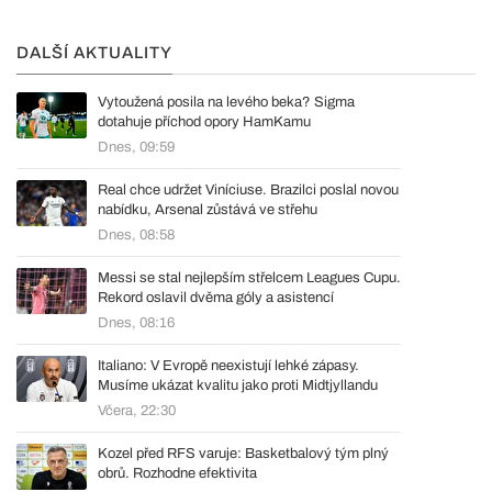
DALŠÍ AKTUALITY
Vytoužená posila na levého beka? Sigma
dotahuje příchod opory HamKamu
Dnes, 09:59
Real chce udržet Viníciuse. Brazilci poslal novou
nabídku, Arsenal zůstává ve střehu
Dnes, 08:58
Messi se stal nejlepším střelcem Leagues Cupu.
Rekord oslavil dvěma góly a asistencí
Dnes, 08:16
Italiano: V Evropě neexistují lehké zápasy.
Musíme ukázat kvalitu jako proti Midtjyllandu
Včera, 22:30
Kozel před RFS varuje: Basketbalový tým plný
obrů. Rozhodne efektivita