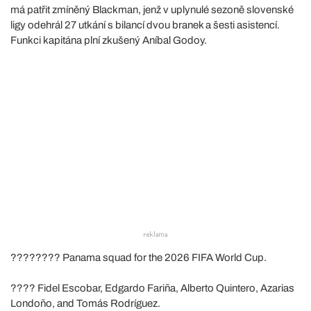
má patřit zmíněný Blackman, jenž v uplynulé sezoně slovenské
ligy odehrál 27 utkání s bilancí dvou branek a šesti asistencí.
Funkci kapitána plní zkušený Aníbal Godoy.
???????? Panama squad for the 2026 FIFA World Cup.
???? Fidel Escobar, Edgardo Fariña, Alberto Quintero, Azarias
Londoño, and Tomás Rodríguez.