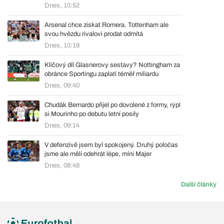
Dnes, 10:52
Arsenal chce získat Romera. Tottenham ale
svou hvězdu rivalovi prodat odmítá
Dnes, 10:18
Klíčový díl Glasnerovy sestavy? Nottingham za
obránce Sportingu zaplatí téměř miliardu
Dnes, 09:40
Chudák Bernardo přijel po dovolené z formy, rýpl
si Mourinho po debutu letní posily
Dnes, 09:14
V defenzivě jsem byl spokojený. Druhý poločas
jsme ale měli odehrát lépe, míní Majer
Dnes, 08:48
Další články