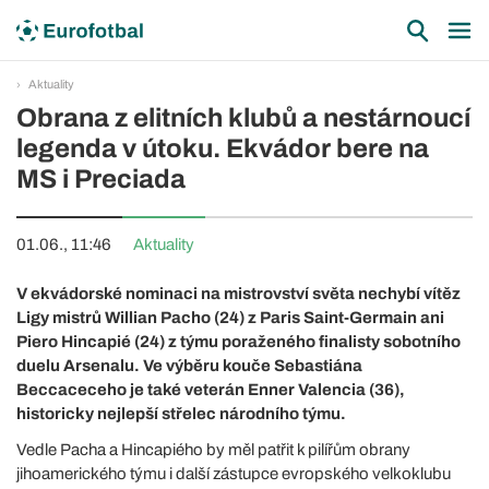
Aktuality
Obrana z elitních klubů a nestárnoucí
legenda v útoku. Ekvádor bere na
MS i Preciada
01.06., 11:46
Aktuality
V ekvádorské nominaci na mistrovství světa nechybí vítěz
Ligy mistrů Willian Pacho (24) z Paris Saint-Germain ani
Piero Hincapié (24) z týmu poraženého finalisty sobotního
duelu Arsenalu. Ve výběru kouče Sebastiána
Beccaceceho je také veterán Enner Valencia (36),
historicky nejlepší střelec národního týmu.
Vedle Pacha a Hincapiého by měl patřit k pilířům obrany
jihoamerického týmu i další zástupce evropského velkoklubu