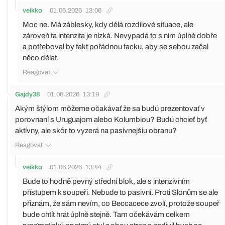
veikko
01.06.2026
13:06
Moc ne. Má záblesky, kdy dělá rozdílové situace, ale
zároveň ta intenzita je nízká. Nevypadá to s ním úplně dobře
a potřeboval by fakt pořádnou facku, aby se sebou začal
něco dělat.
Reagovat
Gajdy38
01.06.2026
13:19
Akým štýlom môžeme očakávať že sa budú prezentovať v
porovnaní s Uruguajom alebo Kolumbiou? Budú chcieť byť
aktívny, ale skôr to vyzerá na pasívnejšiu obranu?
Reagovat
veikko
01.06.2026
13:44
Bude to hodně pevný střední blok, ale s intenzivním
přístupem k soupeři. Nebude to pasivní. Proti Slonům se ale
přiznám, že sám nevím, co Beccacece zvolí, protože soupeř
bude chtít hrát úplně stejně. Tam očekávám celkem