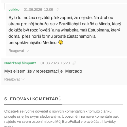
veikko
01.06.2026
12:09
Bylo to možná největší překvapení, že nejede. Na druhou
stranu pro něj bohužel se v Brazílii chytil na křídle Minda, který
dokáže být rozdílovější a na wingbeka mají Estupinana, který
doma i přes horší formu prostě zůstat nemohl a
perspektivnějšího Medinu.
Reagovat
Nadržený šimpanz
01.06.2026
15:23
Myslel sem, že v reprezentaci je i Mercado
Reagovat
SLEDOVÁNÍ KOMENTÁŘŮ
Chcete-li se rychle dovědět o nových komentářích k tomuto článku,
přidejte si jej ke svým sledovaným. Upozornění na nové komentáře pak
najdete ve svém osobním boxu Můj EuroFotbal v pravé části hlavičky
webu.