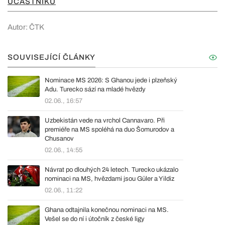
ÚČASTNÍKŮ
Autor: ČTK
SOUVISEJÍCÍ ČLÁNKY
Nominace MS 2026: S Ghanou jede i plzeňský
Adu. Turecko sází na mladé hvězdy
02.06., 16:57
Uzbekistán vede na vrchol Cannavaro. Při
premiéře na MS spoléhá na duo Šomurodov a
Chusanov
02.06., 14:55
Návrat po dlouhých 24 letech. Turecko ukázalo
nominaci na MS, hvězdami jsou Güler a Yildiz
02.06., 11:22
Ghana odtajnila konečnou nominaci na MS.
Vešel se do ní i útočník z české ligy