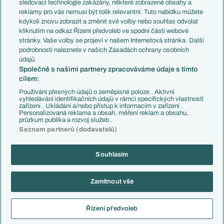
Přestupy
sledovací technologie zakázány, některé zobrazené obsahy a
Přestupové spekulace
reklamy pro vás nemusí být tolik relevantní. Tuto nabídku můžete
Přestupy
Zranění
kdykoli znovu zobrazit a změnit své volby nebo souhlas odvolat
Zápasy
kliknutím na odkaz Řízení předvoleb ve spodní části webové
Livescore
stránky. Vaše volby se projeví v našem Internetová stránka. Další
Kluby
Tipovací soutěž
podrobnosti naleznete v našich Zásadách ochrany osobních
Arsenal FC
Fotbal TV
údajů.
Chelsea FC
Společně s našimi partnery zpracováváme údaje s tímto
Manchester United
cílem:
AC Milán
Juventus FC
Používání přesných údajů o zeměpisné poloze . Aktivní
Bayern Mnichov
vyhledávání identifikačních údajů v rámci specifických vlastností
zařízení . Ukládání a/nebo přístup k informacím v zařízení .
FC Barcelona
Personalizovaná reklama a obsah, měření reklam a obsahu,
Real Madrid
průzkum publika a rozvoj služeb .
Seznam partnerů (dodavatelů)
Souhlasím
Copyright © 2001-2026 EuroFotbal.cz. Využíváme zpravodajství ČTK.
RSS
Podmínky užití
Informace o zpracování osobních údajů
Zamítnout vše
GDPR a žurnalistika
Nastavení soukromí
Kontakt
Tiráž
Řízení předvoleb