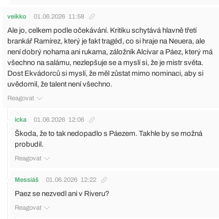
veikko
01.06.2026
11:58
Ale jo, celkem podle očekávání. Kritiku schytává hlavně třetí
brankář Ramírez, který je fakt tragéd, co si hraje na Neuera, ale
není dobrý nohama ani rukama, záložník Alcívar a Páez, který má
všechno na salámu, nezlepšuje se a myslí si, že je mistr světa.
Dost Ekvádorců si myslí, že měl zůstat mimo nominaci, aby si
uvědomil, že talent není všechno.
Reagovat
icka
01.06.2026
12:06
Škoda, že to tak nedopadlo s Páezem. Takhle by se možná
probudil.
Reagovat
Messiáš
01.06.2026
12:22
Paez se nezvedl ani v Riveru?
Reagovat