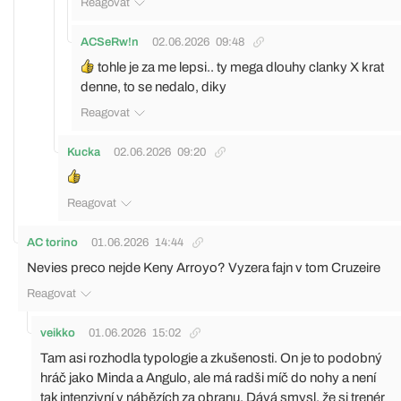
Reagovat
ACSeRw!n
02.06.2026
09:48
tohle je za me lepsi.. ty mega dlouhy clanky X krat
denne, to se nedalo, diky
Reagovat
Kucka
02.06.2026
09:20
Reagovat
AC torino
01.06.2026
14:44
Nevies preco nejde Keny Arroyo? Vyzera fajn v tom Cruzeire
Reagovat
veikko
01.06.2026
15:02
Tam asi rozhodla typologie a zkušenosti. On je to podobný
hráč jako Minda a Angulo, ale má radši míč do nohy a není
tak intenzivní v nábězích za obranu. Dává smysl, že si trenér