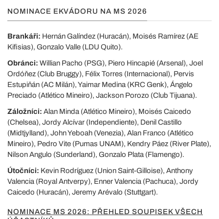
NOMINACE EKVÁDORU NA MS 2026
Brankáři:
Hernán Galíndez (Huracán), Moisés Ramírez (AE
Kifisias), Gonzalo Valle (LDU Quito).
Obránci:
Willian Pacho (PSG), Piero Hincapié (Arsenal), Joel
Ordóňez (Club Bruggy), Félix Torres (Internacional), Pervis
Estupiňán (AC Milán), Yaimar Medina (KRC Genk), Ángelo
Preciado (Atlético Mineiro), Jackson Porozo (Club Tijuana).
Záložníci:
Alan Minda (Atlético Mineiro), Moisés Caicedo
(Chelsea), Jordy Alcívar (Independiente), Denil Castillo
(Midtjylland), John Yeboah (Venezia), Alan Franco (Atlético
Mineiro), Pedro Vite (Pumas UNAM), Kendry Páez (River Plate),
Nilson Angulo (Sunderland), Gonzalo Plata (Flamengo).
Útočníci:
Kevin Rodríguez (Union Saint-Gilloise), Anthony
Valencia (Royal Antverpy), Enner Valencia (Pachuca), Jordy
Caicedo (Huracán), Jeremy Arévalo (Stuttgart).
NOMINACE MS 2026: PŘEHLED SOUPISEK VŠECH