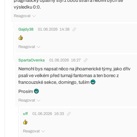
pragmatický opatrný styl z obou stran a nedivil bych se
výsledku 0:0.
Reagovat
Gajdy38
01.06.2026
14:38
Reagovat
SpartaOvenka
01.06.2026
16:27
Nemohl bys napsat něco na jihoamerické týmy, jako dřív
psali ve velkém před turnaji fantomas a ten borec z
francouzské sekce, domingo, tuším
Prosím
Reagovat
uff
01.06.2026
16:33
Reagovat