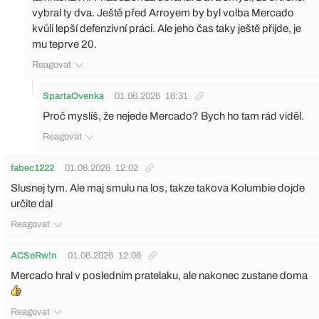
vybral ty dva. Ještě před Arroyem by byl volba Mercado
kvůli lepší defenzivní práci. Ale jeho čas taky ještě přijde, je
mu teprve 20.
Reagovat
SpartaOvenka
01.06.2026
16:31
Proč myslíš, že nejede Mercado? Bych ho tam rád viděl.
Reagovat
fabec1222
01.06.2026
12:02
Slusnej tym. Ale maj smulu na los, takze takova Kolumbie dojde
určite dal
Reagovat
ACSeRw!n
01.06.2026
12:06
Mercado hral v poslednim pratelaku, ale nakonec zustane doma
Reagovat