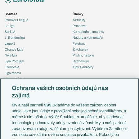
Soutěže
Články
Premier League
Aktuality
LaLiga
Previews
Serie A
Komentáře a souhrny
1. Bundesliga
Názory a komentáře
Ligue 1
Fejetony
Chance Liga
Životopisy
Niké liga
Profily, historie
Liga Portugal
Rozhovory
Eredivisie
Tipy a analýzy
Liga mistrů
Evropská liga
Reprezentace
Konferenční liga
Česko
Ochrana vašich osobních údajů nás
Mistrovství světa
Slovensko
zajímá
Liga národů
Anglie
Francie
My a naši partneři
999
ukládáme do vašeho zařízení osobní
Témata
Itálie
údaje, jako jsou údaje o prohlížení nebo jedinečné identifikátory, a
Představení týmů MS
Německo
máme k nim přístup. Výběr Souhlasím umožňuje, aby sledovací
EuroSkauting
Španělsko
technologie podporovaly účely uvedené v části My a naši partneři
PL v kostce
Argentina
zpracováváme údaje za účelem poskytování. Výběrem Zamítnout
Evropské koeficienty
Brazílie
vše nebo odvoláním svého souhlasu je zakážete. Pokud jsou