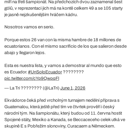
míří na třetí šampionát. Na předchozích dvou zaznamenal šest
gólů, v reprezentaci jich má na kontě celkem 49 a se 105 starty
je jasně nejzkušenějším hráčem kádru.
Nosotros vamos en serio.
Porque estos 26 van con la misma hambre de 18 millones de
ecuatorianos. Con el mismo sacrificio de los que salieron desde
abajo y llegaron lejos.
Esta es nuestra lista, y vamos a demostrar al mundo que esto
es Ecuador.
#UnSoloEcuador
????????
pic.twitter.com/cYp9QwpqFl
— La Tri ???????? (@LaTri)
June 1, 2026
Ekvádorce čeká před vrcholným turnajem nedělní příprava s
Guatemalou, která ještě před tím ve čtvrtek prověří i český
národní tým. Na šampionátu, který budou od 11. června hostit
Spojené státy, Mexiko a Kanada, se Beccaceceho celek utká ve
skupině E s Pobřežím slonoviny, Curacaem a Německem.