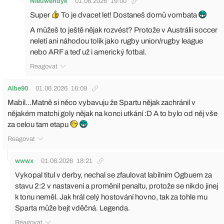
Nieuwendyk
01.06.2026
19:00
Super
To je dvacet let! Dostaneš domů vombata
A můžeš to ještě nějak rozvést? Protože v Austrálii soccer
neletí ani náhodou tolik jako rugby union/rugby league
nebo ARF a teď už i americký fotbal.
Reagovat
Albe90
01.06.2026
16:09
Mabil...Matně si něco vybavuju že Spartu nějak zachránil v
nějakém matchi goly nějak na konci utkání :D A to bylo od něj vše
za celou tam etapu
Reagovat
wwwx
01.06.2026
18:21
Vykopal titul v derby, nechal se zfaulovat labilním Ogbuem za
stavu 2:2 v nastavení a proměnil penaltu, protože se nikdo jinej
k tonu neměl. Jak hrál celý hostování hovno, tak za tohle mu
Sparta může bejt vděčná. Legenda.
Reagovat