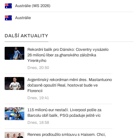
Austrálie (MS 2026)
Austrálie
DALŠÍ AKTUALITY
Rekordní balík pro Dánsko: Coventry vysázelo
26 milionů liber za ghanského záložníka
Yirenkyiho
Dnes, 20:50
Argentinský rekordman mění dres. Mastantuono
dočasně opouští Real, hostovat bude ve
Florencii
Dnes, 19:41
115 milionů eur nestačí. Liverpool pošle za
Barcolu obří balík, PSG požaduje ještě víc
Dnes, 18:58
Rennes prodloužilo smlouvu s Haisem. Chci,