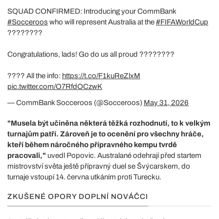
SQUAD CONFIRMED: Introducing your CommBank
#Socceroos
who will represent Australia at the
#FIFAWorldCup
????????
Congratulations, lads! Go do us all proud ????????
???? All the info:
https://t.co/F1kuReZlxM
pic.twitter.com/O7RfdOCzwK
— CommBank Socceroos (@Socceroos)
May 31, 2026
"Musela být učiněna některá těžká rozhodnutí, to k velkým
turnajům patří. Zároveň je to ocenění pro všechny hráče,
kteří během náročného přípravného kempu tvrdě
pracovali,"
uvedl Popovic. Australané odehrají před startem
mistrovství světa ještě přípravný duel se Švýcarskem, do
turnaje vstoupí 14. června utkáním proti Turecku.
ZKUŠENÉ OPORY DOPLNÍ NOVÁČCI