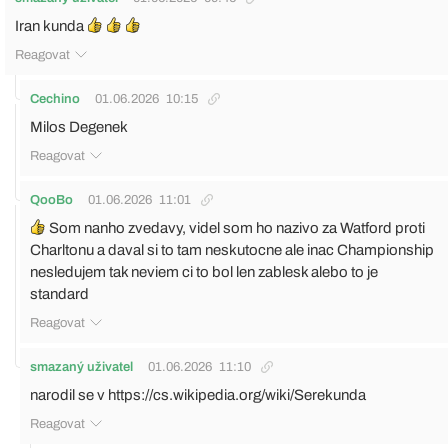
Iran kunda
Reagovat
Cechino
01.06.2026
10:15
Milos Degenek
Reagovat
QooBo
01.06.2026
11:01
Som nanho zvedavy, videl som ho nazivo za Watford proti
Charltonu a daval si to tam neskutocne ale inac Championship
nesledujem tak neviem ci to bol len zablesk alebo to je
standard
Reagovat
smazaný uživatel
01.06.2026
11:10
narodil se v
https://cs.wikipedia.org/wiki/Serekunda
Reagovat