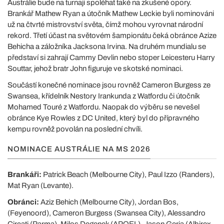
Austrálie bude na turnaji spoléhat také na zkušené opory.
Brankář Mathew Ryan a útočník Mathew Leckie byli nominováni
už na čtvrté mistrovství světa, čímž mohou vyrovnat národní
rekord. Třetí účast na světovém šampionátu čeká obránce Azize
Behicha a záložníka Jacksona Irvina. Na druhém mundialu se
představí si zahrají Cammy Devlin nebo stoper Leicesteru Harry
Souttar, jehož bratr John figuruje ve skotské nominaci.
Součástí konečné nominace jsou rovněž Cameron Burgess ze
Swansea, křídelník Nestory Irankunda z Watfordu či útočník
Mohamed Touré z Watfordu. Naopak do výběru se nevešel
obránce Kye Rowles z DC United, který byl do přípravného
kempu rovněž povolán na poslední chvíli.
NOMINACE AUSTRÁLIE NA MS 2026
Brankáři:
Patrick Beach (Melbourne City), Paul Izzo (Randers),
Mat Ryan (Levante).
Obránci:
Aziz Behich (Melbourne City), Jordan Bos,
(Feyenoord), Cameron Burgess (Swansea City), Alessandro
Circati (Parma), Milos Degenek (APOEL), Jason Geria (Albirex