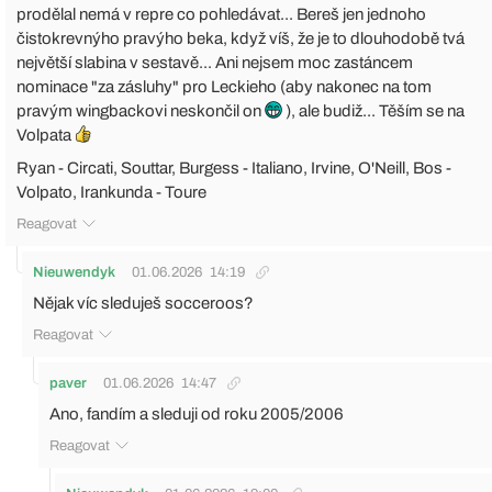
prodělal nemá v repre co pohledávat... Bereš jen jednoho
čistokrevnýho pravýho beka, když víš, že je to dlouhodobě tvá
největší slabina v sestavě... Ani nejsem moc zastáncem
nominace "za zásluhy" pro Leckieho (aby nakonec na tom
pravým wingbackovi neskončil on
), ale budiž... Těším se na
Volpata
Ryan - Circati, Souttar, Burgess - Italiano, Irvine, O'Neill, Bos -
Volpato, Irankunda - Toure
Reagovat
Nieuwendyk
01.06.2026
14:19
Nějak víc sleduješ socceroos?
Reagovat
paver
01.06.2026
14:47
Ano, fandím a sleduji od roku 2005/2006
Reagovat