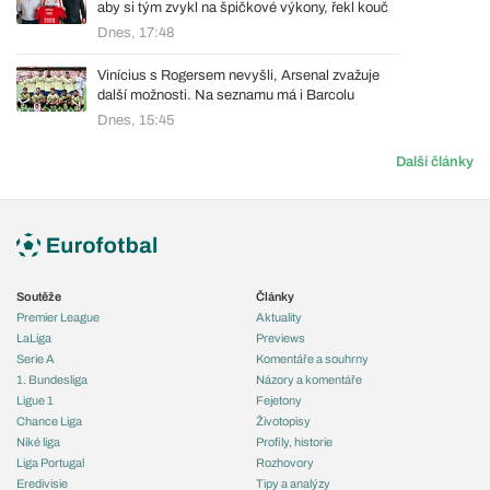
aby si tým zvykl na špičkové výkony, řekl kouč
Dnes, 17:48
Vinícius s Rogersem nevyšli, Arsenal zvažuje
další možnosti. Na seznamu má i Barcolu
Dnes, 15:45
Další články
Soutěže
Články
Premier League
Aktuality
LaLiga
Previews
Serie A
Komentáře a souhrny
1. Bundesliga
Názory a komentáře
Ligue 1
Fejetony
Chance Liga
Životopisy
Niké liga
Profily, historie
Liga Portugal
Rozhovory
Eredivisie
Tipy a analýzy