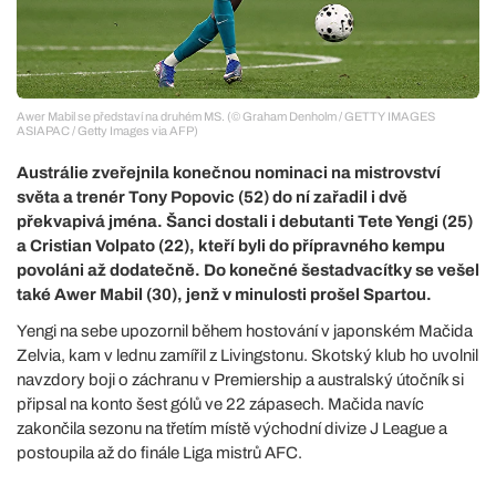
Awer Mabil se představí na druhém MS. (© Graham Denholm / GETTY IMAGES
ASIAPAC / Getty Images via AFP)
Austrálie zveřejnila konečnou nominaci na mistrovství
světa a trenér Tony Popovic (52) do ní zařadil i dvě
překvapivá jména. Šanci dostali i debutanti Tete Yengi (25)
a Cristian Volpato (22), kteří byli do přípravného kempu
povoláni až dodatečně. Do konečné šestadvacítky se vešel
také Awer Mabil (30), jenž v minulosti prošel Spartou.
Yengi na sebe upozornil během hostování v japonském Mačida
Zelvia, kam v lednu zamířil z Livingstonu. Skotský klub ho uvolnil
navzdory boji o záchranu v Premiership a australský útočník si
připsal na konto šest gólů ve 22 zápasech. Mačida navíc
zakončila sezonu na třetím místě východní divize J League a
postoupila až do finále Liga mistrů AFC.