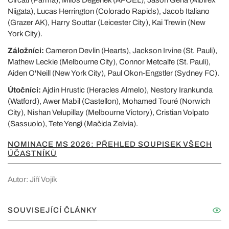
Niigata), Lucas Herrington (Colorado Rapids), Jacob Italiano
(Grazer AK), Harry Souttar (Leicester City), Kai Trewin (New
York City).
Záložníci:
Cameron Devlin (Hearts), Jackson Irvine (St. Pauli),
Mathew Leckie (Melbourne City), Connor Metcalfe (St. Pauli),
Aiden O'Neill (New York City), Paul Okon-Engstler (Sydney FC).
Útočníci:
Ajdin Hrustic (Heracles Almelo), Nestory Irankunda
(Watford), Awer Mabil (Castellon), Mohamed Touré (Norwich
City), Nishan Velupillay (Melbourne Victory), Cristian Volpato
(Sassuolo), Tete Yengi (Mačida Zelvia).
NOMINACE MS 2026: PŘEHLED SOUPISEK VŠECH
ÚČASTNÍKŮ
Autor: Jiří Vojík
SOUVISEJÍCÍ ČLÁNKY