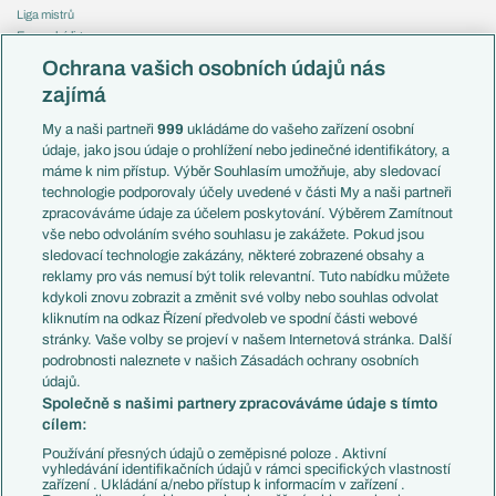
Liga mistrů
Evropská liga
Reprezentace
Konferenční liga
Česko
Ochrana vašich osobních údajů nás
Mistrovství světa
Slovensko
zajímá
Liga národů
Anglie
Francie
My a naši partneři
999
ukládáme do vašeho zařízení osobní
Témata
Itálie
údaje, jako jsou údaje o prohlížení nebo jedinečné identifikátory, a
Představení týmů MS
Německo
máme k nim přístup. Výběr Souhlasím umožňuje, aby sledovací
EuroSkauting
Španělsko
technologie podporovaly účely uvedené v části My a naši partneři
PL v kostce
Argentina
zpracováváme údaje za účelem poskytování. Výběrem Zamítnout
Evropské koeficienty
Brazílie
vše nebo odvoláním svého souhlasu je zakážete. Pokud jsou
Přestupy
sledovací technologie zakázány, některé zobrazené obsahy a
Přestupové spekulace
reklamy pro vás nemusí být tolik relevantní. Tuto nabídku můžete
Přestupy
Zranění
kdykoli znovu zobrazit a změnit své volby nebo souhlas odvolat
Zápasy
kliknutím na odkaz Řízení předvoleb ve spodní části webové
Livescore
stránky. Vaše volby se projeví v našem Internetová stránka. Další
Kluby
Tipovací soutěž
podrobnosti naleznete v našich Zásadách ochrany osobních
Arsenal FC
Fotbal TV
údajů.
Chelsea FC
Společně s našimi partnery zpracováváme údaje s tímto
Manchester United
cílem:
AC Milán
Juventus FC
Používání přesných údajů o zeměpisné poloze . Aktivní
Bayern Mnichov
vyhledávání identifikačních údajů v rámci specifických vlastností
zařízení . Ukládání a/nebo přístup k informacím v zařízení .
FC Barcelona