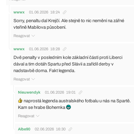
wwwx
01.06.2026
18:24
Sorry, penaltu dal Krejčí. Ale stejně to nic nemění na zářné
vteřině Mabilova působení.
Reagovat
wwwx
01.06.2026
18:28
Dvě penalty v posledním kole základní části proti Liberci
dával a tim dotáh Spartu před Slávii a zařídil derby v
nadstavbě doma. Fakt legenda.
Reagovat
Nieuwendyk
01.06.2026
19:01
naprostá legenda australského fotbalu u nás na Spartě.
Kam se hrabe Bohemka
Reagovat
Albe90
02.06.2026
16:30