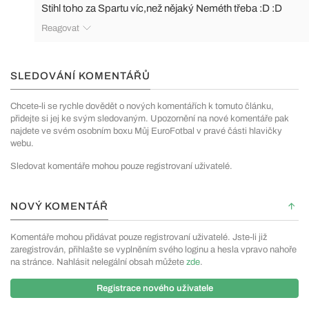
Stihl toho za Spartu víc,než nějaký Neméth třeba :D :D
Reagovat
SLEDOVÁNÍ KOMENTÁŘŮ
Chcete-li se rychle dovědět o nových komentářích k tomuto článku,
přidejte si jej ke svým sledovaným. Upozornění na nové komentáře pak
najdete ve svém osobním boxu Můj EuroFotbal v pravé části hlavičky
webu.
Sledovat komentáře mohou pouze registrovaní uživatelé.
NOVÝ KOMENTÁŘ
Komentáře mohou přidávat pouze registrovaní uživatelé. Jste-li již
zaregistrován, přihlašte se vyplněním svého loginu a hesla vpravo nahoře
na stránce. Nahlásit nelegální obsah můžete
zde
.
Registrace nového uživatele