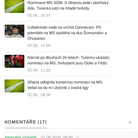
Nominace MS 2026: S Ghanou jede i plzeňský
Adu. Turecko sází na mladé hvězdy
02.06., 16:57
Uzbekistán vede na vrchol Cannavaro. Při
premiéře na MS spoléhá na duo Šomurodov a
Chusanov
02.06., 14:55
Návrat po dlouhých 24 letech. Turecko ukázalo
nominaci na MS, hvězdami jsou Güler a Yildiz
02.06., 11:22
Ghana odtajnila konečnou nominaci na MS.
Vešel se do ní i útočník z české ligy
02.06., 08:38
KOMENTÁŘE (17)
smazaný uživatel
01.06.2026
09:46