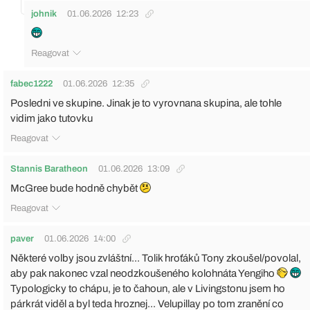
johnik
01.06.2026
12:23
Reagovat
fabec1222
01.06.2026
12:35
Posledni ve skupine. Jinak je to vyrovnana skupina, ale tohle
vidim jako tutovku
Reagovat
Stannis Baratheon
01.06.2026
13:09
McGree bude hodně chybět
Reagovat
paver
01.06.2026
14:00
Některé volby jsou zvláštní... Tolik hroťáků Tony zkoušel/povolal,
aby pak nakonec vzal neodzkoušeného kolohnáta Yengiho
Typologicky to chápu, je to čahoun, ale v Livingstonu jsem ho
párkrát viděl a byl teda hroznej... Velupillay po tom zranění co