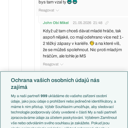
bys tam vzal ty
Reagovat
John Obi Mikel
21.05.2026
21:48
Když už tam chceš dávat mladé hráče, tak
aspoň nějaké, co mají odehrano více než 1-
2 těžký zápasy v kariéře.
a na které víš,
že se můžeš spolehnout. Nic proti mladým
hráčům, ale tohle je MS
Reagovat
Mr.Mike
22.05.2026
00:49
Ochrana vašich osobních údajů nás
Dobry no, tak muzes vyjmrnovat i typove
zajímá
poodbny hrace co mame a rovnou koho
My a naši partneři
999
ukládáme do vašeho zařízení osobní
bys vzal miato nej at se taky zasmeju..
údaje, jako jsou údaje o prohlížení nebo jedinečné identifikátory, a
Zase klasika..polovina lidi nadava jak
máme k nim přístup. Výběr Souhlasím umožňuje, aby sledovací
dostaneme 3x klepec..tak si ohraju tyhle
technologie podporovaly účely uvedené v části My a naši partneři
zpracováváme údaje za účelem poskytování. Výběrem Zamítnout
kluky..A je mi jasny ze Koubek ho moc
vše nebo odvoláním svého souhlasu je zakážete. Pokud jsou
hrat nebude..ale ja bych ho proste vzal.