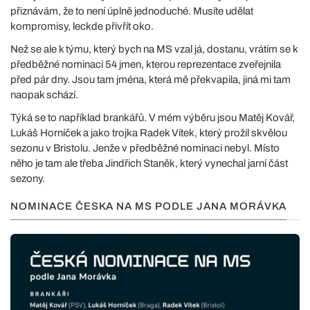
přiznávám, že to není úplně jednoduché. Musíte udělat
kompromisy, leckde přivřít oko.
Než se ale k týmu, který bych na MS vzal já, dostanu, vrátím se k
předběžné nominaci 54 jmen, kterou reprezentace zveřejnila
před pár dny. Jsou tam jména, která mě překvapila, jiná mi tam
naopak schází.
Týká se to například brankářů. V mém výběru jsou Matěj Kovář,
Lukáš Horníček a jako trojka Radek Vítek, který prožil skvělou
sezonu v Bristolu. Jenže v předběžné nominaci nebyl. Místo
něho je tam ale třeba Jindřich Staněk, který vynechal jarní část
sezony.
NOMINACE ČESKA NA MS PODLE JANA MORÁVKA