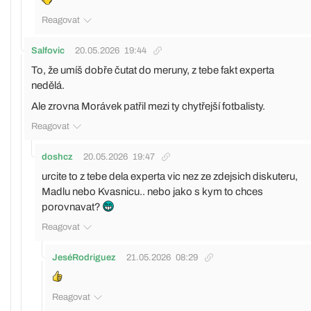
Reagovat
Salfovic
20.05.2026
19:44
To, že umíš dobře čutat do meruny, z tebe fakt experta
nedělá.
Ale zrovna Morávek patřil mezi ty chytřejší fotbalisty.
Reagovat
doshcz
20.05.2026
19:47
urcite to z tebe dela experta vic nez ze zdejsich diskuteru,
Madlu nebo Kvasnicu.. nebo jako s kym to chces
porovnavat?
Reagovat
JeséRodriguez
21.05.2026
08:29
Reagovat