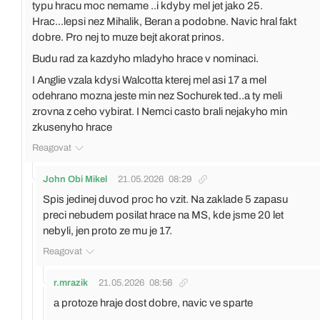
typu hracu moc nemame ..i kdyby mel jet jako 25.
Hrac...lepsi nez Mihalik, Beran a podobne. Navic hral fakt
dobre. Pro nej to muze bejt akorat prinos.
Budu rad za kazdyho mladyho hrace v nominaci.
I Anglie vzala kdysi Walcotta kterej mel asi 17 a mel
odehrano mozna jeste min nez Sochurek ted..a ty meli
zrovna z ceho vybirat. I Nemci casto brali nejakyho min
zkusenyho hrace
Reagovat
John Obi Mikel
21.05.2026
08:29
Spis jedinej duvod proc ho vzit. Na zaklade 5 zapasu
preci nebudem posilat hrace na MS, kde jsme 20 let
nebyli, jen proto ze mu je 17.
Reagovat
r.mrazik
21.05.2026
08:56
a protoze hraje dost dobre, navic ve sparte