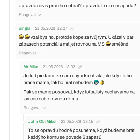
opravdu nevis proc ho nebrat? opravdu te nic nenapada?
Reagovat
pingla
21.05.2026
12:27
vzal bys ho, protože kope za tvůj tým. Ukázal v pár
zápasech potenciál a má jet rovnou na MS
směšné
Reagovat
Mr.Mike
21.05.2026
13:02
Jo furt pindame ze nam chybi kreativita, ale kdyz toho
hrace mame, tak ho hrat nebudem
Pak se mame posouvat, kdyz fotbalisty nechavame na
lavicce nebo rovnou doma.
Reagovat
John Obi Mikel
21.05.2026
13:15
To se opravdu hodně posuneme, když budeme brát
každýho komu se povede 5 zápasů