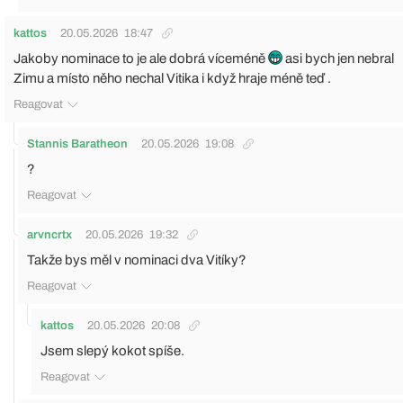
kattos
20.05.2026
18:47
Jakoby nominace to je ale dobrá víceméně
asi bych jen nebral
Zimu a místo něho nechal Vitika i když hraje méně teď .
Reagovat
Stannis Baratheon
20.05.2026
19:08
?
Reagovat
arvncrtx
20.05.2026
19:32
Takže bys měl v nominaci dva Vitíky?
Reagovat
kattos
20.05.2026
20:08
Jsem slepý kokot spíše.
Reagovat