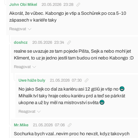
John Obi Mikel
20.05.2026
23:28
Akorát, že vůbec. Kabongo je vtip a Sochůrek po cca 5-10
zápasech v kariéře taky
Reagovat
doshcz
20.05.2026
23:34
realne se uvazuje ze tam pojede Pišta, Sejk a nebo mohl jet
Kliment, to uz je jedno jestli tam budou oni nebo Kabongo :D
Reagovat
Uwe háže buly
21.05.2026
07:30
No jako Sejk co dal za kariéru asi 12 gólů je vtip no
Mihalik tvl taky hraje celou kariéru prd a teď se párkrát
ukopne a už by měl na mistrovství světa
Reagovat
Mr.Mike
21.05.2026
07:06
Sochurka bych vzal..nevim proc ho nevzit, kdyz takovych