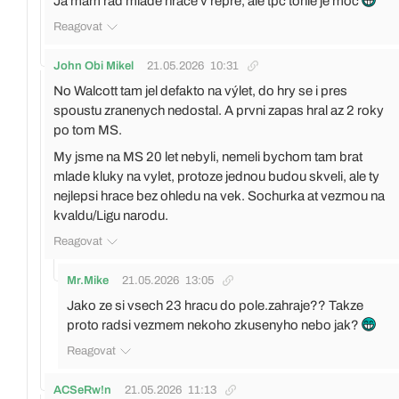
Já mám rád mladé hráče v repre, ale tpč tohle je moc
Reagovat
John Obi Mikel
21.05.2026
10:31
No Walcott tam jel defakto na výlet, do hry se i pres
spoustu zranenych nedostal. A prvni zapas hral az 2 roky
po tom MS.
My jsme na MS 20 let nebyli, nemeli bychom tam brat
mlade kluky na vylet, protoze jednou budou skveli, ale ty
nejlepsi hrace bez ohledu na vek. Sochurka at vezmou na
kvaldu/Ligu narodu.
Reagovat
Mr.Mike
21.05.2026
13:05
Jako ze si vsech 23 hracu do pole.zahraje?? Takze
proto radsi vezmem nekoho zkusenyho nebo jak?
Reagovat
ACSeRw!n
21.05.2026
11:13