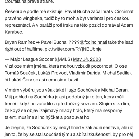
Coufala na pravé straně.
Řešení ale podle mě existuje. Pavel Bucha začal hrát v Cincinnati
pravého wingbeka, tudíž by to mohla být varianta i pro českou
reprezentaci. A v baráži proti Irsku na této pozici dohrával Adam
Karabec.
Bryan Ramírez ➡️ Pavel Bucha! ????
@fccincinnati
take the lead
right out of halftime.
pic.twitter.com/RYjNBUbnje
— Major League Soccer (@MLS)
May 14, 2026
V záloze mám jména, která mohou vzbudit pozornost. O ose
Tomáš Souček, Lukáš Provod, Vladimír Darida, Michal Sadílek
či Lukáš Červ se asi nemusíme bavit.
V mém výběru jsou však také Hugo Sochůrek a Michal Beran.
Můj pohled na Sochůrka je asi podobný jako ten, který měli
trenéři, když ho zařadili na předběžný seznam. Stojím si za tím,
že když se objeví zajímavý mladý hráč, který má nesporný
talent, musíme si ho hýčkat a posouvat ho.
Je zřejmé, že Sochůrek by nebyl hned v základní sestavě, ale už
jen to, že by se stal součástí týmu a sbíral zkušenosti, by pro něj