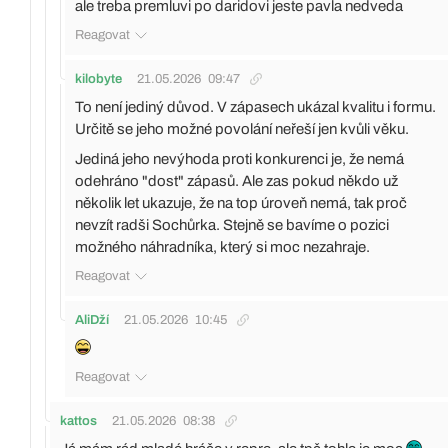
ale treba premluvi po daridovi jeste pavla nedveda
Reagovat
kilobyte
21.05.2026
09:47
To není jediný důvod. V zápasech ukázal kvalitu i formu.
Určitě se jeho možné povolání neřeší jen kvůli věku.
Jediná jeho nevýhoda proti konkurenci je, že nemá
odehráno "dost" zápasů. Ale zas pokud někdo už
několik let ukazuje, že na top úroveň nemá, tak proč
nevzít radši Sochůrka. Stejně se bavíme o pozici
možného náhradníka, který si moc nezahraje.
Reagovat
AliDží
21.05.2026
10:45
Reagovat
kattos
21.05.2026
08:38