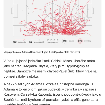
Mapa přihrávek Adama Karabce v Ligue 1. (©Opta by Stats Perform)
V útoku je jasná jednička Patrik Schick. Místo Chorého mám
jako náhradu Mojmíra Chytila, který je mu typologicky asi
nejblíže. Samozřejmě nesmí chybět Pavel Šulc, který hraje na
pomezí zálohy a útoku.
A pak? Vzal bych Adama Hložka a Christopha Kabonga. U
Adama je to jen o tom, jak se bude cítit v tréninku a v zápase s
Kosovem. Co se týká Kabonga, jsou to podobné důvody jako u
Sochůrka - měli bychom už pomalu myslet na příští generaci a
mladým hráčům dávat prostor.