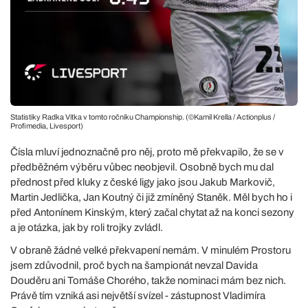
Statistiky Radka Vítka v tomto ročníku Championship. (©Kamil Krella / Actionplus /
Profimedia, Livesport)
Čísla mluví jednoznačně pro něj, proto mě překvapilo, že se v
předběžném výběru vůbec neobjevil. Osobně bych mu dal
přednost před kluky z české ligy jako jsou Jakub Markovič,
Martin Jedlička, Jan Koutný či již zmíněný Staněk. Měl bych ho i
před Antonínem Kinským, který začal chytat až na konci sezony
a je otázka, jak by roli trojky zvládl.
V obraně žádné velké překvapení nemám. V minulém Prostoru
jsem zdůvodnil, proč bych na šampionát nevzal Davida
Douděru ani Tomáše Chorého, takže nominaci mám bez nich.
Právě tím vzniká asi největší svízel - zástupnost Vladimíra