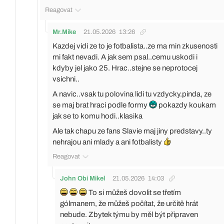
Reagovat
Mr.Mike
21.05.2026
13:26
Kazdej vidi ze to je fotbalista..ze ma min zkusenosti
mi fakt nevadi. A jak sem psal..cemu uskodi i
kdyby jel jako 25. Hrac..stejne se neprotocej
vsichni..
A navic..vsak tu polovina lidi tu vzdycky.pinda, ze
se maj brat hraci podle formy
pokazdy koukam
jak se to komu hodi..klasika
Ale tak chapu ze fans Slavie maj jiny predstavy..ty
nehrajou ani mlady a ani fotbalisty
Reagovat
John Obi Mikel
21.05.2026
14:03
To si můžeš dovolit se třetím
gólmanem, že můžeš počítat, že určitě hrát
nebude. Zbytek týmu by měl být připraven