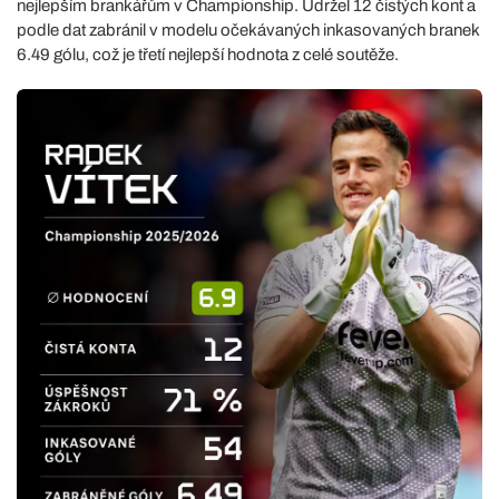
nejlepším brankářům v Championship. Udržel 12 čistých kont a
podle dat zabránil v modelu očekávaných inkasovaných branek
6.49 gólu, což je třetí nejlepší hodnota z celé soutěže.