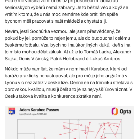
Podle mě většina zemí dnes už při posunech mladíků do
seniorských výběrů nemá zábrany. Je to běžná věc a když se
vrátím k tomu, že u nás moc nemáme kde brát, tím spíše
bychom měli pracovat s naší mládeží a chystat si ji.
Nevím, jestli Sochůrka vezmou, ale jsem přesvědčený, že
pokud by jel, pomůže to nejen jemu, ale do budoucna i celému
českému fotbalu. Vzal bych ho i na úkor jiných kluků, kteří si na
to místo mohou dělat zálusk. Ať už je to Tomáš Ladra, Alexandr
Sojka, Denis Višinský, Patrik Hellebrand či Lukáš Ambros.
Někdo může namítat, že mám v nominaci i Karabce, který od
baráže prakticky nenastupoval, ale pro mě je jeho angažmá v
Lyonu víc než zátěž v české lize. Denně se na tréninku střetává s
obrovskou kvalitou, musí jí čelit a to je na nejvyšší úrovni znát. V
Česku taková kvalita a konkurence zkrátka není.