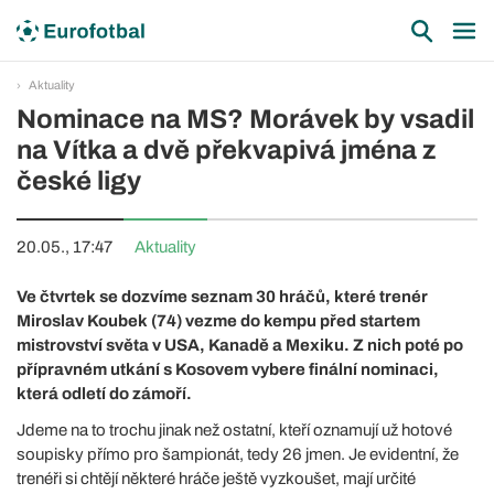
Aktuality
Nominace na MS? Morávek by vsadil
na Vítka a dvě překvapivá jména z
české ligy
20.05., 17:47
Aktuality
Ve čtvrtek se dozvíme seznam 30 hráčů, které trenér
Miroslav Koubek (74) vezme do kempu před startem
mistrovství světa v USA, Kanadě a Mexiku. Z nich poté po
přípravném utkání s Kosovem vybere finální nominaci,
která odletí do zámoří.
Jdeme na to trochu jinak než ostatní, kteří oznamují už hotové
soupisky přímo pro šampionát, tedy 26 jmen. Je evidentní, že
trenéři si chtějí některé hráče ještě vyzkoušet, mají určité