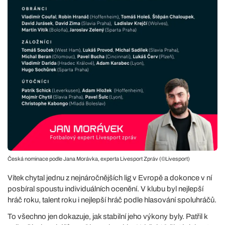
Česká nominace podle Jana Morávka, experta Livesport Zpráv (©Livesport)
Vítek chytal jednu z nejnáročnějších lig v Evropě a dokonce v ní
posbíral spoustu individuálních ocenění. V klubu byl nejlepší
hráč roku, talent roku i nejlepší hráč podle hlasování spoluhráčů.
To všechno jen dokazuje, jak stabilní jeho výkony byly. Patřil k