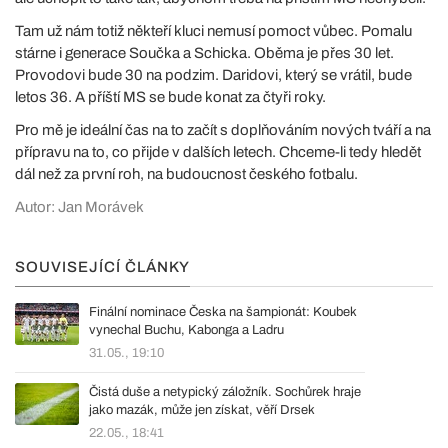
Tam už nám totiž někteří kluci nemusí pomoct vůbec. Pomalu
stárne i generace Součka a Schicka. Oběma je přes 30 let.
Provodovi bude 30 na podzim. Daridovi, který se vrátil, bude
letos 36. A příští MS se bude konat za čtyři roky.
Pro mě je ideální čas na to začít s doplňováním nových tváří a na
přípravu na to, co přijde v dalších letech. Chceme-li tedy hledět
dál než za první roh, na budoucnost českého fotbalu.
Autor: Jan Morávek
SOUVISEJÍCÍ ČLÁNKY
Finální nominace Česka na šampionát: Koubek
vynechal Buchu, Kabonga a Ladru
31.05., 19:10
Čistá duše a netypický záložník. Sochůrek hraje
jako mazák, může jen získat, věří Drsek
22.05., 18:41