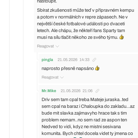
nastoupit.
Sbírat zkušenosti může teď v přípravném kempu
a potom v normálních v repre zápasech. Ne v
největší české fotbalové události po dvaceti
letech. Ale chápu, že někteří fans Sparty tam
musí na sílu tlačit někoho ze svého týmu.
Reagovat
pingla
21.05.2026
14:33
naprosto přesně napsáno
Reagovat
Mr.Mike
21.05.2026
21:06
Driv sem tam cpal treba Mateje juraska..ted
sem cpal na baraz i Chaloupka do zakladu...az
bude mit slavka zajimavyho hrace tak s tim
problem nemam..no sem rad ze aspon ten
Nedved to vidi, kdyz ne mistni sesivana
komunita. Bych chtel docela videt ty jmena co