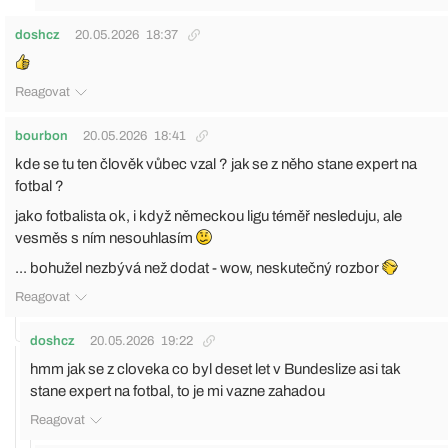
doshcz
20.05.2026
18:37
Reagovat
bourbon
20.05.2026
18:41
kde se tu ten člověk vůbec vzal ? jak se z něho stane expert na
fotbal ?
jako fotbalista ok, i když německou ligu téměř nesleduju, ale
vesměs s ním nesouhlasím
... bohužel nezbývá než dodat - wow, neskutečný rozbor
Reagovat
doshcz
20.05.2026
19:22
hmm jak se z cloveka co byl deset let v Bundeslize asi tak
stane expert na fotbal, to je mi vazne zahadou
Reagovat