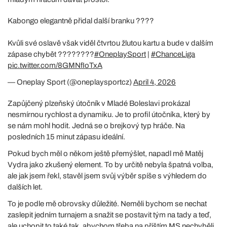
Kabongo elegantně přidal další branku ????
Kvůli své oslavě však viděl čtvrtou žlutou kartu a bude v dalším
zápase chybět ????????
#OneplaySport
|
#ChanceLiga
pic.twitter.com/8GMNfIoTxA
— Oneplay Sport (@oneplaysportcz)
April 4, 2026
Zapůjčený plzeňský útočník v Mladé Boleslavi prokázal
nesmírnou rychlost a dynamiku. Je to profil útočníka, který by
se nám mohl hodit. Jedná se o brejkový typ hráče. Na
posledních 15 minut zápasu ideální.
Pokud bych měl o někom ještě přemýšlet, napadl mě Matěj
Vydra jako zkušený element. To by určitě nebyla špatná volba,
ale jak jsem řekl, stavěl jsem svůj výběr spíše s výhledem do
dalších let.
To je podle mě obrovsky důležité. Neměli bychom se nechat
zaslepit jedním turnajem a snažit se postavit tým na tady a teď,
ale uchopit to také tak, abychom třeba na příštím MS nechyběli.