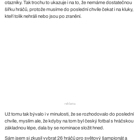
otazníky. Tak trochu to ukazuje i na to, že nemáme dostatečnou
šířku hráčů, protože musíme do poslední chvíle čekat i na kluky,
kteří tolik nehráli nebo jsou po zranění.
Už tomu tak bývalo i v minulosti, že se rozhodovalo do poslední
chvíle, myslím ale, že kdyby na tom byl český fotbal s hráčskou
základnou lépe, dala by se nominace složit hned.
Sám jsem si zkusil vybrat 26 hráčů pro světový šampionát a