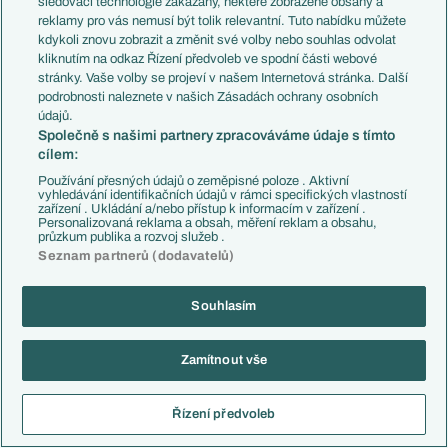
sledovací technologie zakázány, některé zobrazené obsahy a
nevim jestli nam daj treba Visinsky, Beran
reklamy pro vás nemusí být tolik relevantní. Tuto nabídku můžete
nebo Ladra vetsi prinos. Jedinej
kdykoli znovu zobrazit a změnit své volby nebo souhlas odvolat
argument, je to, ze nema tolik zapasu,
kliknutím na odkaz Řízení předvoleb ve spodní části webové
kolik by sis predstavoval.
stránky. Vaše volby se projeví v našem Internetová stránka. Další
podrobnosti naleznete v našich Zásadách ochrany osobních
Jest muzes napsat ze ma bejt jasna
údajů.
jednicka Kinsky..kterej ma tak o tri starty
Společně s našimi partnery zpracováváme údaje s tímto
vic nez Holzek, kterej byl zranenj 90%
cílem:
sezony.
Používání přesných údajů o zeměpisné poloze . Aktivní
vyhledávání identifikačních údajů v rámci specifických vlastností
Reagovat
zařízení . Ukládání a/nebo přístup k informacím v zařízení .
Personalizovaná reklama a obsah, měření reklam a obsahu,
průzkum publika a rozvoj služeb .
Mr.Mike
21.05.2026
21:14
Seznam partnerů (dodavatelů)
No nejak se nemuzu zbavit dojmu, ze i kdyby
dve tretiny cely sezony hral tak jak hral, tak bys
Souhlasím
stejne sis jel to svoje
Reagovat
Zamítnout vše
John Obi Mikel
21.05.2026
21:42
Řízení předvoleb
To bych asi neměl svůj hlavní
argument, že odehrál pět zápasů ty mysliteli