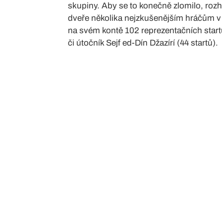
skupiny. Aby se to konečně zlomilo, roz
dveře několika nejzkušenějším hráčům v č
na svém kontě 102 reprezentačních start
či útočník Sejf ed-Dín Džazírí (44 startů).