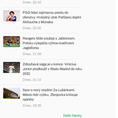
Dnes, 22:42
PSG hlásí zajímavou posilu do
ofenzivy. Hvězdný útok Pařížanů doplní
Akliouche z Monaka
Dnes, 22:00
Rangers blíže souboji s Jabloncem.
Polsku vylepšila výhrou koeficient
Jagiellonia
Dnes, 21:26
Zdlouhavá sága je u konce. Vinícius
Júnior prodloužil v Realu Madrid do roku
2032
Dnes, 21:10
Spor o nový stadion Za Lužánkami.
Město řeší výšku, Zbrojovka kritizuje
radního
Dnes, 19:35
Další články