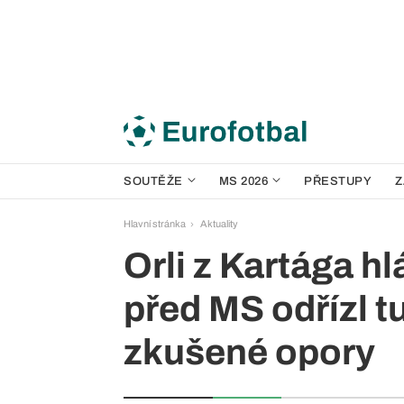
SOUTĚŽE
MS 2026
PŘESTUPY
Z
Hlavní stránka
Aktuality
Orli z Kartága h
před MS odřízl t
zkušené opory