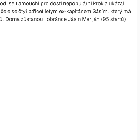
hodl se Lamouchi pro dosti nepopulární krok a ukázal
ele se čtyřiatřicetiletým ex-kapitánem Sásím, který má
ů. Doma zůstanou i obránce Jásín Meríjáh (95 startů)