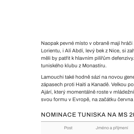
Naopak pevné místo v obraně mají hráči 
Lorientu, i Alí Abdí, levý bek z Nice, si
měli by patřit k hlavním pilířům defenziv
tuniského klubu z Monastíru.
Lamouchi také hodně sází na novou gener
zápasech proti Haiti a Kanadě. Velkou po
Ajárí, který momentálně roste v mládežn
svou formu v Evropě, na začátku června 
NOMINACE TUNISKA NA MS 2
Post
Jméno a příjmení