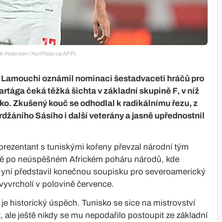
rik Pedersen / NurPhoto via AFP)
i Lamouchi oznámil nominaci šestadvaceti hráčů pro
artága čeká těžká šichta v základní skupině F, v níž
. Zkušený kouč se odhodlal k radikálnímu řezu, z
džáního Sásího i další veterány a jasně upřednostnil
eprezentant s tuniskými kořeny převzal národní tým
ěsně po neúspěšném Africkém poháru národů, kde
 Nyní představil konečnou soupisku pro severoamerický
 vyvrcholí v polovině července.
e historický úspěch. Tunisko se sice na mistrovství
, ale ještě nikdy se mu nepodařilo postoupit ze základní