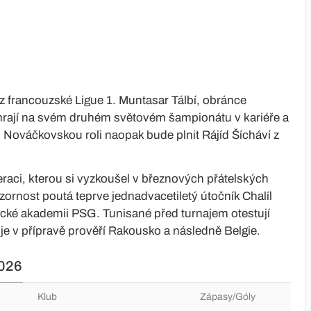
z francouzské Ligue 1. Muntasar Tálbí, obránce
 zahrají na svém druhém světovém šampionátu v kariéře a
y. Nováčkovskou roli naopak bude plnit Rájíd Šícháví z
aci, kterou si vyzkoušel v březnových přátelských
zornost poutá teprve jednadvacetiletý útočník Chalíl
ické akademii PSG. Tunisané před turnajem otestují
je v přípravě prověří Rakousko a následně Belgie.
026
Klub
Zápasy/Góly