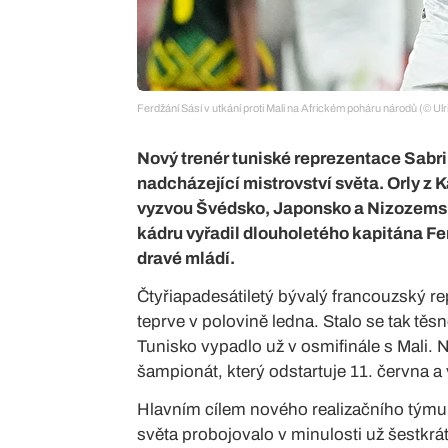
Ferdžání Sásí v utkání proti Mali na Africkém poháru národů (© Ul
Nový trenér tuniské reprezentace Sabr
nadcházející mistrovství světa. Orly z K
vyzvou Švédsko, Japonsko a Nizozemsko
kádru vyřadil dlouholetého kapitána Fer
dravé mládí.
Čtyřiapadesátiletý bývalý francouzský r
teprve v polovině ledna. Stalo se tak t
Tunisko vypadlo už v osmifinále s Mali.
šampionát, který odstartuje 11. června a
Hlavním cílem nového realizačního týmu j
světa probojovalo v minulosti už šestkrát