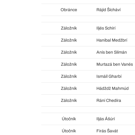
Obránce
Rájíd Šícháví
Záložník
Iljés Schírí
Záložník
Hanibal Medžbrí
Záložník
Anís ben Slímán
Záložník
Murtazá ben Vanés
Záložník
Ismáíl Gharbí
Záložník
Hádždž Mahmúd
Záložník
Rání Chedíra
Útočník
Iljás Ášúrí
Útočník
Firás Šavát