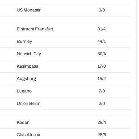
US Monastír
0/0
Eintracht Frankfurt
81/4
Burnley
44/1
Norwich City
39/4
Kasimpasa
17/0
Augsburg
15/2
Lugano
7/0
Union Berlín
2/0
Kodaň
29/4
Club Africain
28/6