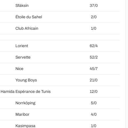
Sfáksín
37/0
Étoile du Sahel
2/0
Club Africain
1/0
Lorient
62/4
Servette
52/2
Nice
45/7
Young Boys
21/0
 Hamída
Espérance de Tunis
12/0
Norrköping
5/0
Maribor
4/0
Kasimpasa
1/0