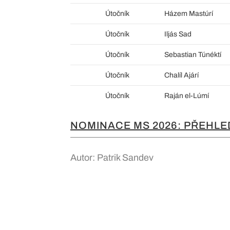
Útočník
Házem Mastúrí
Útočník
Iljás Sad
Útočník
Sebastian Túnéktí
Útočník
Chalíl Ajárí
Útočník
Raján el-Lúmí
NOMINACE MS 2026: PŘEHLE
Autor: Patrik Sandev