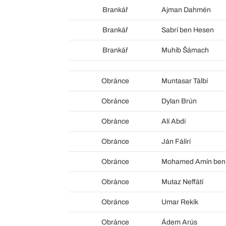
Brankář
Ajman Dahmén
Brankář
Sabrí ben Hesen
Brankář
Muhíb Šámach
Obránce
Muntasar Tálbí
Obránce
Dylan Brún
Obránce
Alí Abdí
Obránce
Ján Fálírí
Obránce
Mohamed Amín ben
Obránce
Mutaz Neffátí
Obránce
Umar Rekík
Obránce
Ádem Arús