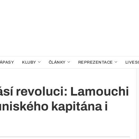
ÁPASY
KLUBY
ČLÁNKY
REPREZENTACE
LIVES
lásí revoluci: Lamouchi
uniského kapitána i