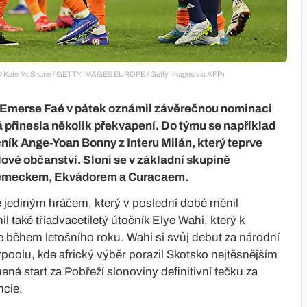
ku (© Kate McShane / GETTY IMAGES EUROPE / Getty Images via AFP)
y Emerse Faé v pátek oznámil závěrečnou nominaci
á přinesla několik překvapení. Do týmu se například
ník Ange-Yoan Bonny z Interu Milán, který teprve
lové občanství. Sloni se v základní skupině
s Německem, Ekvádorem a Curacaem.
ě jediným hráčem, který v poslední době měnil
l také třiadvacetiletý útočník Elye Wahi, který k
 během letošního roku. Wahi si svůj debut za národní
rpoolu, kde africký výběr porazil Skotsko nejtěsnějším
 start za Pobřeží slonoviny definitivní tečku za
ncie.