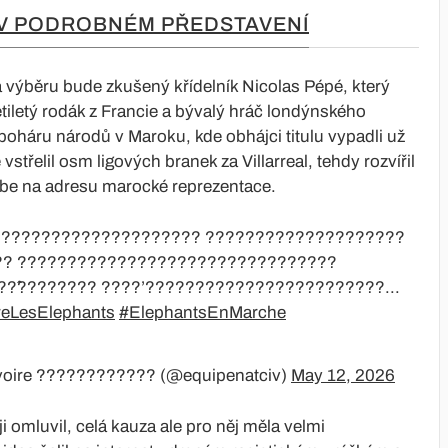
 V PODROBNÉM PŘEDSTAVENÍ
výběru bude zkušený křídelník Nicolas Pépé, který
tiletý rodák z Francie a bývalý hráč londýnského
oháru národů v Maroku, kde obhájci titulu vypadli už
 vstřelil osm ligových branek za Villarreal, tehdy rozvířil
be na adresu marocké reprezentace.
 ???????????????????? ????????????????????
?? ????????????????????????????????
?̂???????? ????’????????????????????????...
reLesElephants
#ElephantsEnMarche
’Ivoire ???????????? (@equipenatciv)
May 12, 2026
 omluvil, celá kauza ale pro něj měla velmi