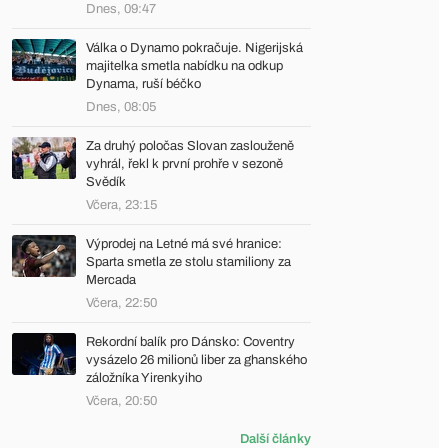
Dnes, 09:47
Válka o Dynamo pokračuje. Nigerijská
majitelka smetla nabídku na odkup
Dynama, ruší béčko
Dnes, 08:05
Za druhý poločas Slovan zaslouženě
vyhrál, řekl k první prohře v sezoně
Svědík
Včera, 23:15
Výprodej na Letné má své hranice:
Sparta smetla ze stolu stamiliony za
Mercada
Včera, 22:50
Rekordní balík pro Dánsko: Coventry
vysázelo 26 milionů liber za ghanského
záložníka Yirenkyiho
Včera, 20:50
Další články