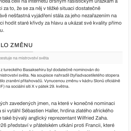
idea čelil na internetu drsným rasistickým urážkám a
 za to, že se za něj v těžké situaci dostatečně
ávě nešťastná vyjádření stála za jeho nezařazením na
hodit staré křivdy za hlavu a ukázat své kvality přímo
u.
KLO ZMĚNU
estuje na mistrovství světa
i z tureckého Basaksehiru byl dodatečně nominován do
istrovství světa. Na soupisce nahradil čtyřiadvacetiletého stopera
ilo zranění přitahovačů. Vynucenou změnu v kádru Slonů oficiálně
) na sociální síti X v pátek 29. května.
ých zavedených jmen, na které v konečné nominaci
si vytáhl Sébastien Haller, hrdina zlatého afrického
také bývalý anglický reprezentant Wilfried Zaha.
6 představí v přátelském utkání proti Francii, které