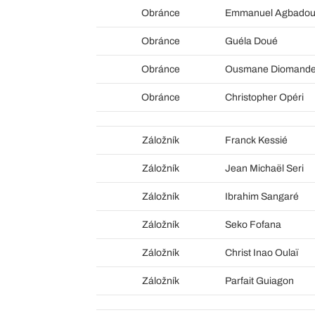
Obránce
Emmanuel Agbado
Obránce
Guéla Doué
Obránce
Ousmane Diomand
Obránce
Christopher Opéri
Záložník
Franck Kessié
Záložník
Jean Michaël Seri
Záložník
Ibrahim Sangaré
Záložník
Seko Fofana
Záložník
Christ Inao Oulaï
Záložník
Parfait Guiagon