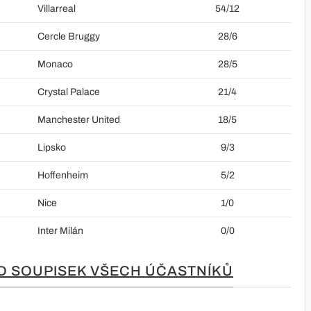
Villarreal
54/12
Cercle Bruggy
28/6
Monaco
28/5
Crystal Palace
21/4
Manchester United
18/5
Lipsko
9/3
Hoffenheim
5/2
Nice
1/0
Inter Milán
0/0
D SOUPISEK VŠECH ÚČASTNÍKŮ