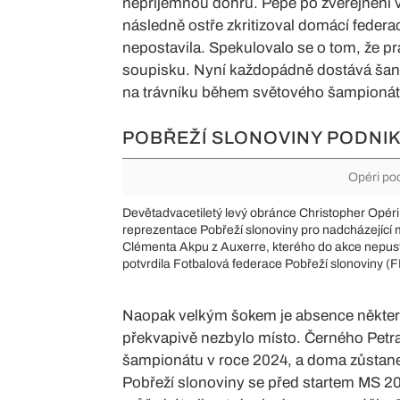
nepříjemnou dohru. Pépé po zveřejnění v
následně ostře zkritizoval domácí federaci
nepostavila. Spekulovalo se o tom, že pr
soupisku. Nyní každopádně dostává šanci 
na trávníku během světového šampionát
POBŘEŽÍ SLONOVINY PODNI
Opéri poc
Devětadvacetiletý levý obránce Christopher Opér
reprezentace Pobřeží slonoviny pro nadcházející m
Clémenta Akpu z Auxerre, kterého do akce nepust
potvrdila Fotbalová federace Pobřeží slonoviny (FIF
Naopak velkým šokem je absence někter
překvapivě nezbylo místo. Černého Petra 
šampionátu v roce 2024, a doma zůstane 
Pobřeží slonoviny se před startem MS 202