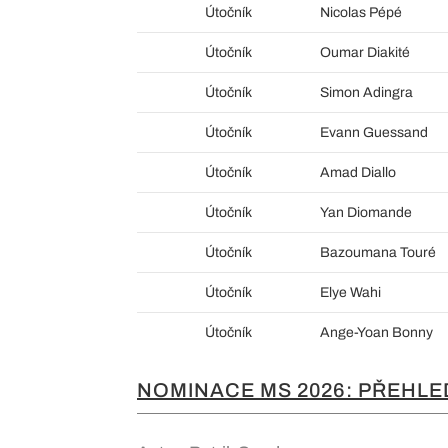
Útočník
Nicolas Pépé
Útočník
Oumar Diakité
Útočník
Simon Adingra
Útočník
Evann Guessand
Útočník
Amad Diallo
Útočník
Yan Diomande
Útočník
Bazoumana Touré
Útočník
Elye Wahi
Útočník
Ange-Yoan Bonny
NOMINACE MS 2026: PŘEHLE