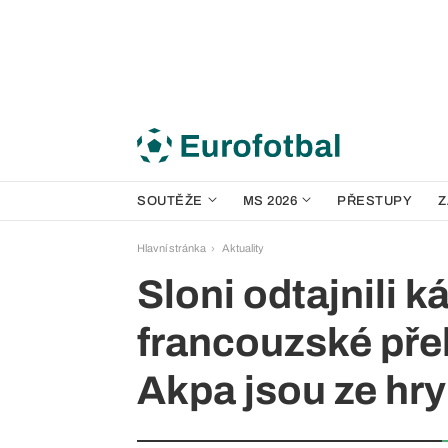
SOUTĚŽE
MS 2026
PŘESTUPY
Z
Hlavní stránka
Aktuality
Sloni odtajnili k
francouzské přeb
Akpa jsou ze hry