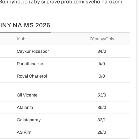
onnyho, jenž by si právě proti zemi svého narození
NY NA MS 2026
Klub
Zápasy/Góly
Caykur Rizespor
34/0
Panathinaikos
4/0
Royal Charleroi
0/0
Gil Vicente
53/0
Atalanta
35/0
Galatasaray
33/1
AS Řím
28/0