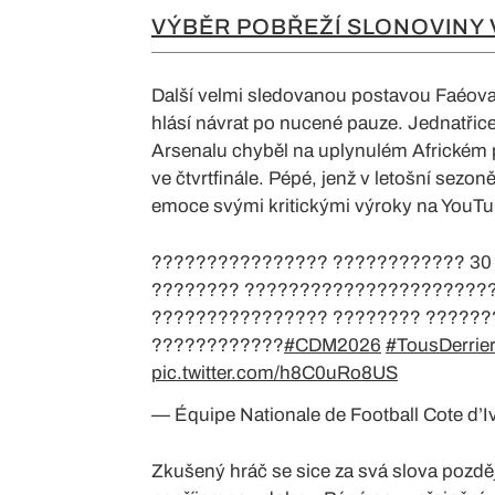
VÝBĚR POBŘEŽÍ SLONOVINY
Další velmi sledovanou postavou Faéova 
hlásí návrat po nucené pauze. Jednatřice
Arsenalu chyběl na uplynulém Africkém p
ve čtvrtfinále. Pépé, jenž v letošní sezoně
emoce svými kritickými výroky na YouTu
???????????????? ???????????? 30
???????? ??????????????????????
???????????????? ???????? ???????
????????????
#CDM2026
#TousDerrie
pic.twitter.com/h8C0uRo8US
— Équipe Nationale de Football Cote d
Zkušený hráč se sice za svá slova později