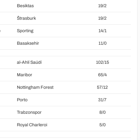
u
Besiktas
19/2
Štrasburk
19/2
e
Sporting
14/1
Basaksehir
11/0
al-Ahlí Saúdí
102/15
Maribor
65/4
Nottingham Forest
57/12
Porto
31/7
Trabzonspor
8/0
Royal Charleroi
5/0