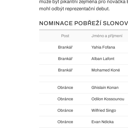
může být pikantní zejména pro nováčka B
mohl odbýt reprezentační debut.
NOMINACE POBŘEŽÍ SLONOVI
Post
Jméno a příjmení
Brankář
Yahia Fofana
Brankář
Alban Lafont
Brankář
Mohamed Koné
Obránce
Ghislain Konan
Obránce
Odilon Kossounou
Obránce
Wilfried Singo
Obránce
Evan Ndicka