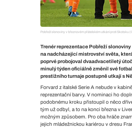
Pobřeží slonoviny v březnovém přátelském utkání proti Skots
Trenér reprezentace Pobřeží slonovin
na nadcházející mistrovství světa, kter
poprvé probojoval dvaadvacetiletý útoč
minulý týden oficiálně změnil své fotba
prestižního turnaje postupně utkají 
Forvard z italské Serie A nebude v kabin
reprezentační barvy. V nominaci ho doplni
podobnému kroku přistoupil o něco dříve
tým už odbyl, a to na konci března v Live
možným způsobem. Pro oba hráče znamená
jejich mládežnickou kariérou v dresu Fra