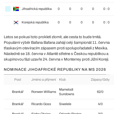
Jihoafrická republika
0
0
0
0
0 : 0
Korejská republika
0
0
0
0
0 : 0
Letos se pokusí toto prokletí zlomit, ale cesta to bude trnitá.
Populární výběr Bafana Bafana zahájí celý šampionát 11. června
třaskavým otevíracím zápasem proti spolupořadateli z Mexika.
Následně se 18. června v Atlantě střetne s Českou republikou a
skupinovou fázi uzavře 24. června v Monterrey proti Jižní Koreji.
NOMINACE JIHOAFRICKÉ REPUBLIKY NA MS 2026
Post
Jméno a příjmení
Klub
Zápasy/Góly
Mamelodi
Brankář
Ronwen Williams
62/0
Sundowns
Brankář
Ricardo Goss
Siwelele
4/0
Brankář
Sipho Chaine
Orlando Pirates
3/0