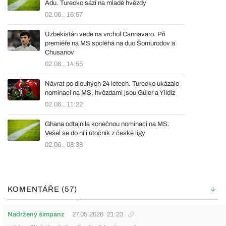
Adu. Turecko sází na mladé hvězdy
02.06., 16:57
Uzbekistán vede na vrchol Cannavaro. Při
premiéře na MS spoléhá na duo Šomurodov a
Chusanov
02.06., 14:55
Návrat po dlouhých 24 letech. Turecko ukázalo
nominaci na MS, hvězdami jsou Güler a Yildiz
02.06., 11:22
Ghana odtajnila konečnou nominaci na MS.
Vešel se do ní i útočník z české ligy
02.06., 08:38
KOMENTÁŘE (57)
Nadržený šimpanz
27.05.2026
21:23