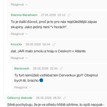
Reagovat
Stannis Baratheon
27.05.2026
23:12
To je další důvod, proč je to pro nás nejdůležitější zápas
skupiny. Jako jediný není "v horách".
Reagovat
KnoxXx
28.05.2026
00:44
zial, JAR malo smolu a hraju s Ceskom v Atlante
Reagovat
Baníczech
28.05.2026
22:00
Ty furt nemůžeš vstřebat ten Cervenkuv gol? Obejmul
bych tě, brácho
Reagovat
Odborný diskutér
28.05.2026
08:53
Silně pochybuju, že je ve středu hřiště zdrtíme, to spíš naopak -