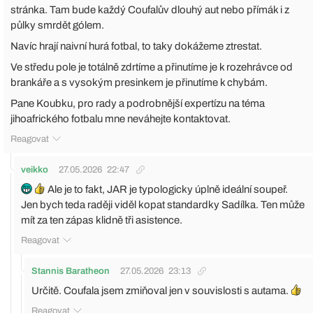
stránka. Tam bude každý Coufalův dlouhý aut nebo přímák i z
půlky smrdět gólem.
Navíc hrají naivní hurá fotbal, to taky dokážeme ztrestat.
Ve středu pole je totálně zdrtíme a přinutíme je k rozehrávce od
brankáře a s vysokým presinkem je přinutíme k chybám.
Pane Koubku, pro rady a podrobnější expertízu na téma
jihoafrického fotbalu mne neváhejte kontaktovat.
Reagovat
veikko
27.05.2026
22:47
Ale je to fakt, JAR je typologicky úplně ideální soupeř.
Jen bych teda raději viděl kopat standardky Sadílka. Ten může
mít za ten zápas klidně tři asistence.
Reagovat
Stannis Baratheon
27.05.2026
23:13
Určitě. Coufala jsem zmiňoval jen v souvislosti s autama.
Reagovat