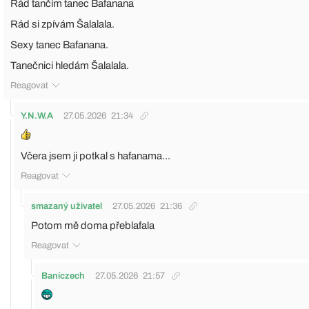
Rád tančím tanec Bafanana
Rád si zpívám Šalalala.
Sexy tanec Bafanana.
Tanečnici hledám Šalalala.
Reagovat
Y.N.W.A
27.05.2026
21:34
Včera jsem ji potkal s hafanama...
Reagovat
smazaný uživatel
27.05.2026
21:36
Potom mě doma přeblafala
Reagovat
Baníczech
27.05.2026
21:57