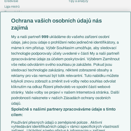
Eredivisie
Tipy a analýzy
Liga mistrů
Evropská liga
Reprezentace
Konferenční liga
Česko
Ochrana vašich osobních údajů nás
Mistrovství světa
Slovensko
zajímá
Liga národů
Anglie
Francie
My a naši partneři
999
ukládáme do vašeho zařízení osobní
Témata
Itálie
údaje, jako jsou údaje o prohlížení nebo jedinečné identifikátory, a
Představení týmů MS
Německo
máme k nim přístup. Výběr Souhlasím umožňuje, aby sledovací
EuroSkauting
Španělsko
technologie podporovaly účely uvedené v části My a naši partneři
PL v kostce
Argentina
zpracováváme údaje za účelem poskytování. Výběrem Zamítnout
Evropské koeficienty
Brazílie
vše nebo odvoláním svého souhlasu je zakážete. Pokud jsou
Přestupy
sledovací technologie zakázány, některé zobrazené obsahy a
Přestupové spekulace
reklamy pro vás nemusí být tolik relevantní. Tuto nabídku můžete
Přestupy
Zranění
kdykoli znovu zobrazit a změnit své volby nebo souhlas odvolat
Zápasy
kliknutím na odkaz Řízení předvoleb ve spodní části webové
Livescore
stránky. Vaše volby se projeví v našem Internetová stránka. Další
Kluby
Tipovací soutěž
podrobnosti naleznete v našich Zásadách ochrany osobních
Arsenal FC
Fotbal TV
údajů.
Chelsea FC
Společně s našimi partnery zpracováváme údaje s tímto
Manchester United
cílem:
AC Milán
Juventus FC
Používání přesných údajů o zeměpisné poloze . Aktivní
Bayern Mnichov
vyhledávání identifikačních údajů v rámci specifických vlastností
zařízení . Ukládání a/nebo přístup k informacím v zařízení .