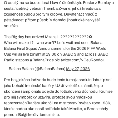
O osu týmu se bude starat hlavně útočník Lyle Foster z Burnley a
šestatřicetiletý veterán Themba Zwane, jehož kreativita a
zkušenosti budou pro tým klíčové. Devatenáct hráčů z
pětadvaceti přitom působí v domácí jihoafrické nejvyšší
soutěže.
The Big day has arrived Mzansi!! ????????????⚽️
Who will make it? - who won't? Let's wait and see.. Bafana
Bafana Final Squad Announcement for the 2026 FIFA World
Cup will air live tonight at 19:00 on SABC 3 and across SABC
Radio stations.
#BafanaPride
pic.twitter.com/NCeuRoedo1
— Bafana Bafana (@BafanaBafana)
May 27, 2026
Pro belgického lodivoda bude tento turnaj absolutní labutí písní
jeho bohaté trenérské kariéry. Už dříve totiž oznámil, že po
skončení šampionátu odejde do fotbalového důchodu. Kruh se
pro něj symbolicky uzavírá, protože svou hráčskou
reprezentační kariéru ukončil na mistrovství světa v roce 1986,
které shodou okolností pořádalo také Mexiko, a Broos tehdy
pomohl Belgii ke čtvrtému místu.