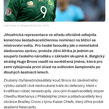
Lyle Foster (© Khaled DESOUKI / AFP)
Jihoafrická reprezentace ve středu oficiálně odtajnila
konečnou šestadvacetičlennou nominaci na blížící se
mistrovství světa. Pro české fanoušky jde o mimořádně
sledovanou zprávu, protože Jižní Afrika je jedním ze
soupeřů českého nároďáku v základní skupině A. Belgický
stratég Hugo Broos vsadil na osvědčená jména, která pro
zemi vybojovala první účast na světovém šampionátu po
dlouhých šestnácti letech.
Zkušený čtyřiasedmdesátiletý kouč Broos do závěrečného
výběru zařadil i dvě neokoukané tváře do defenzivy, které v
kvalifikaci vůbec nenastoupily. Jsou jimi dvaadvacetiletý stoper
Olwethu Makhanya z Philadelphie Union a pětadvacetiletý levý
obránce Bradley Cross z týmu Kaizer Chiefs, který dříve prošel
akademií Newcastlu.