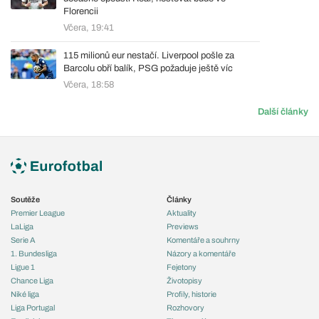
Florencii
Včera, 19:41
115 milionů eur nestačí. Liverpool pošle za
Barcolu obří balík, PSG požaduje ještě víc
Včera, 18:58
Další články
Soutěže
Články
Premier League
Aktuality
LaLiga
Previews
Serie A
Komentáře a souhrny
1. Bundesliga
Názory a komentáře
Ligue 1
Fejetony
Chance Liga
Životopisy
Niké liga
Profily, historie
Liga Portugal
Rozhovory