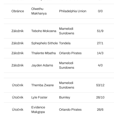
Olwethu
Obránce
Philadelphia Union
0/0
Makhanya
Mamelodi
Záložník
Teboho Mokoena
51/9
Sundowns
Záložník
Sphephelo Sithole
Tondela
27/1
Záložník
Thalente Mbatha
Orlando Pirates
14/3
Mamelodi
Záložník
Jayden Adams
4/0
Sundowns
Mamelodi
Útočník
Themba Zwane
53/12
Sundowns
Útočník
Lyle Foster
Burnley
26/10
Evidence
Útočník
Orlando Pirates
26/6
Makgopa