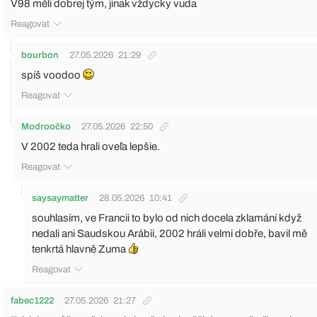
V98 měli dobrej tým, jinak vždycky vuda
Reagovat
bourbon
27.05.2026
21:29
spíš voodoo
Reagovat
Modroočko
27.05.2026
22:50
V 2002 teda hrali oveľa lepšie.
Reagovat
saysaymatter
28.05.2026
10:41
souhlasím, ve Francii to bylo od nich docela zklamání když
nedali ani Saudskou Arábii, 2002 hráli velmi dobře, bavil mě
tenkrtá hlavně Zuma
Reagovat
fabec1222
27.05.2026
21:27