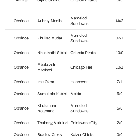
Mamelodi
Obránce
Aubrey Modiba
44/3
Sundowns
Mamelodi
Obránce
Khuliso Mudau
32/1
Sundowns
Obránce
Nkosinathi Sibisi
Orlando Pirates
19/0
Mbekezeli
Obránce
Chicago Fire
10/1
Mbokazi
Obránce
Ime Okon
Hannover
7/1
Obránce
Samukele Kabini
Molde
5/0
Khulumani
Mamelodi
Obránce
5/0
Ndamane
Sundowns
Obránce
Thabang Matuludi
Polokwane City
2/0
Obránce
Bradley Cross
Kaizer Chiefs
0/0