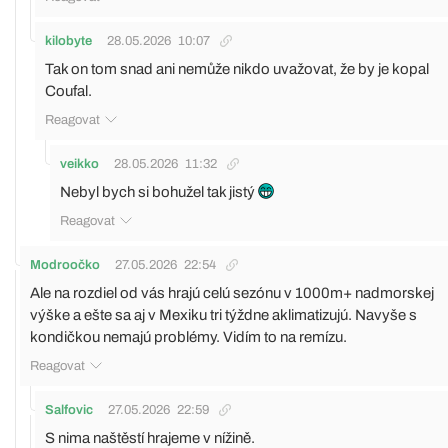
kilobyte
28.05.2026
10:07
Tak on tom snad ani nemůže nikdo uvažovat, že by je kopal
Coufal.
Reagovat
veikko
28.05.2026
11:32
Nebyl bych si bohužel tak jistý
Reagovat
Modroočko
27.05.2026
22:54
Ale na rozdiel od vás hrajú celú sezónu v 1000m+ nadmorskej
výške a ešte sa aj v Mexiku tri týždne aklimatizujú. Navyše s
kondičkou nemajú problémy. Vidím to na remízu.
Reagovat
Salfovic
27.05.2026
22:59
S nima naštěstí hrajeme v nížině.