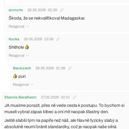
arvncrtx
28.05.2026
02:29
Škoda, že se nekvalifikoval Madagaskar.
Reagovat
Kucka
28.05.2026
10:09
Shithole
Reagovat
Baníczech
28.05.2026
21:58
pun
Reagovat
Stannis Baratheon
27.05.2026
22:01
JA musíme porazit, přes ně vede cesta k postupu. To bychom si
museli vybrat zápas blbec a oni mít naopak šťastný den.
Ještě slabší tým na papíře než náš, ale hlavně fyzicky slabý a
absolutně neumí bránit standardky, což je naopak naše silná