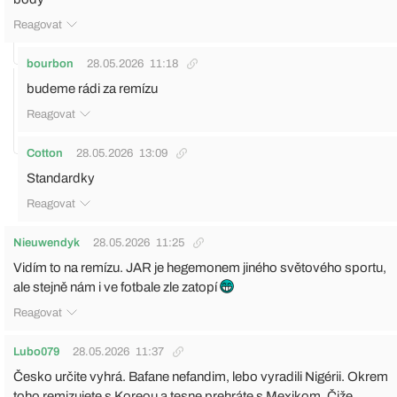
Reagovat
bourbon
28.05.2026
11:18
budeme rádi za remízu
Reagovat
Cotton
28.05.2026
13:09
Standardky
Reagovat
Nieuwendyk
28.05.2026
11:25
Vidím to na remízu. JAR je hegemonem jiného světového sportu,
ale stejně nám i ve fotbale zle zatopí
Reagovat
Lubo079
28.05.2026
11:37
Česko určite vyhrá. Bafane nefandim, lebo vyradili Nigérii. Okrem
toho remizujete s Koreou a tesne prehráte s Mexikom. Čiže