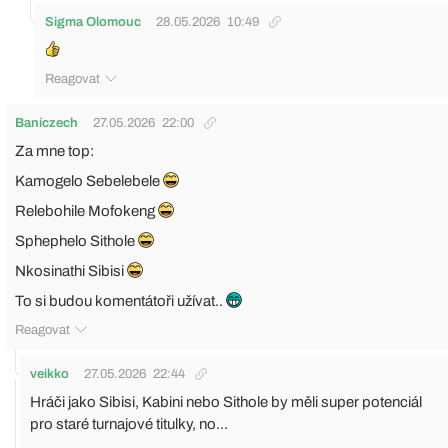
Sigma Olomouc
28.05.2026
10:49
Reagovat
Baníczech
27.05.2026
22:00
Za mne top:
Kamogelo Sebelebele
Relebohile Mofokeng
Sphephelo Sithole
Nkosinathi Sibisi
To si budou komentátoři užívat..
Reagovat
veikko
27.05.2026
22:44
Hráči jako Sibisi, Kabini nebo Sithole by měli super potenciál
pro staré turnajové titulky, no...