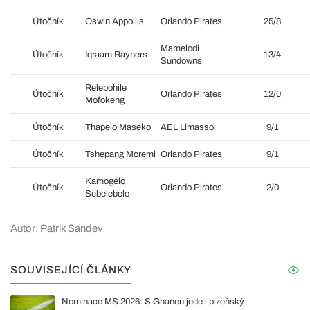
Útočník
Oswin Appollis
Orlando Pirates
25/8
Mamelodi
Útočník
Iqraam Rayners
13/4
Sundowns
Relebohile
Útočník
Orlando Pirates
12/0
Mofokeng
Útočník
Thapelo Maseko
AEL Limassol
9/1
Útočník
Tshepang Moremi
Orlando Pirates
9/1
Kamogelo
Útočník
Orlando Pirates
2/0
Sebelebele
Autor: Patrik Sandev
SOUVISEJÍCÍ ČLÁNKY
Nominace MS 2026: S Ghanou jede i plzeňský