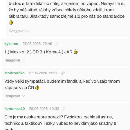
budou si tam dělat co chtěj, ale jenom po vápno. Nemyslim si,
že by náš střed zálohy vůbec někdy někoho zdrtil, krom
Gibraltaru. Jinak tady samozřejmě 1:0 pro nás po standardce.
Reagovat
kylo ren
27.05.2026
22:46
1.) Mexiko. 2.) ČR 3.) Korea 4.) JAR
Reagovat
Modroočko
27.05.2026
22:50
Vždy veľkí sympaťáci, budem im fandiť, aj keď vo vzájomnom
zápase viac ČR
Reagovat
fantomas10
28.05.2026
10:30
Cim je ma ceska repre porazit? Fyzickou, rychlosti asi ne,
technikou, taktikou? Tezky, vubec to nevidim jako snadny tri
body