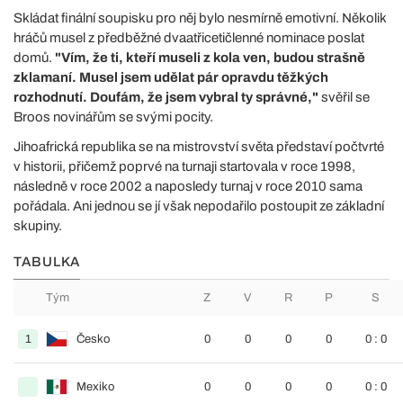
Skládat finální soupisku pro něj bylo nesmírně emotivní. Několik
hráčů musel z předběžné dvaatřicetičlenné nominace poslat
domů.
"Vím, že ti, kteří museli z kola ven, budou strašně
zklamaní. Musel jsem udělat pár opravdu těžkých
rozhodnutí. Doufám, že jsem vybral ty správné,"
svěřil se
Broos novinářům se svými pocity.
Jihoafrická republika se na mistrovství světa představí počtvrté
v historii, přičemž poprvé na turnaji startovala v roce 1998,
následně v roce 2002 a naposledy turnaj v roce 2010 sama
pořádala. Ani jednou se jí však nepodařilo postoupit ze základní
skupiny.
TABULKA
Tým
Z
V
R
P
S
1
Česko
0
0
0
0
0 : 0
Mexiko
0
0
0
0
0 : 0