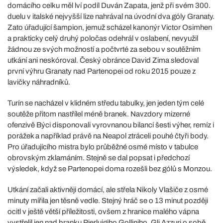
domácího celku měl lví podíl Duván Zapata, jenž při svém 300.
duelu v italské nejvyšší lize nahrával na úvodní dva góly Granaty.
Zato úřadující šampion, jemuž scházel kanonýr Victor Osimhen
a prakticky celý druhý poločas odehrál v oslabení, nevyužil
žádnou ze svých možností a počtvrté za sebou v soutěžním
utkání ani neskóroval. Český obránce David Zima sledoval
první výhru Granaty nad Partenopei od roku 2015 pouze z
lavičky náhradníků.
Turín se nacházel v klidném středu tabulky, jen jeden tým celé
soutěže přitom nastřílel méně branek. Navzdory mizerné
ofenzivě Býci disponovali vyrovnanou bilancí šesti výher, remíz i
porážek a například právě na Neapol ztráceli pouhé čtyři body.
Pro úřadujícího mistra bylo průběžné osmé místo v tabulce
obrovským zklamáním. Stejně se dal popsat i předchozí
výsledek, když se Partenopei doma rozešli bez gólů s Monzou.
Utkání začali aktivněji domácí, ale střela Nikoly Vlašiče z osmé
minuty mířila jen těsně vedle. Stejný hráč se o 13 minut později
ocitl v ještě větší příležitosti, ovšem z hranice malého vápna
vystřelil jen nad branku Pierluigiho Golliniho. Gli Azzuri o sobě