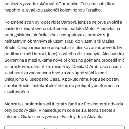
posléze vyzval ke skórování Carboniho. Ten jeho nabídkou
nepohrdl a levačkou zakončil kolem nohou Turatiho.
Po změně stran byl opět vidět Carboni, jenž se nejprve uvolnil a
následně hledal svého oblíbeného parťáka Motu. Přihrávka na
portugalského útočníka však nedoputovala, protože si ji
nešťastným obranným skluzem srazil do vlastní sítě Matías
Soulé. Canarini nicméně přispěchali s bleskovou odpovědí. Lví
podíl na ní měl Harroui, který z ostrého úhlu nachytal Alessandra
Sorrentina a mezi rukama nově příchozího gólmana procedil míč
za brankovou čáru. V 75. minutě byl Danilo D’Ambrosio nucen
zatáhnout za záchrannou brzdu a ve vápně stáhl k zemi
unikajícího Giuseppeho Casa. K pokutovému kopu se postavil
smolař Soulé, tentokrát ale střelou do protipohybu Sorrentina
slavil úspěch.
Monza tak prolomila sérii tří ztrát v řadě a z Frosinone si odvezla
plný bodový zisk. V následujícím kole se 13. ledna střetne s
Interem, Giallazzurri vyzvou o dva dny dříve Atalantu.