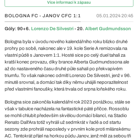
Více informací k zápasu
BOLOGNA FC - JANOV CFC
1:1
05.01.2024 20:45
Góly: 90+6.
Lorenzo De Silvestri
- 20.
Albert Gudmundsson
Bologna byla v úvodu nového kalendářního roku blízko druhé
prohry po sobě, nakonec ale v 19. kole Serie A remizovala na
vlastní půdě s Janovem 1:1. Hosté sice po celý duel tahali za
kratší konec provazu, díky brance Alberta Gudmundssona ale
až do nastaveného času druhé půle sahali po překvapivém
triumfu. To však nakonec odmítl Lorenzo De Silvestri, jenž v 96.
minutě srovnal, a domácí tak díky němu uhájili neporazitelnost
před vlastními fanoušky, která trvala od srpna loňského roku.
Bologna sice zakončila kalendářní rok 2023 porážkou, stále se
však v tabulce nacházela na fantastické páté příčce. Rossoblu
se mohli chlubit především skvělou domácí bilancí, na Stadio
Renato Dall'Ara totiž vyhráli už sedmkrát v řadě a od startu
sezony zde prohráli naposledy v prvním kole proti milánskému
AC. Tentokrát přijel na horkou půdu Janov, jenž měl za sebou tři