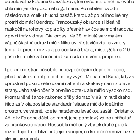
doputoval až k Joanu Gonzálezovi, ten ovšem z téměř nulového
úhlu mířil jen do pozorného gólmana. Po nabitém úvodu
následovala vcelku hluchá pasáž, kterou až po půlhodině hry
protrhl domácí Gendrey. Francouzský obránce si ideálně
naskočil na rohový kop a díky přesné hlavičce se mohl radovat
z první trefy v dresu Giallorossi. Ve 38. minutě se v malém
vápně šťastně odrazil míč k Nikolovi Krstovičovi a navzdory
tomu, že před ním zívala poloodkrytá brána, místo gólu na 2:0
přišlo komické zakončení až kamsi k rohovému praporku.
I po změně stran působilo nebezpečnějším dojmem Lecce,
jehož náskok mohl po hodině hry zvýšit Mohamed Kaba, když si
uprostřed pokutového území naběhl na skákavý centr z pravé
strany. Jeho zakončení z prvního doteku ale mířilo vysoko nad.
Promarněné šance nakonec přišly domácí v 68. minutě draho.
Nicolas Viola poslal ze standardní situace míč do ideálního
prostoru ve vápně, kde jej nataženou levačkou zasáhl Oristanio.
Ačkoliv Falcone dělal, co mohl, jeho pohotový zákrok přišel až
za brankovou čarou. Rossoblu měli celý zbytek druhé půle k
rozhodující trefě blíže než jejich soupeř, na konečné remíze už se
ale nic nezměnilo.