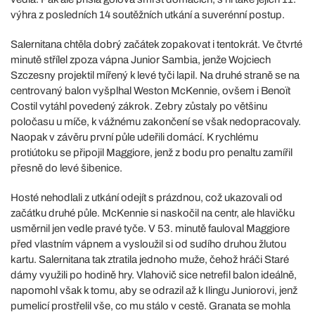
výhra z posledních 14 soutěžních utkání a suverénní postup.
Salernitana chtěla dobrý začátek zopakovat i tentokrát. Ve čtvrté
minutě střílel zpoza vápna Junior Sambia, jenže Wojciech
Szczesny projektil mířený k levé tyči lapil. Na druhé straně se na
centrovaný balon vyšplhal Weston McKennie, ovšem i Benoït
Costil vytáhl povedený zákrok. Zebry zůstaly po většinu
poločasu u míče, k vážnému zakončení se však nedopracovaly.
Naopak v závěru první půle udeřili domácí. K rychlému
protiútoku se připojil Maggiore, jenž z bodu pro penaltu zamířil
přesně do levé šibenice.
Hosté nehodlali z utkání odejít s prázdnou, což ukazovali od
začátku druhé půle. McKennie si naskočil na centr, ale hlavičku
usměrnil jen vedle pravé tyče. V 53. minutě fauloval Maggiore
před vlastním vápnem a vysloužil si od sudího druhou žlutou
kartu. Salernitana tak ztratila jednoho muže, čehož hráči Staré
dámy využili po hodině hry. Vlahovič sice netrefil balon ideálně,
napomohl však k tomu, aby se odrazil až k Ilingu Juniorovi, jenž
pumelicí prostřelil vše, co mu stálo v cestě. Granata se mohla