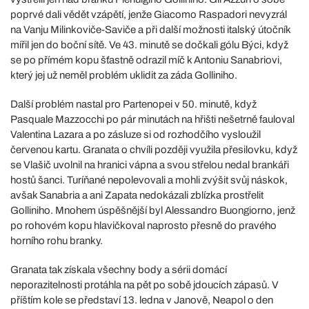
poprvé dali vědět vzápětí, jenže Giacomo Raspadori nevyzrál
na Vanju Milinkoviče-Saviče a při další možnosti italský útočník
mířil jen do boční sítě. Ve 43. minutě se dočkali gólu Býci, když
se po přímém kopu šťastně odrazil míč k Antoniu Sanabriovi,
který jej už neměl problém uklidit za záda Golliniho.
Další problém nastal pro Partenopei v 50. minutě, když
Pasquale Mazzocchi po pár minutách na hřišti nešetrně fauloval
Valentina Lazara a po zásluze si od rozhodčího vysloužil
červenou kartu. Granata o chvíli později využila přesilovku, když
se Vlašič uvolnil na hranici vápna a svou střelou nedal brankáři
hostů šanci. Turíňané nepolevovali a mohli zvýšit svůj náskok,
avšak Sanabria a ani Zapata nedokázali zblízka prostřelit
Golliniho. Mnohem úspěšnější byl Alessandro Buongiorno, jenž
po rohovém kopu hlavičkoval naprosto přesně do pravého
horního rohu branky.
Granata tak získala všechny body a sérii domácí
neporazitelnosti protáhla na pět po sobě jdoucích zápasů. V
příštím kole se představí 13. ledna v Janově, Neapol o den