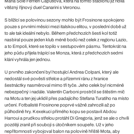
Maria Sole Ferrieri Caputiová, která na tomto stadionu již řídila
vítězný říjnový duel Canarini s Veronou.
S blížící se polovinou sezony mohlo být Frosinone spokojeno
pouze s prvními měsíci mezi italskou elitou, v poslední době už
to ale tak ideální nebylo. Během předchozích šesti kol totiž
nasbíral pouze jeden klub méně bodů než celek z regionu Lazio,
a to Empoli, které se topilo v sestupovém pásmu. Tentokrát na
jeho půdu přijela trápící se Monza, která z předchozích sedmi
klání vyhrála jen jednou.
U prvního zakončení byl hostující Andrea Colpani, který ale
nedostál své pověsti střelce a přízemní ránu z hranice
šestnáctky nasměroval mimo tři tyče. Jeho celek byl nicméně
nebezpečný i nadále. Valentín Carboni prostrčil se štěstím míč
na Motu a ten jej uklidil přes padajícího Stefana Turatiho na místo
určení. Fotbalisté Frosinone poprvé vážně zahrozili až po
půlhodině hry. K exekuci přímého kopu se postavil Abdou
Harroui a prudkou střelou protáhl Di Gregoria, jenž se ale o chvíli
později zranil při souboji s útočníkem soupeře. Už v jeho
nepřítomnosti vybojoval balon na polovině hřiště Mota, aby