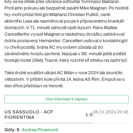
kdy se ke střele přes obránce odhodlal Tommaso Baldanzi.
Proti jeho pokusu ale bezpečně zasáhl Mike Maignan. Po hodině
hry mohl přidat třetí gól Miláňanů Christian Pulišič, centr
aktivního Leaa ale nasměroval pouze k připravenému brankáři
domácích. V 71. minutě zahrozili opět Azzurri. Ránu Mattea
Cancellieriho vyrazil Maignan a následnou dorážku zablokoval
dobře postavený Hernández. Cancellieri usiloval o kontaktní gól
i o chvíli později, brána AC mu ovšem zůstala až do
závěrečného hvizdu zavřená. Naopak v 88. minutě ještě potěšil
hostující kotel 19letý Traoré, který rozvlnil síť střelou na zadní tyč.
Také druhé soutěžní utkání AC Milán v roce 2024 tak skončilo
vítězstvím. V příštím kole přivítá 14. ledna AS Řím, Empoli se o
den dříve představí ve Veroně.
Více informací k zápasu
US SASSUOLO - ACF
06.01.2024 20:45
1:0
FIORENTINA
Góly: 9.
Andrea Pinamonti