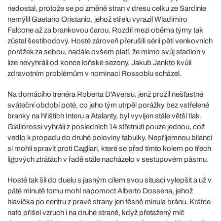
nedostal, protože se po změně stran v dresu celku ze Sardinie
nemýlil Gaetano Oristanio, jehož střelu vyrazil Wladimiro
Falcone až za brankovou čarou. Rozdíl mezi oběma týmy tak
zůstal šestibodový. Hosté zároveň přerušili sérii pěti venkovních
porážek za sebou, nadále ovšem platí, že mimo svůj stadion v
lize nevyhráli od konce loňské sezony. Jakub Jankto kvůli
zdravotním problémům v nominaci Rossoblu scházel.
Na domácího trenéra Roberta D'Aversu, jenž prožil nešťastné
sváteční období poté, co jeho tým utrpěl porážky bez vstřelené
branky na hřištích Interu a Atalanty, byl vyvíjen stále větší tlak.
Giallorossi vyhráli z posledních 14 střetnutí pouze jednou, což
vedlo k propadu do druhé poloviny tabulky. Nepříjemnou bilanci
si mohli spravit proti Cagliari, které se před tímto kolem po třech
ligových ztrátách v řadě stále nacházelo v sestupovém pásmu.
Hosté tak šli do duelu s jasným cílem svou situaci vylepšit a už v
páté minutě tomu mohl napomoct Alberto Dossena, jehož
hlavička po centru z pravé strany jen těsně minula bránu. Krátce
nato přišel vzruch i na druhé straně, když přetažený míč