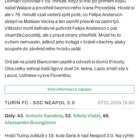
Domácí vyrovnali v 59. minutě, když si míč po přímém kopu
našel Walace a prostřelil bezmocného Ivana Provedela. Hosté si
ale v 76. minutě vzali vedení zpět poté, co Felipe Anderson
sklepl na Matíase Vecina a ten zamířil přesně na zadní tyč.
Vítězství mohl definitivně potvrdit Felipe Anderson o pár
okamžiků později, ale z pravé strany přestřelil. Mrzet ho to
ovšem nemuselo, jelikož jeho kolega v bráně všechny ataky
soupeře do závěrečného hvizdu ustál.
Orli tak na půdě Bianconeri uspěli a odvezli si domů tři body.
Oba celky sehrají další ligový duel 14. ledna. Lazio změří síly s
Lecce, Udinese vyzve Fiorentinu.
Více informací k zápasu
TURÍN FC - SSC NEAPOL
3:0
07.01.2024 15:00
Góly: 43.
Antonio Sanabria
, 52.
Nikola Vlašić
, 66.
Alessandro Buongiorno
Hráči Turína zvítězili v 19. kole Serie A nad Neapolí 3:0. Na výhře