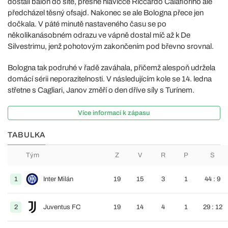
dostali balon do sítě, přesné hlavičce Riccardo Calafioriho ale
předcházel těsný ofsajd. Nakonec se ale Bologna přece jen
dočkala. V páté minutě nastaveného času se po
několikanásobném odrazu ve vápně dostal míč až k De
Silvestrimu, jenž pohotovým zakončením pod břevno srovnal.
Bologna tak podruhé v řadě zaváhala, přičemž alespoň udržela
domácí sérii neporazitelnosti. V následujícím kole se 14. ledna
střetne s Cagliari, Janov změří o den dříve síly s Turínem.
Více informací k zápasu
TABULKA
Tým
Z
V
R
P
S
1
Inter Milán
19
15
3
1
44 : 9
2
Juventus FC
19
14
4
1
29 : 12