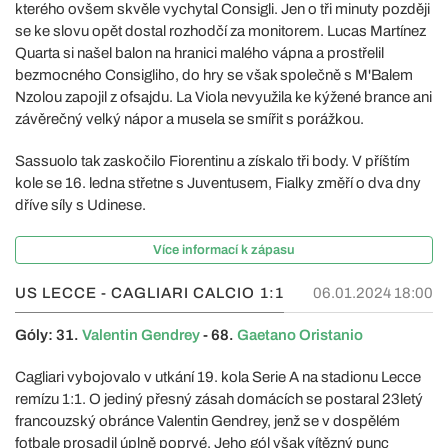
kterého ovšem skvěle vychytal Consigli. Jen o tři minuty později
se ke slovu opět dostal rozhodčí za monitorem. Lucas Martínez
Quarta si našel balon na hranici malého vápna a prostřelil
bezmocného Consigliho, do hry se však společně s M'Balem
Nzolou zapojil z ofsajdu. La Viola nevyužila ke kýžené brance ani
závěrečný velký nápor a musela se smířit s porážkou.
Sassuolo tak zaskočilo Fiorentinu a získalo tři body. V příštím
kole se 16. ledna střetne s Juventusem, Fialky změří o dva dny
dříve síly s Udinese.
Více informací k zápasu
US LECCE - CAGLIARI CALCIO
1:1
06.01.2024 18:00
Góly: 31.
Valentin Gendrey
- 68.
Gaetano Oristanio
Cagliari vybojovalo v utkání 19. kola Serie A na stadionu Lecce
remízu 1:1. O jediný přesný zásah domácích se postaral 23letý
francouzský obránce Valentin Gendrey, jenž se v dospělém
fotbale prosadil úplně poprvé. Jeho gól však vítězný punc