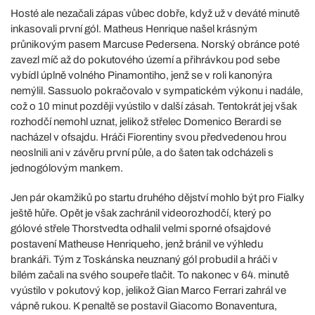
Hosté ale nezačali zápas vůbec dobře, když už v deváté minutě
inkasovali první gól. Matheus Henrique našel krásným
průnikovým pasem Marcuse Pedersena. Norský obránce poté
zavezl míč až do pokutového území a přihrávkou pod sebe
vybídl úplně volného Pinamontiho, jenž se v roli kanonýra
nemýlil. Sassuolo pokračovalo v sympatickém výkonu i nadále,
což o 10 minut později vyústilo v další zásah. Tentokrát jej však
rozhodčí nemohl uznat, jelikož střelec Domenico Berardi se
nacházel v ofsajdu. Hráči Fiorentiny svou předvedenou hrou
neoslnili ani v závěru první půle, a do šaten tak odcházeli s
jednogólovým mankem.
Jen pár okamžiků po startu druhého dějství mohlo být pro Fialky
ještě hůře. Opět je však zachránil videorozhodčí, který po
gólové střele Thorstvedta odhalil velmi sporné ofsajdové
postavení Matheuse Henriqueho, jenž bránil ve výhledu
brankáři. Tým z Toskánska neuznaný gól probudil a hráči v
bílém začali na svého soupeře tlačit. To nakonec v 64. minutě
vyústilo v pokutový kop, jelikož Gian Marco Ferrari zahrál ve
vápně rukou. K penaltě se postavil Giacomo Bonaventura,