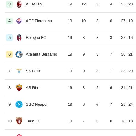
3
AC Milán
19
12
3
4
35 : 20
4
ACF Fiorentina
19
10
3
6
27 : 19
5
Bologna FC
19
8
8
3
22 : 16
6
Atalanta Bergamo
19
9
3
7
30 : 21
7
SS Lazio
19
9
3
7
23 : 20
8
AS Řím
19
8
5
6
31 : 21
9
SSC Neapol
19
8
4
7
28 : 24
10
Turín FC
19
7
6
6
18 : 18