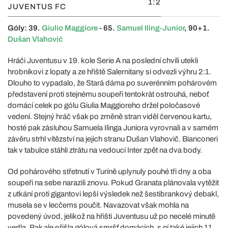
1:2
JUVENTUS FC
Góly: 39.
Giulio Maggiore
- 65.
Samuel Iling-Junior
, 90+1.
Dušan Vlahović
Hráči Juventusu v 19. kole Serie A na poslední chvíli utekli
hrobníkovi z lopaty a ze hřiště Salernitany si odvezli výhru 2:1.
Dlouho to vypadalo, že Stará dáma po suverénním pohárovém
představení proti stejnému soupeři tentokrát ostrouhá, neboť
domácí celek po gólu Giulia Maggioreho držel poločasové
vedení. Stejný hráč však po změně stran viděl červenou kartu,
hosté pak zásluhou Samuela Ilinga Juniora vyrovnali a v samém
závěru strhl vítězství na jejich stranu Dušan Vlahovič. Bianconeri
tak v tabulce stáhli ztrátu na vedoucí Inter zpět na dva body.
Od pohárového střetnutí v Turíně uplynuly pouhé tři dny a oba
soupeři na sebe narazili znovu. Pokud Granata plánovala vytěžit
z utkání proti gigantovi lepší výsledek než šestibrankový debakl,
musela se v lecčems poučit. Navazovat však mohla na
povedený úvod, jelikož na hřišti Juventusu už po necelé minutě
vedla. Pak ale přišla gólová smršť domácích, s ní také jejich 11.