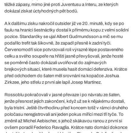
těžké zápasy, mimo jiné proti Juventusu a Interu, ze kterých
dokázal získat úctyhodných pět bodů.
A k dalšímu zisku nakročil outsider již ve 20. minutě, kdy se po
faulu na hranici šestnáctky dostal k přímému kopu z velmi solidní
pozice. Standardky se ujal Albert Gudmundsson a míč se mu
podařilo trefit tak šikovně, že zapadl přesně k zadní tyči.
Červenomodří sice potvrzovali roli výrazně lépe postaveného
celku a svého soupeře na hřišti jasně převyšovali, jenže hosté
se poměrně často dokázali uvolňovat do zajímavých
brejkových situací, které musela hasit domácí defenziva. Krátce
před odchodem do šaten měl srovnání na kopačce Joshua
Zirkzee, jeho střelu z první ale lapil Josep Martínez.
Rossoblu pokračovali v jasné převaze i po návratu ze šaten,
jenže přesnost jejich zakončení, když už se k nějakému dostali,
byla tristní. Ještě čtvrthodinu před koncem totiž v rámci druhého
poločasu neregistrovali ani jeden pokus mířící mezi tři tyče. To
změnil až Michel Aebischer, s jehož skákavou ranou z první si
ovšem poradil Federico Ravaglia. Krátce nato domácí dokonce