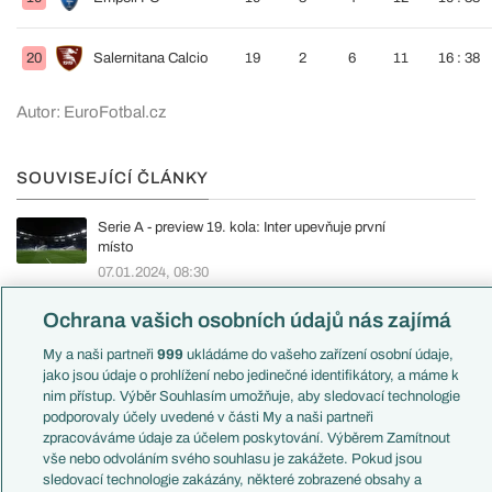
20
Salernitana Calcio
19
2
6
11
16 : 38
Autor: EuroFotbal.cz
SOUVISEJÍCÍ ČLÁNKY
Serie A - preview 19. kola: Inter upevňuje první
místo
07.01.2024, 08:30
Ochrana vašich osobních údajů nás zajímá
My a naši partneři
999
ukládáme do vašeho zařízení osobní údaje,
KOMENTÁŘE (204)
jako jsou údaje o prohlížení nebo jedinečné identifikátory, a máme k
nim přístup. Výběr Souhlasím umožňuje, aby sledovací technologie
podporovaly účely uvedené v části My a naši partneři
Tomanatura
06.01.2024
14:28
zpracováváme údaje za účelem poskytování. Výběrem Zamítnout
Dneska taky pripiskaval VAR Interu, nebo jak?
vše nebo odvoláním svého souhlasu je zakážete. Pokud jsou
sledovací technologie zakázány, některé zobrazené obsahy a
Reagovat