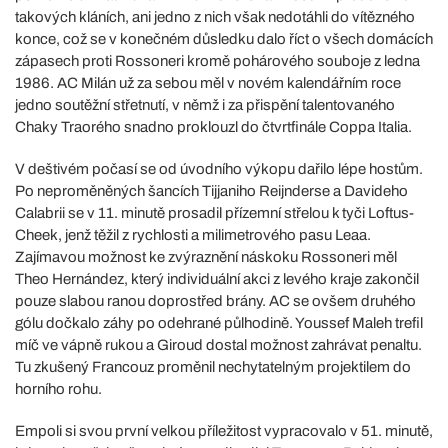
takových kláních, ani jedno z nich však nedotáhli do vítězného
konce, což se v konečném důsledku dalo říct o všech domácích
zápasech proti Rossoneri kromě pohárového souboje z ledna
1986. AC Milán už za sebou měl v novém kalendářním roce
jedno soutěžní střetnutí, v němž i za přispění talentovaného
Chaky Traorého snadno proklouzl do čtvrtfinále Coppa Italia.
V deštivém počasí se od úvodního výkopu dařilo lépe hostům.
Po neproměněných šancích Tijjaniho Reijnderse a Davideho
Calabrii se v 11. minutě prosadil přízemní střelou k tyči Loftus-
Cheek, jenž těžil z rychlosti a milimetrového pasu Leaa.
Zajímavou možnost ke zvýraznění náskoku Rossoneri měl
Theo Hernández, který individuální akci z levého kraje zakončil
pouze slabou ranou doprostřed brány. AC se ovšem druhého
gólu dočkalo záhy po odehrané půlhodině. Youssef Maleh trefil
míč ve vápně rukou a Giroud dostal možnost zahrávat penaltu.
Tu zkušený Francouz proměnil nechytatelným projektilem do
horního rohu.
Empoli si svou první velkou příležitost vypracovalo v 51. minutě,