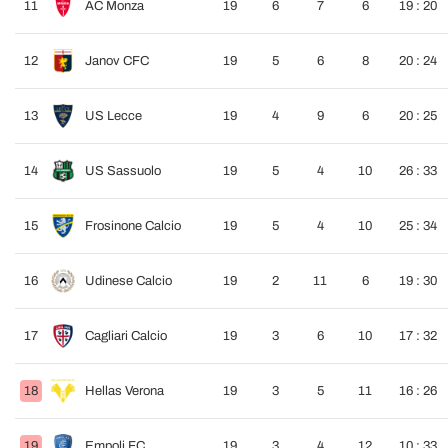
11
AC Monza
19
6
7
6
19 : 20
12
Janov CFC
19
5
6
8
20 : 24
13
US Lecce
19
4
9
6
20 : 25
14
US Sassuolo
19
5
4
10
26 : 33
15
Frosinone Calcio
19
5
4
10
25 : 34
16
Udinese Calcio
19
2
11
6
19 : 30
17
Cagliari Calcio
19
3
6
10
17 : 32
18
Hellas Verona
19
3
5
11
16 : 26
19
Empoli FC
19
3
4
12
10 : 33