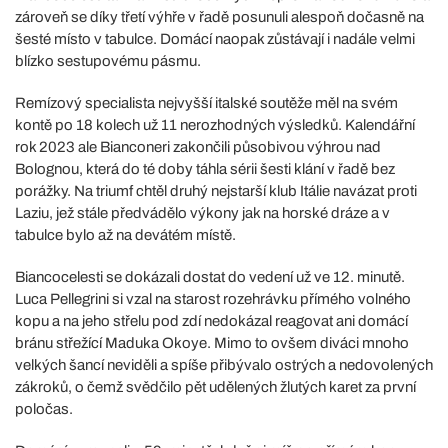
zároveň se díky třetí výhře v řadě posunuli alespoň dočasně na
šesté místo v tabulce. Domácí naopak zůstávají i nadále velmi
blízko sestupovému pásmu.
Remízový specialista nejvyšší italské soutěže měl na svém
kontě po 18 kolech už 11 nerozhodných výsledků. Kalendářní
rok 2023 ale Bianconeri zakončili působivou výhrou nad
Bolognou, která do té doby táhla sérii šesti klání v řadě bez
porážky. Na triumf chtěl druhý nejstarší klub Itálie navázat proti
Laziu, jež stále předvádělo výkony jak na horské dráze a v
tabulce bylo až na devátém místě.
Biancocelesti se dokázali dostat do vedení už ve 12. minutě.
Luca Pellegrini si vzal na starost rozehrávku přímého volného
kopu a na jeho střelu pod zdí nedokázal reagovat ani domácí
bránu střežící Maduka Okoye. Mimo to ovšem diváci mnoho
velkých šancí neviděli a spíše přibývalo ostrých a nedovolených
zákroků, o čemž svědčilo pět udělených žlutých karet za první
poločas.