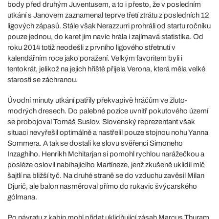
body před druhým Juventusem, a to i přesto, že v posledním
utkání s Janovem zaznamenal teprve třetí ztrátu z posledních 12
ligových zápasů. Stále však Nerazzurri prohráli od startu ročníku
pouze jednou, do karet jim navíc hrála i zajímavá statistika. Od
roku 2014 totiž neodešli z prvního ligového střetnutí v
kalendářním roce jako poražení. Velkým favoritem byli i
tentokrát, jelikož na jejich hřiště přijela Verona, která měla velké
starosti se záchranou.
Úvodní minuty utkání patřily překvapivě hráčům ve žluto-
modrých dresech. Do palebné pozice uvnitř pokutového území
se probojoval Tomáš Suslov. Slovenský reprezentant však
situaci nevyřešil optimálně a nastřelil pouze stojnou nohu Yanna
Sommera. A tak se dostali ke slovu svěřenci Simoneho
Inzaghiho. Henrikh Mchitarjan si pomohl rychlou narážečkou a
posléze oslovil nabíhajícího Martíneze, jenž zkušeně uklidil míč
šajtlí na bližší tyč. Na druhé straně se do vzduchu zavěsil Milan
Djurič, ale balon nasměroval přímo do rukavic švýcarského
gólmana.
Po návratu z kabin mohl přidat uklidňující zásah Marcus Thuram.