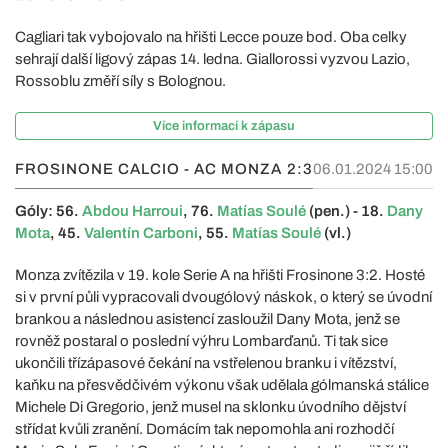
Cagliari tak vybojovalo na hřišti Lecce pouze bod. Oba celky
sehrají další ligový zápas 14. ledna. Giallorossi vyzvou Lazio,
Rossoblu změří síly s Bolognou.
Více informací k zápasu
FROSINONE CALCIO - AC MONZA
2:3
06.01.2024 15:00
Góly: 56.
Abdou Harroui
, 76.
Matías Soulé
(pen.) - 18.
Dany
Mota
, 45.
Valentín Carboni
, 55.
Matías Soulé
(vl.)
Monza zvítězila v 19. kole Serie A na hřišti Frosinone 3:2. Hosté
si v první půli vypracovali dvougólový náskok, o který se úvodní
brankou a následnou asistencí zasloužil Dany Mota, jenž se
rovněž postaral o poslední výhru Lombarďanů. Ti tak sice
ukončili třízápasové čekání na vstřelenou branku i vítězství,
kaňku na přesvědčivém výkonu však udělala gólmanská stálice
Michele Di Gregorio, jenž musel na sklonku úvodního dějství
střídat kvůli zranění. Domácím tak nepomohla ani rozhodčí