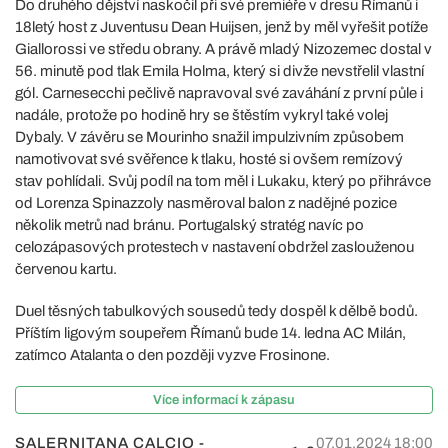
Do druhého dějství naskočil při své premiéře v dresu Římanů i
18letý host z Juventusu Dean Huijsen, jenž by měl vyřešit potíže
Giallorossi ve středu obrany. A právě mladý Nizozemec dostal v
56. minutě pod tlak Emila Holma, který si divže nevstřelil vlastní
gól. Carnesecchi pečlivě napravoval své zaváhání z první půle i
nadále, protože po hodině hry se štěstím vykryl také volej
Dybaly. V závěru se Mourinho snažil impulzivním způsobem
namotivovat své svěřence k tlaku, hosté si ovšem remízový
stav pohlídali. Svůj podíl na tom měl i Lukaku, který po přihrávce
od Lorenza Spinazzoly nasměroval balon z nadějné pozice
několik metrů nad bránu. Portugalský stratég navíc po
celozápasových protestech v nastavení obdržel zaslouženou
červenou kartu.
Duel těsných tabulkových sousedů tedy dospěl k dělbě bodů.
Příštím ligovým soupeřem Římanů bude 14. ledna AC Milán,
zatímco Atalanta o den později vyzve Frosinone.
Více informací k zápasu
SALERNITANA CALCIO -
07.01.2024 18:00