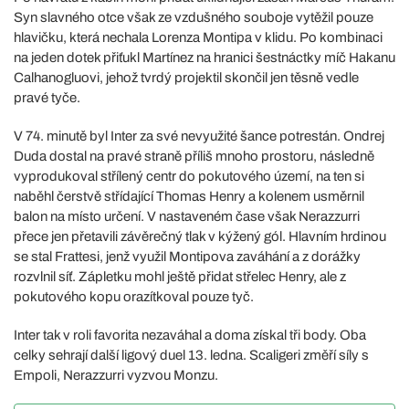
Syn slavného otce však ze vzdušného souboje vytěžil pouze
hlavičku, která nechala Lorenza Montipa v klidu. Po kombinaci
na jeden dotek přiťukl Martínez na hranici šestnáctky míč Hakanu
Calhanogluovi, jehož tvrdý projektil skončil jen těsně vedle
pravé tyče.
V 74. minutě byl Inter za své nevyužité šance potrestán. Ondrej
Duda dostal na pravé straně příliš mnoho prostoru, následně
vyprodukoval střílený centr do pokutového území, na ten si
naběhl čerstvě střídající Thomas Henry a kolenem usměrnil
balon na místo určení. V nastaveném čase však Nerazzurri
přece jen přetavili závěrečný tlak v kýžený gól. Hlavním hrdinou
se stal Frattesi, jenž využil Montipova zaváhání a z dorážky
rozvlnil síť. Zápletku mohl ještě přidat střelec Henry, ale z
pokutového kopu orazítkoval pouze tyč.
Inter tak v roli favorita nezaváhal a doma získal tři body. Oba
celky sehrají další ligový duel 13. ledna. Scaligeri změří síly s
Empoli, Nerazzurri vyzvou Monzu.