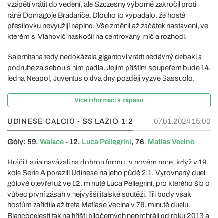
vzápětí vrátit do vedení, ale Szczesny výborně zakročil proti
ráně Domagoje Bradariče. Dlouho to vypadalo, že hosté
přesilovku nevyužijí naplno. Vše změnil až začátek nastavení, ve
kterém si Vlahovič naskočil na centrovaný míč a rozhodl.
Salernitana tedy nedokázala gigantovi vrátit nedávný debakl a
podruhé za sebou s ním padla. Jejím příštím soupeřem bude 14.
ledna Neapol, Juventus o dva dny později vyzve Sassuolo.
Více informací k zápasu
UDINESE CALCIO - SS LAZIO
1:2
07.01.2024 15:00
Góly: 59.
Walace
- 12.
Luca Pellegrini
, 76.
Matías Vecino
Hráči Lazia navázali na dobrou formu i v novém roce, když v 19.
kole Serie A porazili Udinese na jeho půdě 2:1. Vyrovnaný duel
gólově otevřel už ve 12. minutě Luca Pellegrini, pro kterého šlo o
vůbec první zásah v nejvyšší italské soutěži. Tři body však
hostům zařídila až trefa Matíase Vecina v 76. minutě duelu.
Biancocelesti tak na hřišti bíločerných neprohráli od roku 2013 a