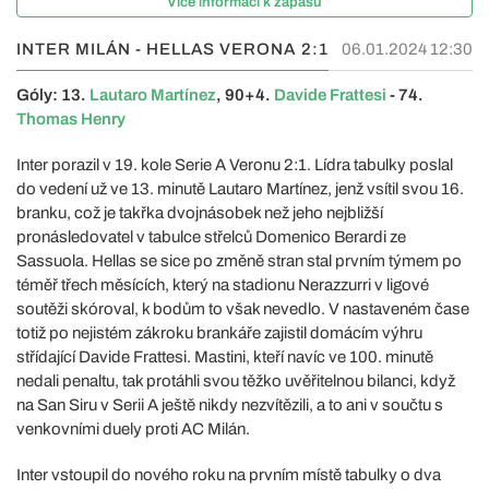
Více informací k zápasu
INTER MILÁN - HELLAS VERONA
2:1
06.01.2024 12:30
Góly: 13.
Lautaro Martínez
, 90+4.
Davide Frattesi
- 74.
Thomas Henry
Inter porazil v 19. kole Serie A Veronu 2:1. Lídra tabulky poslal
do vedení už ve 13. minutě Lautaro Martínez, jenž vsítil svou 16.
branku, což je takřka dvojnásobek než jeho nejbližší
pronásledovatel v tabulce střelců Domenico Berardi ze
Sassuola. Hellas se sice po změně stran stal prvním týmem po
téměř třech měsících, který na stadionu Nerazzurri v ligové
soutěži skóroval, k bodům to však nevedlo. V nastaveném čase
totiž po nejistém zákroku brankáře zajistil domácím výhru
střídající Davide Frattesi. Mastini, kteří navíc ve 100. minutě
nedali penaltu, tak protáhli svou těžko uvěřitelnou bilanci, když
na San Siru v Serii A ještě nikdy nezvítězili, a to ani v součtu s
venkovními duely proti AC Milán.
Inter vstoupil do nového roku na prvním místě tabulky o dva