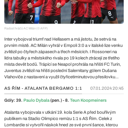
Radost hráčů AC Milán (© AFP)
Inter vybojoval triumf nad Hellasem a má jistotu, že setrvá na
prvním místě. AC Milán vyhrál v Empoli 3:0 a v italské lize venku
zvítězil po čtyřech zápasech a třech měsících. I Rossoneri na
lídra tabulky a městského rivala po 19 kolech ztrácejí ze třetího
místa devět bodů. Trápící se Neapol prohrála na hřišti FC Turín,
Juventus zvítězil na hřišti poslední Salernitany gólem Dušana
Vlahoviče z nastavení a využil čtyřicetiminutovou přesilovku...
AS ŘÍM - ATALANTA BERGAMO
1:1
07.01.2024 20:45
Góly: 39.
Paulo Dybala
(pen.) - 8.
Teun Koopmeiners
Atalanta vybojovala v utkání 19. kola Serie A před bouřlivým
publikem na Stadio Olimpico remízu 1:1 s AS Řím. Celek z
Lombardie si vytvořil náskok hned ze své první šance, kterou