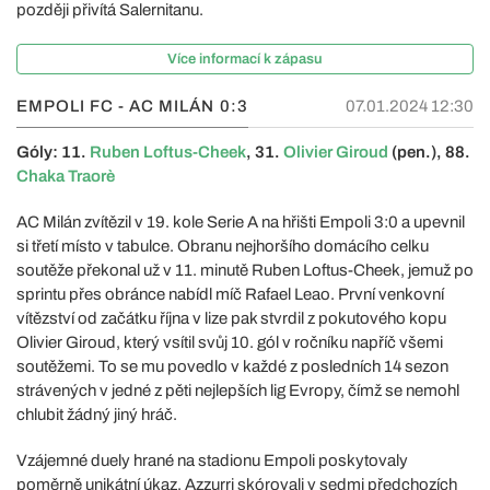
později přivítá Salernitanu.
Více informací k zápasu
EMPOLI FC - AC MILÁN
0:3
07.01.2024 12:30
Góly: 11.
Ruben Loftus-Cheek
, 31.
Olivier Giroud
(pen.), 88.
Chaka Traorè
AC Milán zvítězil v 19. kole Serie A na hřišti Empoli 3:0 a upevnil
si třetí místo v tabulce. Obranu nejhoršího domácího celku
soutěže překonal už v 11. minutě Ruben Loftus-Cheek, jemuž po
sprintu přes obránce nabídl míč Rafael Leao. První venkovní
vítězství od začátku října v lize pak stvrdil z pokutového kopu
Olivier Giroud, který vsítil svůj 10. gól v ročníku napříč všemi
soutěžemi. To se mu povedlo v každé z posledních 14 sezon
strávených v jedné z pěti nejlepších lig Evropy, čímž se nemohl
chlubit žádný jiný hráč.
Vzájemné duely hrané na stadionu Empoli poskytovaly
poměrně unikátní úkaz. Azzurri skórovali v sedmi předchozích