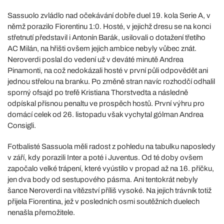
Sassuolo zvládlo nad očekávání dobře duel 19. kola Serie A, v
němž porazilo Fiorentinu 1:0. Hosté, v jejichž dresu se na konci
střetnutí představil i Antonín Barák, usilovali o dotažení třetího
AC Milán, na hřišti ovšem jejich ambice nebyly vůbec znát.
Neroverdi poslal do vedení už v deváté minutě Andrea
Pinamonti, na což nedokázali hosté v první půli odpovědět ani
jednou střelou na branku. Po změně stran navíc rozhodčí odhalil
sporný ofsajd po trefě Kristiana Thorstvedta a následně
odpískal přísnou penaltu ve prospěch hostů. První výhru pro
domácí celek od 26. listopadu však vychytal gólman Andrea
Consigli.
Fotbalisté Sassuola měli radost z pohledu na tabulku naposledy
v září, kdy porazili Inter a poté i Juventus. Od té doby ovšem
započalo velké trápení, které vyústilo v propad až na 16. příčku,
jen dva body od sestupového pásma. Ani tentokrát nebyly
šance Neroverdi na vítězství příliš vysoké. Na jejich trávník totiž
přijela Fiorentina, jež v posledních osmi soutěžních duelech
nenašla přemožitele.