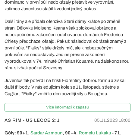
dominanci v první půli nedokázaly přetavit ve vyrovnání,
zatímco Juventusu stačil k vedení jediný pokus.
Další rány ale přidala ofenziva Staré dámy krátce po změně
stran. Dělovku Moiseho Keana však zblokoval obránce a
nebezpečnému zakončení odchovance domácích Frederica
Chiesy předcházel ofsajd. Pak už následoval obrázek známý z
první půle. "Fialky" stále držely míč, ale k nebezpečným
pokusům se nedostávaly. Jediné přesné zakončení
vyprodukoval v 74. minutě Christian Kouamé, na dalekonosnou
ránu si však počkal Szczesny.
Juventus tak potvrdil na hřišti Fiorentiny dobrou formu a získal
další tři body. V následujícím kole se 11. listopadu střetne s
Cagliari, "Fialky" změří o den později síly s Bolognou.
Více informací k zápasu
AS ŘÍM - US LECCE
2:1
05.11.2023 18:00
Góly: 90+1.
Sardar Azmoun
, 90+4.
Romelu Lukaku
- 71.