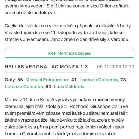
svému týmu vedení. S blížícím se koncem sice Grifone přidali,
srovnat už ale nedokázali.
Cagliari tak zůstalo na vítězné vlně a připsalo si důležité tři body.
V následujícím kole se 11. listopadu vydá do Turína, kde se
střetne s Juventusem. Janov změří o den dříve síly s Veronou.
Více informací k zápasu
HELLAS VERONA - AC MONZA
1:3
05.11.2023 12:30
Góly: 86.
Michael Folorunsho
- 41.
Lorenzo Colombo
, 73.
Lorenzo Colombo
, 84.
Luca Caldirola
Monza v 11. kole Serie A využila výsledkové mizérie Verony,
kterou na jejím hřišti zdolala 3:1. Rozhodčí Giuseppe Collu ve
svém premiérovém zápase mezi italskou elitou nemusel řešit
žádné výrazné potíže. Na trávníku totiž takřka zcela chyběly
ostré zákroky a při na první pohled regulérních gólech nejen
Lorenza Colomba mohl s klidným svědomím ukázat do