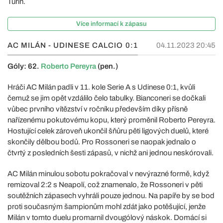
Turín.
Více informací k zápasu
AC MILÁN - UDINESE CALCIO
0:1
04.11.2023 20:45
Góly: 62.
Roberto Pereyra
(pen.)
Hráči AC Milán padli v 11. kole Serie A s Udinese 0:1, kvůli
čemuž se jim opět vzdálilo čelo tabulky. Bianconeri se dočkali
vůbec prvního vítězství v ročníku především díky přísně
nařízenému pokutovému kopu, který proměnil Roberto Pereyra.
Hostující celek zároveň ukončil šňůru pěti ligových duelů, které
skončily dělbou bodů. Pro Rossoneri se naopak jednalo o
čtvrtý z posledních šesti zápasů, v nichž ani jednou neskórovali.
AC Milán minulou sobotu pokračoval v nevýrazné formě, když
remizoval 2:2 s Neapolí, což znamenalo, že Rossoneri v pěti
soutěžních zápasech vyhráli pouze jednou. Na papíře by se bod
proti současným šampionům mohl zdát jako potěšující, jenže
Milán v tomto duelu promarnil dvougólový náskok. Domácí si