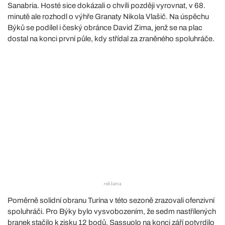
Sanabria. Hosté sice dokázali o chvíli později vyrovnat, v 68.
minutě ale rozhodl o výhře Granaty Nikola Vlašič. Na úspěchu
Býků se podílel i český obránce David Zima, jenž se na plac
dostal na konci první půle, kdy střídal za zraněného spoluhráče.
Poměrně solidní obranu Turína v této sezoně zrazovali ofenzivní
spoluhráči. Pro Býky bylo vysvobozením, že sedm nastřílených
branek stačilo k zisku 12 bodů. Sassuolo na konci září potvrdilo