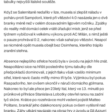
tabulky nejvyšší italské soutěže.
Když se Salernitaně nedařilo v lize, musela si zlepšit náladu v
poháru proti Sampdorii, které při vítězství 4:0 nasázela jen o dvě
branky méně než v celém dosavadním ligovém ročníku. Zpátky
do reality měl domácí celek vrátit úřadující mistr, jenž se před
týdnem vybičoval k velkému výkonu proti AC Milán, s nímž ještě
o pauze prohrával 0:2, nakonec však sahal po vítězství. Neapol
se nicméně opět musela obejít bez Osimhena, kterého trápilo
zranění stehna.
Absence nejlepšího střelce hostů byla v úvodu na jejich hře znát.
Neapolitánci sice na hřišti posledního týmu tabulky dle
předpokladů dominovali, z jejich tlaku však vzešlo minimum
střel, které navíc často mířily mimo tři tyče. Výjimkou byl pokus
Raspadoriho, ten ovšem skončil v náruči domácího gólmana.
Nakonec to byl ale přece jen 23letý Ital, který ve 13. minutě po
průnikové přihráce Stanislava Lobotky otevřel ranou na zadní
tyč skóre. Krátce po rozehrávce mohl vedení pojistit Matteo
Politano, brankář jeho dalekonosný pokus ovšem vytěsnil nad
branku. Záhy utkání navázalo na obraz hry z úvodu a Gli Azzurri