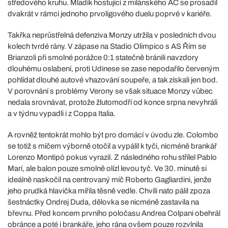
středového kruhu. Mladík hostující z milánského AC se prosadil
dvakrát v rámci jednoho prvoligového duelu poprvé v kariéře.
Takřka neprůstřelná defenziva Monzy utržila v posledních dvou
kolech tvrdé rány. V zápase na Stadio Olimpico s AS Řím se
Brianzoli při smolné porážce 0:1 statečně bránili navzdory
dlouhému oslabení, proti Udinese se zase nepodařilo červeným
pohlídat dlouhé autové vhazování soupeře, a tak získali jen bod.
V porovnání s problémy Verony se však situace Monzy vůbec
nedala srovnávat, protože žlutomodří od konce srpna nevyhráli
a v týdnu vypadli i z Coppa Italia.
A rovněž tentokrát mohlo být pro domácí v úvodu zle. Colombo
se totiž s míčem výborně otočil a vypálil k tyči, nicméně brankář
Lorenzo Montipó pokus vyrazil. Z následného rohu střílel Pablo
Marí, ale balon pouze smolně olízl levou tyč. Ve 30. minutě si
ideálně naskočil na centrovaný míč Roberto Gagliardini, jenže
jeho prudká hlavička mířila těsně vedle. Chvíli nato pálil zpoza
šestnáctky Ondrej Duda, dělovka se nicméně zastavila na
břevnu. Před koncem prvního poločasu Andrea Colpani obehrál
obránce a poté i brankáře, jeho rána ovšem pouze rozvlnila