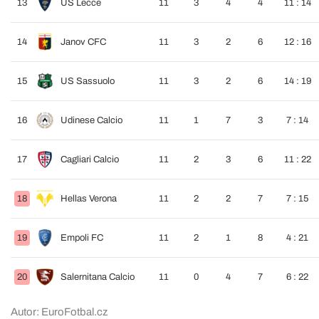
13
US Lecce
11
3
4
4
11 : 14
14
Janov CFC
11
3
2
6
12 : 16
15
US Sassuolo
11
3
2
6
14 : 19
16
Udinese Calcio
11
1
7
3
7 : 14
17
Cagliari Calcio
11
2
3
6
11 : 22
18
Hellas Verona
11
2
2
7
7 : 15
19
Empoli FC
11
2
1
8
4 : 21
20
Salernitana Calcio
11
0
4
7
6 : 22
Autor: EuroFotbal.cz