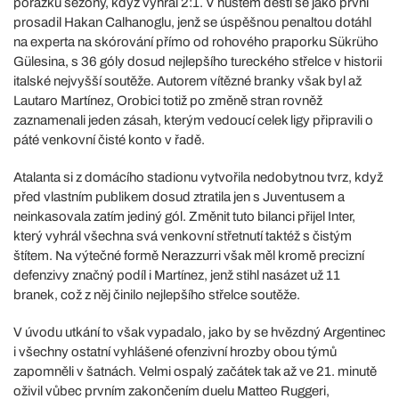
porážku sezony, když vyhrál 2:1. V hustém dešti se jako první
prosadil Hakan Calhanoglu, jenž se úspěšnou penaltou dotáhl
na experta na skórování přímo od rohového praporku Sükrüho
Gülesina, s 36 góly dosud nejlepšího tureckého střelce v historii
italské nejvyšší soutěže. Autorem vítězné branky však byl až
Lautaro Martínez, Orobici totiž po změně stran rovněž
zaznamenali jeden zásah, kterým vedoucí celek ligy připravili o
páté venkovní čisté konto v řadě.
Atalanta si z domácího stadionu vytvořila nedobytnou tvrz, když
před vlastním publikem dosud ztratila jen s Juventusem a
neinkasovala zatím jediný gól. Změnit tuto bilanci přijel Inter,
který vyhrál všechna svá venkovní střetnutí taktéž s čistým
štítem. Na výtečné formě Nerazzurri však měl kromě precizní
defenzivy značný podíl i Martínez, jenž stihl nasázet už 11
branek, což z něj činilo nejlepšího střelce soutěže.
V úvodu utkání to však vypadalo, jako by se hvězdný Argentinec
i všechny ostatní vyhlášené ofenzivní hrozby obou týmů
zapomněli v šatnách. Velmi ospalý začátek tak až ve 21. minutě
oživil vůbec prvním zakončením duelu Matteo Ruggeri,