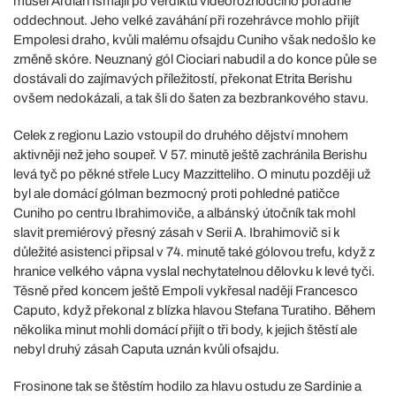
musel Ardian Ismajli po verdiktu videorozhodčího pořádně
oddechnout. Jeho velké zaváhání při rozehrávce mohlo přijít
Empolesi draho, kvůli malému ofsajdu Cuniho však nedošlo ke
změně skóre. Neuznaný gól Ciociari nabudil a do konce půle se
dostávali do zajímavých příležitostí, překonat Etrita Berishu
ovšem nedokázali, a tak šli do šaten za bezbrankového stavu.
Celek z regionu Lazio vstoupil do druhého dějství mnohem
aktivněji než jeho soupeř. V 57. minutě ještě zachránila Berishu
levá tyč po pěkné střele Lucy Mazzitteliho. O minutu později už
byl ale domácí gólman bezmocný proti pohledné patičce
Cuniho po centru Ibrahimoviče, a albánský útočník tak mohl
slavit premiérový přesný zásah v Serii A. Ibrahimovič si k
důležité asistenci připsal v 74. minutě také gólovou trefu, když z
hranice velkého vápna vyslal nechytatelnou dělovku k levé tyči.
Těsně před koncem ještě Empoli vykřesal naději Francesco
Caputo, když překonal z blízka hlavou Stefana Turatiho. Během
několika minut mohli domácí přijít o tři body, k jejich štěstí ale
nebyl druhý zásah Caputa uznán kvůli ofsajdu.
Frosinone tak se štěstím hodilo za hlavu ostudu ze Sardinie a