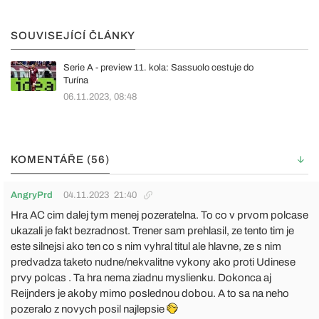
SOUVISEJÍCÍ ČLÁNKY
Serie A - preview 11. kola: Sassuolo cestuje do
Turína
06.11.2023, 08:48
KOMENTÁŘE (56)
AngryPrd
04.11.2023
21:40
Hra AC cim dalej tym menej pozeratelna. To co v prvom polcase
ukazali je fakt bezradnost. Trener sam prehlasil, ze tento tim je
este silnejsi ako ten co s nim vyhral titul ale hlavne, ze s nim
predvadza taketo nudne/nekvalitne vykony ako proti Udinese
prvy polcas . Ta hra nema ziadnu myslienku. Dokonca aj
Reijnders je akoby mimo poslednou dobou. A to sa na neho
pozeralo z novych posil najlepsie