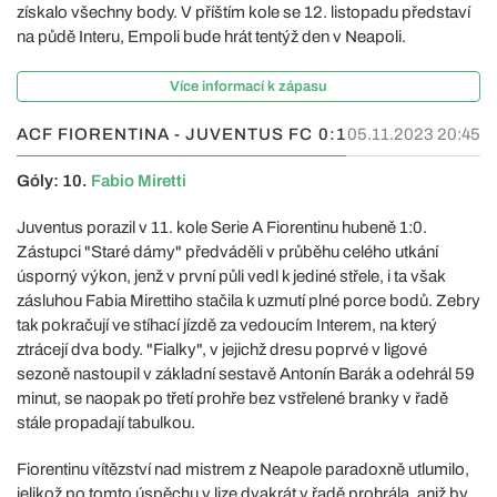
získalo všechny body. V příštím kole se 12. listopadu představí
na půdě Interu, Empoli bude hrát tentýž den v Neapoli.
Více informací k zápasu
ACF FIORENTINA - JUVENTUS FC
0:1
05.11.2023 20:45
Góly: 10.
Fabio Miretti
Juventus porazil v 11. kole Serie A Fiorentinu hubeně 1:0.
Zástupci "Staré dámy" předváděli v průběhu celého utkání
úsporný výkon, jenž v první půli vedl k jediné střele, i ta však
zásluhou Fabia Mirettiho stačila k uzmutí plné porce bodů. Zebry
tak pokračují ve stíhací jízdě za vedoucím Interem, na který
ztrácejí dva body. "Fialky", v jejichž dresu poprvé v ligové
sezoně nastoupil v základní sestavě Antonín Barák a odehrál 59
minut, se naopak po třetí prohře bez vstřelené branky v řadě
stále propadají tabulkou.
Fiorentinu vítězství nad mistrem z Neapole paradoxně utlumilo,
jelikož po tomto úspěchu v lize dvakrát v řadě prohrála, aniž by