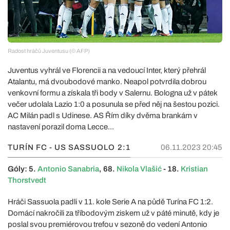
Radost hráčů Juventusu (© AFP)
Juventus vyhrál ve Florencii a na vedoucí Inter, který přehrál
Atalantu, má dvoubodové manko. Neapol potvrdila dobrou
venkovní formu a získala tři body v Salernu. Bologna už v pátek
večer udolala Lazio 1:0 a posunula se před něj na šestou pozici.
AC Milán padl s Udinese. AS Řím díky dvěma brankám v
nastavení porazil doma Lecce...
TURÍN FC - US SASSUOLO
2:1
06.11.2023 20:45
Góly: 5.
Antonio Sanabria
, 68.
Nikola Vlašić
- 18.
Kristian
Thorstvedt
Hráči Sassuola padli v 11. kole Serie A na půdě Turína FC 1:2.
Domácí nakročili za tříbodovým ziskem už v páté minutě, kdy je
poslal svou premiérovou trefou v sezoně do vedení Antonio