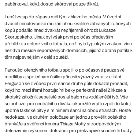
paběrkoval, když dosud skóroval pouze třikrát.
Lepší vstup do zápasu měl tým z hlavního města. V úvodní
dvacetiminutovce se mu zásluhou kvalitně zahraných rohových
kopů podařilo hned dvakrát nepříjemně ohrozit Lukasze
Skorupského. Jinak byl však první poločas především
přehlídkou defenzivního fotbalu, což bylo typickým znakem více
než dva měsíce neporažených domácích, jejichž obrana patřila k
těm nejpevnějším v celé soutěži.
Fanoušci ofenzivního fotbalu spojili o poločasové pauze své
modlitby a společným úsilím přinesli výrazný zvrat v utkání.
Ferguson se z vůbec první šance druhé půle dokázal prosadit,
když ho mezi třemi hostujícími beky perfektně našel Zirkzee a
skotský záložník sebejistě poslal balon na vzdálenější tyč. Vše
se bohužel pro neutrálního diváka okamžitě vrátilo zpět do kolejí
úporné taktické bitvy s minimem šancí na obou stranách. Hosté
nedokázali ve druhém poločase ani jednou prověřit polského
brankáře a svěřenci trenéra Thiaga Motty si zodpovědným
defenzivním výkonem dokráčeli pro překvapivě snadné tři body.