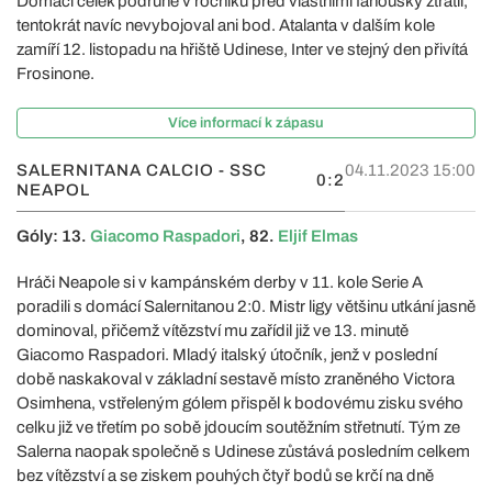
Domácí celek podruhé v ročníku před vlastními fanoušky ztratil,
tentokrát navíc nevybojoval ani bod. Atalanta v dalším kole
zamíří 12. listopadu na hřiště Udinese, Inter ve stejný den přivítá
Frosinone.
Více informací k zápasu
SALERNITANA CALCIO - SSC
04.11.2023 15:00
0:2
NEAPOL
Góly: 13.
Giacomo Raspadori
, 82.
Eljif Elmas
Hráči Neapole si v kampánském derby v 11. kole Serie A
poradili s domácí Salernitanou 2:0. Mistr ligy většinu utkání jasně
dominoval, přičemž vítězství mu zařídil již ve 13. minutě
Giacomo Raspadori. Mladý italský útočník, jenž v poslední
době naskakoval v základní sestavě místo zraněného Victora
Osimhena, vstřeleným gólem přispěl k bodovému zisku svého
celku již ve třetím po sobě jdoucím soutěžním střetnutí. Tým ze
Salerna naopak společně s Udinese zůstává posledním celkem
bez vítězství a se ziskem pouhých čtyř bodů se krčí na dně