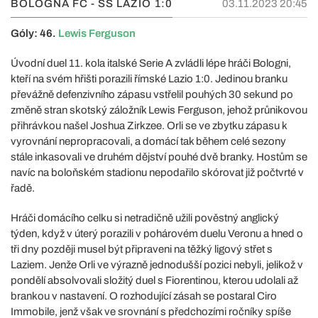
BOLOGNA FC - SS LAZIO
1:0
03.11.2023 20:45
Góly: 46.
Lewis Ferguson
Úvodní duel 11. kola italské Serie A zvládli lépe hráči Bologni,
kteří na svém hřišti porazili římské Lazio 1:0. Jedinou branku
převážně defenzivního zápasu vstřelil pouhých 30 sekund po
změně stran skotský záložník Lewis Ferguson, jehož průnikovou
přihrávkou našel Joshua Zirkzee. Orli se ve zbytku zápasu k
vyrovnání nepropracovali, a domácí tak během celé sezony
stále inkasovali ve druhém dějství pouhé dvě branky. Hostům se
navíc na boloňském stadionu nepodařilo skórovat již počtvrté v
řadě.
Hráči domácího celku si netradičně užili pověstný anglický
týden, když v úterý porazili v pohárovém duelu Veronu a hned o
tři dny později musel být připraveni na těžký ligový střet s
Laziem. Jenže Orli ve výrazně jednodušší pozici nebyli, jelikož v
pondělí absolvovali složitý duel s Fiorentinou, kterou udolali až
brankou v nastavení. O rozhodující zásah se postaral Ciro
Immobile, jenž však ve srovnání s předchozími ročníky spíše