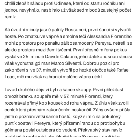
chtěli zlepšit náladu proti Udinese, které od startu ročníku ani
jednou nevyhrálo, nasbíralo už však sedm bodů za stejný počet
remíz.
Ač úvodní minuty jasně patřily Rossoneri, první šanci si vytvořili
hosté. Po zmatku ve vápně a smolné teči Alessandra Florenziho
mohl z prostoru pro penaltu pálit osamocený Pereyra, netrefil se
ale do prostoru mezi třemi tyčemi. První přesně mířený pokus
vyslal ve 25. minutě Davide Calabria, jeho dalekonosnou ránu si
však vychutnal gólman Marco Silvestri. Dobrou pozici pro
zakončení si ve 37. minutě vytvořil po hezké otočce také Rafael
Leao, míč mu však na hranici malého vápna utekl.
I úvod druhého dějství byl na šance skoupý. První příležitost
ohrozit branku soupeře měl v 57. minutě Florenzi, který
rozehrával přímý kop kousek od rohu vápna. Z úhlu však zvolil
centr, který přesným zakončením neskončil. Záhy ovšem přišla
ještě o poznání větší šance hostů, když si míč na pokutový
puntík postavil Pereyra, který přízemní ranou do protipohybu
gólmana poslal outsidera do vedení. Překvapivý stav navíc
mohl ještě prohloubit hlavičkující Isaac Success, proti jeho