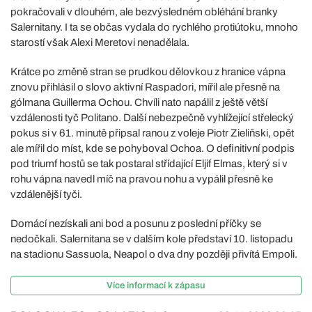
pokračovali v dlouhém, ale bezvýsledném obléhání branky
Salernitany. I ta se občas vydala do rychlého protiútoku, mnoho
starostí však Alexi Meretovi nenadělala.
Krátce po změně stran se prudkou dělovkou z hranice vápna
znovu přihlásil o slovo aktivní Raspadori, mířil ale přesně na
gólmana Guillerma Ochou. Chvíli nato napálil z ještě větší
vzdálenosti tyč Politano. Další nebezpečně vyhlížející střelecký
pokus si v 61. minutě připsal ranou z voleje Piotr Zieliňski, opět
ale mířil do míst, kde se pohyboval Ochoa. O definitivní podpis
pod triumf hostů se tak postaral střídající Eljif Elmas, který si v
rohu vápna navedl míč na pravou nohu a vypálil přesně ke
vzdálenější tyči.
Domácí nezískali ani bod a posunu z poslední příčky se
nedočkali. Salernitana se v dalším kole představí 10. listopadu
na stadionu Sassuola, Neapol o dva dny později přivítá Empoli.
Více informací k zápasu