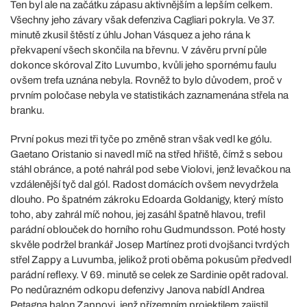
Ten byl ale na začátku zápasu aktivnějším a lepším celkem.
Všechny jeho závary však defenziva Cagliari pokryla. Ve 37.
minutě zkusil štěstí z úhlu Johan Vásquez a jeho rána k
překvapení všech skončila na břevnu. V závěru první půle
dokonce skóroval Zito Luvumbo, kvůli jeho spornému faulu
ovšem trefa uznána nebyla. Rovněž to bylo důvodem, proč v
prvním poločase nebyla ve statistikách zaznamenána střela na
branku.
První pokus mezi tři tyče po změně stran však vedl ke gólu.
Gaetano Oristanio si navedl míč na střed hřiště, čímž s sebou
stáhl obránce, a poté nahrál pod sebe Violovi, jenž levačkou na
vzdálenější tyč dal gól. Radost domácích ovšem nevydržela
dlouho. Po špatném zákroku Edoarda Goldanigy, který místo
toho, aby zahrál míč nohou, jej zasáhl špatně hlavou, trefil
parádní oblouček do horního rohu Gudmundsson. Poté hosty
skvěle podržel brankář Josep Martínez proti dvojšanci tvrdých
střel Zappy a Luvumba, jelikož proti oběma pokusům předvedl
parádní reflexy. V 69. minutě se celek ze Sardinie opět radoval.
Po nedůrazném odkopu defenzivy Janova nabídl Andrea
Petagna balon Zappovi, jenž přízemním projektilem zajistil