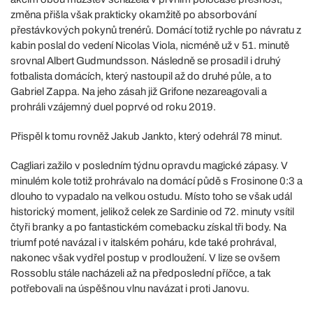
změna přišla však prakticky okamžitě po absorbování
přestávkových pokynů trenérů. Domácí totiž rychle po návratu z
kabin poslal do vedení Nicolas Viola, nicméně už v 51. minutě
srovnal Albert Gudmundsson. Následně se prosadil i druhý
fotbalista domácích, který nastoupil až do druhé půle, a to
Gabriel Zappa. Na jeho zásah již Grifone nezareagovali a
prohráli vzájemný duel poprvé od roku 2019.
Přispěl k tomu rovněž Jakub Jankto, který odehrál 78 minut.
Cagliari zažilo v posledním týdnu opravdu magické zápasy. V
minulém kole totiž prohrávalo na domácí půdě s Frosinone 0:3 a
dlouho to vypadalo na velkou ostudu. Místo toho se však udál
historický moment, jelikož celek ze Sardinie od 72. minuty vsítil
čtyři branky a po fantastickém comebacku získal tři body. Na
triumf poté navázal i v italském poháru, kde také prohrával,
nakonec však vydřel postup v prodloužení. V lize se ovšem
Rossoblu stále nacházeli až na předposlední příčce, a tak
potřebovali na úspěšnou vlnu navázat i proti Janovu.