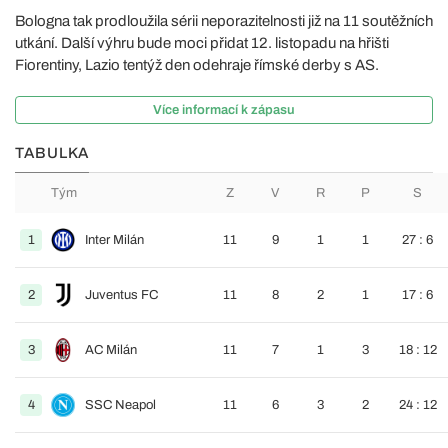
Bologna tak prodloužila sérii neporazitelnosti již na 11 soutěžních
utkání. Další výhru bude moci přidat 12. listopadu na hřišti
Fiorentiny, Lazio tentýž den odehraje římské derby s AS.
Více informací k zápasu
TABULKA
Tým
Z
V
R
P
S
1
Inter Milán
11
9
1
1
27 : 6
2
Juventus FC
11
8
2
1
17 : 6
3
AC Milán
11
7
1
3
18 : 12
4
SSC Neapol
11
6
3
2
24 : 12