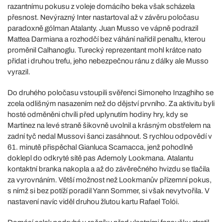
razantnímu pokusu z voleje domácího beka však scházela
přesnost. Nevýrazný Inter nastartoval až v závěru poločasu
paradoxně gólman Atalanty. Juan Musso ve vápně podrazil
Mattea Darmiana a rozhodčí bez váhání nařídil penaltu, kterou
proměnil Calhanoglu. Turecký reprezentant mohl krátce nato
přidat i druhou trefu, jeho nebezpečnou ránu z dálky ale Musso
vyrazil.
Do druhého poločasu vstoupili svěřenci Simoneho Inzaghiho se
zcela odlišným nasazením než do dějství prvního. Za aktivitu byli
hosté odměněni chvíli před uplynutím hodiny hry, kdy se
Martínez na levé straně šikovně uvolnil a krásným obstřelem na
zadní tyč nedal Mussovi šanci zasáhnout. S rychlou odpovědí v
61. minutě přispěchal Gianluca Scamacca, jenž pohodlně
doklepl do odkryté sítě pas Ademoly Lookmana. Atalantu
kontaktní branka nakopla a až do závěrečného hvizdu se tlačila
za vyrovnáním. Větší možnost než Lookmanův přízemní pokus,
s nímž si bez potíží poradil Yann Sommer, si však nevytvořila. V
nastavení navíc viděl druhou žlutou kartu Rafael Tolói.