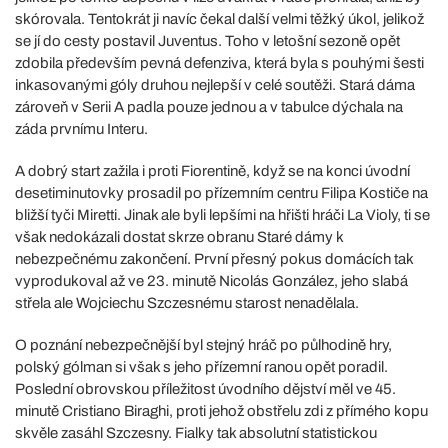
skórovala. Tentokrát ji navíc čekal další velmi těžký úkol, jelikož
se jí do cesty postavil Juventus. Toho v letošní sezoně opět
zdobila především pevná defenziva, která byla s pouhými šesti
inkasovanými góly druhou nejlepší v celé soutěži. Stará dáma
zároveň v Serii A padla pouze jednou a v tabulce dýchala na
záda prvnímu Interu.
A dobrý start zažila i proti Fiorentině, když se na konci úvodní
desetiminutovky prosadil po přízemním centru Filipa Kostiče na
bližší tyči Miretti. Jinak ale byli lepšími na hřišti hráči La Violy, ti se
však nedokázali dostat skrze obranu Staré dámy k
nebezpečnému zakončení. První přesný pokus domácích tak
vyprodukoval až ve 23. minutě Nicolás González, jeho slabá
střela ale Wojciechu Szczesnému starost nenadělala.
O poznání nebezpečnější byl stejný hráč po půlhodině hry,
polský gólman si však s jeho přízemní ranou opět poradil.
Poslední obrovskou příležitost úvodního dějství měl ve 45.
minutě Cristiano Biraghi, proti jehož obstřelu zdi z přímého kopu
skvěle zasáhl Szczesny. Fialky tak absolutní statistickou