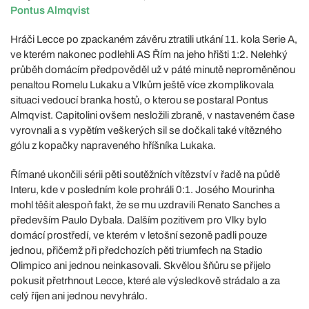
Pontus Almqvist
Hráči Lecce po zpackaném závěru ztratili utkání 11. kola Serie A,
ve kterém nakonec podlehli AS Řím na jeho hřišti 1:2. Nelehký
průběh domácím předpověděl už v páté minutě neproměněnou
penaltou Romelu Lukaku a Vlkům ještě více zkomplikovala
situaci vedoucí branka hostů, o kterou se postaral Pontus
Almqvist. Capitolini ovšem nesložili zbraně, v nastaveném čase
vyrovnali a s vypětím veškerých sil se dočkali také vítězného
gólu z kopačky napraveného hříšníka Lukaka.
Římané ukončili sérii pěti soutěžních vítězství v řadě na půdě
Interu, kde v posledním kole prohráli 0:1. Josého Mourinha
mohl těšit alespoň fakt, že se mu uzdravili Renato Sanches a
především Paulo Dybala. Dalším pozitivem pro Vlky bylo
domácí prostředí, ve kterém v letošní sezoně padli pouze
jednou, přičemž při předchozích pěti triumfech na Stadio
Olimpico ani jednou neinkasovali. Skvělou šňůru se přijelo
pokusit přetrhnout Lecce, které ale výsledkově strádalo a za
celý říjen ani jednou nevyhrálo.