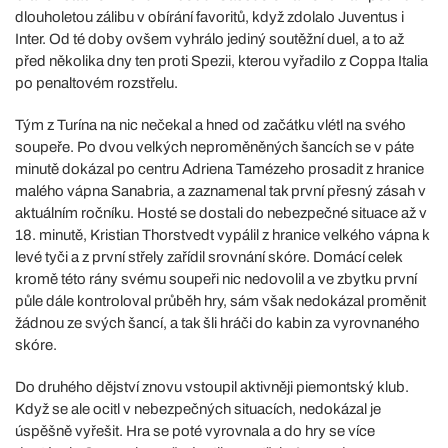
dlouholetou zálibu v obírání favoritů, když zdolalo Juventus i
Inter. Od té doby ovšem vyhrálo jediný soutěžní duel, a to až
před několika dny ten proti Spezii, kterou vyřadilo z Coppa Italia
po penaltovém rozstřelu.
Tým z Turína na nic nečekal a hned od začátku vlétl na svého
soupeře. Po dvou velkých neproměněných šancích se v páte
minutě dokázal po centru Adriena Tamézeho prosadit z hranice
malého vápna Sanabria, a zaznamenal tak první přesný zásah v
aktuálním ročníku. Hosté se dostali do nebezpečné situace až v
18. minutě, Kristian Thorstvedt vypálil z hranice velkého vápna k
levé tyči a z první střely zařídil srovnání skóre. Domácí celek
kromě této rány svému soupeři nic nedovolil a ve zbytku první
půle dále kontroloval průběh hry, sám však nedokázal proměnit
žádnou ze svých šancí, a tak šli hráči do kabin za vyrovnaného
skóre.
Do druhého dějství znovu vstoupil aktivněji piemontský klub.
Když se ale ocitl v nebezpečných situacích, nedokázal je
úspěšně vyřešit. Hra se poté vyrovnala a do hry se více