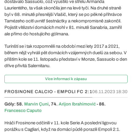
dostávalo Sassuolo, což výustilo ve střelu Armanda
Laurientého, ta však skončila jen na levé tyči. Na druhé straně
byl v 68. minutě přesnější Vlašič, který se po pěkné přihrávce
Tamézeho ocitl uvnitř šestnáctky a nekompromisně zakončil.
Pojistit vítězství domácích mohl v 81. minutě Sanabria, zamířil
ale přímo do hostujícího gólmana.
Turínští se i tak rozpomněli na období mezi lety 2017 a 2021,
během nějž vyhráli pět domácích vzájemných duelů za sebou. V
příštím kole se 11. listopadu představí v Monze, Sassuolo o den
dříve přivítá Salernitanu.
Více informací k zápasu
FROSINONE CALCIO - EMPOLI FC
2:1
06.11.2023 18:30
Góly: 58.
Marvin Çuni
, 74.
Arijon Ibrahimović
- 86.
Francesco Caputo
Hráči Frosinone odčinili v 11. kole Serie A poslední ligovou
porážku s Cagliari, když na domácí půdě porazili Empoli 2:1.