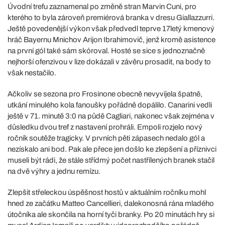
Úvodní trefu zaznamenal po změně stran Marvin Cuni, pro
kterého to byla zároveň premiérová branka v dresu Giallazzurri.
Ještě povedenější výkon však předvedl teprve 17letý kmenový
hráč Bayernu Mnichov Arijon Ibrahimovič, jenž kromě asistence
na první gól také sám skóroval. Hosté se sice s jednoznačně
nejhorší ofenzivou v lize dokázali v závěru prosadit, na body to
však nestačilo.
Ačkoliv se sezona pro Frosinone obecně nevyvíjela špatně,
utkání minulého kola fanoušky pořádně dopálilo. Canarini vedli
ještě v 71. minutě 3:0 na půdě Cagliari, nakonec však zejména v
důsledku dvou tref z nastavení prohráli. Empoli rozjelo nový
ročník soutěže tragicky. V prvních pěti zápasech nedalo gól a
nezískalo ani bod. Pak ale přece jen došlo ke zlepšení a příznivci
museli být rádi, že stále střídmý počet nastřílených branek stačil
na dvě výhry a jednu remízu.
Zlepšit střeleckou úspěšnost hostů v aktuálním ročníku mohl
hned ze začátku Matteo Cancellieri, dalekonosná rána mladého
útočníka ale skončila na horní tyči branky. Po 20 minutách hry si