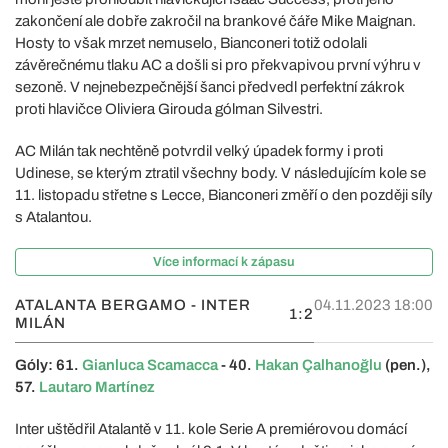
zakončení ale dobře zakročil na brankové čáře Mike Maignan.
Hosty to však mrzet nemuselo, Bianconeri totiž odolali
závěrečnému tlaku AC a došli si pro překvapivou první výhru v
sezoně. V nejnebezpečnější šanci předvedl perfektní zákrok
proti hlavičce Oliviera Girouda gólman Silvestri.
AC Milán tak nechtěně potvrdil velký úpadek formy i proti
Udinese, se kterým ztratil všechny body. V následujícím kole se
11. listopadu střetne s Lecce, Bianconeri změří o den později síly
s Atalantou.
Více informací k zápasu
ATALANTA BERGAMO - INTER
04.11.2023 18:00
1:2
MILÁN
Góly: 61.
Gianluca Scamacca
- 40.
Hakan Çalhanoğlu
(pen.),
57.
Lautaro Martínez
Inter uštědřil Atalantě v 11. kole Serie A premiérovou domácí