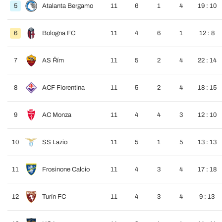
5
Atalanta Bergamo
11
6
1
4
19 : 10
6
Bologna FC
11
4
6
1
12 : 8
7
AS Řím
11
5
2
4
22 : 14
8
ACF Fiorentina
11
5
2
4
18 : 15
9
AC Monza
11
4
4
3
12 : 10
10
SS Lazio
11
5
1
5
13 : 13
11
Frosinone Calcio
11
4
3
4
17 : 18
12
Turín FC
11
4
3
4
9 : 13