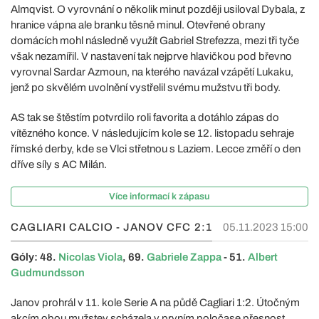
Almqvist. O vyrovnání o několik minut později usiloval Dybala, z
hranice vápna ale branku těsně minul. Otevřené obrany
domácích mohl následně využít Gabriel Strefezza, mezi tři tyče
však nezamířil. V nastavení tak nejprve hlavičkou pod břevno
vyrovnal Sardar Azmoun, na kterého navázal vzápětí Lukaku,
jenž po skvělém uvolnění vystřelil svému mužstvu tři body.
AS tak se štěstím potvrdilo roli favorita a dotáhlo zápas do
vítězného konce. V následujícím kole se 12. listopadu sehraje
římské derby, kde se Vlci střetnou s Laziem. Lecce změří o den
dříve síly s AC Milán.
Více informací k zápasu
CAGLIARI CALCIO - JANOV CFC
2:1
05.11.2023 15:00
Góly: 48.
Nicolas Viola
, 69.
Gabriele Zappa
- 51.
Albert
Gudmundsson
Janov prohrál v 11. kole Serie A na půdě Cagliari 1:2. Útočným
akcím obou mužstev scházela v prvním poločase přesnost,