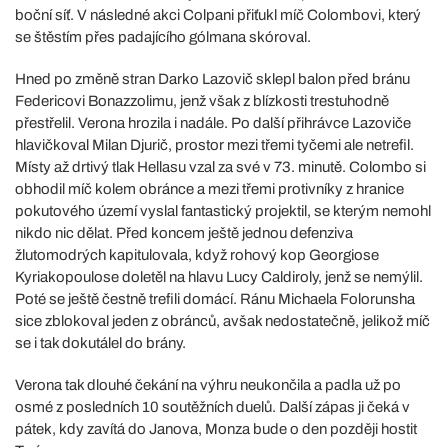
boční síť. V následné akci Colpani přiťukl míč Colombovi, který
se štěstím přes padajícího gólmana skóroval.
Hned po změně stran Darko Lazovič sklepl balon před bránu
Federicovi Bonazzolimu, jenž však z blízkosti trestuhodně
přestřelil. Verona hrozila i nadále. Po další přihrávce Lazoviče
hlavičkoval Milan Djurič, prostor mezi třemi tyčemi ale netrefil.
Místy až drtivý tlak Hellasu vzal za své v 73. minutě. Colombo si
obhodil míč kolem obránce a mezi třemi protivníky z hranice
pokutového území vyslal fantastický projektil, se kterým nemohl
nikdo nic dělat. Před koncem ještě jednou defenziva
žlutomodrých kapitulovala, když rohový kop Georgiose
Kyriakopoulose doletěl na hlavu Lucy Caldiroly, jenž se nemýlil.
Poté se ještě čestně trefili domácí. Ránu Michaela Folorunsha
sice zblokoval jeden z obránců, avšak nedostatečně, jelikož míč
se i tak dokutálel do brány.
Verona tak dlouhé čekání na výhru neukončila a padla už po
osmé z posledních 10 soutěžních duelů. Další zápas ji čeká v
pátek, kdy zavítá do Janova, Monza bude o den později hostit