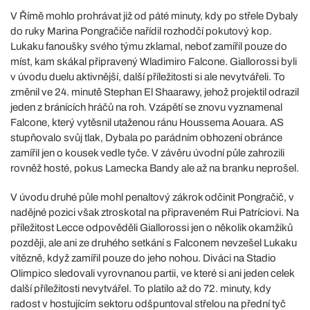
V Římě mohlo prohrávat již od páté minuty, kdy po střele Dybaly
do ruky Marina Pongračiče nařídil rozhodčí pokutový kop.
Lukaku fanoušky svého týmu zklamal, neboť zamířil pouze do
míst, kam skákal připravený Wladimiro Falcone. Giallorossi byli
v úvodu duelu aktivnější, další příležitosti si ale nevytvářeli. To
změnil ve 24. minutě Stephan El Shaarawy, jehož projektil odrazil
jeden z bránících hráčů na roh. Vzápětí se znovu vyznamenal
Falcone, který vytěsnil utaženou ránu Houssema Aouara. AS
stupňovalo svůj tlak, Dybala po parádním obhození obránce
zamířil jen o kousek vedle tyče. V závěru úvodní půle zahrozili
rovněž hosté, pokus Lamecka Bandy ale až na branku neprošel.
V úvodu druhé půle mohl penaltový zákrok odčinit Pongračič, v
nadějné pozici však ztroskotal na připraveném Rui Patríciovi. Na
příležitost Lecce odpověděli Giallorossi jen o několik okamžiků
později, ale ani ze druhého setkání s Falconem nevzešel Lukaku
vítězně, když zamířil pouze do jeho nohou. Diváci na Stadio
Olimpico sledovali vyrovnanou partii, ve které si ani jeden celek
další příležitosti nevytvářel. To platilo až do 72. minuty, kdy
radost v hostujícím sektoru odšpuntoval střelou na přední tyč