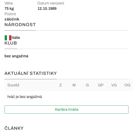
Váha
Datum narození
75 kg
12.10.1989
Pozice
záložník
NÁRODNOST
Itálie
KLUB
bez angažmá
AKTUÁLNÍ STATISTIKY
Soutěž
Z
M
G
GP
VG
OG
hráč je bez angažmá
Kariéra hráče
ČLÁNKY