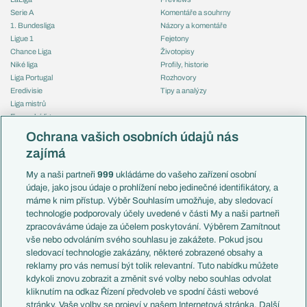
Serie A
Komentáře a souhrny
1. Bundesliga
Názory a komentáře
Ligue 1
Fejetony
Chance Liga
Životopisy
Niké liga
Profily, historie
Liga Portugal
Rozhovory
Eredivisie
Tipy a analýzy
Liga mistrů
Evropská liga
Reprezentace
Konferenční liga
Česko
Ochrana vašich osobních údajů nás
Mistrovství světa
Slovensko
zajímá
Liga národů
Anglie
Francie
My a naši partneři
999
ukládáme do vašeho zařízení osobní
Témata
Itálie
údaje, jako jsou údaje o prohlížení nebo jedinečné identifikátory, a
Představení týmů MS
Německo
máme k nim přístup. Výběr Souhlasím umožňuje, aby sledovací
EuroSkauting
Španělsko
technologie podporovaly účely uvedené v části My a naši partneři
PL v kostce
Argentina
zpracováváme údaje za účelem poskytování. Výběrem Zamítnout
Evropské koeficienty
Brazílie
vše nebo odvoláním svého souhlasu je zakážete. Pokud jsou
Přestupy
sledovací technologie zakázány, některé zobrazené obsahy a
Přestupové spekulace
reklamy pro vás nemusí být tolik relevantní. Tuto nabídku můžete
Přestupy
Zranění
kdykoli znovu zobrazit a změnit své volby nebo souhlas odvolat
Zápasy
kliknutím na odkaz Řízení předvoleb ve spodní části webové
Livescore
stránky. Vaše volby se projeví v našem Internetová stránka. Další
Kluby