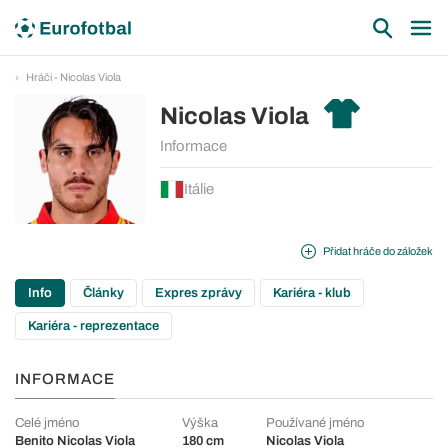
Hráči - Nicolas Viola
Nicolas Viola
Informace
Itálie
Přidat hráče do záložek
Info
Články
Expres zprávy
Kariéra - klub
Kariéra - reprezentace
INFORMACE
Celé jméno
Výška
Používané jméno
Benito Nicolas Viola
180 cm
Nicolas Viola