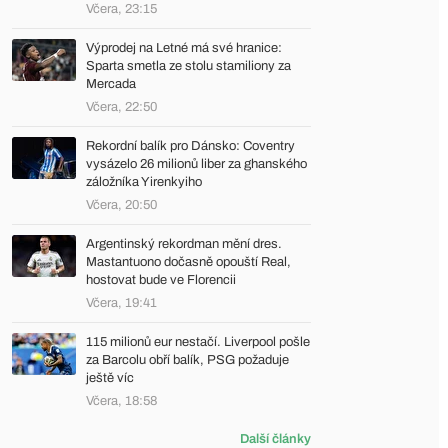
Včera, 23:15
Výprodej na Letné má své hranice:
Sparta smetla ze stolu stamiliony za
Mercada
Včera, 22:50
Rekordní balík pro Dánsko: Coventry
vysázelo 26 milionů liber za ghanského
záložníka Yirenkyiho
Včera, 20:50
Argentinský rekordman mění dres.
Mastantuono dočasně opouští Real,
hostovat bude ve Florencii
Včera, 19:41
115 milionů eur nestačí. Liverpool pošle
za Barcolu obří balík, PSG požaduje
ještě víc
Včera, 18:58
Další články