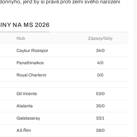
onnyho, jenž by si právě proti zemi svého narození
NY NA MS 2026
Klub
Zápasy/Góly
Caykur Rizespor
34/0
Panathinaikos
4/0
Royal Charleroi
0/0
Gil Vicente
53/0
Atalanta
35/0
Galatasaray
33/1
AS Řím
28/0