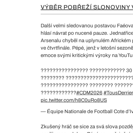
VÝBĚR POBŘEŽÍ SLONOVINY
Další velmi sledovanou postavou Faéova 
hlásí návrat po nucené pauze. Jednatřice
Arsenalu chyběl na uplynulém Africkém p
ve čtvrtfinále. Pépé, jenž v letošní sezoně
emoce svými kritickými výroky na YouTu
???????????????? ???????????? 30
???????? ??????????????????????
???????????????? ???????? ???????
????????????
#CDM2026
#TousDerrie
pic.twitter.com/h8C0uRo8US
— Équipe Nationale de Football Cote d
Zkušený hráč se sice za svá slova později