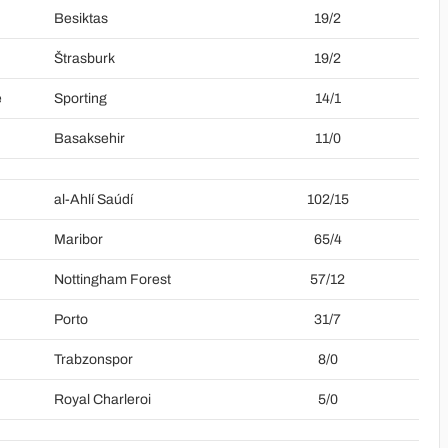
u
Besiktas
19/2
Štrasburk
19/2
e
Sporting
14/1
Basaksehir
11/0
al-Ahlí Saúdí
102/15
Maribor
65/4
Nottingham Forest
57/12
Porto
31/7
Trabzonspor
8/0
Royal Charleroi
5/0