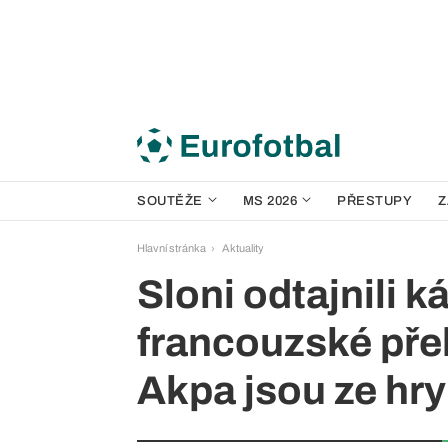
SOUTĚŽE
MS 2026
PŘESTUPY
Z
Hlavní stránka
Aktuality
Sloni odtajnili k
francouzské přeb
Akpa jsou ze hry