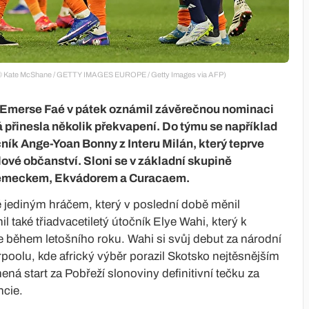
ku (© Kate McShane / GETTY IMAGES EUROPE / Getty Images via AFP)
y Emerse Faé v pátek oznámil závěrečnou nominaci
á přinesla několik překvapení. Do týmu se například
ník Ange-Yoan Bonny z Interu Milán, který teprve
lové občanství. Sloni se v základní skupině
s Německem, Ekvádorem a Curacaem.
ě jediným hráčem, který v poslední době měnil
l také třiadvacetiletý útočník Elye Wahi, který k
 během letošního roku. Wahi si svůj debut za národní
rpoolu, kde africký výběr porazil Skotsko nejtěsnějším
 start za Pobřeží slonoviny definitivní tečku za
ncie.