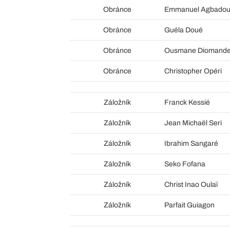
Obránce
Emmanuel Agbado
Obránce
Guéla Doué
Obránce
Ousmane Diomand
Obránce
Christopher Opéri
Záložník
Franck Kessié
Záložník
Jean Michaël Seri
Záložník
Ibrahim Sangaré
Záložník
Seko Fofana
Záložník
Christ Inao Oulaï
Záložník
Parfait Guiagon