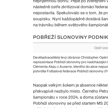
nepříjemnou dohru. Pépé po zveřejnění v
následně ostře zkritizoval domácí federaci
nepostavila. Spekulovalo se o tom, že pr
soupisku. Nyní každopádně dostává šanci 
na trávníku během světového šampionát
POBŘEŽÍ SLONOVINY PODNI
Opéri poc
Devětadvacetiletý levý obránce Christopher Opér
reprezentace Pobřeží slonoviny pro nadcházející m
Clémenta Akpu z Auxerre, kterého do akce nepust
potvrdila Fotbalová federace Pobřeží slonoviny (FIF
Naopak velkým šokem je absence někter
překvapivě nezbylo místo. Černého Petra 
šampionátu v roce 2024, a doma zůstane 
Pobřeží slonoviny se před startem MS 202