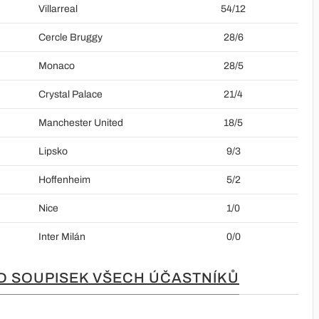
Villarreal
54/12
Cercle Bruggy
28/6
Monaco
28/5
Crystal Palace
21/4
Manchester United
18/5
Lipsko
9/3
Hoffenheim
5/2
Nice
1/0
Inter Milán
0/0
D SOUPISEK VŠECH ÚČASTNÍKŮ