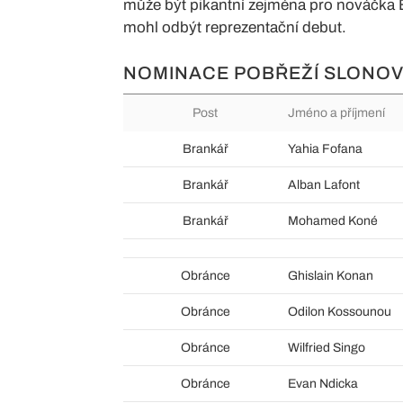
může být pikantní zejména pro nováčka B
mohl odbýt reprezentační debut.
NOMINACE POBŘEŽÍ SLONOVI
Post
Jméno a příjmení
Brankář
Yahia Fofana
Brankář
Alban Lafont
Brankář
Mohamed Koné
Obránce
Ghislain Konan
Obránce
Odilon Kossounou
Obránce
Wilfried Singo
Obránce
Evan Ndicka