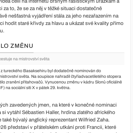
idea čelil na internetu drsným rasistickým urážkám a
 za to, že se za něj v těžké situaci dostatečně
ávě nešťastná vyjádření stála za jeho nezařazením na
hodit staré křivdy za hlavu a ukázat své kvality přímo
u.
KLO ZMĚNU
estuje na mistrovství světa
i z tureckého Basaksehiru byl dodatečně nominován do
istrovství světa. Na soupisce nahradil čtyřiadvacetiletého stopera
ilo zranění přitahovačů. Vynucenou změnu v kádru Slonů oficiálně
) na sociální síti X v pátek 29. května.
ých zavedených jmen, na které v konečné nominaci
si vytáhl Sébastien Haller, hrdina zlatého afrického
také bývalý anglický reprezentant Wilfried Zaha.
6 představí v přátelském utkání proti Francii, které