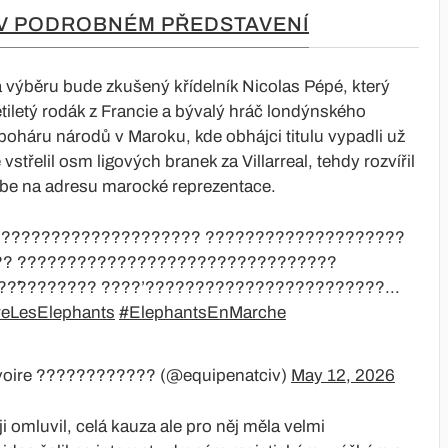
 V PODROBNÉM PŘEDSTAVENÍ
výběru bude zkušený křídelník Nicolas Pépé, který
tiletý rodák z Francie a bývalý hráč londýnského
oháru národů v Maroku, kde obhájci titulu vypadli už
 vstřelil osm ligových branek za Villarreal, tehdy rozvířil
be na adresu marocké reprezentace.
 ???????????????????? ????????????????????
?? ????????????????????????????????
?̂???????? ????’????????????????????????...
reLesElephants
#ElephantsEnMarche
’Ivoire ???????????? (@equipenatciv)
May 12, 2026
 omluvil, celá kauza ale pro něj měla velmi