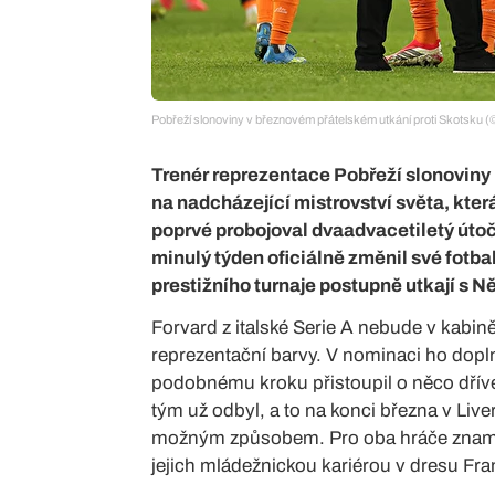
Pobřeží slonoviny v březnovém přátelském utkání proti Skots
Trenér reprezentace Pobřeží slonovin
na nadcházející mistrovství světa, kter
poprvé probojoval dvaadvacetiletý útoč
minulý týden oficiálně změnil své fotba
prestižního turnaje postupně utkají 
Forvard z italské Serie A nebude v kabin
reprezentační barvy. V nominaci ho doplni
podobnému kroku přistoupil o něco dříve
tým už odbyl, a to na konci března v Live
možným způsobem. Pro oba hráče znamená
jejich mládežnickou kariérou v dresu Fra