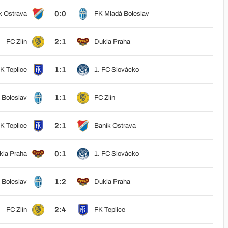
0:0
k Ostrava
FK Mladá Boleslav
2:1
FC Zlín
Dukla Praha
1:1
K Teplice
1. FC Slovácko
1:1
 Boleslav
FC Zlín
2:1
K Teplice
Baník Ostrava
0:1
kla Praha
1. FC Slovácko
1:2
 Boleslav
Dukla Praha
2:4
FC Zlín
FK Teplice