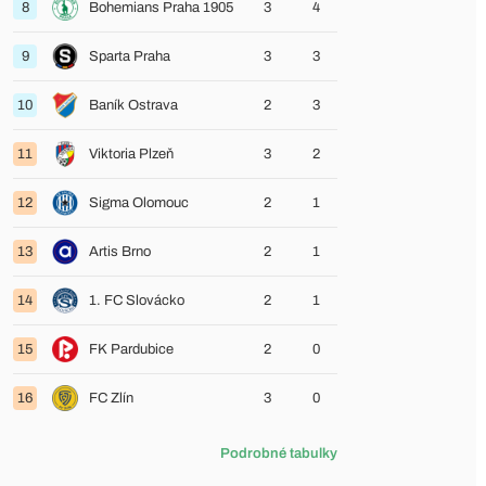
8
Bohemians Praha 1905
3
4
9
Sparta Praha
3
3
10
Baník Ostrava
2
3
11
Viktoria Plzeň
3
2
12
Sigma Olomouc
2
1
13
Artis Brno
2
1
14
1. FC Slovácko
2
1
15
FK Pardubice
2
0
16
FC Zlín
3
0
Podrobné tabulky