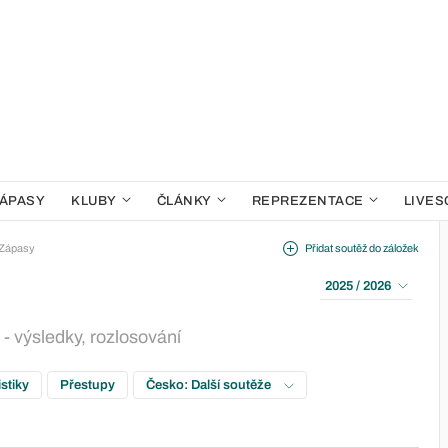
ÁPASY
KLUBY
ČLÁNKY
REPREZENTACE
LIVES
Zápasy
Přidat soutěž do záložek
2025 / 2026
- výsledky, rozlosování
istiky
Přestupy
Česko: Další soutěže