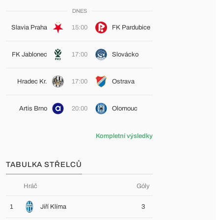
DNES
Slavia Praha
15:00
FK Pardubice
FK Jablonec
17:00
Slovácko
Hradec Kr.
17:00
Ostrava
Artis Brno
20:00
Olomouc
Kompletní výsledky
TABULKA STŘELCŮ
Hráč
Góly
1
Jiří Klíma
3