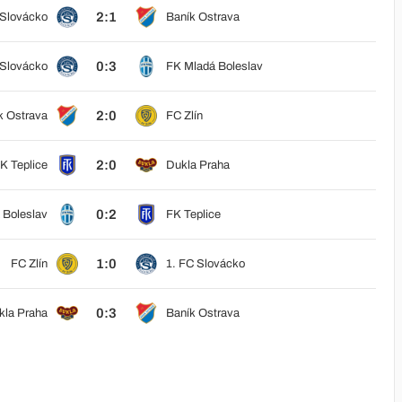
2:1
 Slovácko
Baník Ostrava
0:3
 Slovácko
FK Mladá Boleslav
2:0
k Ostrava
FC Zlín
2:0
K Teplice
Dukla Praha
0:2
 Boleslav
FK Teplice
1:0
FC Zlín
1. FC Slovácko
0:3
kla Praha
Baník Ostrava