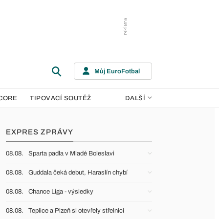
Můj EuroFotbal
CORE
TIPOVACÍ SOUTĚŽ
DALŠÍ
EXPRES ZPRÁVY
08.08.
Sparta padla v Mladé Boleslavi
08.08.
Guddala čeká debut, Haraslín chybí
08.08.
Chance Liga - výsledky
08.08.
Teplice a Plzeň si otevřely střelnici