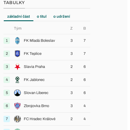
TABULKY
základní část
o titul
o udržení
Tým
Z
B
1
FK Mladá Boleslav
3
7
2
FK Teplice
3
7
3
Slavia Praha
2
6
4
FK Jablonec
2
6
5
Slovan Liberec
3
6
6
Zbrojovka Brno
3
4
7
FC Hradec Králové
2
4