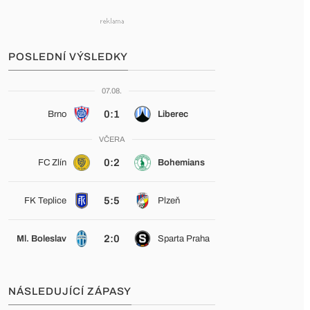
POSLEDNÍ VÝSLEDKY
07.08.
0:1
Brno
Liberec
VČERA
0:2
FC Zlín
Bohemians
5:5
FK Teplice
Plzeň
2:0
Ml. Boleslav
Sparta Praha
NÁSLEDUJÍCÍ ZÁPASY