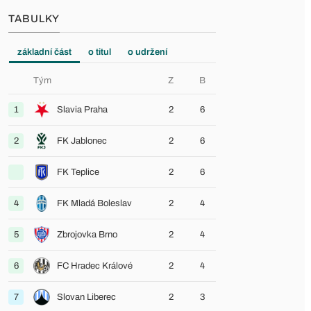
TABULKY
základní část
o titul
o udržení
Tým
Z
B
1
Slavia Praha
2
6
2
FK Jablonec
2
6
FK Teplice
2
6
4
FK Mladá Boleslav
2
4
5
Zbrojovka Brno
2
4
6
FC Hradec Králové
2
4
7
Slovan Liberec
2
3