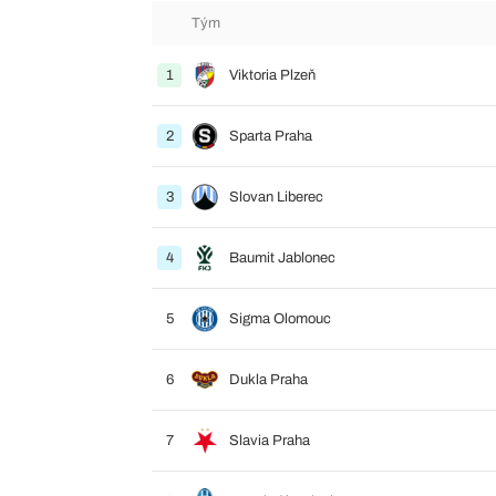
Tým
1
Viktoria Plzeň
2
Sparta Praha
3
Slovan Liberec
4
Baumit Jablonec
5
Sigma Olomouc
6
Dukla Praha
7
Slavia Praha