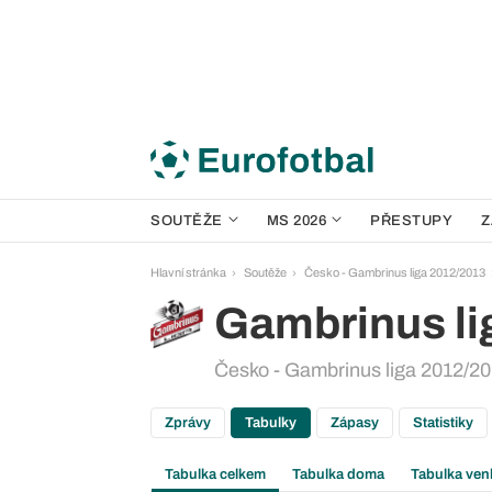
SOUTĚŽE
MS 2026
PŘESTUPY
Z
Hlavní stránka
Soutěže
Česko - Gambrinus liga 2012/2013
Gambrinus li
Česko - Gambrinus liga 2012/201
Zprávy
Tabulky
Zápasy
Statistiky
Tabulka celkem
Tabulka doma
Tabulka ven