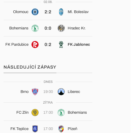
02.08.
2:2
Olomouc
Ml. Boleslav
0:0
Bohemians
Hradec Kr.
0:2
FK Pardubice
FK Jablonec
NÁSLEDUJÍCÍ ZÁPASY
DNES
Brno
19:00
Liberec
ZÍTRA
FC Zlín
17:00
Bohemians
FK Teplice
17:00
Plzeň