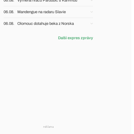
06.08.
Výměna hráčů Pardubic s Karvinou
06.08.
Mandengue na radaru Slavie
06.08.
Olomouc dotahuje beka z Norska
Další expres zprávy