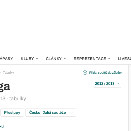
ÁPASY
KLUBY
ČLÁNKY
REPREZENTACE
LIVES
Tabulky
Přidat soutěž do záložek
ga
2012 / 2013
3 - tabulky
Přestupy
Česko: Další soutěže
ku