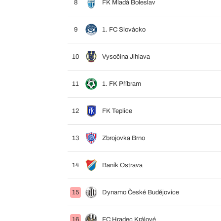
8
FK Mladá Boleslav
9
1. FC Slovácko
10
Vysočina Jihlava
11
1. FK Příbram
12
FK Teplice
13
Zbrojovka Brno
14
Baník Ostrava
15
Dynamo České Budějovice
16
FC Hradec Králové