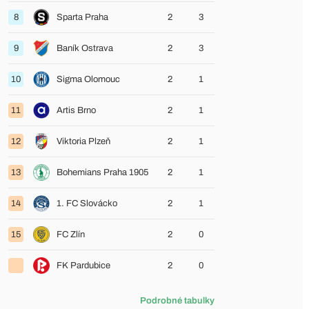
8
Sparta Praha
2
3
9
Baník Ostrava
2
3
10
Sigma Olomouc
2
1
11
Artis Brno
2
1
12
Viktoria Plzeň
2
1
13
Bohemians Praha 1905
2
1
14
1. FC Slovácko
2
1
15
FC Zlín
2
0
FK Pardubice
2
0
Podrobné tabulky