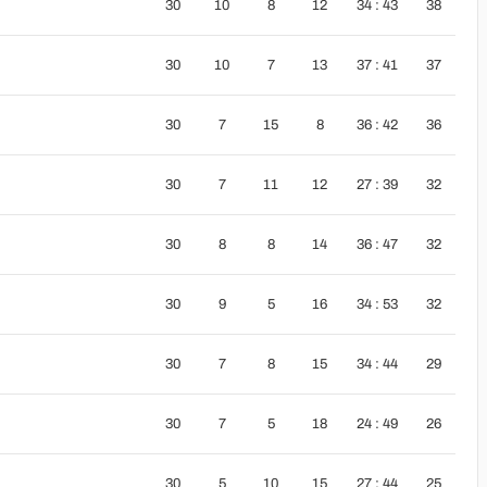
30
10
8
12
34 : 43
38
30
10
7
13
37 : 41
37
30
7
15
8
36 : 42
36
30
7
11
12
27 : 39
32
30
8
8
14
36 : 47
32
30
9
5
16
34 : 53
32
30
7
8
15
34 : 44
29
30
7
5
18
24 : 49
26
30
5
10
15
27 : 44
25