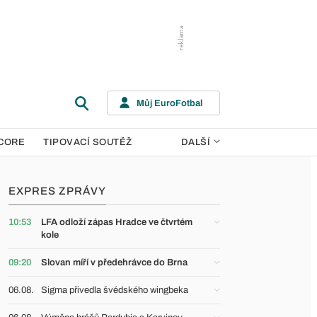
Můj EuroFotbal
CORE
TIPOVACÍ SOUTĚŽ
DALŠÍ
EXPRES ZPRÁVY
10:53
LFA odloží zápas Hradce ve čtvrtém
kole
09:20
Slovan míří v předehrávce do Brna
06.08.
Sigma přivedla švédského wingbeka