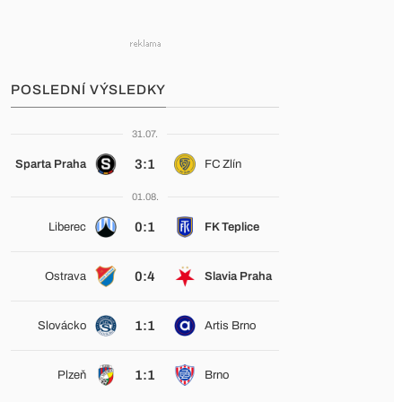
POSLEDNÍ VÝSLEDKY
31.07.
3:1
Sparta Praha
FC Zlín
01.08.
0:1
Liberec
FK Teplice
0:4
Ostrava
Slavia Praha
1:1
Slovácko
Artis Brno
1:1
Plzeň
Brno