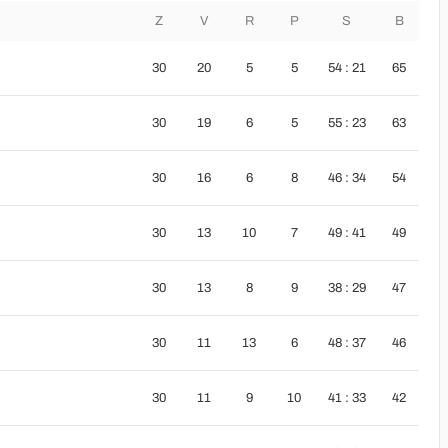
Z
V
R
P
S
B
30
20
5
5
54 : 21
65
30
19
6
5
55 : 23
63
30
16
6
8
46 : 34
54
30
13
10
7
49 : 41
49
30
13
8
9
38 : 29
47
30
11
13
6
48 : 37
46
30
11
9
10
41 : 33
42