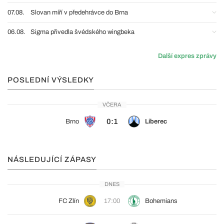
07.08.
Slovan míří v předehrávce do Brna
06.08.
Sigma přivedla švédského wingbeka
Další expres zprávy
POSLEDNÍ VÝSLEDKY
VČERA
0:1
Brno
Liberec
NÁSLEDUJÍCÍ ZÁPASY
DNES
FC Zlín
17:00
Bohemians