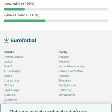
nerozhodně (4 / 20%)
vyhraje Liberec (8 / 40%)
Soutěže
Články
Premier League
Aktuality
LaLiga
Previews
Serie A
Komentáře a souhrny
1. Bundesliga
Názory a komentáře
Ligue 1
Fejetony
Chance Liga
Životopisy
Niké liga
Profily, historie
Liga Portugal
Rozhovory
Eredivisie
Tipy a analýzy
Liga mistrů
Evropská liga
Reprezentace
Konferenční liga
Česko
Ochrana vašich osobních údajů nás