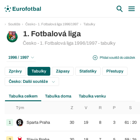
Soutěže
Česko - 1. Fotbalová liga 1996/1997
Tabulky
1. Fotbalová liga
Česko - 1. Fotbalová liga 1996/1997 - tabulky
1996 / 1997
Přidat soutěž do záložek
Zprávy
Tabulky
Zápasy
Statistiky
Přestupy
Česko: Další soutěže
Tabulka celkem
Tabulka doma
Tabulka venku
Tým
Z
V
R
P
S
1
Sparta Praha
30
19
8
3
61 : 20
2
Slavia Praha
30
18
7
5
59 : 24