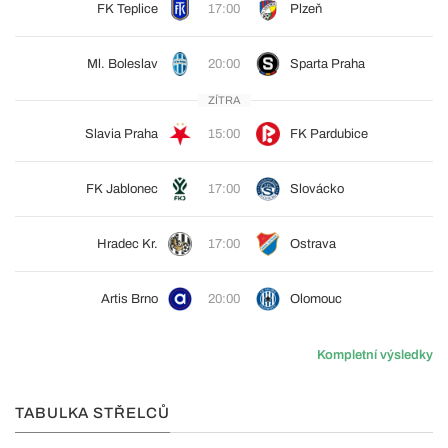
FK Teplice
17:00
Plzeň
Ml. Boleslav
20:00
Sparta Praha
ZÍTRA
Slavia Praha
15:00
FK Pardubice
FK Jablonec
17:00
Slovácko
Hradec Kr.
17:00
Ostrava
Artis Brno
20:00
Olomouc
Kompletní výsledky
TABULKA STŘELCŮ