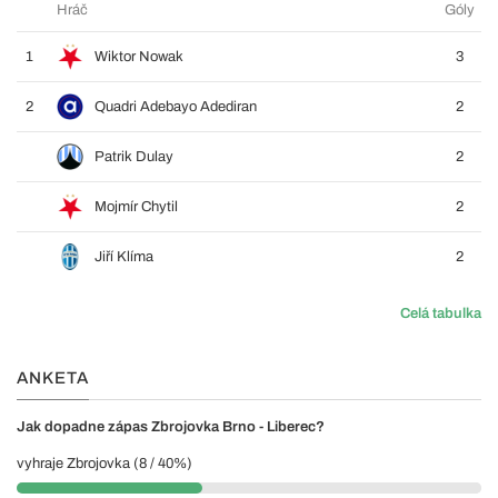
Hráč
Góly
1
Wiktor Nowak
3
2
Quadri Adebayo Adediran
2
Patrik Dulay
2
Mojmír Chytil
2
Jiří Klíma
2
Celá tabulka
ANKETA
Jak dopadne zápas Zbrojovka Brno - Liberec?
vyhraje Zbrojovka (8 / 40%)