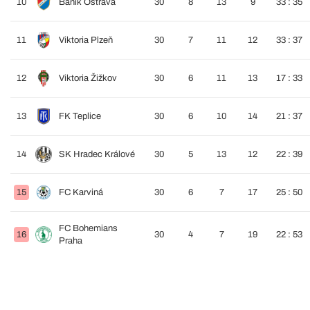
10
Baník Ostrava
30
8
13
9
33 : 35
11
Viktoria Plzeň
30
7
11
12
33 : 37
12
Viktoria Žižkov
30
6
11
13
17 : 33
13
FK Teplice
30
6
10
14
21 : 37
14
SK Hradec Králové
30
5
13
12
22 : 39
15
FC Karviná
30
6
7
17
25 : 50
FC Bohemians
16
30
4
7
19
22 : 53
Praha