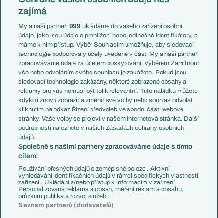
Mistrovství světa
Slovensko
zajímá
Liga národů
Anglie
Francie
My a naši partneři
999
ukládáme do vašeho zařízení osobní
Témata
Itálie
údaje, jako jsou údaje o prohlížení nebo jedinečné identifikátory, a
Představení týmů MS
Německo
máme k nim přístup. Výběr Souhlasím umožňuje, aby sledovací
EuroSkauting
Španělsko
technologie podporovaly účely uvedené v části My a naši partneři
PL v kostce
Argentina
zpracováváme údaje za účelem poskytování. Výběrem Zamítnout
Evropské koeficienty
Brazílie
vše nebo odvoláním svého souhlasu je zakážete. Pokud jsou
Přestupy
sledovací technologie zakázány, některé zobrazené obsahy a
Přestupové spekulace
reklamy pro vás nemusí být tolik relevantní. Tuto nabídku můžete
Přestupy
Zranění
kdykoli znovu zobrazit a změnit své volby nebo souhlas odvolat
Zápasy
kliknutím na odkaz Řízení předvoleb ve spodní části webové
Livescore
stránky. Vaše volby se projeví v našem Internetová stránka. Další
Kluby
Tipovací soutěž
podrobnosti naleznete v našich Zásadách ochrany osobních
Arsenal FC
Fotbal TV
údajů.
Chelsea FC
Společně s našimi partnery zpracováváme údaje s tímto
Manchester United
cílem:
AC Milán
Juventus FC
Používání přesných údajů o zeměpisné poloze . Aktivní
Bayern Mnichov
vyhledávání identifikačních údajů v rámci specifických vlastností
zařízení . Ukládání a/nebo přístup k informacím v zařízení .
FC Barcelona
Personalizovaná reklama a obsah, měření reklam a obsahu,
Real Madrid
průzkum publika a rozvoj služeb .
Seznam partnerů (dodavatelů)