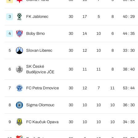
3
FK Jablonec
30
17
5
8
40 : 29
4
Boby Brno
30
14
10
6
44 : 35
5
Slovan Liberec
30
12
10
8
33 : 30
SK České
6
30
11
11
8
38 : 40
Budějovice JČE
7
FC Petra Drnovice
30
12
7
11
53 : 44
8
Sigma Olomouc
30
10
10
10
36 : 30
9
FC Kaučuk Opava
30
10
10
10
34 : 35