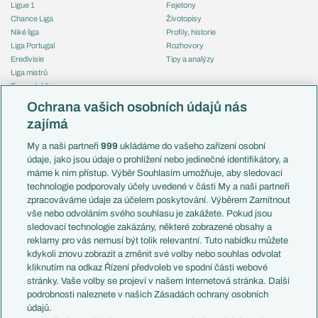
Ligue 1
Fejetony
Chance Liga
Životopisy
Niké liga
Profily, historie
Liga Portugal
Rozhovory
Eredivisie
Tipy a analýzy
Liga mistrů
Evropská liga
Reprezentace
Konferenční liga
Česko
Ochrana vašich osobních údajů nás
Mistrovství světa
Slovensko
zajímá
Liga národů
Anglie
Francie
My a naši partneři
999
ukládáme do vašeho zařízení osobní
Témata
Itálie
údaje, jako jsou údaje o prohlížení nebo jedinečné identifikátory, a
Představení týmů MS
Německo
máme k nim přístup. Výběr Souhlasím umožňuje, aby sledovací
EuroSkauting
Španělsko
technologie podporovaly účely uvedené v části My a naši partneři
PL v kostce
Argentina
zpracováváme údaje za účelem poskytování. Výběrem Zamítnout
Evropské koeficienty
Brazílie
vše nebo odvoláním svého souhlasu je zakážete. Pokud jsou
Přestupy
sledovací technologie zakázány, některé zobrazené obsahy a
Přestupové spekulace
reklamy pro vás nemusí být tolik relevantní. Tuto nabídku můžete
Přestupy
Zranění
kdykoli znovu zobrazit a změnit své volby nebo souhlas odvolat
Zápasy
kliknutím na odkaz Řízení předvoleb ve spodní části webové
Livescore
stránky. Vaše volby se projeví v našem Internetová stránka. Další
Kluby
Tipovací soutěž
podrobnosti naleznete v našich Zásadách ochrany osobních
Arsenal FC
Fotbal TV
údajů.
Chelsea FC