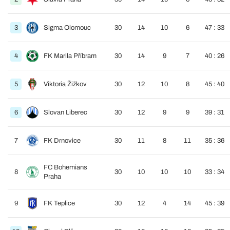
3
Sigma Olomouc
30
14
10
6
47 : 33
4
FK Marila Příbram
30
14
9
7
40 : 26
5
Viktoria Žižkov
30
12
10
8
45 : 40
6
Slovan Liberec
30
12
9
9
39 : 31
7
FK Drnovice
30
11
8
11
35 : 36
FC Bohemians
8
30
10
10
10
33 : 34
Praha
9
FK Teplice
30
12
4
14
45 : 39