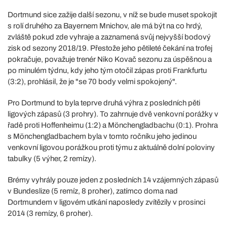
Dortmund sice zažije další sezonu, v níž se bude muset spokojit
s rolí druhého za Bayernem Mnichov, ale má být na co hrdý,
zvláště pokud zde vyhraje a zaznamená svůj nejvyšší bodový
zisk od sezony 2018/19. Přestože jeho pětileté čekání na trofej
pokračuje, považuje trenér Niko Kovač sezonu za úspěšnou a
po minulém týdnu, kdy jeho tým otočil zápas proti Frankfurtu
(3:2), prohlásil, že je "se 70 body velmi spokojený".
Pro Dortmund to byla teprve druhá výhra z posledních pěti
ligových zápasů (3 prohry). To zahrnuje dvě venkovní porážky v
řadě proti Hoffenheimu (1:2) a Mönchengladbachu (0:1). Prohra
s Mönchengladbachem byla v tomto ročníku jeho jedinou
venkovní ligovou porážkou proti týmu z aktuálně dolní poloviny
tabulky (5 výher, 2 remízy).
Brémy vyhrály pouze jeden z posledních 14 vzájemných zápasů
v Bundeslize (5 remíz, 8 proher), zatímco doma nad
Dortmundem v ligovém utkání naposledy zvítězily v prosinci
2014 (3 remízy, 6 proher).