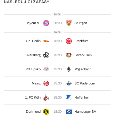
NÁSLEDUJÍCÍ ZÁPASY
28.08.
Bayern M.
20:30
Stuttgart
29.08.
Un. Berlín
15:30
Frankfurt
Elversberg
15:30
Leverkusen
RB Lipsko
15:30
M'gladbach
Mainz
15:30
SC Paderborn
1. FC Köln
15:30
Hoffenheim
Dortmund
18:30
Hamburger SV