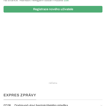
na stránce. Nahlásit nelegální obsah můžete
zde
.
Registrace nového uživatele
EXPRES ZPRÁVY
07.08.
Dortmund uloví šestnáctiletého mladíka