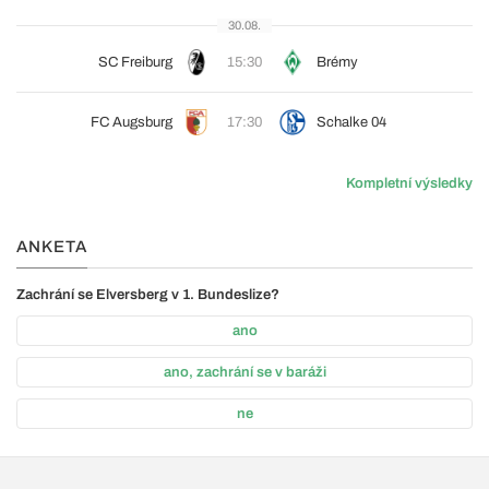
30.08.
SC Freiburg
15:30
Brémy
FC Augsburg
17:30
Schalke 04
Kompletní výsledky
ANKETA
Zachrání se Elversberg v 1. Bundeslize?
ano
ano, zachrání se v baráži
ne