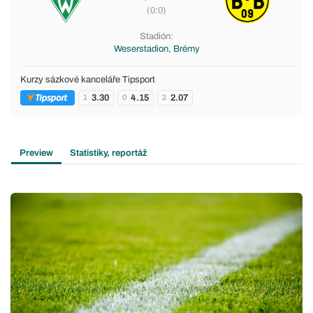
(0:0)
Stadión:
Weserstadion, Brémy
Kurzy sázkové kanceláře Tipsport
3.30
4.15
2.07
1
0
2
Preview
Statistiky, reportáž