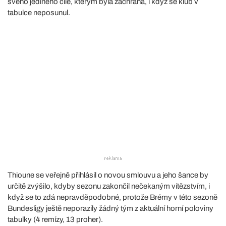
svého jediného cíle, kterým byla záchrana, i když se klub v
tabulce neposunul.
Thioune se veřejně přihlásil o novou smlouvu a jeho šance by
určitě zvýšilo, kdyby sezonu zakončil nečekaným vítězstvím, i
když se to zdá nepravděpodobné, protože Brémy v této sezoně
Bundesligy ještě neporazily žádný tým z aktuální horní poloviny
tabulky (4 remízy, 13 proher).