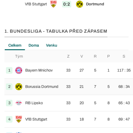
0:2
VfB Stuttgart
Dortmund
1. BUNDESLIGA - TABULKA PŘED ZÁPASEM
Celkem
Doma
Venku
Tým
Z
V
R
P
S
1
Bayern Mnichov
33
27
5
1
117 : 35
2
Borussia Dortmund
33
21
7
5
68 : 34
3
RB Lipsko
33
20
5
8
65 : 43
4
VfB Stuttgart
33
18
7
8
69 : 47