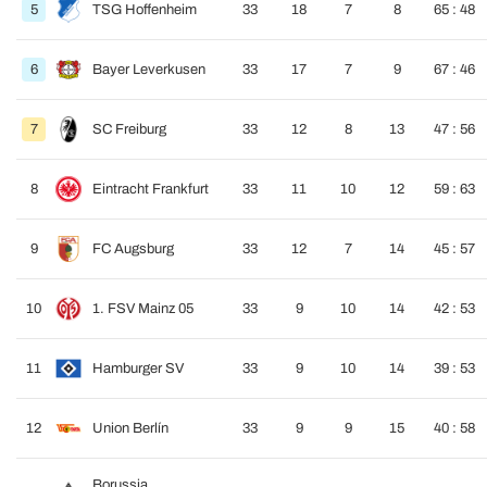
5
TSG Hoffenheim
33
18
7
8
65 : 48
6
Bayer Leverkusen
33
17
7
9
67 : 46
7
SC Freiburg
33
12
8
13
47 : 56
8
Eintracht Frankfurt
33
11
10
12
59 : 63
9
FC Augsburg
33
12
7
14
45 : 57
10
1. FSV Mainz 05
33
9
10
14
42 : 53
11
Hamburger SV
33
9
10
14
39 : 53
12
Union Berlín
33
9
9
15
40 : 58
Borussia