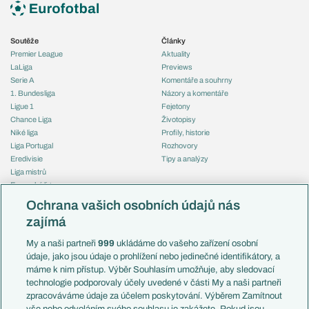
Soutěže
Články
Premier League
Aktuality
LaLiga
Previews
Serie A
Komentáře a souhrny
1. Bundesliga
Názory a komentáře
Ligue 1
Fejetony
Chance Liga
Životopisy
Niké liga
Profily, historie
Liga Portugal
Rozhovory
Eredivisie
Tipy a analýzy
Liga mistrů
Evropská liga
Reprezentace
Konferenční liga
Česko
Ochrana vašich osobních údajů nás
Mistrovství světa
Slovensko
zajímá
Liga národů
Anglie
Francie
My a naši partneři
999
ukládáme do vašeho zařízení osobní
Témata
Itálie
údaje, jako jsou údaje o prohlížení nebo jedinečné identifikátory, a
Představení týmů MS
Německo
máme k nim přístup. Výběr Souhlasím umožňuje, aby sledovací
EuroSkauting
Španělsko
technologie podporovaly účely uvedené v části My a naši partneři
PL v kostce
Argentina
zpracováváme údaje za účelem poskytování. Výběrem Zamítnout
Evropské koeficienty
Brazílie