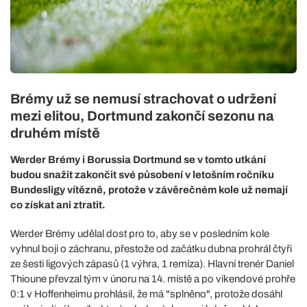
Brémy už se nemusí strachovat o udržení
mezi elitou, Dortmund zakončí sezonu na
druhém místě
Werder Brémy i Borussia Dortmund se v tomto utkání
budou snažit zakončit své působení v letošním ročníku
Bundesligy vítězně, protože v závěrečném kole už nemají
co získat ani ztratit.
Werder Brémy udělal dost pro to, aby se v posledním kole
vyhnul boji o záchranu, přestože od začátku dubna prohrál čtyři
ze šesti ligových zápasů (1 výhra, 1 remíza). Hlavní trenér Daniel
Thioune převzal tým v únoru na 14. místě a po víkendové prohře
0:1 v Hoffenheimu prohlásil, že má "splněno", protože dosáhl