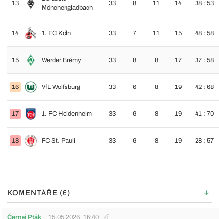
13
33
8
11
14
38 : 53
Mönchengladbach
14
1. FC Köln
33
7
11
15
48 : 58
15
Werder Brémy
33
8
8
17
37 : 58
16
VfL Wolfsburg
33
6
8
19
42 : 68
17
1. FC Heidenheim
33
6
8
19
41 : 70
18
FC St. Pauli
33
6
8
19
28 : 57
KOMENTÁŘE (6)
Černej Pták
15.05.2026
16:40