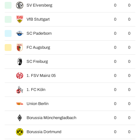
SV Elversberg
0
0
VfB Stuttgart
0
0
SC Paderborn
0
0
FC Augsburg
0
0
SC Freiburg
0
0
1. FSV Mainz 05
0
0
1. FC Köln
0
0
Union Berlín
0
0
Borussia Mönchengladbach
0
0
Borussia Dortmund
0
0