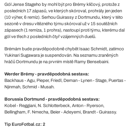
Gól Jense Stageho by mohl být pro Brémy klíčový, protože z
posledních 17 zápasů, ve kterých skóroval, prohrály jen jeden
(10 výher, 6 remíz). Serhou Guirassy z Dortmundu, který v této
sezoně v dresu vítězného týmu skóroval už v 15 soutěžních
zápasech (1 remíza, 1 prohra), nastoupí proti týmu, kterému dal
gól ve třech z posledních čtyř vzájemných duelů.
Brémám bude pravděpodobně chybět Isaac Schmidt, zatímco
Yukinari Sugawara je suspendován. Na seznamu zraněných
hráčů Dortmundu je na prvním místě Ramy Bensebaini.
Werder Brémy - pravděpodobná sestava:
Backhaus - Agu, Pieper, Friedl, Deman - Lynen - Stage, Puertas -
Njinmah, Schmid - Musah.
Borussia Dortmund - pravděpodobná sestava:
Kobel - Reggiani, N. Schlotterbeck, Anton - Ryerson,
Bellingham, F. Nmecha, Beier - Adeyemi, Brandt - Guirassy.
Tip EuroFotbal.cz: 2