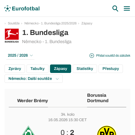
Soutěže
Německo - 1. Bundesliga 2025/2026
Zápasy
1. Bundesliga
Německo - 1. Bundesliga
2025 / 2026
Přidat soutěž do záložek
Zprávy
Tabulky
Zápasy
Statistiky
Přestupy
Německo: Další soutěže
Borussia
Werder Brémy
Dortmund
34. kolo
16.05.2026 15:30 CET
0 :
2