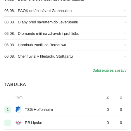
06.08.
PAOK dotáhl návrat Giannoulise
06.08.
Diaby před návratem do Leverusenu
06.08.
Diomande míří na zdravotní prohlídku
06.08.
Hamburk zacílil na Bornauwa
06.08.
Cherif uvízl v hledáčku Stuttgartu
Další expres zprávy
TABULKA
Tým
Z
B
1
TSG Hoffenheim
0
0
RB Lipsko
0
0