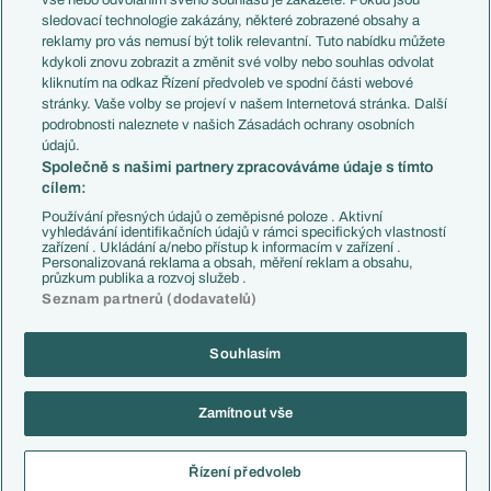
vše nebo odvoláním svého souhlasu je zakážete. Pokud jsou
Přestupy
sledovací technologie zakázány, některé zobrazené obsahy a
Přestupové spekulace
reklamy pro vás nemusí být tolik relevantní. Tuto nabídku můžete
Přestupy
Zranění
kdykoli znovu zobrazit a změnit své volby nebo souhlas odvolat
Zápasy
kliknutím na odkaz Řízení předvoleb ve spodní části webové
Livescore
stránky. Vaše volby se projeví v našem Internetová stránka. Další
Kluby
Tipovací soutěž
podrobnosti naleznete v našich Zásadách ochrany osobních
Arsenal FC
Fotbal TV
údajů.
Chelsea FC
Společně s našimi partnery zpracováváme údaje s tímto
Manchester United
cílem:
AC Milán
Juventus FC
Používání přesných údajů o zeměpisné poloze . Aktivní
Bayern Mnichov
vyhledávání identifikačních údajů v rámci specifických vlastností
zařízení . Ukládání a/nebo přístup k informacím v zařízení .
FC Barcelona
Personalizovaná reklama a obsah, měření reklam a obsahu,
Real Madrid
průzkum publika a rozvoj služeb .
Seznam partnerů (dodavatelů)
Souhlasím
Copyright © 2001-2026 EuroFotbal.cz. Využíváme zpravodajství ČTK.
RSS
Podmínky užití
Informace o zpracování osobních údajů
Zamítnout vše
GDPR a žurnalistika
Nastavení soukromí
Kontakt
Tiráž
Řízení předvoleb