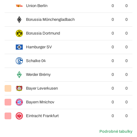
Union Berlín
0
0
Borussia Mönchengladbach
0
0
Borussia Dortmund
0
0
Hamburger SV
0
0
Schalke 04
0
0
Werder Brémy
0
0
Bayer Leverkusen
0
0
Bayern Mnichov
0
0
Eintracht Frankfurt
0
0
Podrobné tabulky