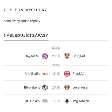
POSLEDNÍ VÝSLEDKY
nenalezeny žádné zápasy
NÁSLEDUJÍCÍ ZÁPASY
28.08.
Bayern M.
20:30
Stuttgart
29.08.
Un. Berlín
15:30
Frankfurt
Elversberg
15:30
Leverkusen
RB Lipsko
15:30
M'gladbach