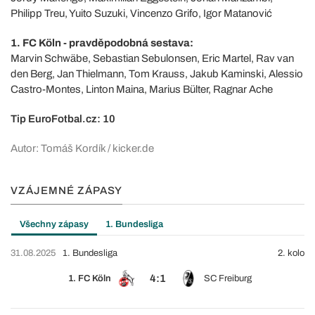
Philipp Treu, Yuito Suzuki, Vincenzo Grifo, Igor Matanović
1. FC Köln - pravděpodobná sestava:
Marvin Schwäbe, Sebastian Sebulonsen, Eric Martel, Rav van
den Berg, Jan Thielmann, Tom Krauss, Jakub Kaminski, Alessio
Castro-Montes, Linton Maina, Marius Bülter, Ragnar Ache
Tip EuroFotbal.cz: 10
Autor: Tomáš Kordík / kicker.de
VZÁJEMNÉ ZÁPASY
Všechny zápasy
1. Bundesliga
31.08.2025
1. Bundesliga
2. kolo
4:1
1. FC Köln
SC Freiburg