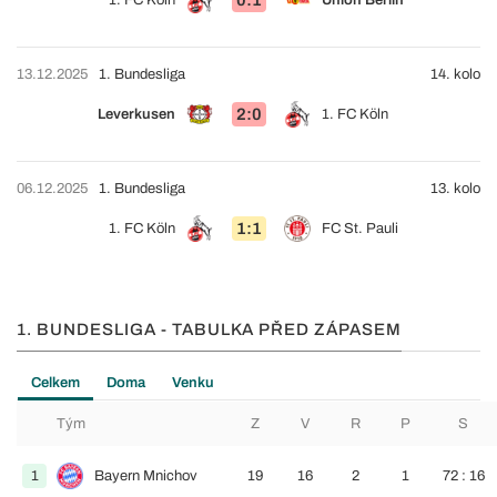
13.12.2025
1. Bundesliga
14. kolo
2:0
Leverkusen
1. FC Köln
06.12.2025
1. Bundesliga
13. kolo
1:1
1. FC Köln
FC St. Pauli
1. BUNDESLIGA - TABULKA PŘED ZÁPASEM
Celkem
Doma
Venku
Tým
Z
V
R
P
S
1
Bayern Mnichov
19
16
2
1
72 : 16