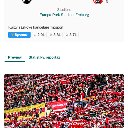
Stadión:
Europa-Park Stadion, Freiburg
Kurzy sázkové kanceláře Tipsport
2.01
3.81
3.71
1
0
2
Preview
Statistiky, reportáž