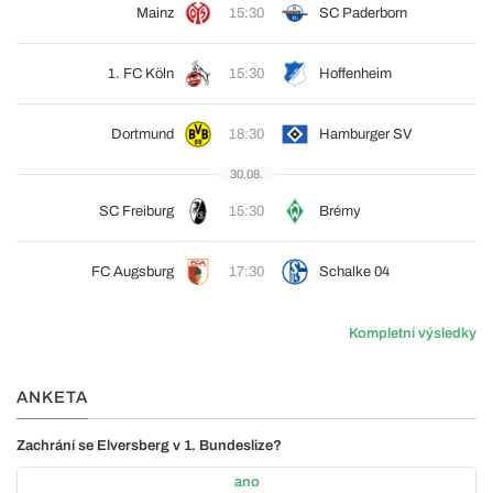
Mainz
15:30
SC Paderborn
1. FC Köln
15:30
Hoffenheim
Dortmund
18:30
Hamburger SV
30.08.
SC Freiburg
15:30
Brémy
FC Augsburg
17:30
Schalke 04
Kompletní výsledky
ANKETA
Zachrání se Elversberg v 1. Bundeslize?
ano