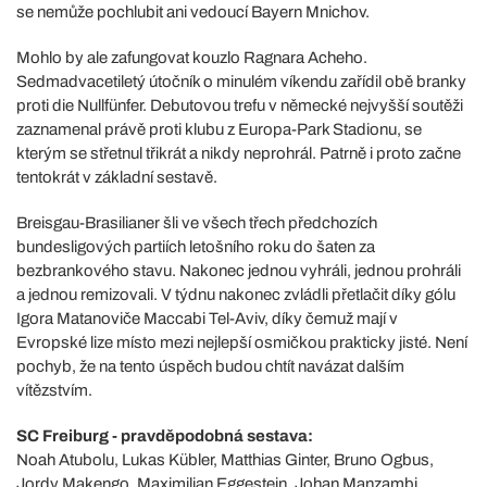
se nemůže pochlubit ani vedoucí Bayern Mnichov.
Mohlo by ale zafungovat kouzlo Ragnara Acheho.
Sedmadvacetiletý útočník o minulém víkendu zařídil obě branky
proti die Nullfünfer. Debutovou trefu v německé nejvyšší soutěži
zaznamenal právě proti klubu z Europa-Park Stadionu, se
kterým se střetnul třikrát a nikdy neprohrál. Patrně i proto začne
tentokrát v základní sestavě.
Breisgau-Brasilianer šli ve všech třech předchozích
bundesligových partiích letošního roku do šaten za
bezbrankového stavu. Nakonec jednou vyhráli, jednou prohráli
a jednou remizovali. V týdnu nakonec zvládli přetlačit díky gólu
Igora Matanoviče Maccabi Tel-Aviv, díky čemuž mají v
Evropské lize místo mezi nejlepší osmičkou prakticky jisté. Není
pochyb, že na tento úspěch budou chtít navázat dalším
vítězstvím.
SC Freiburg - pravděpodobná sestava:
Noah Atubolu, Lukas Kübler, Matthias Ginter, Bruno Ogbus,
Jordy Makengo, Maximilian Eggestein, Johan Manzambi,