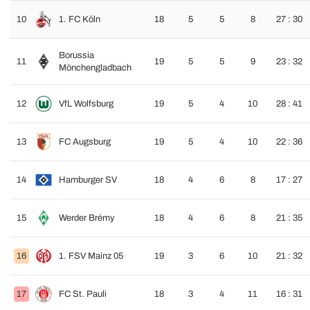
10
1. FC Köln
18
5
5
8
27 : 30
Borussia
11
19
5
5
9
23 : 32
Mönchengladbach
12
VfL Wolfsburg
19
5
4
10
28 : 41
13
FC Augsburg
19
5
4
10
22 : 36
14
Hamburger SV
18
4
6
8
17 : 27
15
Werder Brémy
18
4
6
8
21 : 35
16
1. FSV Mainz 05
19
3
6
10
21 : 32
17
FC St. Pauli
18
3
4
11
16 : 31