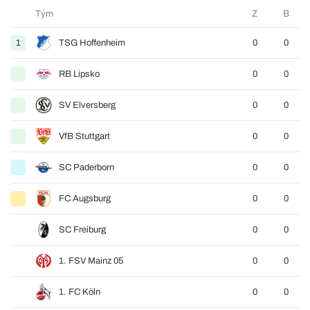
Tým
Z
B
1
TSG Hoffenheim
0
0
RB Lipsko
0
0
SV Elversberg
0
0
VfB Stuttgart
0
0
SC Paderborn
0
0
FC Augsburg
0
0
SC Freiburg
0
0
1. FSV Mainz 05
0
0
1. FC Köln
0
0