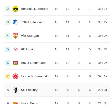
2
Borussia Dortmund
19
12
6
1
38 : 17
3
TSG Hoffenheim
18
11
3
4
38 : 22
4
VfB Stuttgart
19
11
3
5
36 : 26
5
RB Lipsko
18
11
2
5
36 : 24
6
Bayer Leverkusen
18
10
2
6
35 : 25
7
Eintracht Frankfurt
19
7
6
6
39 : 42
8
SC Freiburg
18
6
6
6
29 : 31
9
Union Berlín
19
6
6
7
24 : 30