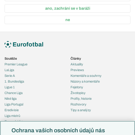
ano, zachrání se v baráži
ne
Soutěže
Články
Premier League
Aktuality
LaLiga
Previews
Serie A
Komentáře a souhrny
1. Bundesliga
Názory a komentáře
Ligue 1
Fejetony
Chance Liga
Životopisy
Niké liga
Profily, historie
Liga Portugal
Rozhovory
Eredivisie
Tipy a analýzy
Liga mistrů
Evropská liga
Reprezentace
Konferenční liga
Česko
Ochrana vašich osobních údajů nás
Mistrovství světa
Slovensko