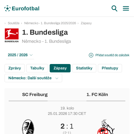
Soutěže
Německo - 1. Bundesliga 2025/2026
Zápasy
1. Bundesliga
Německo - 1. Bundesliga
2025 / 2026
Přidat soutěž do záložek
Zprávy
Tabulky
Zápasy
Statistiky
Přestupy
Německo: Další soutěže
SC Freiburg
1. FC Köln
19. kolo
25.01.2026 17:30 CET
2
: 1
(2:1)