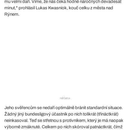
mu velmi daří. Víme, že nás čeká hodně náročných devadesát
minut," prohlásil Lukas Kwasniok, kouč celku z města nad
Rýnem.
Jeho svěřencům se nedaří optimálně bránit standardní situace.
Žádný jiný bundesligový účastník po nich tolikrát (třináctkrát)
neinkasoval. Teď se střetnou s protivníkem, který je má naopak
výborně zmáknuté. Celkem po nich skóroval patnáctkrát, čímž