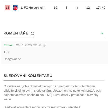
18
1. FC Heidenheim
19
3
4
12
17 : 42
KOMENTÁŘE (1)
Elmas
24.01.2026
22:36
1:0
Reagovat
SLEDOVÁNÍ KOMENTÁŘŮ
Chcete-li se rychle dovědět o nových komentářích k tomuto článku,
přidejte si jej ke svým sledovaným. Upozornění na nové komentáře pak
najdete ve svém osobním boxu Můj EuroFotbal v pravé části hlavičky
webu.
Sledovat komentáře mohou pouze registrovaní uživatelé.