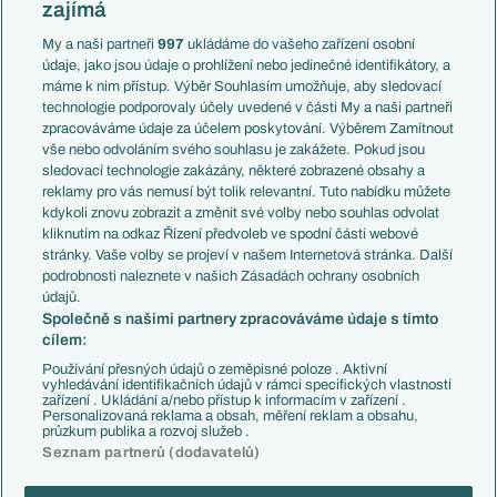
zajímá
Liga národů
Anglie
Francie
My a naši partneři
997
ukládáme do vašeho zařízení osobní
Témata
Itálie
údaje, jako jsou údaje o prohlížení nebo jedinečné identifikátory, a
Představení týmů MS
Německo
máme k nim přístup. Výběr Souhlasím umožňuje, aby sledovací
EuroSkauting
Španělsko
technologie podporovaly účely uvedené v části My a naši partneři
PL v kostce
Argentina
zpracováváme údaje za účelem poskytování. Výběrem Zamítnout
Evropské koeficienty
Brazílie
vše nebo odvoláním svého souhlasu je zakážete. Pokud jsou
Přestupy
sledovací technologie zakázány, některé zobrazené obsahy a
Přestupové spekulace
reklamy pro vás nemusí být tolik relevantní. Tuto nabídku můžete
Přestupy
Zranění
kdykoli znovu zobrazit a změnit své volby nebo souhlas odvolat
Zápasy
kliknutím na odkaz Řízení předvoleb ve spodní části webové
Livescore
stránky. Vaše volby se projeví v našem Internetová stránka. Další
Kluby
Tipovací soutěž
podrobnosti naleznete v našich Zásadách ochrany osobních
Arsenal FC
Fotbal TV
údajů.
Chelsea FC
Společně s našimi partnery zpracováváme údaje s tímto
Manchester United
cílem:
AC Milán
Juventus FC
Používání přesných údajů o zeměpisné poloze . Aktivní
Bayern Mnichov
vyhledávání identifikačních údajů v rámci specifických vlastností
zařízení . Ukládání a/nebo přístup k informacím v zařízení .
FC Barcelona
Personalizovaná reklama a obsah, měření reklam a obsahu,
Real Madrid
průzkum publika a rozvoj služeb .
Seznam partnerů (dodavatelů)