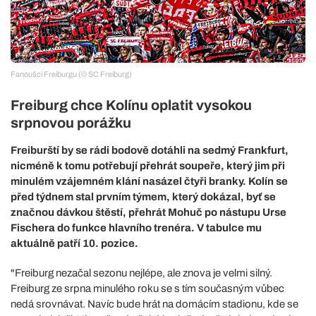
Fanoušci Freiburgu (© SC Freiburg)
Freiburg chce Kolínu oplatit vysokou
srpnovou porážku
Freiburští by se rádi bodově dotáhli na sedmý Frankfurt,
nicméně k tomu potřebují přehrát soupeře, který jim při
minulém vzájemném klání nasázel čtyři branky. Kolín se
před týdnem stal prvním týmem, který dokázal, byť se
značnou dávkou štěstí, přehrát Mohuč po nástupu Urse
Fischera do funkce hlavního trenéra. V tabulce mu
aktuálně patří 10. pozice.
"Freiburg nezačal sezonu nejlépe, ale znova je velmi silný.
Freiburg ze srpna minulého roku se s tím současným vůbec
nedá srovnávat. Navíc bude hrát na domácím stadionu, kde se