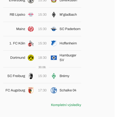
Elversberg
15:30
Leverkusen
RB Lipsko
15:30
M'gladbach
Mainz
15:30
SC Paderborn
1. FC Köln
15:30
Hoffenheim
Hamburger
Dortmund
18:30
SV
30.08.
SC Freiburg
15:30
Brémy
FC Augsburg
17:30
Schalke 04
Kompletní výsledky