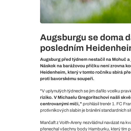
Augsburgu se doma daří
posledním Heidenhe
Augsburg před týdnem nestačil na Mohuč a j
Náskok na barážovou příčku není zrovna komf
Heidenheim, který v tomto ročníku sbírá pře
proti bavorskému soupeři.
"V uplynulých týdnech se jim dařilo vcelku pra
riziko. V Michaelu Gregoritschovi našli skv
centrovanými míči,"
prohlásil trenér 1. FC Fra
protivníkových slabin je bránění standardních si
Mančaft z Voith-Areny nezvládnul navázat na kv
přenechal všechny body Hamburku, který tím 