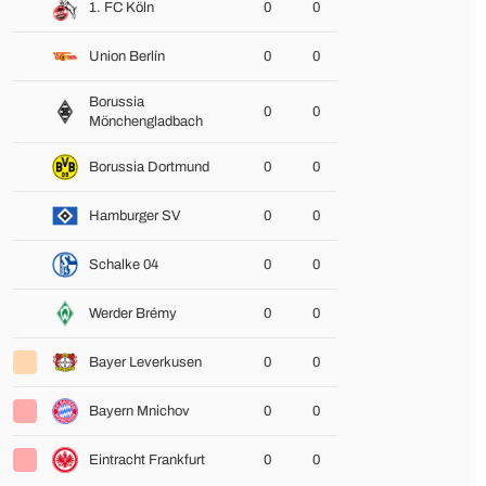
1. FC Köln
0
0
Union Berlín
0
0
Borussia
0
0
Mönchengladbach
Borussia Dortmund
0
0
Hamburger SV
0
0
Schalke 04
0
0
Werder Brémy
0
0
Bayer Leverkusen
0
0
Bayern Mnichov
0
0
Eintracht Frankfurt
0
0