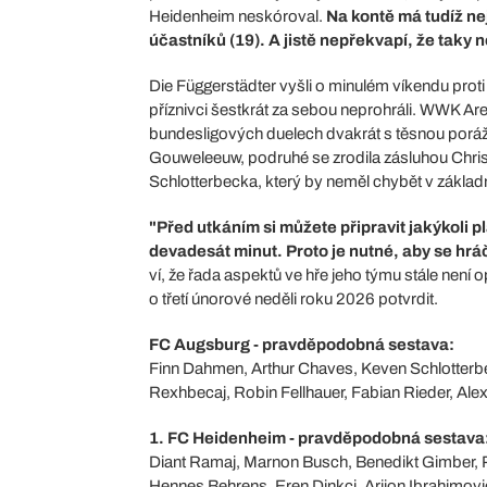
Heidenheim neskóroval.
Na kontě má tudíž n
účastníků (19). A jistě nepřekvapí, že taky 
Die Függerstädter vyšli o minulém víkendu prot
příznivci šestkrát za sebou neprohráli. WWK Ar
bundesligových duelech dvakrát s těsnou porážk
Gouweleeuw, podruhé se zrodila zásluhou Chris
Schlotterbecka, který by neměl chybět v základ
"Před utkáním si můžete připravit jakýkoli 
devadesát minut. Proto je nutné, aby se hráč
ví, že řada aspektů ve hře jeho týmu stále není o
o třetí únorové neděli roku 2026 potvrdit.
FC Augsburg - pravděpodobná sestava:
Finn Dahmen, Arthur Chaves, Keven Schlotterb
Rexhbecaj, Robin Fellhauer, Fabian Rieder, Ale
1. FC Heidenheim - pravděpodobná sestava
Diant Ramaj, Marnon Busch, Benedikt Gimber, P
Hennes Behrens, Eren Dinkci, Arijon Ibrahimović