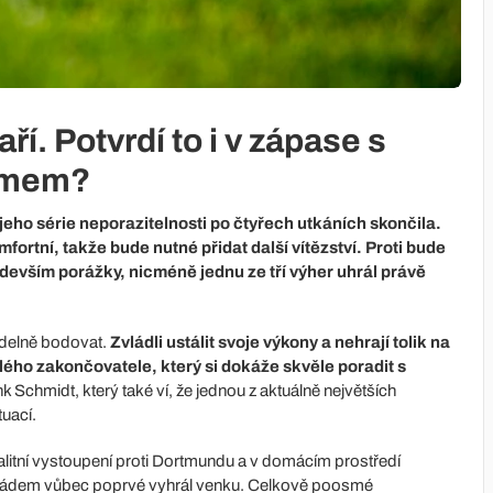
. Potvrdí to i v zápase s
imem?
eho série neporazitelnosti po čtyřech utkáních skončila.
ortní, takže bude nutné přidat další vítězství. Proti bude
devším porážky, nicméně jednu ze tří výher uhrál právě
videlně bodovat.
Zvládli ustálit svoje výkony a nehrají tolik na
ělého zakončovatele, který si dokáže skvěle poradit s
nk Schmidt, který také ví, že jednou z aktuálně největších
tuací.
alitní vystoupení proti Dortmundu a v domácím prostředí
pádem vůbec poprvé vyhrál venku. Celkově poosmé