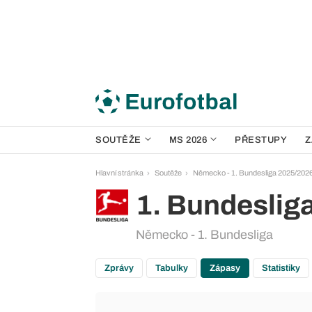
SOUTĚŽE
MS 2026
PŘESTUPY
Z
Hlavní stránka
Soutěže
Německo - 1. Bundesliga 2025/202
1. Bundeslig
Německo - 1. Bundesliga
Zprávy
Tabulky
Zápasy
Statistiky