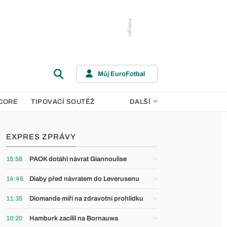
Můj EuroFotbal
CORE
TIPOVACÍ SOUTĚŽ
DALŠÍ
EXPRES ZPRÁVY
15:58
PAOK dotáhl návrat Giannoulise
14:46
Diaby před návratem do Leverusenu
11:35
Diomande míří na zdravotní prohlídku
10:20
Hamburk zacílil na Bornauwa