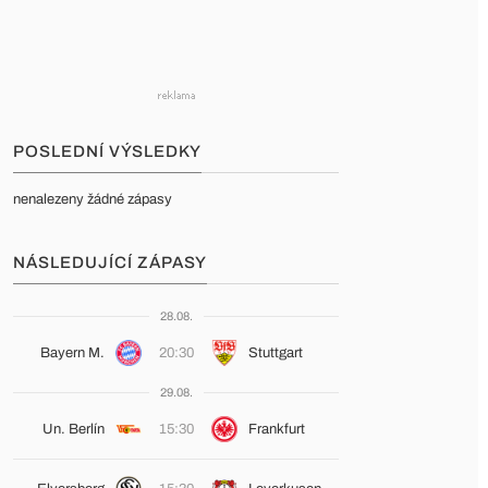
POSLEDNÍ VÝSLEDKY
nenalezeny žádné zápasy
NÁSLEDUJÍCÍ ZÁPASY
28.08.
Bayern M.
20:30
Stuttgart
29.08.
Un. Berlín
15:30
Frankfurt