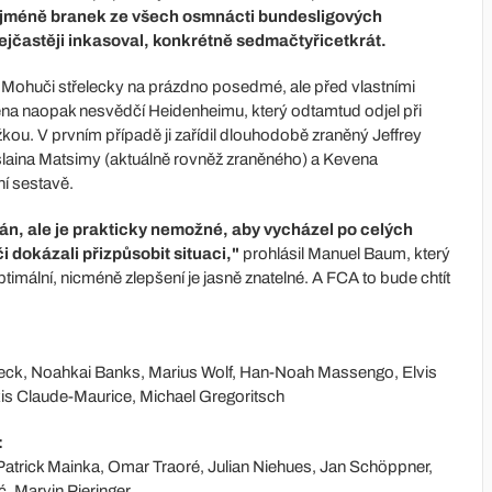
ejméně branek ze všech osmnácti bundesligových
nejčastěji inkasoval, konkrétně sedmačtyřicetkrát.
i Mohuči střelecky na prázdno posedmé, ale před vlastními
ena naopak nesvědčí Heidenheimu, který odtamtud odjel při
ou. V prvním případě ji zařídil dlouhodobě zraněný Jeffrey
laina Matsimy (aktuálně rovněž zraněného) a Kevena
ní sestavě.
plán, ale je prakticky nemožné, aby vycházel po celých
i dokázali přizpůsobit situaci,"
prohlásil Manuel Baum, který
ptimální, nicméně zlepšení je jasně znatelné. A FCA to bude chtít
eck, Noahkai Banks, Marius Wolf, Han-Noah Massengo, Elvis
xis Claude-Maurice, Michael Gregoritsch
:
atrick Mainka, Omar Traoré, Julian Niehues, Jan Schöppner,
, Marvin Pieringer