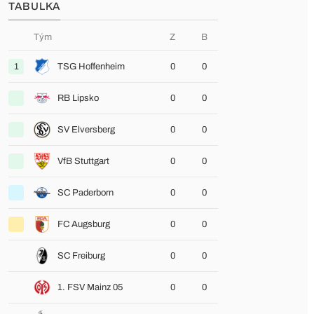
TABULKA
Tým
Z
B
1
TSG Hoffenheim
0
0
RB Lipsko
0
0
SV Elversberg
0
0
VfB Stuttgart
0
0
SC Paderborn
0
0
FC Augsburg
0
0
SC Freiburg
0
0
1. FSV Mainz 05
0
0