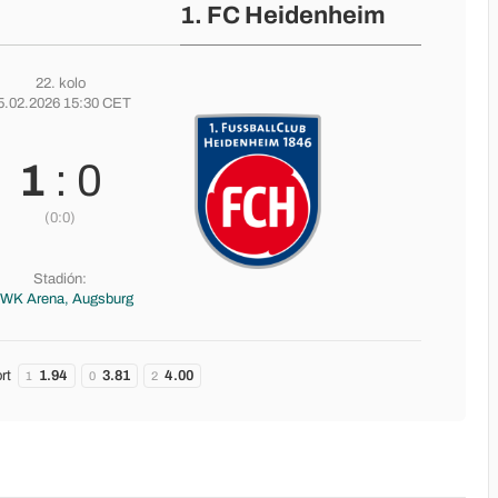
1. FC Heidenheim
22. kolo
5.02.2026 15:30 CET
1
: 0
(0:0)
Stadión:
WK Arena, Augsburg
rt
1.94
3.81
4.00
1
0
2