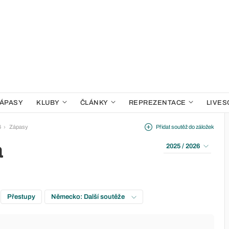
ÁPASY
KLUBY
ČLÁNKY
REPREZENTACE
LIVES
6
Zápasy
Přidat soutěž do záložek
a
2025 / 2026
Přestupy
Německo: Další soutěže