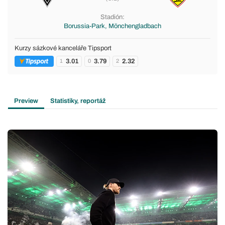
Stadión:
Borussia-Park, Mönchengladbach
Kurzy sázkové kanceláře Tipsport
3.01
3.79
2.32
1
0
2
Preview
Statistiky, reportáž