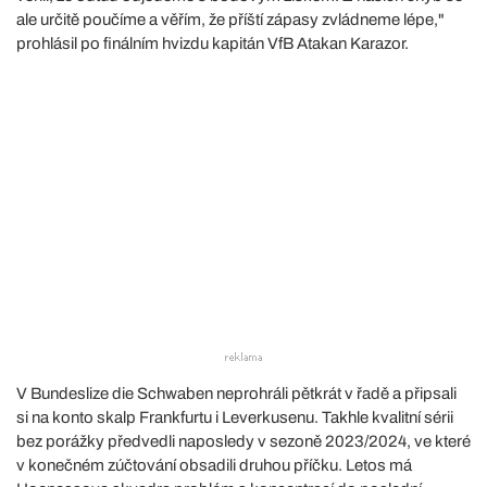
ale určitě poučíme a věřím, že příští zápasy zvládneme lépe,"
prohlásil po finálním hvizdu kapitán VfB Atakan Karazor.
V Bundeslize die Schwaben neprohráli pětkrát v řadě a připsali
si na konto skalp Frankfurtu i Leverkusenu. Takhle kvalitní sérii
bez porážky předvedli naposledy v sezoně 2023/2024, ve které
v konečném zúčtování obsadili druhou příčku. Letos má