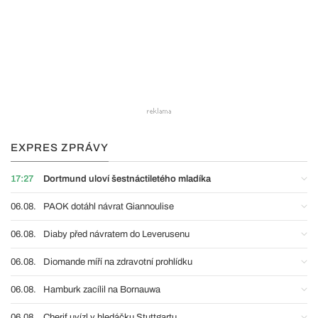
EXPRES ZPRÁVY
17:27
Dortmund uloví šestnáctiletého mladíka
06.08.
PAOK dotáhl návrat Giannoulise
06.08.
Diaby před návratem do Leverusenu
06.08.
Diomande míří na zdravotní prohlídku
06.08.
Hamburk zacílil na Bornauwa
06.08.
Cherif uvízl v hledáčku Stuttgartu