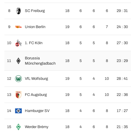
8
SC Freiburg
18
6
6
6
29 : 31
9
Union Berlín
19
6
6
7
24 : 30
10
1. FC Köln
18
5
5
8
27 : 30
Borussia
11
18
5
5
8
23 : 29
Mönchengladbach
12
VfL Wolfsburg
19
5
4
10
28 : 41
13
FC Augsburg
19
5
4
10
22 : 36
14
Hamburger SV
18
4
6
8
17 : 27
15
Werder Brémy
18
4
6
8
21 : 35