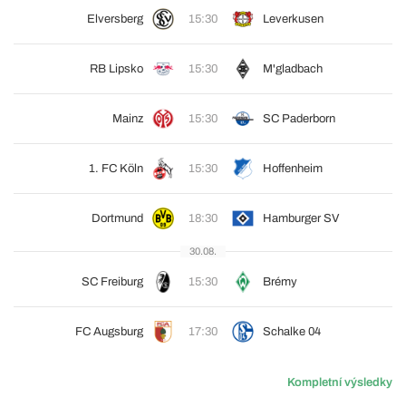
Elversberg
15:30
Leverkusen
RB Lipsko
15:30
M'gladbach
Mainz
15:30
SC Paderborn
1. FC Köln
15:30
Hoffenheim
Dortmund
18:30
Hamburger SV
30.08.
SC Freiburg
15:30
Brémy
FC Augsburg
17:30
Schalke 04
Kompletní výsledky