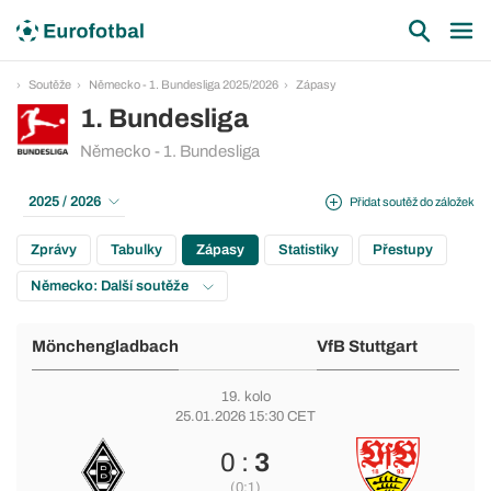
Soutěže
Německo - 1. Bundesliga 2025/2026
Zápasy
1. Bundesliga
Německo - 1. Bundesliga
2025 / 2026
Přidat soutěž do záložek
Zprávy
Tabulky
Zápasy
Statistiky
Přestupy
Německo: Další soutěže
Mönchengladbach
VfB Stuttgart
19. kolo
25.01.2026 15:30 CET
0 :
3
(0:1)