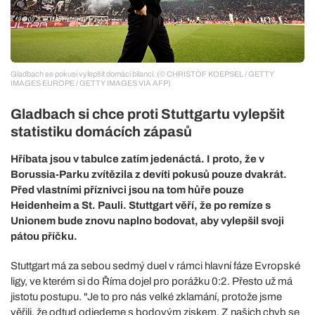
Gladbach se pokusí vylepšit domácí bilanci. (© CHRISTOF KOEPSEL / GETTY
IMAGES EUROPE / GETTY IMAGES VIA AFP)
Gladbach si chce proti Stuttgartu vylepšit
statistiku domácích zápasů
Hříbata jsou v tabulce zatím jedenáctá. I proto, že v
Borussia-Parku zvítězila z devíti pokusů pouze dvakrát.
Před vlastními příznivci jsou na tom hůře pouze
Heidenheim a St. Pauli. Stuttgart věří, že po remíze s
Unionem bude znovu naplno bodovat, aby vylepšil svoji
pátou příčku.
Stuttgart má za sebou sedmý duel v rámci hlavní fáze Evropské
ligy, ve kterém si do Říma dojel pro porážku 0:2. Přesto už má
jistotu postupu. "Je to pro nás velké zklamání, protože jsme
věřili, že odtud odjedeme s bodovým ziskem. Z našich chyb se