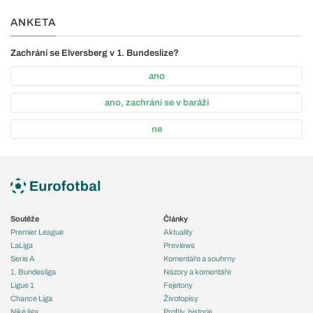
ANKETA
Zachrání se Elversberg v 1. Bundeslize?
ano
ano, zachrání se v baráži
ne
Soutěže
Články
Premier League
Aktuality
LaLiga
Previews
Serie A
Komentáře a souhrny
1. Bundesliga
Názory a komentáře
Ligue 1
Fejetony
Chance Liga
Životopisy
Niké liga
Profily, historie