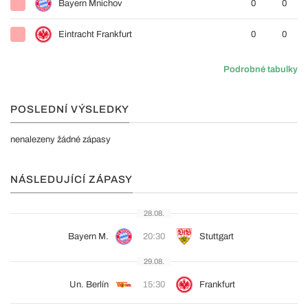
Bayern Mnichov
0
0
Eintracht Frankfurt
0
0
Podrobné tabulky
POSLEDNÍ VÝSLEDKY
nenalezeny žádné zápasy
NÁSLEDUJÍCÍ ZÁPASY
28.08.
Bayern M.
20:30
Stuttgart
29.08.
Un. Berlín
15:30
Frankfurt