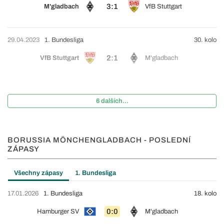
3:1
M'gladbach
VfB Stuttgart
29.04.2023
1. Bundesliga
30. kolo
2:1
VfB Stuttgart
M'gladbach
6 dalších...
BORUSSIA MÖNCHENGLADBACH - POSLEDNÍ
ZÁPASY
Všechny zápasy
1. Bundesliga
17.01.2026
1. Bundesliga
18. kolo
0:0
Hamburger SV
M'gladbach