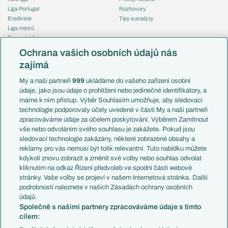
Liga Portugal
Rozhovory
Eredivisie
Tipy a analýzy
Liga mistrů
Evropská liga
Reprezentace
Konferenční liga
Česko
Ochrana vašich osobních údajů nás
Mistrovství světa
Slovensko
zajímá
Liga národů
Anglie
Francie
My a naši partneři
999
ukládáme do vašeho zařízení osobní
Témata
Itálie
údaje, jako jsou údaje o prohlížení nebo jedinečné identifikátory, a
Představení týmů MS
Německo
máme k nim přístup. Výběr Souhlasím umožňuje, aby sledovací
EuroSkauting
Španělsko
technologie podporovaly účely uvedené v části My a naši partneři
PL v kostce
Argentina
zpracováváme údaje za účelem poskytování. Výběrem Zamítnout
Evropské koeficienty
Brazílie
vše nebo odvoláním svého souhlasu je zakážete. Pokud jsou
Přestupy
sledovací technologie zakázány, některé zobrazené obsahy a
Přestupové spekulace
reklamy pro vás nemusí být tolik relevantní. Tuto nabídku můžete
Přestupy
Zranění
kdykoli znovu zobrazit a změnit své volby nebo souhlas odvolat
Zápasy
kliknutím na odkaz Řízení předvoleb ve spodní části webové
Livescore
stránky. Vaše volby se projeví v našem Internetová stránka. Další
Kluby
Tipovací soutěž
podrobnosti naleznete v našich Zásadách ochrany osobních
Arsenal FC
Fotbal TV
údajů.
Chelsea FC
Společně s našimi partnery zpracováváme údaje s tímto
Manchester United
cílem:
AC Milán
Juventus FC