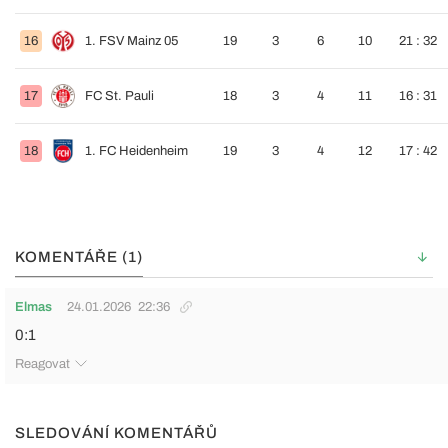
16
1. FSV Mainz 05
19
3
6
10
21 : 32
17
FC St. Pauli
18
3
4
11
16 : 31
18
1. FC Heidenheim
19
3
4
12
17 : 42
KOMENTÁŘE (1)
Elmas
24.01.2026
22:36
0:1
Reagovat
SLEDOVÁNÍ KOMENTÁŘŮ