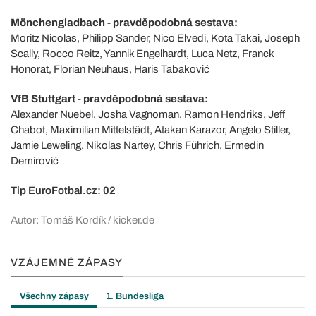
Mönchengladbach - pravděpodobná sestava:
Moritz Nicolas, Philipp Sander, Nico Elvedi, Kota Takai, Joseph
Scally, Rocco Reitz, Yannik Engelhardt, Luca Netz, Franck
Honorat, Florian Neuhaus, Haris Tabaković
VfB Stuttgart - pravděpodobná sestava:
Alexander Nuebel, Josha Vagnoman, Ramon Hendriks, Jeff
Chabot, Maximilian Mittelstädt, Atakan Karazor, Angelo Stiller,
Jamie Leweling, Nikolas Nartey, Chris Führich, Ermedin
Demirović
Tip EuroFotbal.cz: 02
Autor: Tomáš Kordík / kicker.de
VZÁJEMNÉ ZÁPASY
Všechny zápasy
1. Bundesliga