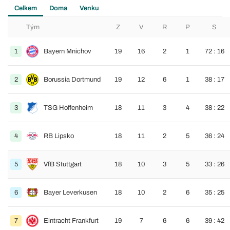
Celkem
Doma
Venku
Tým
Z
V
R
P
S
1
Bayern Mnichov
19
16
2
1
72 : 16
2
Borussia Dortmund
19
12
6
1
38 : 17
3
TSG Hoffenheim
18
11
3
4
38 : 22
4
RB Lipsko
18
11
2
5
36 : 24
5
VfB Stuttgart
18
10
3
5
33 : 26
6
Bayer Leverkusen
18
10
2
6
35 : 25
7
Eintracht Frankfurt
19
7
6
6
39 : 42