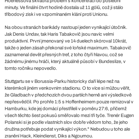
Hoenessova skvadra problém s koncentrací do poslední
minuty. Ve finální čtvrt hodině dostala už 11 gólů, což ji stálo
tříbodový zisk i ve vzpomínaném klání proti Unionu.
Na obou stranách barikády nastoupí jeden vynikající útočník.
Jak Denis Undav, tak Haris Tabakovič jsou navíc velmi
produktivní. První jmenovaný ve 14 duelech skóroval 10krát,
takže o jeden zásah překonal své loňské maximum. Tabakovič
zaznamenal devět přesných tref, z toho čtyři hlavou, což se
žádnému jinému hráči, který aktuálně působí v Bundeslize, v
tomto ročníku nepovedlo.
Stuttgartu se v Borussia-Parku historicky daří lépe než na
kterémkoli jiném venkovním stadionu. O to více si můžou věřit,
že Gladbach v předchozích dvou partiích herně ani výsledkově
nepřesvědčil. Po prohře 1:5 s Hoffenheimem pouze remizoval v
Hamburku, kde jej domácí přestříleli v poměru 27:6, přičemž
všech těchto šest pokusů směřovalo mezi tři tyče. Trenér Eugen
Polanski si je podle vlastních slov dobře vědom toho, že jeho
družina potřebuje podat vynikající výkon." Nebudou u toho ale
zranění Hack, Kleindienst, Diks a Ngoumou.