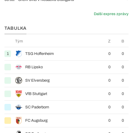
Další expres zprávy
TABULKA
Tým
Z
B
1
TSG Hoffenheim
0
0
RB Lipsko
0
0
SV Elversberg
0
0
VfB Stuttgart
0
0
SC Paderborn
0
0
FC Augsburg
0
0