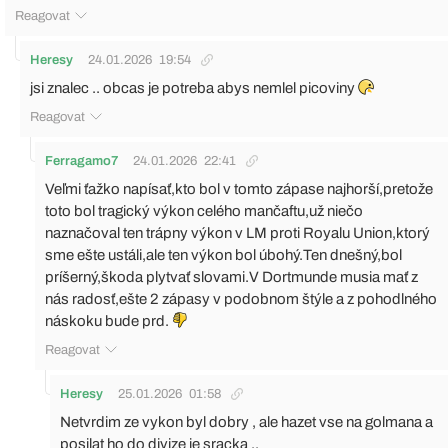
Reagovat
Heresy
24.01.2026
19:54
jsi znalec .. obcas je potreba abys nemlel picoviny
Reagovat
Ferragamo7
24.01.2026
22:41
Veľmi ťažko napísať,kto bol v tomto zápase najhorší,pretože
toto bol tragický výkon celého mančaftu,už niečo
naznačoval ten trápny výkon v LM proti Royalu Union,ktorý
sme ešte ustáli,ale ten výkon bol úbohý.Ten dnešný,bol
príšerný,škoda plytvať slovami.V Dortmunde musia mať z
nás radosť,ešte 2 zápasy v podobnom štýle a z pohodlného
náskoku bude prd.
Reagovat
Heresy
25.01.2026
01:58
Netvrdim ze vykon byl dobry , ale hazet vse na golmana a
posilat ho do divize je sracka ..