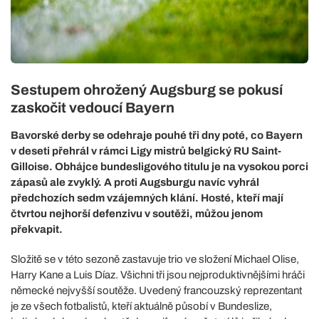
Sestupem ohrožený Augsburg se pokusí
zaskočit vedoucí Bayern
Bavorské derby se odehraje pouhé tři dny poté, co Bayern
v deseti přehrál v rámci Ligy mistrů belgický RU Saint-
Gilloise. Obhájce bundesligového titulu je na vysokou porci
zápasů ale zvyklý. A proti Augsburgu navíc vyhrál
předchozích sedm vzájemných klání. Hosté, kteří mají
čtvrtou nejhorší defenzivu v soutěži, můžou jenom
překvapit.
Složitě se v této sezoně zastavuje trio ve složení Michael Olise,
Harry Kane a Luis Díaz. Všichni tři jsou nejproduktivnějšími hráči
německé nejvyšší soutěže. Uvedený francouzský reprezentant
je ze všech fotbalistů, kteří aktuálně působí v Bundeslize,