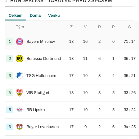
1. BUNDESLIGA - TABULKA PŘED ZÁPASEM
Celkem
Doma
Venku
Tým
Z
V
R
P
S
1
Bayern Mnichov
18
16
2
0
71 : 14
2
Borussia Dortmund
18
11
6
1
35 : 17
3
TSG Hoffenheim
17
10
3
4
35 : 21
4
VfB Stuttgart
18
10
3
5
33 : 26
5
RB Lipsko
17
10
2
5
33 : 24
6
Bayer Leverkusen
17
9
2
6
34 : 25