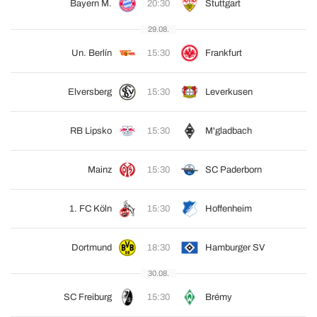
Bayern M.
20:30
Stuttgart
29.08.
Un. Berlín
15:30
Frankfurt
Elversberg
15:30
Leverkusen
RB Lipsko
15:30
M'gladbach
Mainz
15:30
SC Paderborn
1. FC Köln
15:30
Hoffenheim
Dortmund
18:30
Hamburger SV
30.08.
SC Freiburg
15:30
Brémy