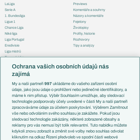
LaLiga
Previews
Serie A
Komentáře a souhrny
1. Bundesliga
Názory a komentáře
Ligue 1
Fejetony
Chance Liga
Životopisy
Niké liga
Profily, historie
Liga Portugal
Rozhovory
Eredivisie
Tipy a analýzy
Liga mistrů
Evropská liga
Reprezentace
Konferenční liga
Česko
Ochrana vašich osobních údajů nás
Mistrovství světa
Slovensko
zajímá
Liga národů
Anglie
Francie
My a naši partneři
997
ukládáme do vašeho zařízení osobní
Témata
Itálie
údaje, jako jsou údaje o prohlížení nebo jedinečné identifikátory, a
Představení týmů MS
Německo
máme k nim přístup. Výběr Souhlasím umožňuje, aby sledovací
EuroSkauting
Španělsko
technologie podporovaly účely uvedené v části My a naši partneři
PL v kostce
Argentina
zpracováváme údaje za účelem poskytování. Výběrem Zamítnout
Evropské koeficienty
Brazílie
vše nebo odvoláním svého souhlasu je zakážete. Pokud jsou
Přestupy
sledovací technologie zakázány, některé zobrazené obsahy a
Přestupové spekulace
reklamy pro vás nemusí být tolik relevantní. Tuto nabídku můžete
Přestupy
Zranění
kdykoli znovu zobrazit a změnit své volby nebo souhlas odvolat
Zápasy
kliknutím na odkaz Řízení předvoleb ve spodní části webové
Livescore