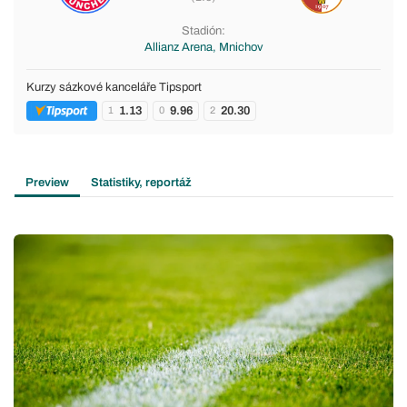
Stadión:
Allianz Arena, Mnichov
Kurzy sázkové kanceláře Tipsport
1.13
9.96
20.30
1
0
2
Preview
Statistiky, reportáž