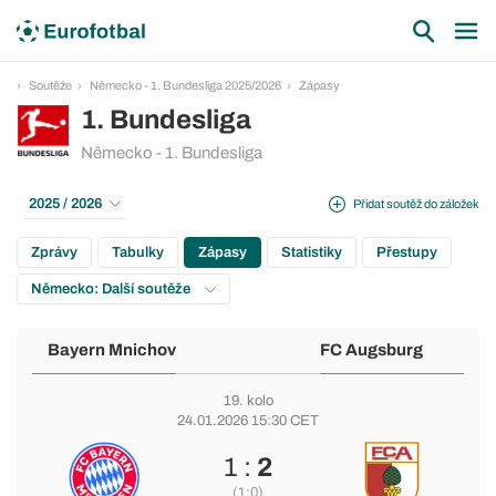
Soutěže
Německo - 1. Bundesliga 2025/2026
Zápasy
1. Bundesliga
Německo - 1. Bundesliga
2025 / 2026
Přidat soutěž do záložek
Zprávy
Tabulky
Zápasy
Statistiky
Přestupy
Německo: Další soutěže
Bayern Mnichov
FC Augsburg
19. kolo
24.01.2026 15:30 CET
1 :
2
(1:0)