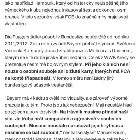
jako například Hamburk, který od historicky nejúspěšnějšího
německého klubu nejednou inkasoval šest a dokonce i osm
branek. V této sezoně si však FCB do značné míry hraje svoji
vlastní ligu.
Die Fuggerstädter působí v Bundeslize nepřetržitě od ročníku
2011/2012. Za tu dobu zvládli Bayern přehrát čtyřikrát. Svěřenci
Vincenta Kompany dosud ztratili pouze s Mohučí a s Unionem,
kterým se v té době jinak vůbec nedařilo. Celek z WWK Areny se
prezentuje nesmírně bojovným stylem.
Při jeho kláních není
nouze o osobní souboje ani o žluté karty, kterých má FCA
na kontě třiapadesát.
V tomto směru není žádný jiný
bundesligový účastník trestanější.
"Bayern má v kádru skvělé individuality, ale zároveň výborně
pracuje jako tým. Proto jsou tak nebezpeční. Mají neustálý hlad
po gólech a po vítězstvích.
Na trávník musíme přinést naši
sílu. Je třeba hrát kompaktně a agresivně v osobních
soubojích. Musíme neustále narušovat jejich rytmus a
nesmíme se bát zaútočit,"
nechal se slyšet Manuel Baum,
který postrádá Bankse, Matsimu a Gouweleeuwa, takže by v