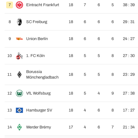
7
Eintracht Frankfurt
18
7
6
5
38 : 39
8
SC Freiburg
18
6
6
6
29 : 31
9
Union Berlín
18
6
6
6
24 : 27
10
1. FC Köln
18
5
5
8
27 : 30
Borussia
11
18
5
5
8
23 : 29
Mönchengladbach
12
VfL Wolfsburg
18
5
4
9
27 : 38
13
Hamburger SV
18
4
6
8
17 : 27
14
Werder Brémy
17
4
6
7
21 : 34