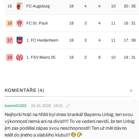
15
FC Augsburg
18
4
4
10
20 : 35
16
FC St. Pauli
18
3
4
11
16 : 31
17
1. FC Heidenheim
18
3
4
11
17 : 39
18
1. FSV Mainz 05
18
2
6
10
18 : 31
KOMENTÁŘE (4)
kammil1203
24.01.2026
18:01
Nejhorší hráč na hřišti byl dnes brankář Bayernu Urbig, ten svou
výkonností nemá ani na divizi!!!! To ve vedení nevidí, že ten Urbig
jim zas podělal zápas svou neschopností!! Ten už měl dávno
letět do jiného a slabšího klubu!!!