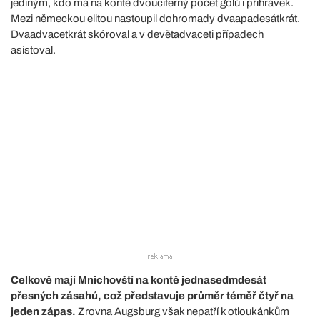
jediným, kdo má na kontě dvouciferný počet gólů i přihrávek.
Mezi německou elitou nastoupil dohromady dvaapadesátkrát.
Dvaadvacetkrát skóroval a v devětadvaceti případech
asistoval.
Celkově mají Mnichovští na kontě jednasedmdesát
přesných zásahů, což představuje průměr téměř čtyř na
jeden zápas.
Zrovna Augsburg však nepatří k otloukánkům