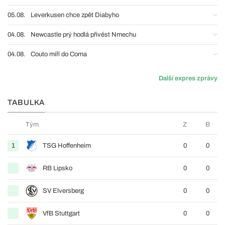
05.08.
Leverkusen chce zpět Diabyho
04.08.
Newcastle prý hodlá přivést Nmechu
04.08.
Couto míří do Coma
Další expres zprávy
TABULKA
Tým
Z
B
1
TSG Hoffenheim
0
0
RB Lipsko
0
0
SV Elversberg
0
0
VfB Stuttgart
0
0