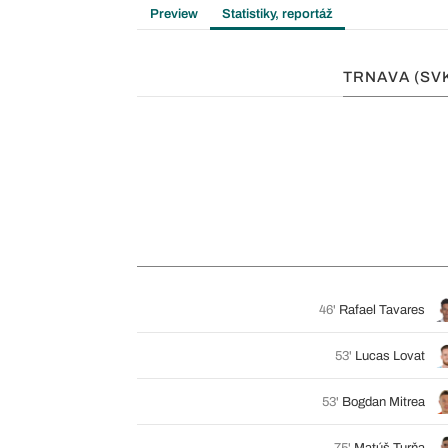
Preview
Statistiky, reportáž
TRNAVA (SV
46'
Rafael Tavares
53'
Lucas Lovat
53'
Bogdan Mitrea