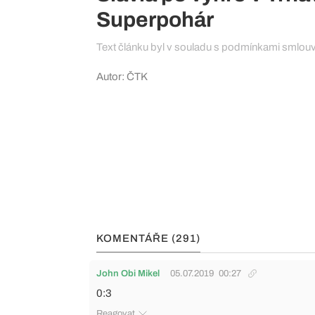
Superpohár
Text článku byl v souladu s podmínkami smlou
Autor: ČTK
KOMENTÁŘE (291)
John Obi Mikel
05.07.2019
00:27
0:3
Reagovat