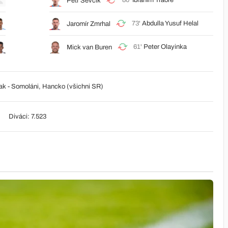
80'
Ibrahim Traoré
Petr Ševčík
73'
Abdulla Yusuf Helal
Jaromír Zmrhal
61'
Peter Olayinka
Mick van Buren
iak - Somoláni, Hancko (všichni SR)
Diváci: 7.523