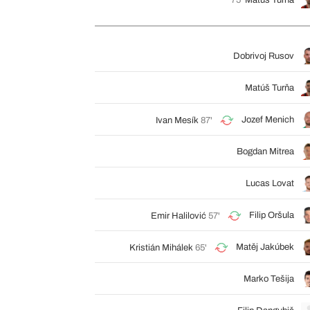
75'
Matúš Turňa
Dobrivoj Rusov
Matúš Turňa
Jozef Menich
Ivan Mesík
87'
Bogdan Mitrea
Lucas Lovat
Filip Oršula
Emir Halilović
57'
Matěj Jakúbek
Kristián Mihálek
65'
Marko Tešija