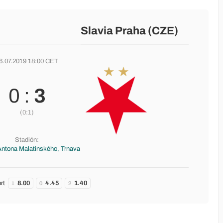
Slavia Praha (CZE)
6.07.2019 18:00 CET
0 :
3
(0:1)
Stadión:
Antona Malatinského, Trnava
rt
8.00
4.45
1.40
1
0
2