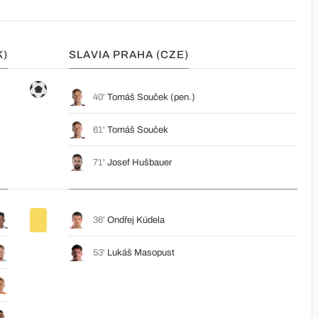
K)
SLAVIA PRAHA (CZE)
40'
Tomáš Souček
(pen.)
61'
Tomáš Souček
71'
Josef Hušbauer
36'
Ondřej Kúdela
53'
Lukáš Masopust