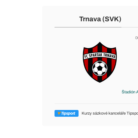
Trnava (SVK)
0
Štadión 
Kurzy sázkové kanceláře Tipspo