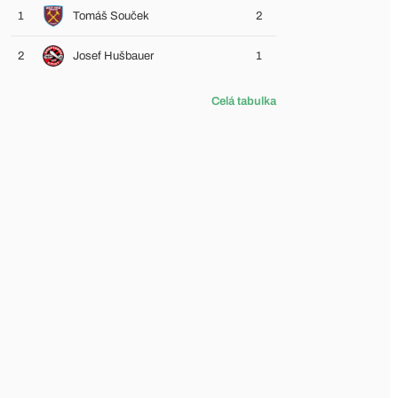
1
Tomáš Souček
2
2
Josef Hušbauer
1
Celá tabulka