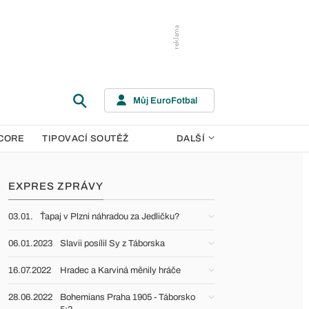
Můj EuroFotbal
CORE
TIPOVACÍ SOUTĚŽ
DALŠÍ
EXPRES ZPRÁVY
03.01.
Ťapaj v Plzni náhradou za Jedličku?
06.01.2023
Slavii posílil Sy z Táborska
16.07.2022
Hradec a Karviná měnily hráče
28.06.2022
Bohemians Praha 1905 - Táborsko