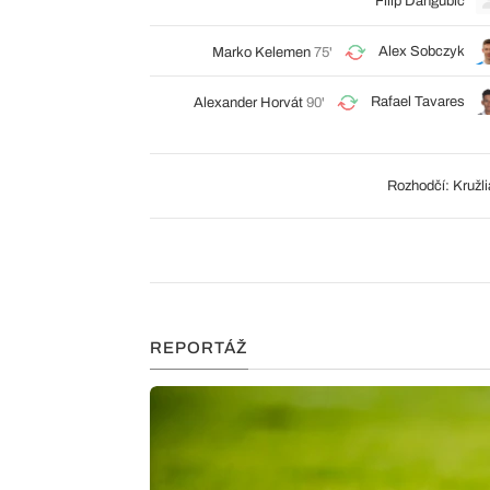
Filip Dangubič
Alex Sobczyk
Marko Kelemen
75'
Rafael Tavares
Alexander Horvát
90'
Rozhodčí: Kružl
REPORTÁŽ