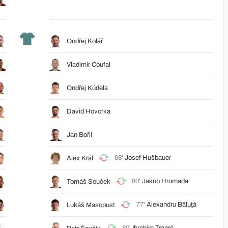
Ondřej Kolář
Vladimír Coufal
Ondřej Kúdela
David Hovorka
Jan Bořil
68'
Josef Hušbauer
Alex Král
80'
Jakub Hromada
Tomáš Souček
77'
Alexandru Băluţă
Lukáš Masopust