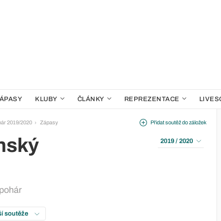
ÁPASY
KLUBY
ČLÁNKY
REPREZENTACE
LIVES
ár 2019/2020
Zápasy
Přidat soutěž do záložek
nský
2019 / 2020
pohár
ší soutěže