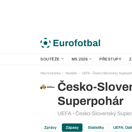
SOUTĚŽE
MS 2026
PŘESTUPY
Z
Hlavní stránka
Soutěže
UEFA - Česko-Slovenský Superpoh
Česko-Slove
Superpohár
UEFA - Česko-Slovenský Super
Zprávy
Zápasy
Statistiky
UEFA: Dal