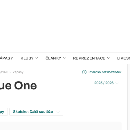
ÁPASY
KLUBY
ČLÁNKY
REPREZENTACE
LIVES
5/2026
Zápasy
Přidat soutěž do záložek
gue One
2025 / 2026
upy
Skotsko: Další soutěže