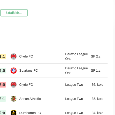
6 dalších...
Baráž o League
1:1
Clyde FC
SF 2.z
One
Baráž o League
2:0
Spartans FC
SF 1.z
One
5:0
Clyde FC
League Two
36. kolo
3:1
Annan Athletic
League Two
35. kolo
2:0
Dumbarton FC
League Two
34. kolo