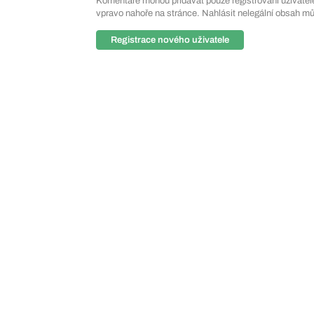
Komentáře mohou přidávat pouze registrovaní uživatelé. 
vpravo nahoře na stránce. Nahlásit nelegální obsah m
Registrace nového uživatele