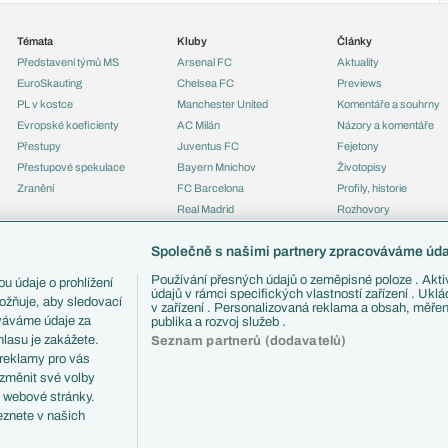
Témata
Kluby
Články
Představení týmů MS
Arsenal FC
Aktuality
EuroSkauting
Chelsea FC
Previews
PL v kostce
Manchester United
Komentáře a souhrny
Evropské koeficienty
AC Milán
Názory a komentáře
Přestupy
Juventus FC
Fejetony
Přestupové spekulace
Bayern Mnichov
Životopisy
Zranění
FC Barcelona
Profily, historie
Real Madrid
Rozhovory
Tipy a analýzy
Společně s našimi partnery zpracováváme údaj
Používání přesných údajů o zeměpisné poloze . Aktiv
u údaje o prohlížení
údajů v rámci specifických vlastností zařízení . Ukl
ožňuje, aby sledovací
v zařízení . Personalizovaná reklama a obsah, měře
ováváme údaje za
publika a rozvoj služeb .
lasu je zakážete.
Seznam partnerů (dodavatelů)
 reklamy pro vás
 změnit své volby
i webové stránky.
eznete v našich
ČTK.
RSS
Podmínky užití
Informace o zpracování osobních údajů
GDPR a žurn