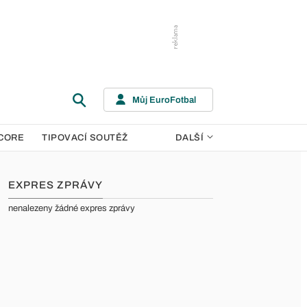
Můj EuroFotbal
CORE
TIPOVACÍ SOUTĚŽ
DALŠÍ
EXPRES ZPRÁVY
nenalezeny žádné expres zprávy