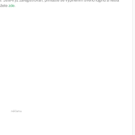
Jste-li již zaregistrován, přihlašte se vyplněním svého loginu a hesla
ůžete
zde
.