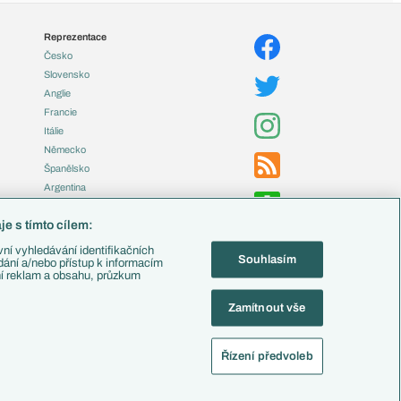
Reprezentace
Česko
Slovensko
Anglie
Francie
Itálie
Německo
Španělsko
Argentina
Brazílie
e s tímto cílem:
Přestupy
ní vyhledávání identifikačních
Souhlasím
Zápasy
ádání a/nebo přístup k informacím
ní reklam a obsahu, průzkum
Livescore
Tipovací soutěž
Zamítnout vše
Fotbal TV
Řízení předvoleb
alistika
Nastavení soukromí
Kontakt
Tiráž