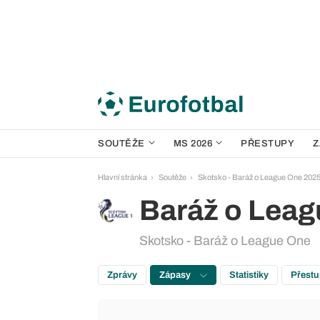
SOUTĚŽE
MS 2026
PŘESTUPY
Z
Hlavní stránka
Soutěže
Skotsko - Baráž o League One 202
Baráž o Lea
Skotsko - Baráž o League One
Zprávy
Zápasy
Statistiky
Přest