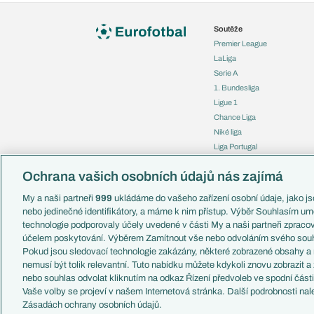
Soutěže
Premier League
LaLiga
Serie A
1. Bundesliga
Ligue 1
Chance Liga
Niké liga
Liga Portugal
Eredivisie
Ochrana vašich osobních údajů nás zajímá
Liga mistrů
Evropská liga
My a naši partneři
999
ukládáme do vašeho zařízení osobní údaje, jako jso
Konferenční liga
nebo jedinečné identifikátory, a máme k nim přístup. Výběr Souhlasím um
Mistrovství světa
technologie podporovaly účely uvedené v části My a naši partneři zprac
Liga národů
účelem poskytování. Výběrem Zamítnout vše nebo odvoláním svého souh
Pokud jsou sledovací technologie zakázány, některé zobrazené obsahy a
nemusí být tolik relevantní. Tuto nabídku můžete kdykoli znovu zobrazit a
nebo souhlas odvolat kliknutím na odkaz Řízení předvoleb ve spodní část
Vaše volby se projeví v našem Internetová stránka. Další podrobnosti nal
Copyright © 2001-2026 EuroFotbal.cz. Využíváme zpravodajství 
Zásadách ochrany osobních údajů.