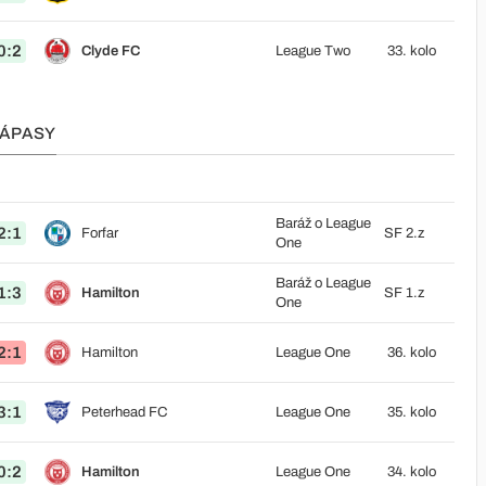
0:2
Clyde FC
League Two
33. kolo
ZÁPASY
Baráž o League
2:1
Forfar
SF 2.z
One
Baráž o League
1:3
Hamilton
SF 1.z
One
2:1
Hamilton
League One
36. kolo
3:1
Peterhead FC
League One
35. kolo
0:2
Hamilton
League One
34. kolo