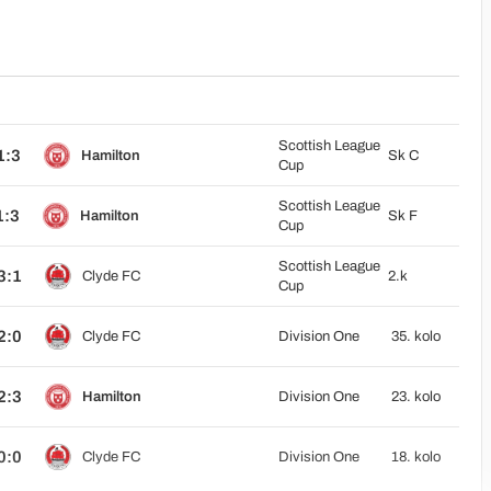
Scottish League
1:3
Hamilton
Sk C
Cup
Scottish League
1:3
Hamilton
Sk F
Cup
Scottish League
3:1
Clyde FC
2.k
Cup
2:0
Clyde FC
Division One
35. kolo
2:3
Hamilton
Division One
23. kolo
0:0
Clyde FC
Division One
18. kolo