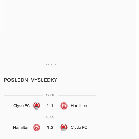
POSLEDNÍ VÝSLEDKY
12.05.
1:1
Clyde FC
Hamilton
15.05.
4:3
Hamilton
Clyde FC