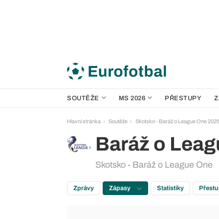
SOUTĚŽE
MS 2026
PŘESTUPY
Z
Hlavní stránka
Soutěže
Skotsko - Baráž o League One 202
Baráž o Lea
Skotsko - Baráž o League One
Zprávy
Zápasy
Statistiky
Přest