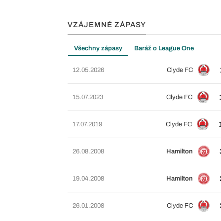
VZÁJEMNÉ ZÁPASY
Všechny zápasy
Baráž o League One
12.05.2026
Clyde FC
15.07.2023
Clyde FC
17.07.2019
Clyde FC
26.08.2008
Hamilton
19.04.2008
Hamilton
26.01.2008
Clyde FC