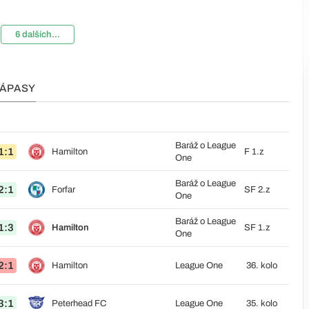
6 dalších...
ZÁPASY
Baráž o League
1:1
Hamilton
F 1.z
One
Baráž o League
2:1
Forfar
SF 2.z
One
Baráž o League
1:3
Hamilton
SF 1.z
One
2:1
Hamilton
League One
36. kolo
3:1
Peterhead FC
League One
35. kolo