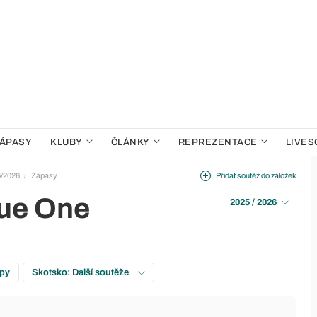
ÁPASY
KLUBY
ČLÁNKY
REPREZENTACE
LIVES
5/2026
Zápasy
Přidat soutěž do záložek
gue One
2025 / 2026
upy
Skotsko: Další soutěže