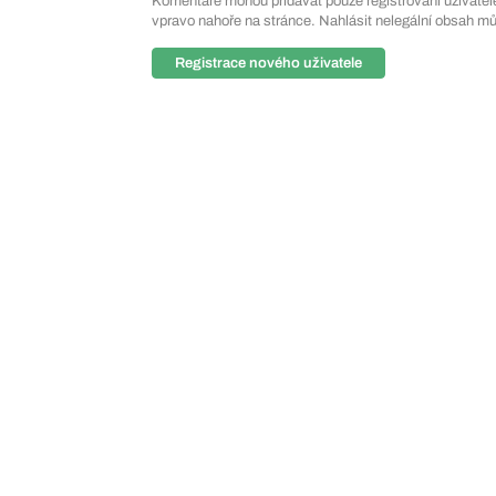
Komentáře mohou přidávat pouze registrovaní uživatelé. 
vpravo nahoře na stránce. Nahlásit nelegální obsah m
Registrace nového uživatele