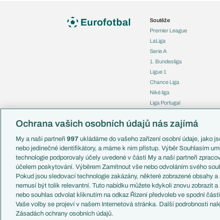
Soutěže
Premier League
LaLiga
Serie A
1. Bundesliga
Ligue 1
Chance Liga
Niké liga
Liga Portugal
Eredivisie
Ochrana vašich osobních údajů nás zajímá
Liga mistrů
Evropská liga
My a naši partneři
997
ukládáme do vašeho zařízení osobní údaje, jako jso
Konferenční liga
nebo jedinečné identifikátory, a máme k nim přístup. Výběr Souhlasím um
Mistrovství světa
technologie podporovaly účely uvedené v části My a naši partneři zprac
Liga národů
účelem poskytování. Výběrem Zamítnout vše nebo odvoláním svého souh
Pokud jsou sledovací technologie zakázány, některé zobrazené obsahy a
nemusí být tolik relevantní. Tuto nabídku můžete kdykoli znovu zobrazit a
nebo souhlas odvolat kliknutím na odkaz Řízení předvoleb ve spodní část
Vaše volby se projeví v našem Internetová stránka. Další podrobnosti nal
Copyright © 2001-2026 EuroFotbal.cz. Využíváme zpravodajství 
Zásadách ochrany osobních údajů.