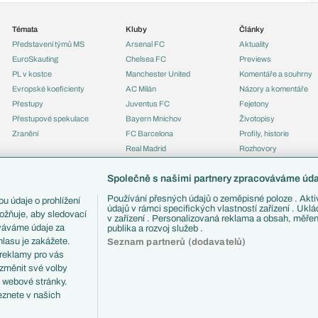
Témata
Kluby
Články
Představení týmů MS
Arsenal FC
Aktuality
EuroSkauting
Chelsea FC
Previews
PL v kostce
Manchester United
Komentáře a souhrny
Evropské koeficienty
AC Milán
Názory a komentáře
Přestupy
Juventus FC
Fejetony
Přestupové spekulace
Bayern Mnichov
Životopisy
Zranění
FC Barcelona
Profily, historie
Real Madrid
Rozhovory
Tipy a analýzy
Společně s našimi partnery zpracováváme údaj
Používání přesných údajů o zeměpisné poloze . Aktiv
u údaje o prohlížení
údajů v rámci specifických vlastností zařízení . Ukl
ožňuje, aby sledovací
v zařízení . Personalizovaná reklama a obsah, měře
ováváme údaje za
publika a rozvoj služeb .
lasu je zakážete.
Seznam partnerů (dodavatelů)
 reklamy pro vás
 změnit své volby
i webové stránky.
eznete v našich
ČTK.
RSS
Podmínky užití
Informace o zpracování osobních údajů
GDPR a žurn