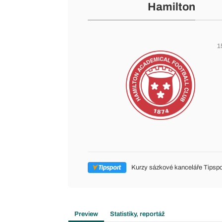
Hamilton
1
Kurzy sázkové kanceláře Tipspo
Preview
Statistiky, reportáž