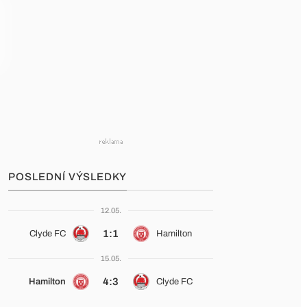
POSLEDNÍ VÝSLEDKY
12.05.
1:1
Clyde FC
Hamilton
15.05.
4:3
Hamilton
Clyde FC