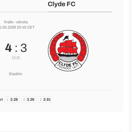
Clyde FC
finále
- odveta
5.05.2026 20:45 CET
4
: 3
(2:2)
Stadión:
rt
2.28
3.29
2.91
1
0
2