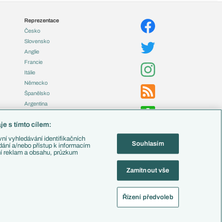
Reprezentace
Česko
Slovensko
Anglie
Francie
Itálie
Německo
Španělsko
Argentina
Brazílie
e s tímto cílem:
Přestupy
ní vyhledávání identifikačních
Souhlasím
Zápasy
ádání a/nebo přístup k informacím
ní reklam a obsahu, průzkum
Livescore
Tipovací soutěž
Zamítnout vše
Fotbal TV
Řízení předvoleb
alistika
Nastavení soukromí
Kontakt
Tiráž