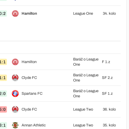
0:2
Hamilton
League One
34. kolo
Baráž o League
1:1
Hamilton
F 1.z
One
Baráž o League
1:1
Clyde FC
SF 2.z
One
Baráž o League
2:0
Spartans FC
SF 1.z
One
5:0
Clyde FC
League Two
36. kolo
3:1
Annan Athletic
League Two
35. kolo