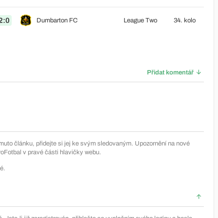
2:0
Dumbarton FC
League Two
34. kolo
Přidat komentář
muto článku, přidejte si jej ke svým sledovaným. Upozornění na nové
Fotbal v pravé části hlavičky webu.
é.