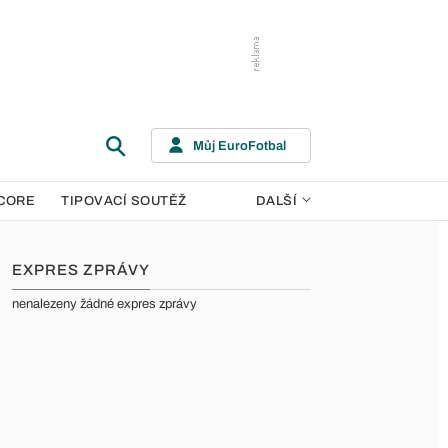
Můj EuroFotbal
CORE
TIPOVACÍ SOUTĚŽ
DALŠÍ
EXPRES ZPRÁVY
nenalezeny žádné expres zprávy