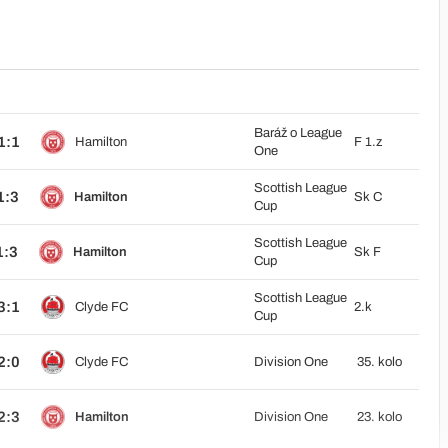
Baráž o League
1:1
Hamilton
F 1.z
One
Scottish League
1:3
Hamilton
Sk C
Cup
Scottish League
1:3
Hamilton
Sk F
Cup
Scottish League
3:1
Clyde FC
2.k
Cup
2:0
Clyde FC
Division One
35. kolo
2:3
Hamilton
Division One
23. kolo