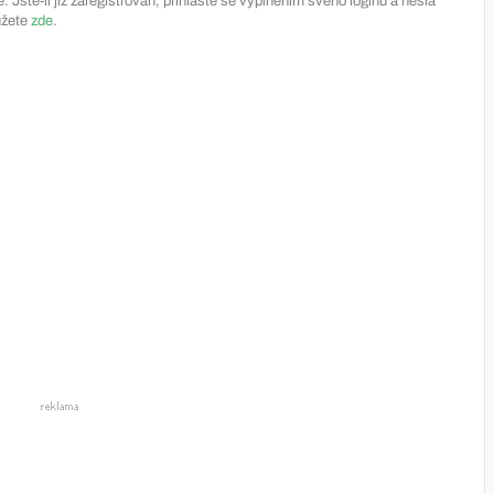
Jste-li již zaregistrován, přihlašte se vyplněním svého loginu a hesla
ůžete
zde
.