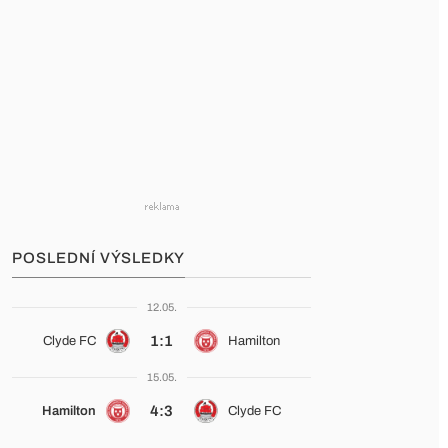
POSLEDNÍ VÝSLEDKY
12.05.
1:1
Clyde FC
Hamilton
15.05.
4:3
Hamilton
Clyde FC