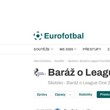
SOUTĚŽE
MS 2026
PŘESTUPY
Z
Hlavní stránka
Soutěže
Skotsko - Baráž o League One 202
Baráž o Lea
Skotsko - Baráž o League One 2
Zprávy
Zápasy
Statistiky
Přest