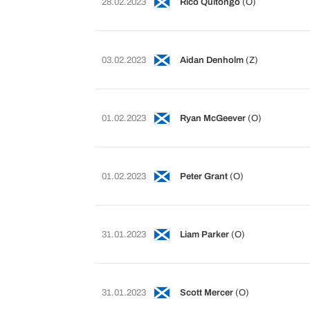
28.02.2023
Rico Quitongo
(O)
03.02.2023
Aidan Denholm
(Z)
01.02.2023
Ryan McGeever
(O)
01.02.2023
Peter Grant
(O)
31.01.2023
Liam Parker
(O)
31.01.2023
Scott Mercer
(O)