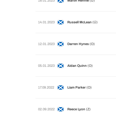
18.01.2023
Martin Rennie
(Ú)
14.01.2023
Russell McLean
(Ú)
12.01.2023
Darren Hynes
(O)
05.01.2023
Aidan Quinn
(O)
17.09.2022
Liam Parker
(O)
02.09.2022
Reece Lyon
(Z)