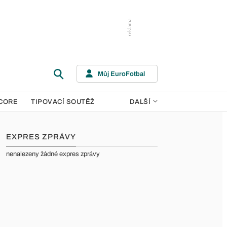
Můj EuroFotbal
CORE
TIPOVACÍ SOUTĚŽ
DALŠÍ
EXPRES ZPRÁVY
nenalezeny žádné expres zprávy