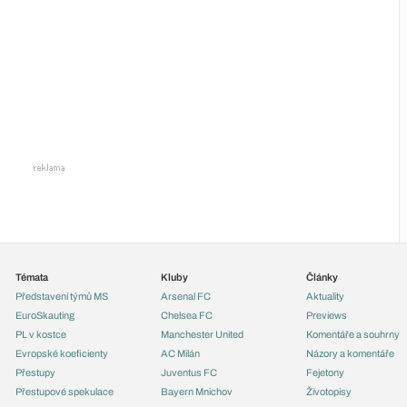
Témata
Kluby
Články
Představení týmů MS
Arsenal FC
Aktuality
EuroSkauting
Chelsea FC
Previews
PL v kostce
Manchester United
Komentáře a souhrny
Evropské koeficienty
AC Milán
Názory a komentáře
Přestupy
Juventus FC
Fejetony
Přestupové spekulace
Bayern Mnichov
Životopisy