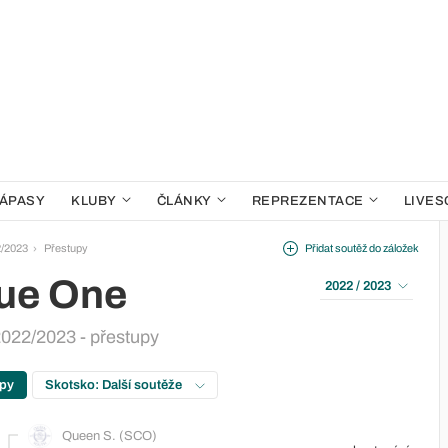
ÁPASY
KLUBY
ČLÁNKY
REPREZENTACE
LIVES
2/2023
Přestupy
Přidat soutěž do záložek
gue One
2022 / 2023
022/2023 - přestupy
upy
Skotsko: Další soutěže
Queen S. (SCO)