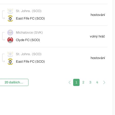
St. Johns. (SCO)
hostování
East Fife FC (SCO)
Michalovce (SVK)
volný hráč
Clyde FC (SCO)
St. Johns. (SCO)
hostování
East Fife FC (SCO)
20 dalších...
1
2
3
4