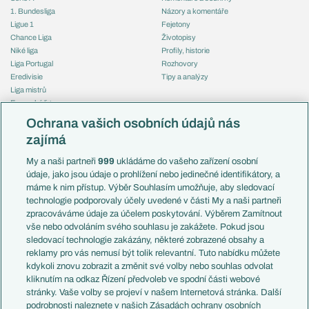
1. Bundesliga
Názory a komentáře
Ligue 1
Fejetony
Chance Liga
Životopisy
Niké liga
Profily, historie
Liga Portugal
Rozhovory
Eredivisie
Tipy a analýzy
Liga mistrů
Evropská liga
Reprezentace
Konferenční liga
Česko
Ochrana vašich osobních údajů nás
Mistrovství světa
Slovensko
zajímá
Liga národů
Anglie
Francie
My a naši partneři
999
ukládáme do vašeho zařízení osobní
Témata
Itálie
údaje, jako jsou údaje o prohlížení nebo jedinečné identifikátory, a
Představení týmů MS
Německo
máme k nim přístup. Výběr Souhlasím umožňuje, aby sledovací
EuroSkauting
Španělsko
technologie podporovaly účely uvedené v části My a naši partneři
PL v kostce
Argentina
zpracováváme údaje za účelem poskytování. Výběrem Zamítnout
Evropské koeficienty
Brazílie
vše nebo odvoláním svého souhlasu je zakážete. Pokud jsou
Přestupy
sledovací technologie zakázány, některé zobrazené obsahy a
Přestupové spekulace
reklamy pro vás nemusí být tolik relevantní. Tuto nabídku můžete
Přestupy
Zranění
kdykoli znovu zobrazit a změnit své volby nebo souhlas odvolat
Zápasy
kliknutím na odkaz Řízení předvoleb ve spodní části webové
Livescore
stránky. Vaše volby se projeví v našem Internetová stránka. Další
Kluby
Tipovací soutěž
podrobnosti naleznete v našich Zásadách ochrany osobních
Arsenal FC