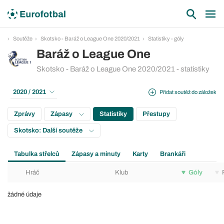
Soutěže
Skotsko - Baráž o League One 2020/2021
Statistiky - góly
Baráž o League One
Skotsko - Baráž o League One 2020/2021 - statistiky
2020 / 2021
Přidat soutěž do záložek
Zprávy
Zápasy
Statistiky
Přestupy
Skotsko: Další soutěže
Tabulka střelců
Zápasy a minuty
Karty
Brankáři
Hráč
Klub
Góly
žádné údaje