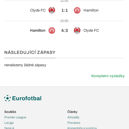
12.05.
1:1
Clyde FC
Hamilton
15.05.
4:3
Hamilton
Clyde FC
NÁSLEDUJÍCÍ ZÁPASY
nenalezeny žádné zápasy
Kompletní výsledky
Soutěže
Články
Premier League
Aktuality
LaLiga
Previews
Serie A
Komentáře a souhrny