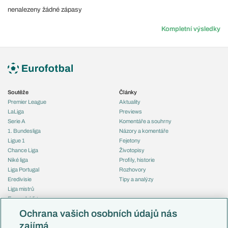
nenalezeny žádné zápasy
Kompletní výsledky
Soutěže
Články
Premier League
Aktuality
LaLiga
Previews
Serie A
Komentáře a souhrny
1. Bundesliga
Názory a komentáře
Ligue 1
Fejetony
Chance Liga
Životopisy
Niké liga
Profily, historie
Liga Portugal
Rozhovory
Eredivisie
Tipy a analýzy
Liga mistrů
Evropská liga
Reprezentace
Konferenční liga
Česko
Ochrana vašich osobních údajů nás
Mistrovství světa
Slovensko
zajímá
Liga národů