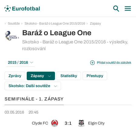
Soutěže
Skotsko - Baráž o League One 2015/2016
Zápasy
Baráž o League One
Skotsko - Baráž o League One 2015/2016 - výsledky,
rozlosování
2015 / 2016
Přidat soutěž do záložek
Zprávy
Zápasy
Statistiky
Přestupy
Skotsko: Další soutěže
SEMIFINÁLE - 1. ZÁPASY
03.05.2016
20:45
3:1
Clyde FC
Elgin City