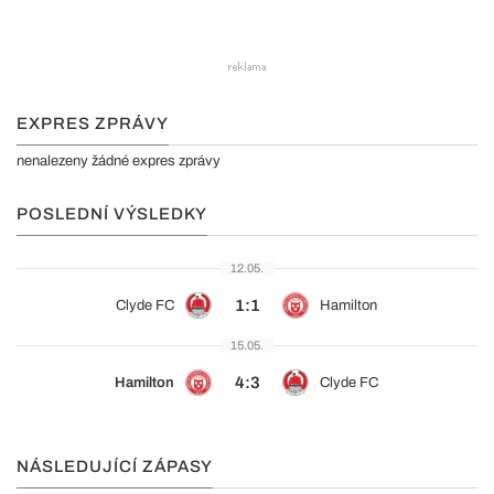
EXPRES ZPRÁVY
nenalezeny žádné expres zprávy
POSLEDNÍ VÝSLEDKY
12.05.
1:1
Clyde FC
Hamilton
15.05.
4:3
Hamilton
Clyde FC
NÁSLEDUJÍCÍ ZÁPASY