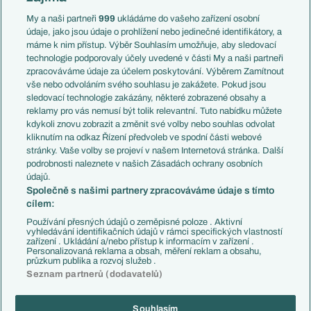
Anglie
Francie
My a naši partneři
999
ukládáme do vašeho zařízení osobní
Témata
Itálie
údaje, jako jsou údaje o prohlížení nebo jedinečné identifikátory, a
Představení týmů MS
Německo
máme k nim přístup. Výběr Souhlasím umožňuje, aby sledovací
EuroSkauting
Španělsko
technologie podporovaly účely uvedené v části My a naši partneři
PL v kostce
Argentina
zpracováváme údaje za účelem poskytování. Výběrem Zamítnout
Evropské koeficienty
Brazílie
vše nebo odvoláním svého souhlasu je zakážete. Pokud jsou
Přestupy
sledovací technologie zakázány, některé zobrazené obsahy a
Přestupové spekulace
reklamy pro vás nemusí být tolik relevantní. Tuto nabídku můžete
Přestupy
Zranění
kdykoli znovu zobrazit a změnit své volby nebo souhlas odvolat
Zápasy
kliknutím na odkaz Řízení předvoleb ve spodní části webové
Livescore
stránky. Vaše volby se projeví v našem Internetová stránka. Další
Kluby
Tipovací soutěž
podrobnosti naleznete v našich Zásadách ochrany osobních
Arsenal FC
Fotbal TV
údajů.
Chelsea FC
Společně s našimi partnery zpracováváme údaje s tímto
Manchester United
cílem:
AC Milán
Juventus FC
Používání přesných údajů o zeměpisné poloze . Aktivní
Bayern Mnichov
vyhledávání identifikačních údajů v rámci specifických vlastností
zařízení . Ukládání a/nebo přístup k informacím v zařízení .
FC Barcelona
Personalizovaná reklama a obsah, měření reklam a obsahu,
Real Madrid
průzkum publika a rozvoj služeb .
Seznam partnerů (dodavatelů)
Souhlasím