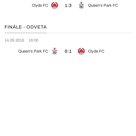
1:3
Clyde FC
Queen's Park FC
FINÁLE - ODVETA
14.05.2016
16:00
0:1
Queen's Park FC
Clyde FC