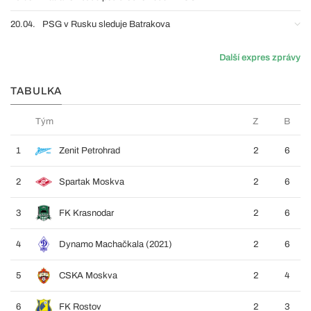
20.04.
PSG v Rusku sleduje Batrakova
Další expres zprávy
TABULKA
Tým
Z
B
1
Zenit Petrohrad
2
6
2
Spartak Moskva
2
6
3
FK Krasnodar
2
6
4
Dynamo Machačkala (2021)
2
6
5
CSKA Moskva
2
4
6
FK Rostov
2
3