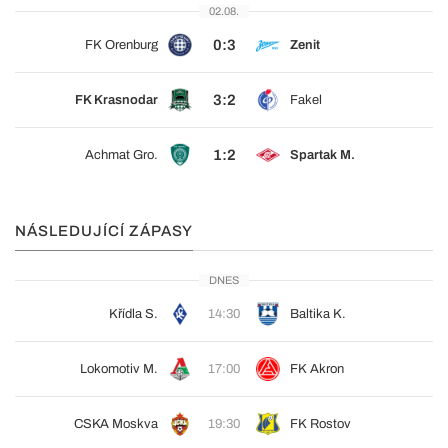
02.08.
0:3
FK Orenburg
Zenit
3:2
FK Krasnodar
Fakel
1:2
Achmat Gro.
Spartak M.
NÁSLEDUJÍCÍ ZÁPASY
DNES
Křídla S.
14:30
Baltika K.
Lokomotiv M.
17:00
FK Akron
CSKA Moskva
19:30
FK Rostov