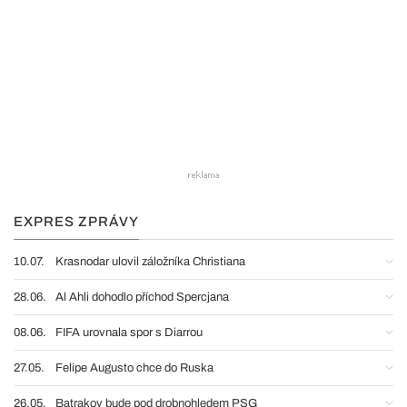
EXPRES ZPRÁVY
10.07.
Krasnodar ulovil záložníka Christiana
28.06.
Al Ahli dohodlo příchod Spercjana
08.06.
FIFA urovnala spor s Diarrou
27.05.
Felipe Augusto chce do Ruska
26.05.
Batrakov bude pod drobnohledem PSG