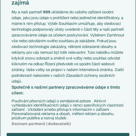
zajímá
Liga národů
Anglie
Francie
My a naši partneři
999
ukládáme do vašeho zařízení osobní
Témata
Itálie
údaje, jako jsou údaje o prohlížení nebo jedinečné identifikátory, a
Představení týmů MS
Německo
máme k nim přístup. Výběr Souhlasím umožňuje, aby sledovací
EuroSkauting
Španělsko
technologie podporovaly účely uvedené v části My a naši partneři
PL v kostce
Argentina
zpracováváme údaje za účelem poskytování. Výběrem Zamítnout
Evropské koeficienty
Brazílie
vše nebo odvoláním svého souhlasu je zakážete. Pokud jsou
Přestupy
sledovací technologie zakázány, některé zobrazené obsahy a
Přestupové spekulace
reklamy pro vás nemusí být tolik relevantní. Tuto nabídku můžete
Přestupy
Zranění
kdykoli znovu zobrazit a změnit své volby nebo souhlas odvolat
Zápasy
kliknutím na odkaz Řízení předvoleb ve spodní části webové
Livescore
stránky. Vaše volby se projeví v našem Internetová stránka. Další
Kluby
Tipovací soutěž
podrobnosti naleznete v našich Zásadách ochrany osobních
Arsenal FC
Fotbal TV
údajů.
Chelsea FC
Společně s našimi partnery zpracováváme údaje s tímto
Manchester United
cílem:
AC Milán
Juventus FC
Používání přesných údajů o zeměpisné poloze . Aktivní
Bayern Mnichov
vyhledávání identifikačních údajů v rámci specifických vlastností
zařízení . Ukládání a/nebo přístup k informacím v zařízení .
FC Barcelona
Personalizovaná reklama a obsah, měření reklam a obsahu,
Real Madrid
průzkum publika a rozvoj služeb .
Seznam partnerů (dodavatelů)