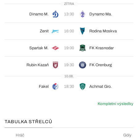
ZÍTRA
Dinamo M.
13:30
Dynamo Ma.
Zenit
16:00
Rodina Moskva
Spartak M.
19:00
FK Krasnodar
Rubin Kazaň
19:30
FK Orenburg
10.08.
Fakel
18:30
Achmat Gro.
Kompletní výsledky
TABULKA STŘELCŮ
Hráč
Góly