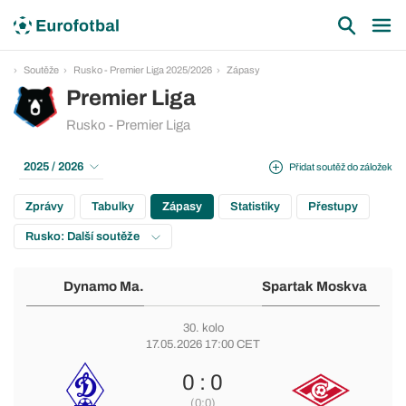
Soutěže
Rusko - Premier Liga 2025/2026
Zápasy
Premier Liga
Rusko - Premier Liga
2025 / 2026
Přidat soutěž do záložek
Zprávy
Tabulky
Zápasy
Statistiky
Přestupy
Rusko: Další soutěže
Dynamo Ma.
Spartak Moskva
30. kolo
17.05.2026 17:00 CET
0 : 0
(0:0)