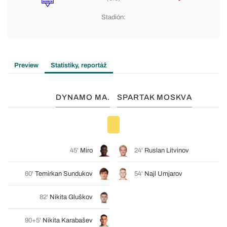
Stadión:
Preview
Statistiky, reportáž
DYNAMO MA.
SPARTAK MOSKVA
45'
Miro
24'
Ruslan Litvinov
60'
Temirkan Sundukov
54'
Najl Umjarov
82'
Nikita Gluškov
90+5'
Nikita Karabašev