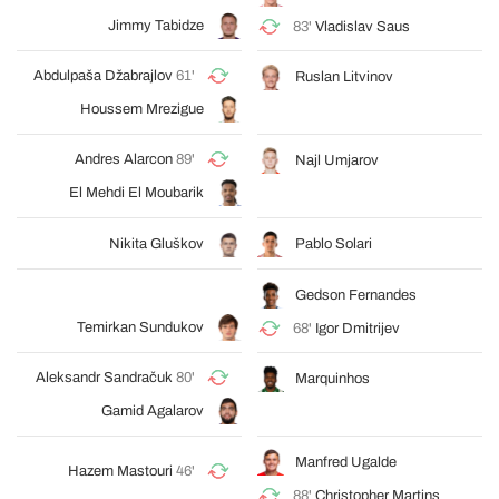
Jimmy Tabidze
83'
Vladislav Saus
Abdulpaša Džabrajlov
61'
Ruslan Litvinov
Houssem Mrezigue
Andres Alarcon
89'
Najl Umjarov
El Mehdi El Moubarik
Nikita Gluškov
Pablo Solari
Gedson Fernandes
Temirkan Sundukov
68'
Igor Dmitrijev
Aleksandr Sandračuk
80'
Marquinhos
Gamid Agalarov
Manfred Ugalde
Hazem Mastouri
46'
88'
Christopher Martins