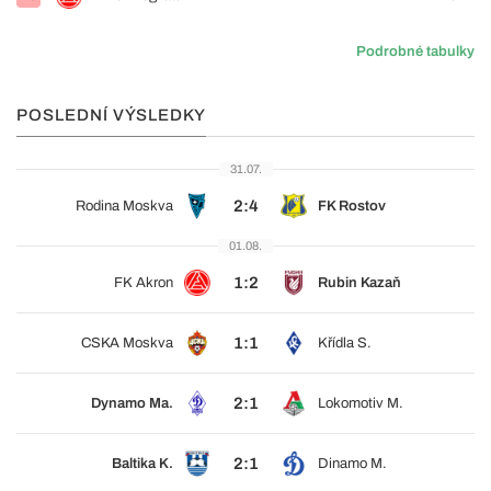
Podrobné tabulky
POSLEDNÍ VÝSLEDKY
31.07.
2:4
Rodina Moskva
FK Rostov
01.08.
1:2
FK Akron
Rubin Kazaň
1:1
CSKA Moskva
Křídla S.
2:1
Dynamo Ma.
Lokomotiv M.
2:1
Baltika K.
Dinamo M.