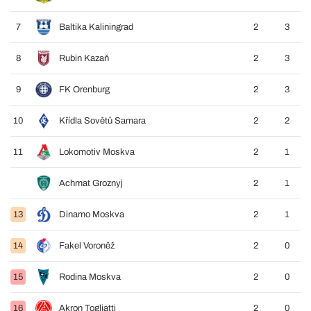
7
Baltika Kaliningrad
2
3
8
Rubin Kazaň
2
3
9
FK Orenburg
2
3
10
Křídla Sovětů Samara
2
2
11
Lokomotiv Moskva
2
1
Achmat Groznyj
2
1
13
Dinamo Moskva
2
1
14
Fakel Voroněž
2
0
15
Rodina Moskva
2
0
16
Akron Togliatti
2
0