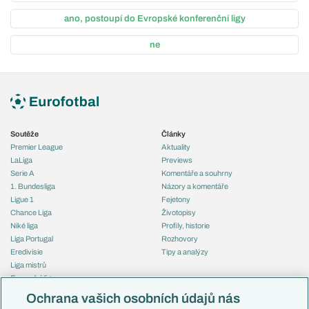
ano, postoupí do Evropské konferenční ligy
ne
Soutěže
Články
Premier League
Aktuality
LaLiga
Previews
Serie A
Komentáře a souhrny
1. Bundesliga
Názory a komentáře
Ligue 1
Fejetony
Chance Liga
Životopisy
Niké liga
Profily, historie
Liga Portugal
Rozhovory
Eredivisie
Tipy a analýzy
Liga mistrů
Evropská liga
Reprezentace
Konferenční liga
Česko
Ochrana vašich osobních údajů nás
Mistrovství světa
Slovensko