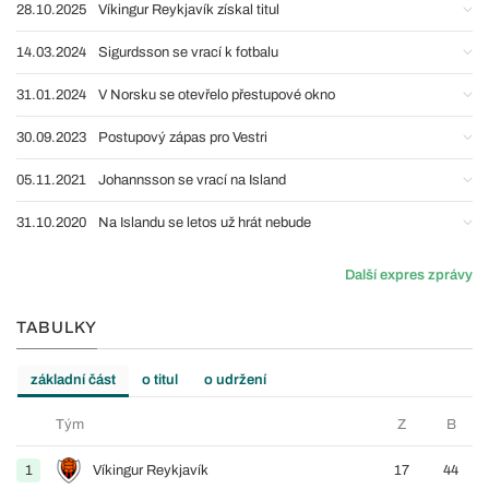
28.10.2025
Víkingur Reykjavík získal titul
14.03.2024
Sigurdsson se vrací k fotbalu
31.01.2024
V Norsku se otevřelo přestupové okno
30.09.2023
Postupový zápas pro Vestri
05.11.2021
Johannsson se vrací na Island
31.10.2020
Na Islandu se letos už hrát nebude
Další expres zprávy
TABULKY
základní část
o titul
o udržení
Tým
Z
B
1
Víkingur Reykjavík
17
44