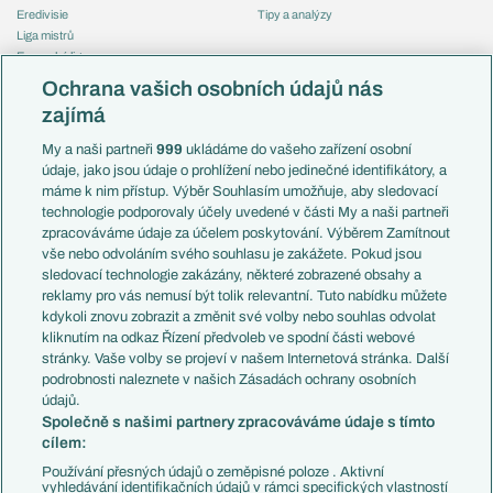
Eredivisie
Tipy a analýzy
Liga mistrů
Evropská liga
Reprezentace
Konferenční liga
Česko
Ochrana vašich osobních údajů nás
Mistrovství světa
Slovensko
zajímá
Liga národů
Anglie
Francie
My a naši partneři
999
ukládáme do vašeho zařízení osobní
Témata
Itálie
údaje, jako jsou údaje o prohlížení nebo jedinečné identifikátory, a
Představení týmů MS
Německo
máme k nim přístup. Výběr Souhlasím umožňuje, aby sledovací
EuroSkauting
Španělsko
technologie podporovaly účely uvedené v části My a naši partneři
PL v kostce
Argentina
zpracováváme údaje za účelem poskytování. Výběrem Zamítnout
Evropské koeficienty
Brazílie
vše nebo odvoláním svého souhlasu je zakážete. Pokud jsou
Přestupy
sledovací technologie zakázány, některé zobrazené obsahy a
Přestupové spekulace
reklamy pro vás nemusí být tolik relevantní. Tuto nabídku můžete
Přestupy
Zranění
kdykoli znovu zobrazit a změnit své volby nebo souhlas odvolat
Zápasy
kliknutím na odkaz Řízení předvoleb ve spodní části webové
Livescore
stránky. Vaše volby se projeví v našem Internetová stránka. Další
Kluby
Tipovací soutěž
podrobnosti naleznete v našich Zásadách ochrany osobních
Arsenal FC
Fotbal TV
údajů.
Chelsea FC
Společně s našimi partnery zpracováváme údaje s tímto
Manchester United
cílem:
AC Milán
Juventus FC
Používání přesných údajů o zeměpisné poloze . Aktivní
Bayern Mnichov
vyhledávání identifikačních údajů v rámci specifických vlastností