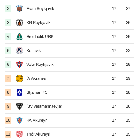
2
Fram Reykjavík
17
37
3
KR Reykjavík
17
36
4
Breidablik UBK
17
29
5
Keflavík
17
22
6
Valur Reykjavík
17
19
7
ÍA Akranes
17
19
8
Stjarnan FC
17
18
9
ÍBV Vestmannaeyjar
17
16
10
KA Akureyri
17
15
11
Thór Akureyri
17
15