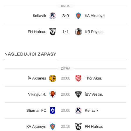
05.08.
3:0
Keflavík
KA Akureyri
1:1
FH Hafnar.
KR Reykja.
NÁSLEDUJÍCÍ ZÁPASY
ZÍTRA
ÍA Akranes
20:00
Thór Akur.
Víkingur R.
20:00
ÍBV Vestm.
Stjarnan FC
20:00
Keflavík
KA Akureyri
20:15
FH Hafnar.