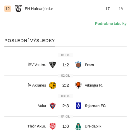
12
FH Hafnarfjördur
17
14
Podrobné tabulky
POSLEDNÍ VÝSLEDKY
01.08.
1:2
ÍBV Vestm.
Fram
02.08.
2:2
ÍA Akranes
Víkingur R.
03.08.
2:3
Valur
Stjarnan FC
04.08.
1:0
Thór Akur.
Breidablik