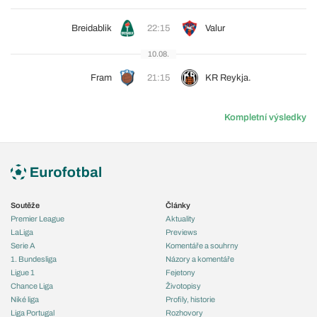
Breidablik
22:15
Valur
10.08.
Fram
21:15
KR Reykja.
Kompletní výsledky
Soutěže
Články
Premier League
Aktuality
LaLiga
Previews
Serie A
Komentáře a souhrny
1. Bundesliga
Názory a komentáře
Ligue 1
Fejetony
Chance Liga
Životopisy
Niké liga
Profily, historie
Liga Portugal
Rozhovory