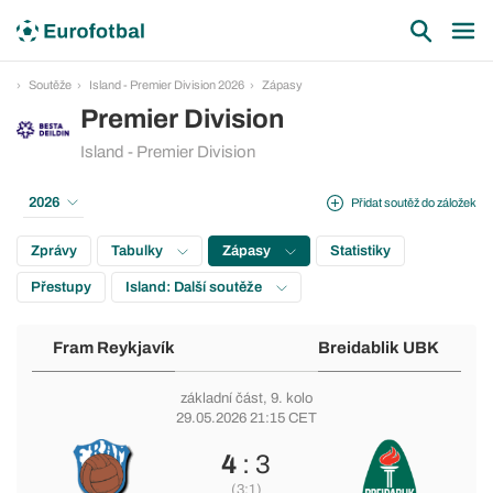
Soutěže
Island - Premier Division 2026
Zápasy
Premier Division
Island - Premier Division
2026
Přidat soutěž do záložek
Zprávy
Tabulky
Zápasy
Statistiky
Přestupy
Island: Další soutěže
Fram Reykjavík
Breidablik UBK
základní část
, 9. kolo
29.05.2026 21:15 CET
4
: 3
(3:1)