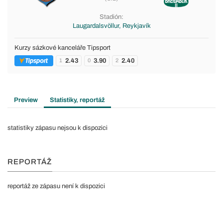
Stadión:
Laugardalsvöllur, Reykjavík
Kurzy sázkové kanceláře Tipsport
2.43
3.90
2.40
1
0
2
Preview
Statistiky, reportáž
statistiky zápasu nejsou k dispozici
REPORTÁŽ
reportáž ze zápasu není k dispozici