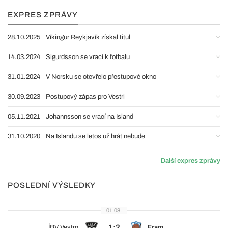
EXPRES ZPRÁVY
28.10.2025
Víkingur Reykjavík získal titul
14.03.2024
Sigurdsson se vrací k fotbalu
31.01.2024
V Norsku se otevřelo přestupové okno
30.09.2023
Postupový zápas pro Vestri
05.11.2021
Johannsson se vrací na Island
31.10.2020
Na Islandu se letos už hrát nebude
Další expres zprávy
POSLEDNÍ VÝSLEDKY
01.08.
1:2
ÍBV Vestm.
Fram