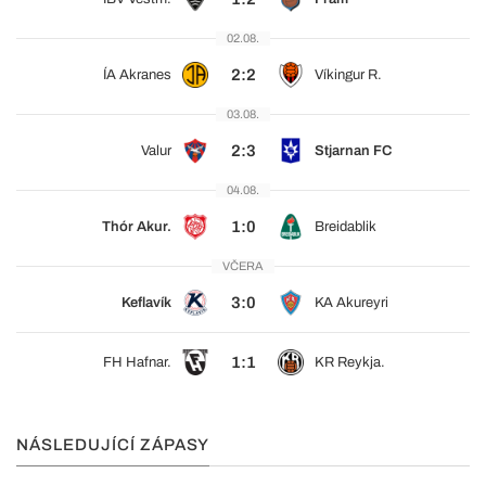
02.08.
2:2
ÍA Akranes
Víkingur R.
03.08.
2:3
Valur
Stjarnan FC
04.08.
1:0
Thór Akur.
Breidablik
VČERA
3:0
Keflavík
KA Akureyri
1:1
FH Hafnar.
KR Reykja.
NÁSLEDUJÍCÍ ZÁPASY