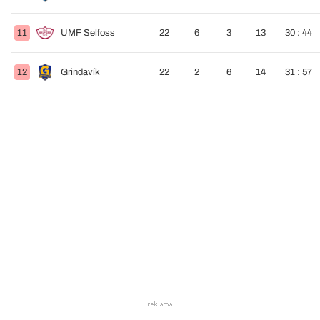
11
UMF Selfoss
22
6
3
13
30 : 44
12
Grindavík
22
2
6
14
31 : 57