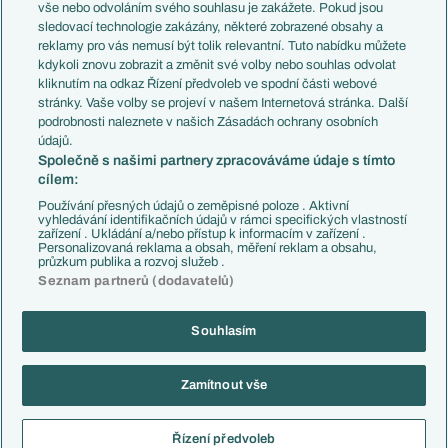
Evropské koeficienty
Brazílie
vše nebo odvoláním svého souhlasu je zakážete. Pokud jsou
Přestupy
sledovací technologie zakázány, některé zobrazené obsahy a
Přestupové spekulace
reklamy pro vás nemusí být tolik relevantní. Tuto nabídku můžete
Přestupy
Zranění
kdykoli znovu zobrazit a změnit své volby nebo souhlas odvolat
Zápasy
kliknutím na odkaz Řízení předvoleb ve spodní části webové
Livescore
stránky. Vaše volby se projeví v našem Internetová stránka. Další
Kluby
Tipovací soutěž
podrobnosti naleznete v našich Zásadách ochrany osobních
Arsenal FC
Fotbal TV
údajů.
Chelsea FC
Společně s našimi partnery zpracováváme údaje s tímto
Manchester United
cílem:
AC Milán
Juventus FC
Používání přesných údajů o zeměpisné poloze . Aktivní
Bayern Mnichov
vyhledávání identifikačních údajů v rámci specifických vlastností
zařízení . Ukládání a/nebo přístup k informacím v zařízení .
FC Barcelona
Personalizovaná reklama a obsah, měření reklam a obsahu,
Real Madrid
průzkum publika a rozvoj služeb .
Seznam partnerů (dodavatelů)
Souhlasím
Copyright © 2001-2026 EuroFotbal.cz. Využíváme zpravodajství ČTK.
RSS
Podmínky užití
Informace o zpracování osobních údajů
Zamítnout vše
GDPR a žurnalistika
Nastavení soukromí
Kontakt
Tiráž
Řízení předvoleb