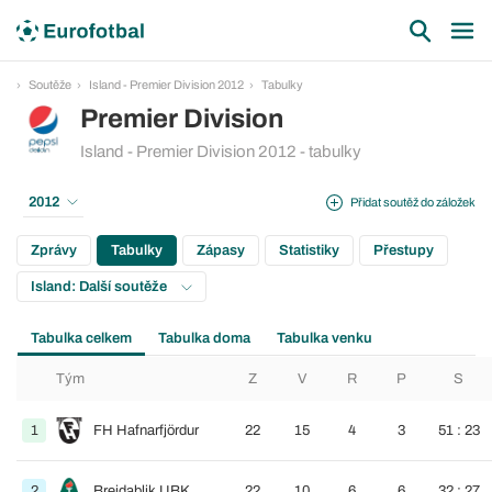
Soutěže
Island - Premier Division 2012
Tabulky
Premier Division
Island - Premier Division 2012 - tabulky
2012
Přidat soutěž do záložek
Zprávy
Tabulky
Zápasy
Statistiky
Přestupy
Island: Další soutěže
Tabulka celkem
Tabulka doma
Tabulka venku
Tým
Z
V
R
P
S
1
FH Hafnarfjördur
22
15
4
3
51 : 23
2
Breidablik UBK
22
10
6
6
32 : 27