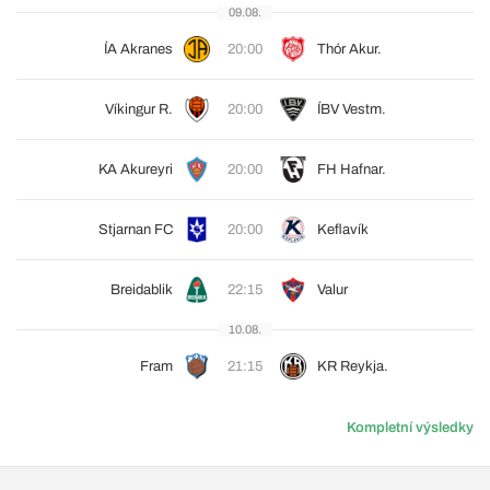
09.08.
ÍA Akranes
20:00
Thór Akur.
Víkingur R.
20:00
ÍBV Vestm.
KA Akureyri
20:00
FH Hafnar.
Stjarnan FC
20:00
Keflavík
Breidablik
22:15
Valur
10.08.
Fram
21:15
KR Reykja.
Kompletní výsledky