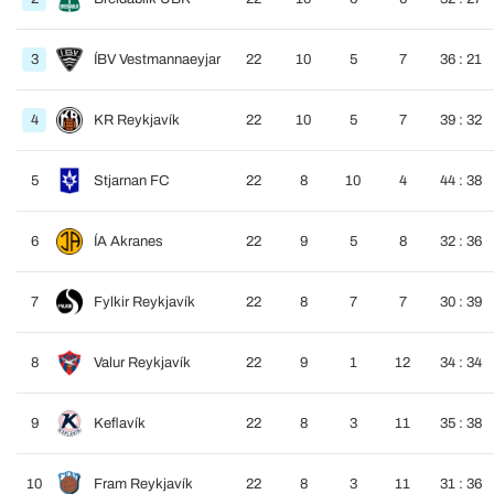
3
ÍBV Vestmannaeyjar
22
10
5
7
36 : 21
4
KR Reykjavík
22
10
5
7
39 : 32
5
Stjarnan FC
22
8
10
4
44 : 38
6
ÍA Akranes
22
9
5
8
32 : 36
7
Fylkir Reykjavík
22
8
7
7
30 : 39
8
Valur Reykjavík
22
9
1
12
34 : 34
9
Keflavík
22
8
3
11
35 : 38
10
Fram Reykjavík
22
8
3
11
31 : 36