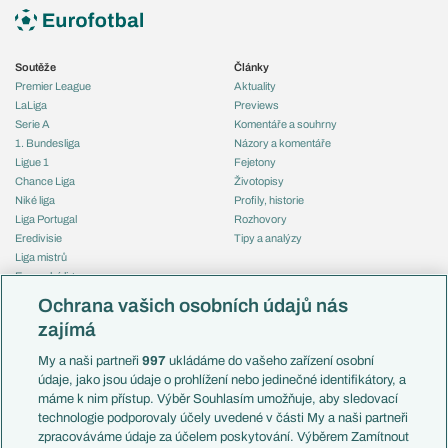
Soutěže
Články
Premier League
Aktuality
LaLiga
Previews
Serie A
Komentáře a souhrny
1. Bundesliga
Názory a komentáře
Ligue 1
Fejetony
Chance Liga
Životopisy
Niké liga
Profily, historie
Liga Portugal
Rozhovory
Eredivisie
Tipy a analýzy
Liga mistrů
Evropská liga
Reprezentace
Konferenční liga
Česko
Ochrana vašich osobních údajů nás
Mistrovství světa
Slovensko
zajímá
Liga národů
Anglie
Francie
My a naši partneři
997
ukládáme do vašeho zařízení osobní
Témata
Itálie
údaje, jako jsou údaje o prohlížení nebo jedinečné identifikátory, a
Představení týmů MS
Německo
máme k nim přístup. Výběr Souhlasím umožňuje, aby sledovací
EuroSkauting
Španělsko
technologie podporovaly účely uvedené v části My a naši partneři
PL v kostce
Argentina
zpracováváme údaje za účelem poskytování. Výběrem Zamítnout