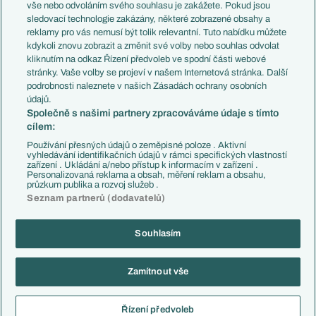
Evropské koeficienty
Brazílie
vše nebo odvoláním svého souhlasu je zakážete. Pokud jsou
Přestupy
sledovací technologie zakázány, některé zobrazené obsahy a
Přestupové spekulace
reklamy pro vás nemusí být tolik relevantní. Tuto nabídku můžete
Přestupy
Zranění
kdykoli znovu zobrazit a změnit své volby nebo souhlas odvolat
Zápasy
kliknutím na odkaz Řízení předvoleb ve spodní části webové
Livescore
stránky. Vaše volby se projeví v našem Internetová stránka. Další
Kluby
Tipovací soutěž
podrobnosti naleznete v našich Zásadách ochrany osobních
Arsenal FC
Fotbal TV
údajů.
Chelsea FC
Společně s našimi partnery zpracováváme údaje s tímto
Manchester United
cílem:
AC Milán
Juventus FC
Používání přesných údajů o zeměpisné poloze . Aktivní
Bayern Mnichov
vyhledávání identifikačních údajů v rámci specifických vlastností
zařízení . Ukládání a/nebo přístup k informacím v zařízení .
FC Barcelona
Personalizovaná reklama a obsah, měření reklam a obsahu,
Real Madrid
průzkum publika a rozvoj služeb .
Seznam partnerů (dodavatelů)
Souhlasím
Copyright © 2001-2026 EuroFotbal.cz. Využíváme zpravodajství ČTK.
RSS
Podmínky užití
Informace o zpracování osobních údajů
Zamítnout vše
GDPR a žurnalistika
Nastavení soukromí
Kontakt
Tiráž
Řízení předvoleb