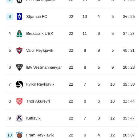
3
Stjarnan FC
22
13
4
5
34 : 25
4
Breidablik UBK
22
11
6
5
37 : 27
5
Valur Reykjavík
22
8
9
5
45 : 31
6
ÍBV Vestmannaeyjar
22
8
5
9
26 : 28
7
Fylkir Reykjavík
22
7
5
10
33 : 33
8
Thór Akureyri
22
6
6
10
31 : 44
9
Keflavík
22
7
3
12
33 : 47
10
Fram Reykjavík
22
6
4
12
26 : 37