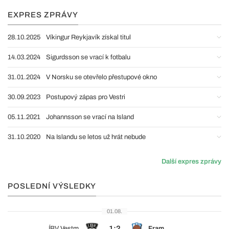
EXPRES ZPRÁVY
28.10.2025
Víkingur Reykjavík získal titul
14.03.2024
Sigurdsson se vrací k fotbalu
31.01.2024
V Norsku se otevřelo přestupové okno
30.09.2023
Postupový zápas pro Vestri
05.11.2021
Johannsson se vrací na Island
31.10.2020
Na Islandu se letos už hrát nebude
Další expres zprávy
POSLEDNÍ VÝSLEDKY
01.08.
1:2
ÍBV Vestm.
Fram