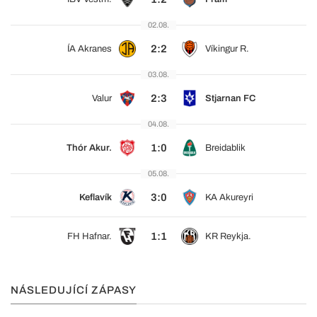
02.08.
2:2
ÍA Akranes
Víkingur R.
03.08.
2:3
Valur
Stjarnan FC
04.08.
1:0
Thór Akur.
Breidablik
05.08.
3:0
Keflavík
KA Akureyri
1:1
FH Hafnar.
KR Reykja.
NÁSLEDUJÍCÍ ZÁPASY