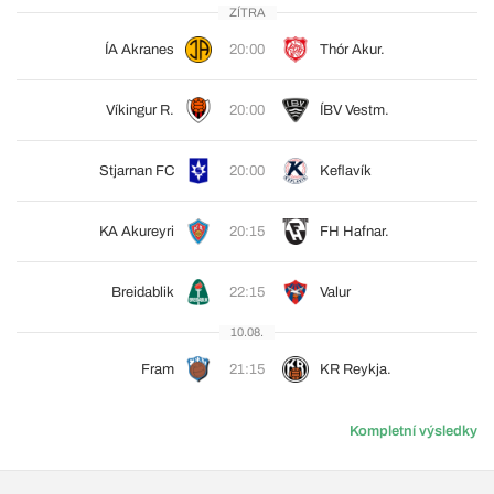
ZÍTRA
ÍA Akranes
20:00
Thór Akur.
Víkingur R.
20:00
ÍBV Vestm.
Stjarnan FC
20:00
Keflavík
KA Akureyri
20:15
FH Hafnar.
Breidablik
22:15
Valur
10.08.
Fram
21:15
KR Reykja.
Kompletní výsledky