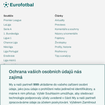
Soutěže
Články
Premier League
Aktuality
LaLiga
Previews
Serie A
Komentáře a souhrny
1. Bundesliga
Názory a komentáře
Ligue 1
Fejetony
Chance Liga
Životopisy
Niké liga
Profily, historie
Liga Portugal
Rozhovory
Eredivisie
Tipy a analýzy
Liga mistrů
Evropská liga
Reprezentace
Konferenční liga
Česko
Ochrana vašich osobních údajů nás
Mistrovství světa
Slovensko
zajímá
Liga národů
Anglie
Francie
My a naši partneři
999
ukládáme do vašeho zařízení osobní
Témata
Itálie
údaje, jako jsou údaje o prohlížení nebo jedinečné identifikátory, a
Představení týmů MS
Německo
máme k nim přístup. Výběr Souhlasím umožňuje, aby sledovací
EuroSkauting
Španělsko
technologie podporovaly účely uvedené v části My a naši partneři
PL v kostce
Argentina
zpracováváme údaje za účelem poskytování. Výběrem Zamítnout