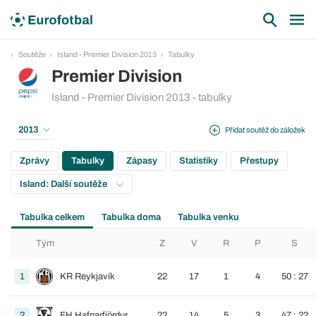
Soutěže
Island - Premier Division 2013
Tabulky
Premier Division
Island - Premier Division 2013 - tabulky
2013
Přidat soutěž do záložek
Zprávy
Tabulky
Zápasy
Statistiky
Přestupy
Island: Další soutěže
Tabulka celkem
Tabulka doma
Tabulka venku
Tým
Z
V
R
P
S
1
KR Reykjavík
22
17
1
4
50 : 27
2
FH Hafnarfjördur
22
14
5
3
47 : 22