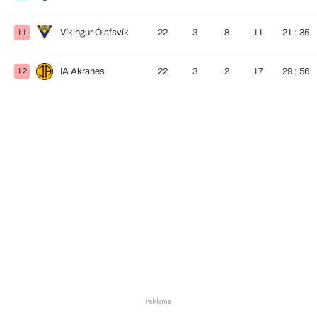
11
Víkingur Ólafsvík
22
3
8
11
21 : 35
12
ÍA Akranes
22
3
2
17
29 : 56