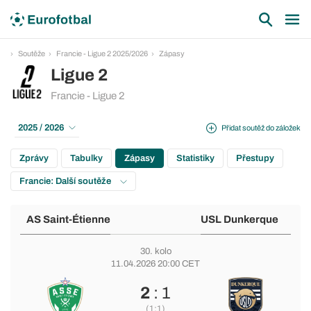
Soutěže
Francie - Ligue 2 2025/2026
Zápasy
Ligue 2
Francie - Ligue 2
2025 / 2026
Přidat soutěž do záložek
Zprávy
Tabulky
Zápasy
Statistiky
Přestupy
Francie: Další soutěže
AS Saint-Étienne
USL Dunkerque
30. kolo
11.04.2026 20:00 CET
2
: 1
(1:1)