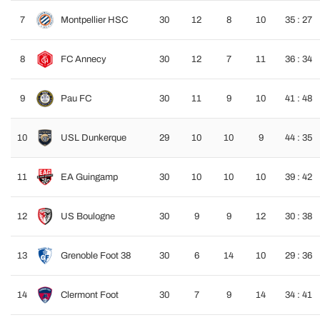
7
Montpellier HSC
30
12
8
10
35 : 27
8
FC Annecy
30
12
7
11
36 : 34
9
Pau FC
30
11
9
10
41 : 48
10
USL Dunkerque
29
10
10
9
44 : 35
11
EA Guingamp
30
10
10
10
39 : 42
12
US Boulogne
30
9
9
12
30 : 38
13
Grenoble Foot 38
30
6
14
10
29 : 36
14
Clermont Foot
30
7
9
14
34 : 41