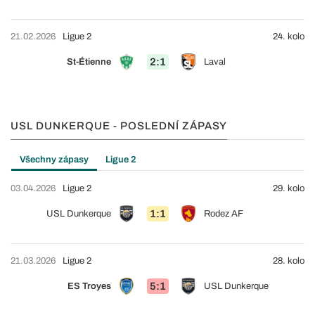
21.02.2026
Ligue 2
24. kolo
2:1
St-Étienne
Laval
USL DUNKERQUE - POSLEDNÍ ZÁPASY
Všechny zápasy
Ligue 2
03.04.2026
Ligue 2
29. kolo
1:1
USL Dunkerque
Rodez AF
21.03.2026
Ligue 2
28. kolo
5:1
ES Troyes
USL Dunkerque