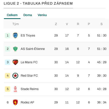
LIGUE 2 - TABULKA PŘED ZÁPASEM
Celkem
Doma
Venku
Tým
Z
V
R
P
S
1
ES Troyes
29
17
7
5
51 : 30
2
AS Saint-Étienne
29
16
6
7
51 : 30
3
Le Mans FC
30
14
12
4
45 : 29
4
Red Star FC
30
14
9
7
39 : 30
5
Stade Reims
30
12
12
6
43 : 28
6
Rodez AF
29
11
12
6
36 : 34