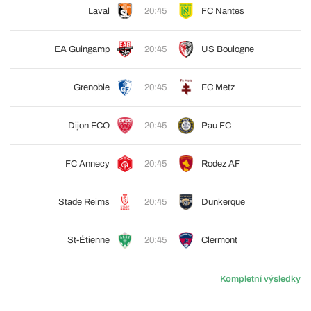
Laval
20:45
FC Nantes
EA Guingamp
20:45
US Boulogne
Grenoble
20:45
FC Metz
Dijon FCO
20:45
Pau FC
FC Annecy
20:45
Rodez AF
Stade Reims
20:45
Dunkerque
St-Étienne
20:45
Clermont
Kompletní výsledky