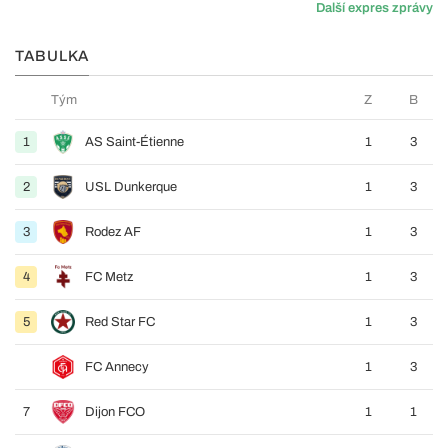
Další expres zprávy
TABULKA
Tým
Z
B
1
AS Saint-Étienne
1
3
2
USL Dunkerque
1
3
3
Rodez AF
1
3
4
FC Metz
1
3
5
Red Star FC
1
3
FC Annecy
1
3
7
Dijon FCO
1
1