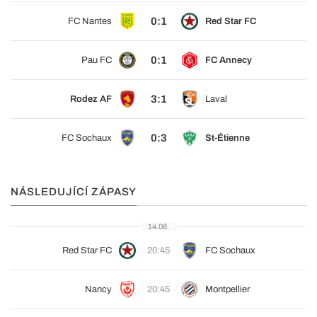
0:1
FC Nantes
Red Star FC
0:1
Pau FC
FC Annecy
3:1
Rodez AF
Laval
0:3
FC Sochaux
St-Étienne
NÁSLEDUJÍCÍ ZÁPASY
14.08.
Red Star FC
20:45
FC Sochaux
Nancy
20:45
Montpellier