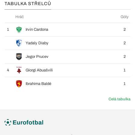
TABULKA STŘELCŮ
Hráč
Góly
1
Irvin Cardona
2
Yadaly Diaby
2
Jegor Prucev
2
4
Giorgi Abuašvili
1
Ibrahima Baldé
1
Celá tabulka