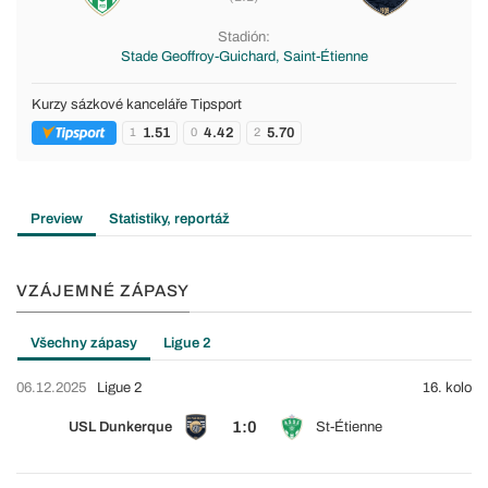
Stadión:
Stade Geoffroy-Guichard, Saint-Étienne
Kurzy sázkové kanceláře Tipsport
1.51
4.42
5.70
1
0
2
Preview
Statistiky, reportáž
VZÁJEMNÉ ZÁPASY
Všechny zápasy
Ligue 2
06.12.2025
Ligue 2
16. kolo
1:0
USL Dunkerque
St-Étienne