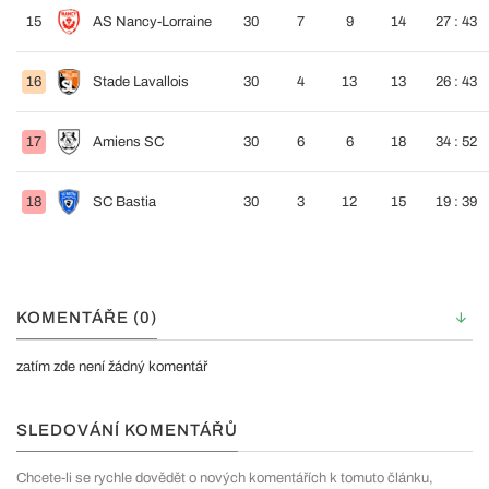
15
AS Nancy-Lorraine
30
7
9
14
27 : 43
16
Stade Lavallois
30
4
13
13
26 : 43
17
Amiens SC
30
6
6
18
34 : 52
18
SC Bastia
30
3
12
15
19 : 39
KOMENTÁŘE (0)
zatím zde není žádný komentář
SLEDOVÁNÍ KOMENTÁŘŮ
Chcete-li se rychle dovědět o nových komentářích k tomuto článku,