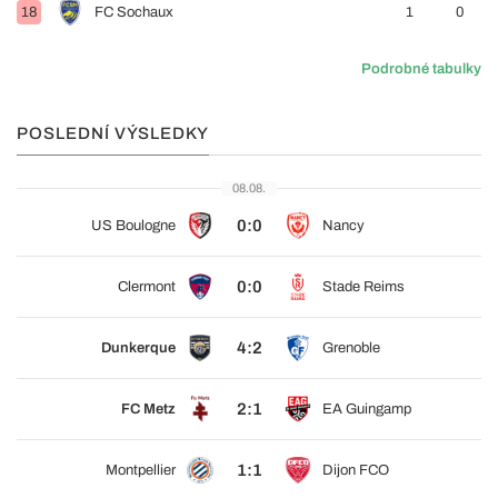
18
FC Sochaux
1
0
Podrobné tabulky
POSLEDNÍ VÝSLEDKY
08.08.
0:0
US Boulogne
Nancy
0:0
Clermont
Stade Reims
4:2
Dunkerque
Grenoble
2:1
FC Metz
EA Guingamp
1:1
Montpellier
Dijon FCO