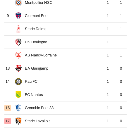
Montpellier HSC
1
1
9
Clermont Foot
1
1
Stade Reims
1
1
US Boulogne
1
1
AS Nancy-Lorraine
1
1
13
EA Guingamp
1
0
14
Pau FC
1
0
FC Nantes
1
0
16
Grenoble Foot 38
1
0
17
Stade Lavallois
1
0