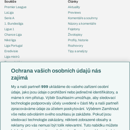
Soutěže
Články
Premier League
Aktuality
LaLiga
Previews
Serie A
Komentáře a souhrny
1. Bundesliga
Názory a komentáře
Ligue 1
Fejetony
Chance Liga
Životopisy
Niké liga
Profily, historie
Liga Portugal
Rozhovory
Eredivisie
Tipy a analýzy
Liga mistrů
Evropská liga
Reprezentace
Konferenční liga
Česko
Ochrana vašich osobních údajů nás
Mistrovství světa
Slovensko
zajímá
Liga národů
Anglie
Francie
My a naši partneři
999
ukládáme do vašeho zařízení osobní
Témata
Itálie
údaje, jako jsou údaje o prohlížení nebo jedinečné identifikátory, a
Představení týmů MS
Německo
máme k nim přístup. Výběr Souhlasím umožňuje, aby sledovací
EuroSkauting
Španělsko
technologie podporovaly účely uvedené v části My a naši partneři
PL v kostce
Argentina
zpracováváme údaje za účelem poskytování. Výběrem Zamítnout
Evropské koeficienty
Brazílie
vše nebo odvoláním svého souhlasu je zakážete. Pokud jsou
Přestupy
sledovací technologie zakázány, některé zobrazené obsahy a
Přestupové spekulace
reklamy pro vás nemusí být tolik relevantní. Tuto nabídku můžete
Přestupy
Zranění