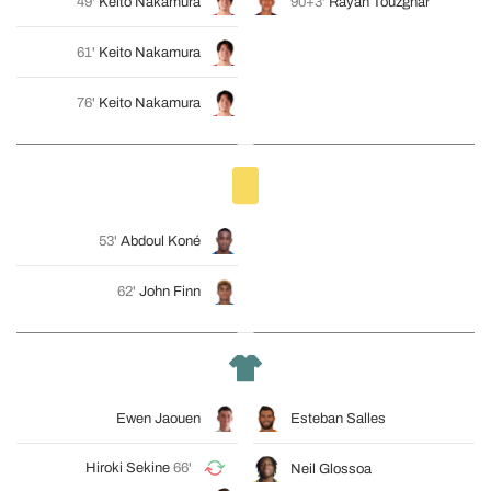
49'
Keito Nakamura
90+3'
Rayan Touzghar
61'
Keito Nakamura
76'
Keito Nakamura
53'
Abdoul Koné
62'
John Finn
Ewen Jaouen
Esteban Salles
Hiroki Sekine
66'
Neil Glossoa