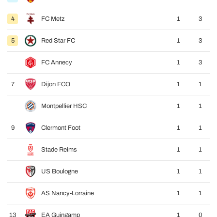
4
FC Metz
1
3
5
Red Star FC
1
3
FC Annecy
1
3
7
Dijon FCO
1
1
Montpellier HSC
1
1
9
Clermont Foot
1
1
Stade Reims
1
1
US Boulogne
1
1
AS Nancy-Lorraine
1
1
13
EA Guingamp
1
0