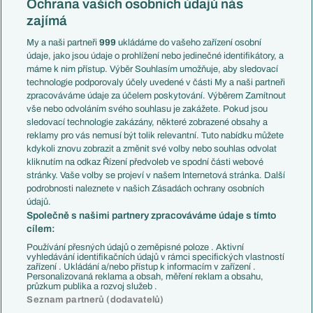
Ochrana vašich osobních údajů nás
Mistrovství světa
Slovensko
zajímá
Liga národů
Anglie
Francie
My a naši partneři
999
ukládáme do vašeho zařízení osobní
Témata
Itálie
údaje, jako jsou údaje o prohlížení nebo jedinečné identifikátory, a
Představení týmů MS
Německo
máme k nim přístup. Výběr Souhlasím umožňuje, aby sledovací
EuroSkauting
Španělsko
technologie podporovaly účely uvedené v části My a naši partneři
PL v kostce
Argentina
zpracováváme údaje za účelem poskytování. Výběrem Zamítnout
Evropské koeficienty
Brazílie
vše nebo odvoláním svého souhlasu je zakážete. Pokud jsou
Přestupy
sledovací technologie zakázány, některé zobrazené obsahy a
Přestupové spekulace
reklamy pro vás nemusí být tolik relevantní. Tuto nabídku můžete
Přestupy
Zranění
kdykoli znovu zobrazit a změnit své volby nebo souhlas odvolat
Zápasy
kliknutím na odkaz Řízení předvoleb ve spodní části webové
Livescore
stránky. Vaše volby se projeví v našem Internetová stránka. Další
Kluby
Tipovací soutěž
podrobnosti naleznete v našich Zásadách ochrany osobních
Arsenal FC
Fotbal TV
údajů.
Chelsea FC
Společně s našimi partnery zpracováváme údaje s tímto
Manchester United
cílem:
AC Milán
Juventus FC
Používání přesných údajů o zeměpisné poloze . Aktivní
Bayern Mnichov
vyhledávání identifikačních údajů v rámci specifických vlastností
zařízení . Ukládání a/nebo přístup k informacím v zařízení .
FC Barcelona
Personalizovaná reklama a obsah, měření reklam a obsahu,
Real Madrid
průzkum publika a rozvoj služeb .
Seznam partnerů (dodavatelů)