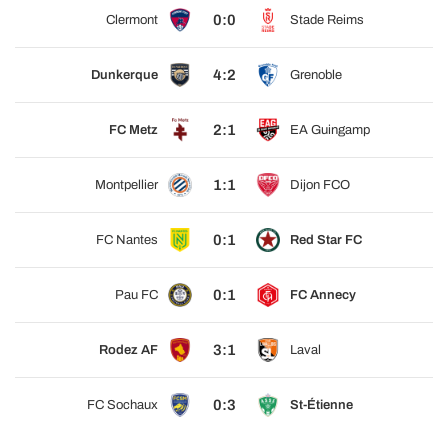
0:0
Clermont
Stade Reims
4:2
Dunkerque
Grenoble
2:1
FC Metz
EA Guingamp
1:1
Montpellier
Dijon FCO
0:1
FC Nantes
Red Star FC
0:1
Pau FC
FC Annecy
3:1
Rodez AF
Laval
0:3
FC Sochaux
St-Étienne