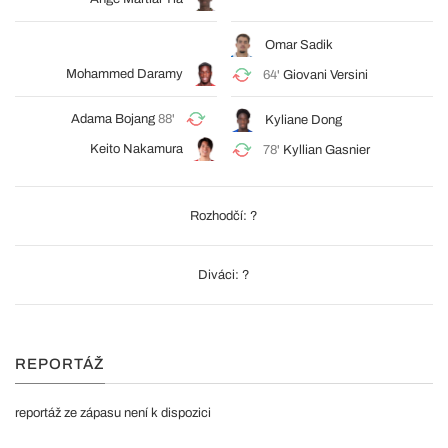
Omar Sadik
Mohammed Daramy
64'
Giovani Versini
Adama Bojang
88'
Kyliane Dong
Keito Nakamura
78'
Kyllian Gasnier
Rozhodčí: ?
Diváci: ?
REPORTÁŽ
reportáž ze zápasu není k dispozici