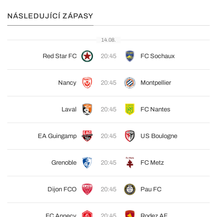
NÁSLEDUJÍCÍ ZÁPASY
14.08.
Red Star FC
20:45
FC Sochaux
Nancy
20:45
Montpellier
Laval
20:45
FC Nantes
EA Guingamp
20:45
US Boulogne
Grenoble
20:45
FC Metz
Dijon FCO
20:45
Pau FC
FC Annecy
20:45
Rodez AF