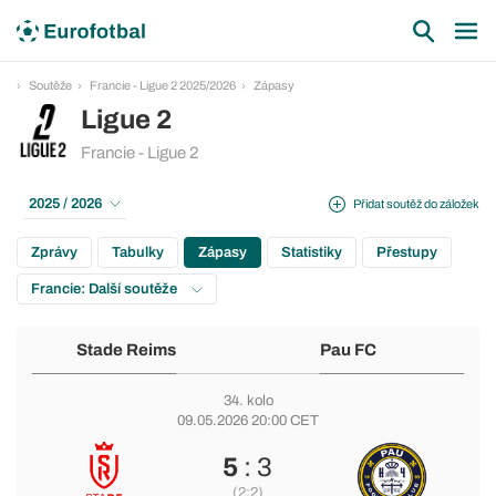
Soutěže
Francie - Ligue 2 2025/2026
Zápasy
Ligue 2
Francie - Ligue 2
2025 / 2026
Přidat soutěž do záložek
Zprávy
Tabulky
Zápasy
Statistiky
Přestupy
Francie: Další soutěže
Stade Reims
Pau FC
34. kolo
09.05.2026 20:00 CET
5
: 3
(2:2)