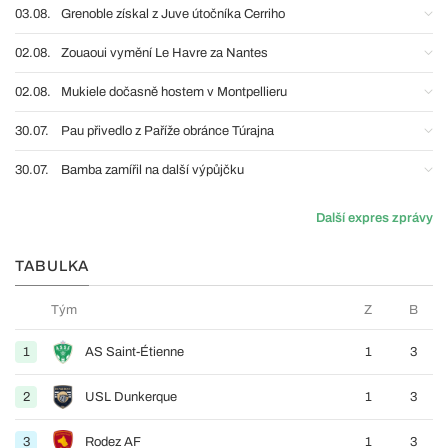
03.08.
Grenoble získal z Juve útočníka Cerriho
02.08.
Zouaoui vymění Le Havre za Nantes
02.08.
Mukiele dočasně hostem v Montpellieru
30.07.
Pau přivedlo z Paříže obránce Túrajna
30.07.
Bamba zamířil na další výpůjčku
Další expres zprávy
TABULKA
Tým
Z
B
1
AS Saint-Étienne
1
3
2
USL Dunkerque
1
3
3
Rodez AF
1
3