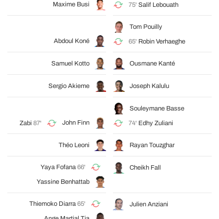
Maxime Busi
75'
Salif Lebouath
Tom Pouilly
Abdoul Koné
65'
Robin Verhaeghe
Samuel Kotto
Ousmane Kanté
Sergio Akieme
Joseph Kalulu
Souleymane Basse
John Finn
Zabi
87'
74'
Edhy Zuliani
Théo Leoni
Rayan Touzghar
Yaya Fofana
66'
Cheikh Fall
Yassine Benhattab
Thiemoko Diarra
65'
Julien Anziani
Ange Martial Tia