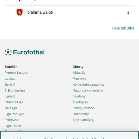
Ibrahima Baldé
1
Celá tabulka
Soutěže
Články
Premier League
Aktuality
LaLiga
Previews
Serie A
Komentáře a souhrny
1. Bundesliga
Názory a komentáře
Ligue 1
Fejetony
Chance Liga
Životopisy
Niké liga
Profily, historie
Liga Portugal
Rozhovory
Eredivisie
Tipy a analýzy
Liga mistrů
Evropská liga
Reprezentace
Konferenční liga
Česko