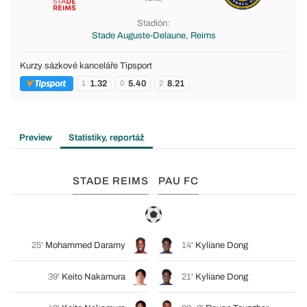
Stadión:
Stade Auguste-Delaune, Reims
Kurzy sázkové kanceláře Tipsport
1.32
5.40
8.21
1
0
2
Preview
Statistiky, reportáž
STADE REIMS
PAU FC
25'
Mohammed Daramy
14'
Kyliane Dong
39'
Keito Nakamura
21'
Kyliane Dong