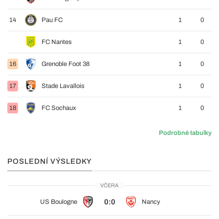
14
Pau FC
1
0
FC Nantes
1
0
16
Grenoble Foot 38
1
0
17
Stade Lavallois
1
0
18
FC Sochaux
1
0
Podrobné tabulky
POSLEDNÍ VÝSLEDKY
VČERA
0:0
US Boulogne
Nancy