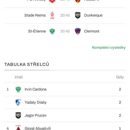
Stade Reims
20:45
Dunkerque
St-Étienne
20:45
Clermont
Kompletní výsledky
TABULKA STŘELCŮ
Hráč
Góly
1
Irvin Cardona
2
Yadaly Diaby
2
Jegor Prucev
2
4
Giorgi Abuašvili
1