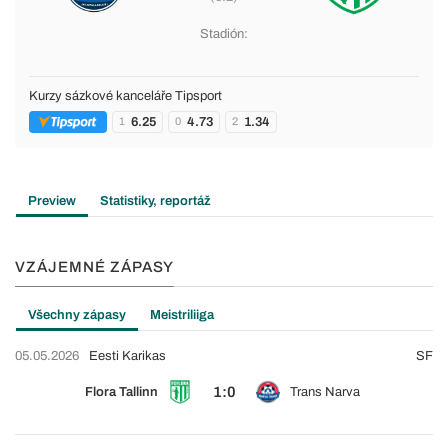
Stadión:
Kurzy sázkové kanceláře Tipsport
6.25
4.73
1.34
1
0
2
Preview
Statistiky, reportáž
VZÁJEMNÉ ZÁPASY
Všechny zápasy
Meistriliiga
05.05.2026
Eesti Karikas
SF
1:0
Flora Tallinn
Trans Narva