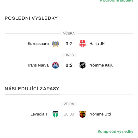
Podrobné tabulky
POSLEDNÍ VÝSLEDKY
VČERA
3:2
Kuressaare
Harju JK
DNES
0:2
Trans Narva
Nõmme Kalju
NÁSLEDUJÍCÍ ZÁPASY
ZÍTRA
Levadia T.
18:00
Nõmme Utd
Kompletní výsledky