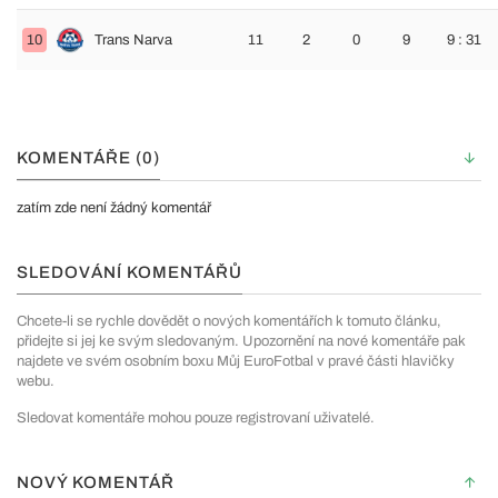
10
Trans Narva
11
2
0
9
9 : 31
KOMENTÁŘE (0)
zatím zde není žádný komentář
SLEDOVÁNÍ KOMENTÁŘŮ
Chcete-li se rychle dovědět o nových komentářích k tomuto článku,
přidejte si jej ke svým sledovaným. Upozornění na nové komentáře pak
najdete ve svém osobním boxu Můj EuroFotbal v pravé části hlavičky
webu.
Sledovat komentáře mohou pouze registrovaní uživatelé.
NOVÝ KOMENTÁŘ