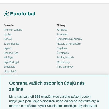
Soutěže
Články
Premier League
Aktuality
LaLiga
Previews
Serie A
Komentáře a souhrny
1. Bundesliga
Názory a komentáře
Ligue 1
Fejetony
Chance Liga
Životopisy
Niké liga
Profily, historie
Liga Portugal
Rozhovory
Eredivisie
Tipy a analýzy
Liga mistrů
Evropská liga
Reprezentace
Konferenční liga
Česko
Ochrana vašich osobních údajů nás
Mistrovství světa
Slovensko
zajímá
Liga národů
Anglie
Francie
My a naši partneři
999
ukládáme do vašeho zařízení osobní
Témata
Itálie
údaje, jako jsou údaje o prohlížení nebo jedinečné identifikátory, a
Představení týmů MS
Německo
máme k nim přístup. Výběr Souhlasím umožňuje, aby sledovací