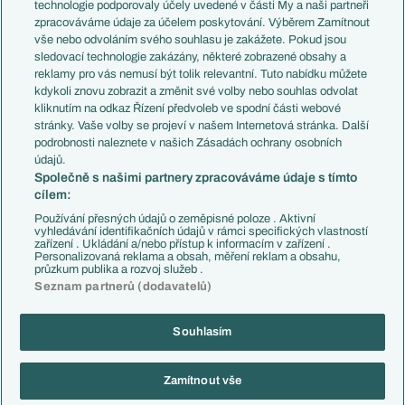
EuroSkauting
Španělsko
technologie podporovaly účely uvedené v části My a naši partneři
PL v kostce
Argentina
zpracováváme údaje za účelem poskytování. Výběrem Zamítnout
Evropské koeficienty
Brazílie
vše nebo odvoláním svého souhlasu je zakážete. Pokud jsou
Přestupy
sledovací technologie zakázány, některé zobrazené obsahy a
Přestupové spekulace
reklamy pro vás nemusí být tolik relevantní. Tuto nabídku můžete
Přestupy
Zranění
kdykoli znovu zobrazit a změnit své volby nebo souhlas odvolat
Zápasy
kliknutím na odkaz Řízení předvoleb ve spodní části webové
Livescore
stránky. Vaše volby se projeví v našem Internetová stránka. Další
Kluby
Tipovací soutěž
podrobnosti naleznete v našich Zásadách ochrany osobních
Arsenal FC
Fotbal TV
údajů.
Chelsea FC
Společně s našimi partnery zpracováváme údaje s tímto
Manchester United
cílem:
AC Milán
Juventus FC
Používání přesných údajů o zeměpisné poloze . Aktivní
Bayern Mnichov
vyhledávání identifikačních údajů v rámci specifických vlastností
zařízení . Ukládání a/nebo přístup k informacím v zařízení .
FC Barcelona
Personalizovaná reklama a obsah, měření reklam a obsahu,
Real Madrid
průzkum publika a rozvoj služeb .
Seznam partnerů (dodavatelů)
Souhlasím
Copyright © 2001-2026 EuroFotbal.cz. Využíváme zpravodajství ČTK.
RSS
Podmínky užití
Informace o zpracování osobních údajů
Zamítnout vše
GDPR a žurnalistika
Nastavení soukromí
Kontakt
Tiráž