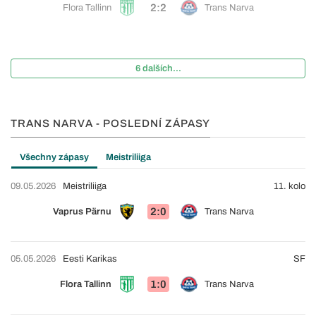
2:2
Flora Tallinn
Trans Narva
6 dalších...
TRANS NARVA - POSLEDNÍ ZÁPASY
Všechny zápasy
Meistriliiga
09.05.2026
Meistriliiga
11. kolo
2:0
Vaprus Pärnu
Trans Narva
05.05.2026
Eesti Karikas
SF
1:0
Flora Tallinn
Trans Narva