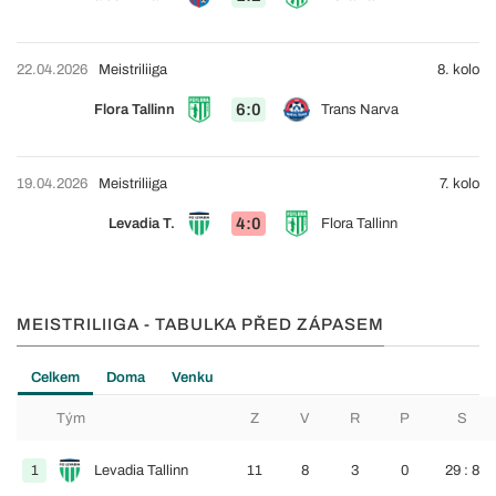
22.04.2026
Meistriliiga
8. kolo
6:0
Flora Tallinn
Trans Narva
19.04.2026
Meistriliiga
7. kolo
4:0
Levadia T.
Flora Tallinn
MEISTRILIIGA - TABULKA PŘED ZÁPASEM
Celkem
Doma
Venku
Tým
Z
V
R
P
S
1
Levadia Tallinn
11
8
3
0
29 : 8