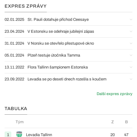
EXPRES ZPRÁVY
02.01.2025
St. Pauli dotahuje příchod Ceesaye
23.04.2024
V Estonsku se odehraje jubilejní zápas
31.01.2024
V Norsku se otevřelo přestupové okno
05.01.2024
Plzeň testuje útočníka Tamma
13.11.2022
Flora Tallinn šampionem Estonska
23.09.2022
Levadia se po deseti dnech rozešla s koučem
Další expres zprávy
TABULKA
Tým
Z
B
1
Levadia Tallinn
20
47