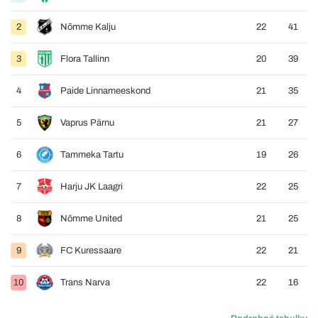
2
Nõmme Kalju
22
41
3
Flora Tallinn
20
39
4
Paide Linnameeskond
21
35
5
Vaprus Pärnu
21
27
6
Tammeka Tartu
19
26
7
Harju JK Laagri
22
25
8
Nõmme United
21
25
9
FC Kuressaare
22
21
10
Trans Narva
22
16