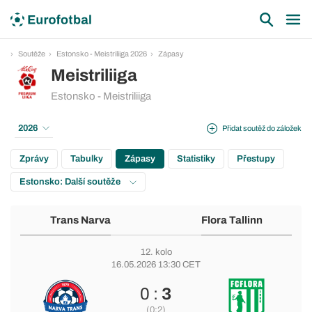
Soutěže
Estonsko - Meistriliiga 2026
Zápasy
Meistriliiga
Estonsko - Meistriliiga
2026
Přidat soutěž do záložek
Zprávy
Tabulky
Zápasy
Statistiky
Přestupy
Estonsko: Další soutěže
Trans Narva
Flora Tallinn
12. kolo
16.05.2026 13:30 CET
0 :
3
(0:2)