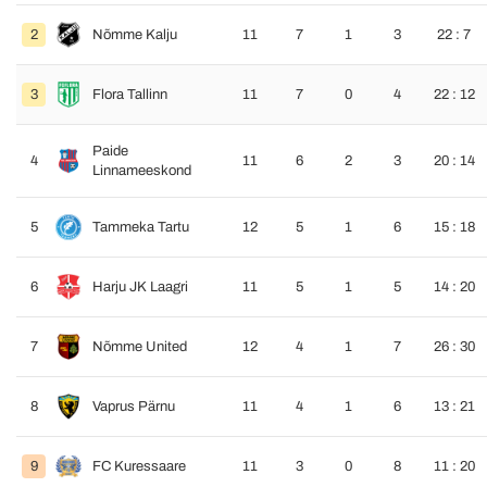
2
Nõmme Kalju
11
7
1
3
22 : 7
3
Flora Tallinn
11
7
0
4
22 : 12
Paide
4
11
6
2
3
20 : 14
Linnameeskond
5
Tammeka Tartu
12
5
1
6
15 : 18
6
Harju JK Laagri
11
5
1
5
14 : 20
7
Nõmme United
12
4
1
7
26 : 30
8
Vaprus Pärnu
11
4
1
6
13 : 21
9
FC Kuressaare
11
3
0
8
11 : 20