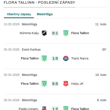
FLORA TALLINN - POSLEDNÍ ZÁPASY
Všechny zápasy
Meistriliiga
10.05.2026
Meistriliiga
11. kolo
0:1
Nõmme Kalju
Flora Tallinn
05.05.2026
Eesti Karikas
SF
1:0
Flora Tallinn
Trans Narva
30.04.2026
Meistriliiga
10. kolo
5:0
Flora Tallinn
Harju JK
26.04.2026
Meistriliiga
9. kolo
1:2
Paide Linnam.
Flora Tallinn