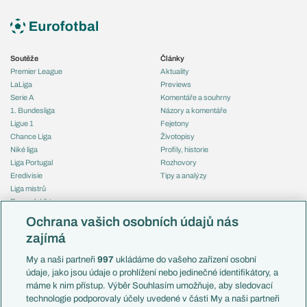
Soutěže
Články
Premier League
Aktuality
LaLiga
Previews
Serie A
Komentáře a souhrny
1. Bundesliga
Názory a komentáře
Ligue 1
Fejetony
Chance Liga
Životopisy
Niké liga
Profily, historie
Liga Portugal
Rozhovory
Eredivisie
Tipy a analýzy
Liga mistrů
Evropská liga
Reprezentace
Konferenční liga
Česko
Ochrana vašich osobních údajů nás
Mistrovství světa
Slovensko
zajímá
Liga národů
Anglie
Francie
My a naši partneři
997
ukládáme do vašeho zařízení osobní
Témata
Itálie
údaje, jako jsou údaje o prohlížení nebo jedinečné identifikátory, a
Představení týmů MS
Německo
máme k nim přístup. Výběr Souhlasím umožňuje, aby sledovací
EuroSkauting
Španělsko
technologie podporovaly účely uvedené v části My a naši partneři