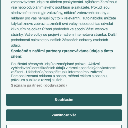
PL v kostce
Argentina
zpracováváme údaje za účelem poskytování. Výběrem Zamítnout
Evropské koeficienty
Brazílie
vše nebo odvoláním svého souhlasu je zakážete. Pokud jsou
Přestupy
sledovací technologie zakázány, některé zobrazené obsahy a
Přestupové spekulace
reklamy pro vás nemusí být tolik relevantní. Tuto nabídku můžete
Přestupy
Zranění
kdykoli znovu zobrazit a změnit své volby nebo souhlas odvolat
Zápasy
kliknutím na odkaz Řízení předvoleb ve spodní části webové
Livescore
stránky. Vaše volby se projeví v našem Internetová stránka. Další
Kluby
Tipovací soutěž
podrobnosti naleznete v našich Zásadách ochrany osobních
Arsenal FC
Fotbal TV
údajů.
Chelsea FC
Společně s našimi partnery zpracováváme údaje s tímto
Manchester United
cílem:
AC Milán
Juventus FC
Používání přesných údajů o zeměpisné poloze . Aktivní
Bayern Mnichov
vyhledávání identifikačních údajů v rámci specifických vlastností
zařízení . Ukládání a/nebo přístup k informacím v zařízení .
FC Barcelona
Personalizovaná reklama a obsah, měření reklam a obsahu,
Real Madrid
průzkum publika a rozvoj služeb .
Seznam partnerů (dodavatelů)
Souhlasím
Copyright © 2001-2026 EuroFotbal.cz. Využíváme zpravodajství ČTK.
RSS
Podmínky užití
Informace o zpracování osobních údajů
Zamítnout vše
GDPR a žurnalistika
Nastavení soukromí
Kontakt
Tiráž