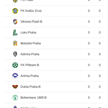
FC Písek
0
0
FK Králův Dvůr
0
0
Viktoria Plzeň B
0
0
Loko Praha
0
0
Motorlet Praha
0
0
Admira Praha
0
0
FK Příbram B
0
0
Aritma Praha
0
0
Dukla Praha B
0
0
Bohemians 1905 B
0
0