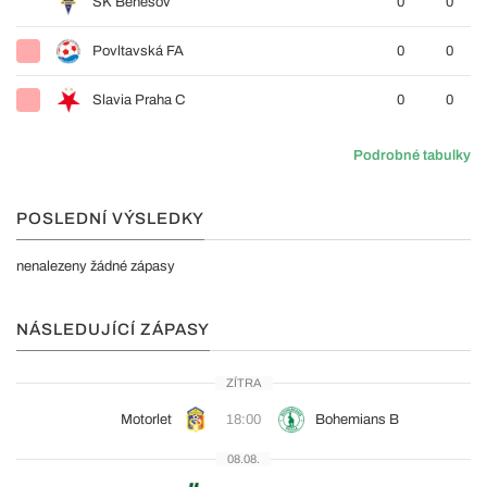
SK Benešov
0
0
Povltavská FA
0
0
Slavia Praha C
0
0
Podrobné tabulky
POSLEDNÍ VÝSLEDKY
nenalezeny žádné zápasy
NÁSLEDUJÍCÍ ZÁPASY
ZÍTRA
Motorlet
18:00
Bohemians B
08.08.