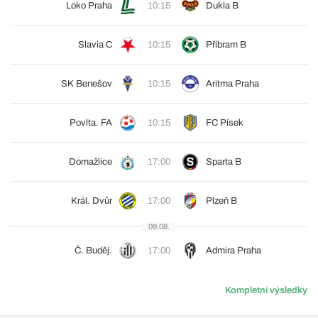
Loko Praha
10:15
Dukla B
Slavia C
10:15
Příbram B
SK Benešov
10:15
Aritma Praha
Povlta. FA
10:15
FC Písek
Domažlice
17:00
Sparta B
Král. Dvůr
17:00
Plzeň B
09.08.
Č. Buděj.
17:00
Admira Praha
Kompletní výsledky