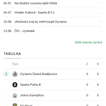
04.07.
Na Složišti vyrostou další hřiště
04.07.
Hradec Králové - Sparta B 2:1
15.06.
Jihočeský kraj by mohl koupit Dynamo
13.06.
ČFL - výsledek
Další expres zprávy
TABULKA
Tým
Z
B
1
Dynamo České Budějovice
0
0
Sparta Praha B
0
0
Jiskra Domažlice
0
0