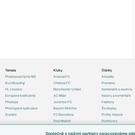
Témata
Kluby
Články
Představení týmů MS
Arsenal FC
Aktuality
EuroSkauting
Chelsea FC
Previews
PL v kostce
Manchester United
Komentáře a souhrny
Evropské koeficienty
AC Milán
Názory a komentáře
Přestupy
Juventus FC
Fejetony
Přestupové spekulace
Bayern Mnichov
Životopisy
Zranění
FC Barcelona
Profily, historie
Real Madrid
Rozhovory
Tipy a analýzy
Společně s našimi partnery zpracováváme údaj