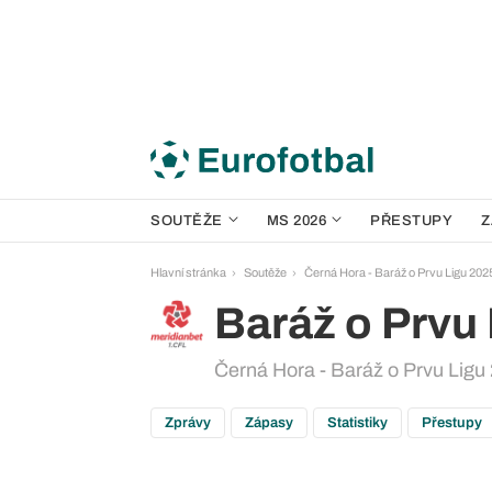
SOUTĚŽE
MS 2026
PŘESTUPY
Z
Hlavní stránka
Soutěže
Černá Hora - Baráž o Prvu Ligu 202
Baráž o Prvu
Černá Hora - Baráž o Prvu Ligu 
Zprávy
Zápasy
Statistiky
Přestupy