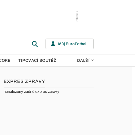
Můj EuroFotbal
CORE
TIPOVACÍ SOUTĚŽ
DALŠÍ
EXPRES ZPRÁVY
nenalezeny žádné expres zprávy