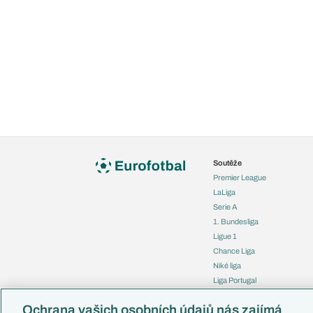
Soutěže
Premier League
LaLiga
Serie A
1. Bundesliga
Ligue 1
Chance Liga
Niké liga
Liga Portugal
Eredivisie
Ochrana vašich osobních údajů nás zajímá
Liga mistrů