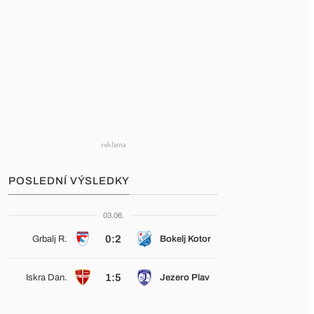
POSLEDNÍ VÝSLEDKY
03.06.
0:2
Grbalj R.
Bokelj Kotor
1:5
Iskra Dan.
Jezero Plav