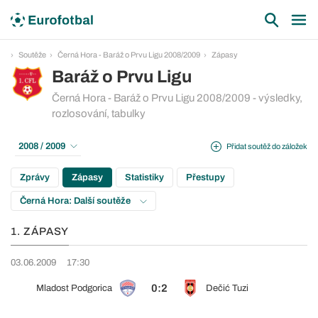
Soutěže
Černá Hora - Baráž o Prvu Ligu 2008/2009
Zápasy
Baráž o Prvu Ligu
Černá Hora - Baráž o Prvu Ligu 2008/2009 - výsledky,
rozlosování, tabulky
2008 / 2009
Přidat soutěž do záložek
Zprávy
Zápasy
Statistiky
Přestupy
Černá Hora: Další soutěže
1. ZÁPASY
03.06.2009
17:30
0:2
Mladost Podgorica
Dečić Tuzi