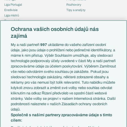
Liga Portugal
Rozhovory
Eredivisie
Tipy a analýzy
Liga mistrů
Evropská liga
Reprezentace
Konferenční liga
Česko
Ochrana vašich osobních údajů nás
Mistrovství světa
Slovensko
zajímá
Liga národů
Anglie
Francie
My a naši partneři
997
ukládáme do vašeho zařízení osobní
Témata
Itálie
údaje, jako jsou údaje o prohlížení nebo jedinečné identifikátory, a
Představení týmů MS
Německo
máme k nim přístup. Výběr Souhlasím umožňuje, aby sledovací
EuroSkauting
Španělsko
technologie podporovaly účely uvedené v části My a naši partneři
PL v kostce
Argentina
zpracováváme údaje za účelem poskytování. Výběrem Zamítnout
Evropské koeficienty
Brazílie
vše nebo odvoláním svého souhlasu je zakážete. Pokud jsou
Přestupy
sledovací technologie zakázány, některé zobrazené obsahy a
Přestupové spekulace
reklamy pro vás nemusí být tolik relevantní. Tuto nabídku můžete
Přestupy
Zranění
kdykoli znovu zobrazit a změnit své volby nebo souhlas odvolat
Zápasy
kliknutím na odkaz Řízení předvoleb ve spodní části webové
Livescore
stránky. Vaše volby se projeví v našem Internetová stránka. Další
Kluby
Tipovací soutěž
podrobnosti naleznete v našich Zásadách ochrany osobních
Arsenal FC
Fotbal TV
údajů.
Chelsea FC
Společně s našimi partnery zpracováváme údaje s tímto
Manchester United
cílem:
AC Milán
Juventus FC