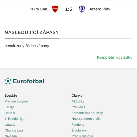
1:5
Iskra Dan.
Jezero Plav
NÁSLEDUJÍCÍ ZÁPASY
nenalezeny žádné zápasy
Kompletní výsledky
Soutěže
Články
Premier League
Aktuality
LaLiga
Previews
Serie A
Komentáře a souhrny
1. Bundesliga
Názory a komentáře
Ligue 1
Fejetony
Chance Liga
Životopisy
Niké liga
Profily, historie