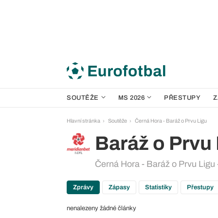
SOUTĚŽE
MS 2026
PŘESTUPY
Z
Hlavní stránka
Soutěže
Černá Hora - Baráž o Prvu Ligu
Baráž o Prvu
Černá Hora - Baráž o Prvu Ligu 
Zprávy
Zápasy
Statistiky
Přestupy
nenalezeny žádné články