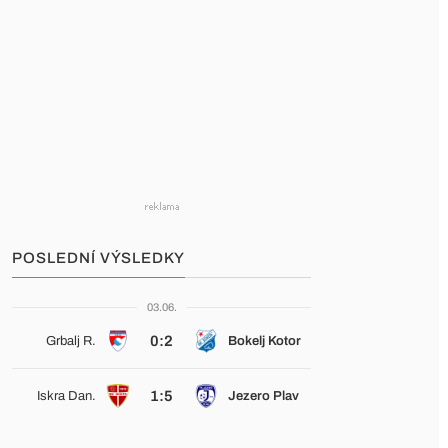
POSLEDNÍ VÝSLEDKY
03.06.
0:2
Grbalj R.
Bokelj Kotor
1:5
Iskra Dan.
Jezero Plav