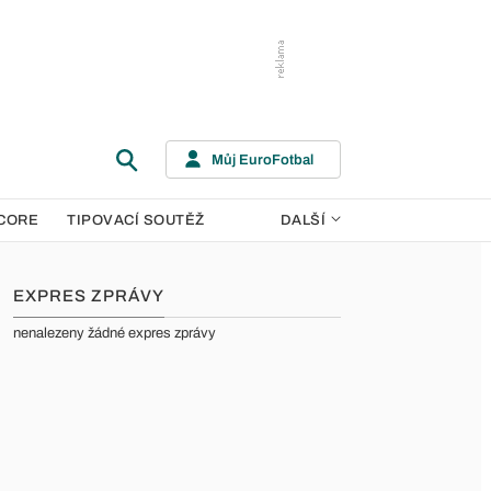
Můj EuroFotbal
CORE
TIPOVACÍ SOUTĚŽ
DALŠÍ
EXPRES ZPRÁVY
nenalezeny žádné expres zprávy