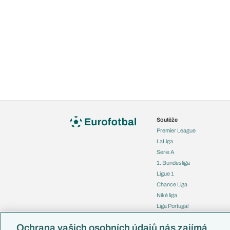
Soutěže
Premier League
LaLiga
Serie A
1. Bundesliga
Ligue 1
Chance Liga
Niké liga
Liga Portugal
Eredivisie
Ochrana vašich osobních údajů nás zajímá
Liga mistrů