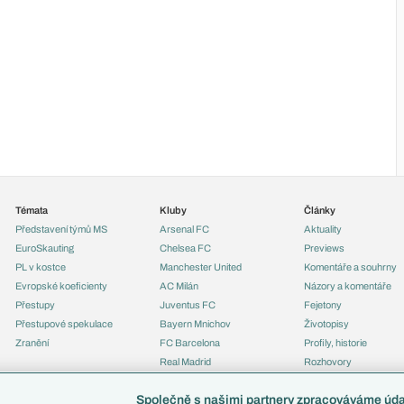
Témata
Kluby
Články
Představení týmů MS
Arsenal FC
Aktuality
EuroSkauting
Chelsea FC
Previews
PL v kostce
Manchester United
Komentáře a souhrny
Evropské koeficienty
AC Milán
Názory a komentáře
Přestupy
Juventus FC
Fejetony
Přestupové spekulace
Bayern Mnichov
Životopisy
Zranění
FC Barcelona
Profily, historie
Real Madrid
Rozhovory
Tipy a analýzy
Společně s našimi partnery zpracováváme údaj