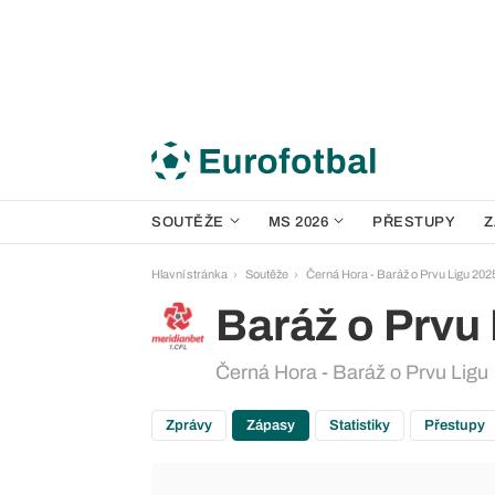
SOUTĚŽE
MS 2026
PŘESTUPY
Z
Hlavní stránka
Soutěže
Černá Hora - Baráž o Prvu Ligu 202
Baráž o Prvu
Černá Hora - Baráž o Prvu Ligu
Zprávy
Zápasy
Statistiky
Přestupy