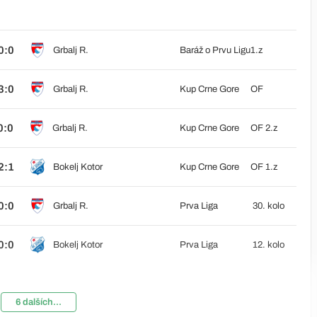
0:0
Grbalj R.
Baráž o Prvu Ligu
1.z
3:0
Grbalj R.
Kup Crne Gore
OF
0:0
Grbalj R.
Kup Crne Gore
OF 2.z
2:1
Bokelj Kotor
Kup Crne Gore
OF 1.z
0:0
Grbalj R.
Prva Liga
30. kolo
0:0
Bokelj Kotor
Prva Liga
12. kolo
6 dalších...