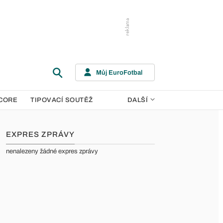
Můj EuroFotbal
CORE
TIPOVACÍ SOUTĚŽ
DALŠÍ
EXPRES ZPRÁVY
nenalezeny žádné expres zprávy