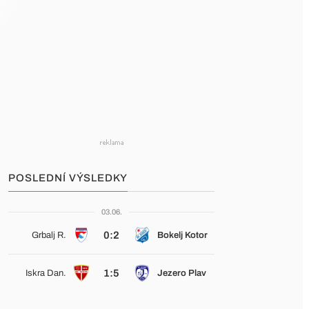
POSLEDNÍ VÝSLEDKY
03.06.
0:2
Grbalj R.
Bokelj Kotor
1:5
Iskra Dan.
Jezero Plav