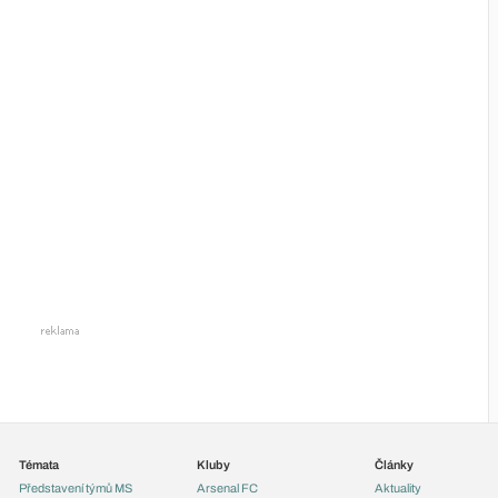
Témata
Kluby
Články
Představení týmů MS
Arsenal FC
Aktuality