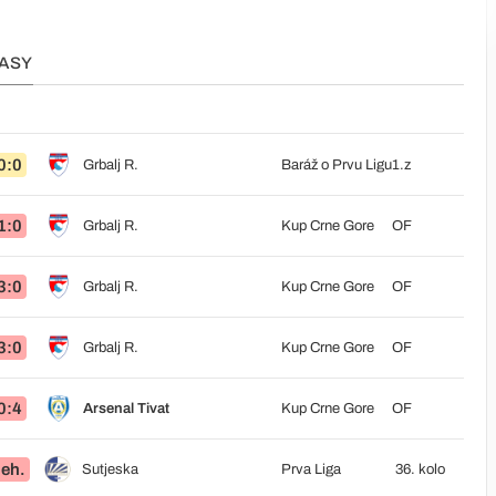
PASY
0:0
Grbalj R.
Baráž o Prvu Ligu
1.z
1:0
Grbalj R.
Kup Crne Gore
OF
3:0
Grbalj R.
Kup Crne Gore
OF
3:0
Grbalj R.
Kup Crne Gore
OF
0:4
Arsenal Tivat
Kup Crne Gore
OF
eh.
Sutjeska
Prva Liga
36. kolo