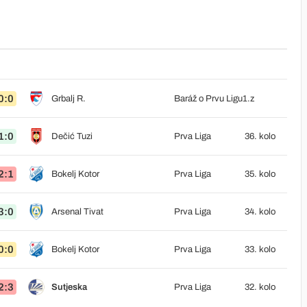
0:0
Grbalj R.
Baráž o Prvu Ligu
1.z
1:0
Dečić Tuzi
Prva Liga
36. kolo
2:1
Bokelj Kotor
Prva Liga
35. kolo
3:0
Arsenal Tivat
Prva Liga
34. kolo
0:0
Bokelj Kotor
Prva Liga
33. kolo
2:3
Sutjeska
Prva Liga
32. kolo