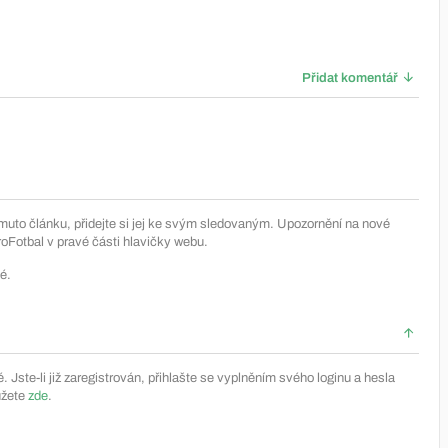
Přidat komentář
muto článku, přidejte si jej ke svým sledovaným. Upozornění na nové
Fotbal v pravé části hlavičky webu.
é.
Jste-li již zaregistrován, přihlašte se vyplněním svého loginu a hesla
ůžete
zde
.