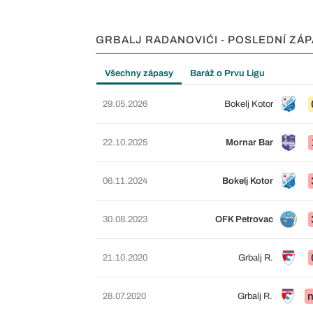
GRBALJ RADANOVIĆI - POSLEDNÍ ZÁ
Všechny zápasy
Baráž o Prvu Ligu
29.05.2026
Bokelj Kotor
22.10.2025
Mornar Bar
06.11.2024
Bokelj Kotor
30.08.2023
OFK Petrovac
21.10.2020
Grbalj R.
n
28.07.2020
Grbalj R.