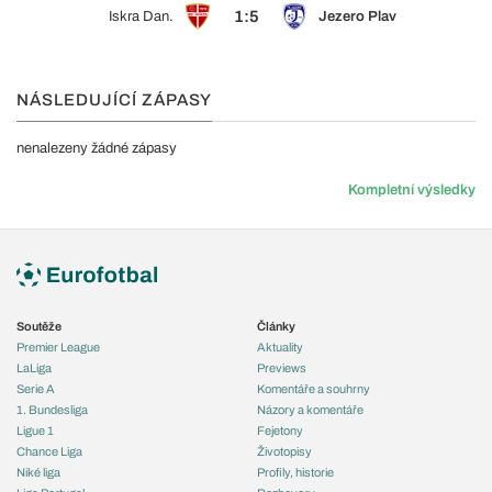
1:5
Iskra Dan.
Jezero Plav
NÁSLEDUJÍCÍ ZÁPASY
nenalezeny žádné zápasy
Kompletní výsledky
Soutěže
Články
Premier League
Aktuality
LaLiga
Previews
Serie A
Komentáře a souhrny
1. Bundesliga
Názory a komentáře
Ligue 1
Fejetony
Chance Liga
Životopisy
Niké liga
Profily, historie