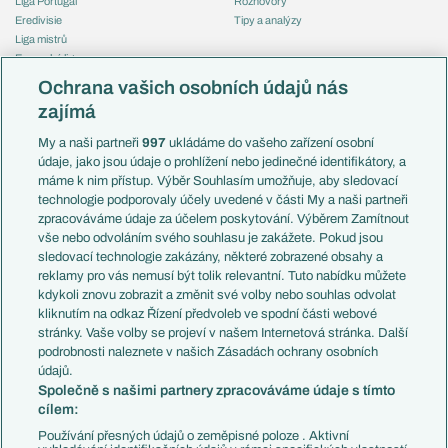
Liga Portugal
Rozhovory
Eredivisie
Tipy a analýzy
Liga mistrů
Evropská liga
Reprezentace
Konferenční liga
Česko
Ochrana vašich osobních údajů nás
Mistrovství světa
Slovensko
zajímá
Liga národů
Anglie
Francie
My a naši partneři
997
ukládáme do vašeho zařízení osobní
Témata
Itálie
údaje, jako jsou údaje o prohlížení nebo jedinečné identifikátory, a
Představení týmů MS
Německo
máme k nim přístup. Výběr Souhlasím umožňuje, aby sledovací
EuroSkauting
Španělsko
technologie podporovaly účely uvedené v části My a naši partneři
PL v kostce
Argentina
zpracováváme údaje za účelem poskytování. Výběrem Zamítnout
Evropské koeficienty
Brazílie
vše nebo odvoláním svého souhlasu je zakážete. Pokud jsou
Přestupy
sledovací technologie zakázány, některé zobrazené obsahy a
Přestupové spekulace
reklamy pro vás nemusí být tolik relevantní. Tuto nabídku můžete
Přestupy
Zranění
kdykoli znovu zobrazit a změnit své volby nebo souhlas odvolat
Zápasy
kliknutím na odkaz Řízení předvoleb ve spodní části webové
Livescore
stránky. Vaše volby se projeví v našem Internetová stránka. Další
Kluby
Tipovací soutěž
podrobnosti naleznete v našich Zásadách ochrany osobních
Arsenal FC
Fotbal TV
údajů.
Chelsea FC
Společně s našimi partnery zpracováváme údaje s tímto
Manchester United
cílem:
AC Milán
Juventus FC
Používání přesných údajů o zeměpisné poloze . Aktivní
Bayern Mnichov