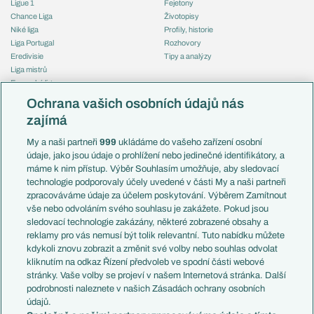
Ligue 1
Fejetony
Chance Liga
Životopisy
Niké liga
Profily, historie
Liga Portugal
Rozhovory
Eredivisie
Tipy a analýzy
Liga mistrů
Evropská liga
Reprezentace
Konferenční liga
Česko
Ochrana vašich osobních údajů nás
Mistrovství světa
Slovensko
zajímá
Liga národů
Anglie
Francie
My a naši partneři
999
ukládáme do vašeho zařízení osobní
Témata
Itálie
údaje, jako jsou údaje o prohlížení nebo jedinečné identifikátory, a
Představení týmů MS
Německo
máme k nim přístup. Výběr Souhlasím umožňuje, aby sledovací
EuroSkauting
Španělsko
technologie podporovaly účely uvedené v části My a naši partneři
PL v kostce
Argentina
zpracováváme údaje za účelem poskytování. Výběrem Zamítnout
Evropské koeficienty
Brazílie
vše nebo odvoláním svého souhlasu je zakážete. Pokud jsou
Přestupy
sledovací technologie zakázány, některé zobrazené obsahy a
Přestupové spekulace
reklamy pro vás nemusí být tolik relevantní. Tuto nabídku můžete
Přestupy
Zranění
kdykoli znovu zobrazit a změnit své volby nebo souhlas odvolat
Zápasy
kliknutím na odkaz Řízení předvoleb ve spodní části webové
Livescore
stránky. Vaše volby se projeví v našem Internetová stránka. Další
Kluby
Tipovací soutěž
podrobnosti naleznete v našich Zásadách ochrany osobních
Arsenal FC
Fotbal TV
údajů.
Chelsea FC