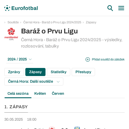
Soutěže
Černá Hora - Baráž o Prvu Ligu 2024/2025
Zápasy
Baráž o Prvu Ligu
Černá Hora - Baráž o Prvu Ligu 2024/2025 - výsledky,
rozlosování, tabulky
2024 / 2025
Přidat soutěž do záložek
Zprávy
Zápasy
Statistiky
Přestupy
Černá Hora: Další soutěže
Celá sezóna
Květen
Červen
1. ZÁPASY
30.05.2025
18:00