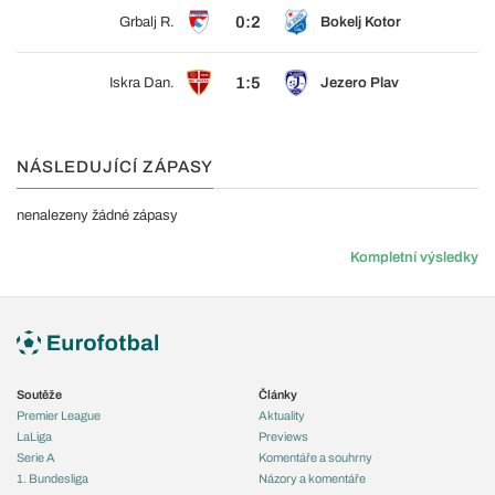
0:2
Grbalj R.
Bokelj Kotor
1:5
Iskra Dan.
Jezero Plav
NÁSLEDUJÍCÍ ZÁPASY
nenalezeny žádné zápasy
Kompletní výsledky
Soutěže
Články
Premier League
Aktuality
LaLiga
Previews
Serie A
Komentáře a souhrny
1. Bundesliga
Názory a komentáře